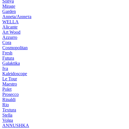
Sonya
Mirage
Garden
Anneta/Аннета
WELLA
Alicante
Art Wood
Azzurro
Cora
Cosmopolitan
Fresh
Futura
Galaktika
Iva
Kaleidoscope
Le Tour
Maestro
Polet
Prosecco
Rinaldi
Rio
Textura
Stella
Volga
ANNUSHKA