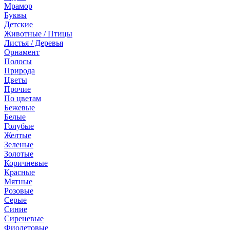
Мрамор
Буквы
Детские
Животные / Птицы
Листья / Деревья
Орнамент
Полосы
Природа
Цветы
Прочие
По цветам
Бежевые
Белые
Голубые
Желтые
Зеленые
Золотые
Коричневые
Красные
Мятные
Розовые
Серые
Синие
Сиреневые
Фиолетовые