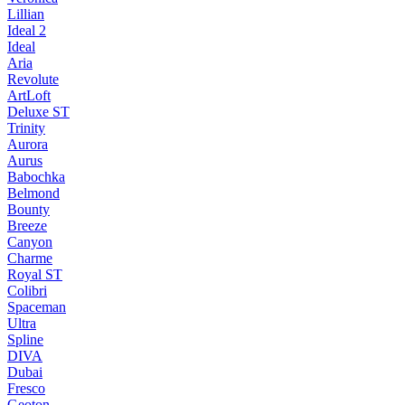
Lillian
Ideal 2
Ideal
Aria
Revolute
ArtLoft
Deluxe ST
Trinity
Aurora
Aurus
Babochka
Belmond
Bounty
Breeze
Canуon
Charme
Royal ST
Colibri
Spaceman
Ultra
Spline
DIVA
Dubai
Fresco
Geoton