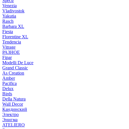
Spectr
Venezia
Vladivostok
Yakutia
Rasch
Barbara XL
Fiesta
Florentine XL
Tendencia
Vitrage
РАЗНОЕ
Fipar
Modelli De Luce
Grand Classic
As Creation
Amber
Pacifica
Delux
Birds
Della Natura
Wall Decor
Кандинский
Электро
Энигма
ATELIERO