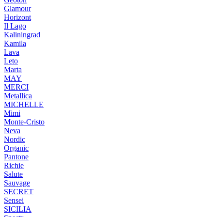
Glamour
Horizont
Il Lago
Kaliningrad
Kamila
Lava
Leto
Marta
MAY
MERCI
Metallica
MICHELLE
Mimi
Monte-Cristo
Neva
Nordic
Organic
Pantone
Richie
Salute
Sauvage
SECRET
Sensei
SICILIA