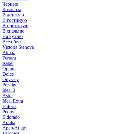
Черные
Комнаты
В детскую
В гостиную
В прихожую
В спальню
На кухню
Все обои
Victoria Stenova
Almaz
Ferrara
Isabel
Opium
Dolce
Odyssey
Prestige
Ideal 3
Astra
Ideal Extra
Euforia
Peony
Eldorado
Apulia
Apart/Апарт
Veronica