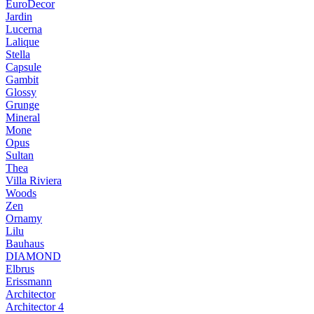
EuroDecor
Jardin
Lucerna
Lalique
Stella
Capsule
Gambit
Glossy
Grunge
Mineral
Mone
Opus
Sultan
Thea
Villa Riviera
Woods
Zen
Ornamy
Lilu
Bauhaus
DIAMOND
Elbrus
Erissmann
Architector
Architector 4