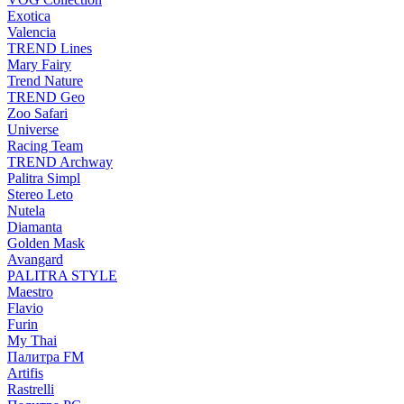
Exotica
Valencia
TREND Lines
Mary Fairy
Trend Nature
TREND Geo
Zoo Safari
Universe
Racing Team
TREND Archway
Palitra Simpl
Stereo Leto
Nutela
Diamanta
Golden Mask
Avangard
PALITRA STYLE
Maestro
Flavio
Furin
My Thai
Палитра FM
Artifis
Rastrelli