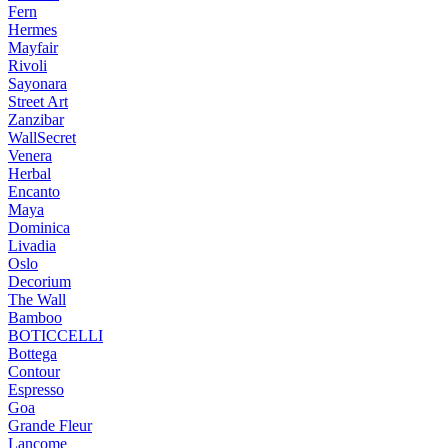
Fern
Hermes
Mayfair
Rivoli
Sayonara
Street Art
Zanzibar
WallSecret
Venera
Herbal
Encanto
Maya
Dominica
Livadia
Oslo
Decorium
The Wall
Bamboo
BOTICCELLI
Bottega
Contour
Espresso
Goa
Grande Fleur
Lancome