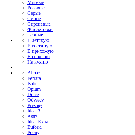
Мятные
Розовые
Серые
Синие
Сиреневые
Фиолетовые
Черные
В детскую
В гостиную
В прихожую
В спальню
На кухню
Almaz
Ferrara
Isabel
Opium
Dolce
Odyssey
Prestige
Ideal 3
Astra
Ideal Extra
Euforia
Peony