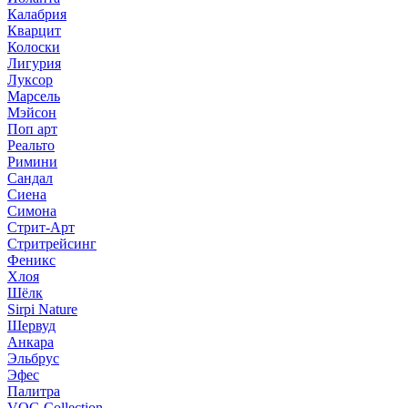
Калабрия
Кварцит
Колоски
Лигурия
Луксор
Марсель
Мэйсон
Поп арт
Реальто
Римини
Сандал
Сиена
Симона
Стрит-Арт
Стритрейсинг
Феникс
Хлоя
Шёлк
Sirpi Nature
Шервуд
Анкара
Эльбрус
Эфес
Палитра
VOG Collection