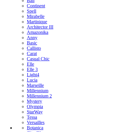
Bali
Continent
Spell
Mirabelle
Martinique
Architector III
Amazonika
Anny
Basic
Callisto
Carat
Casual Chic
Elle
Elle 3
Light4
Lucia
Marseille
Millennium
Millennium 2
Mystery
Olympia
StarWay
Tessa
Versailles
Botanica