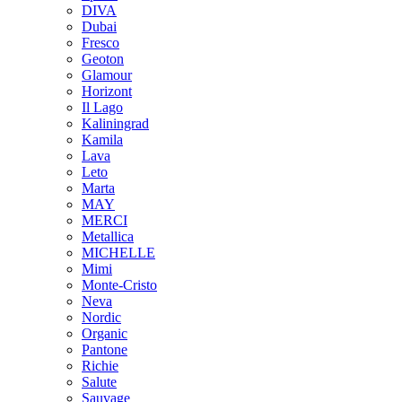
DIVA
Dubai
Fresco
Geoton
Glamour
Horizont
Il Lago
Kaliningrad
Kamila
Lava
Leto
Marta
MAY
MERCI
Metallica
MICHELLE
Mimi
Monte-Cristo
Neva
Nordic
Organic
Pantone
Richie
Salute
Sauvage