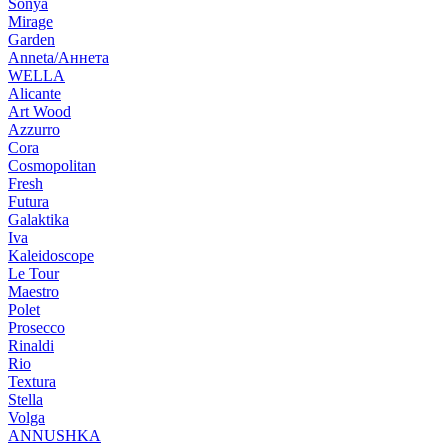
Sonya
Mirage
Garden
Anneta/Аннета
WELLA
Alicante
Art Wood
Azzurro
Cora
Cosmopolitan
Fresh
Futura
Galaktika
Iva
Kaleidoscope
Le Tour
Maestro
Polet
Prosecco
Rinaldi
Rio
Textura
Stella
Volga
ANNUSHKA