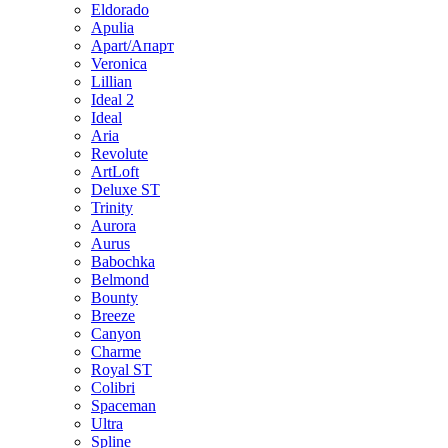
Eldorado
Apulia
Apart/Апарт
Veronica
Lillian
Ideal 2
Ideal
Aria
Revolute
ArtLoft
Deluxe ST
Trinity
Aurora
Aurus
Babochka
Belmond
Bounty
Breeze
Canуon
Charme
Royal ST
Colibri
Spaceman
Ultra
Spline