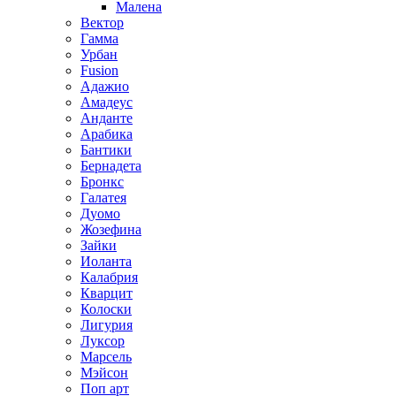
Малена
Вектор
Гамма
Урбан
Fusion
Адажио
Амадеус
Анданте
Арабика
Бантики
Бернадета
Бронкс
Галатея
Дуомо
Жозефина
Зайки
Иоланта
Калабрия
Кварцит
Колоски
Лигурия
Луксор
Марсель
Мэйсон
Поп арт