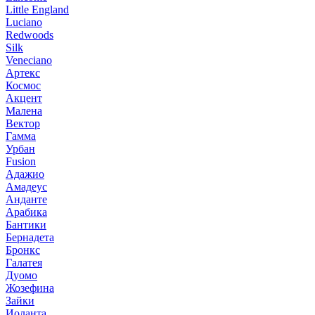
Little England
Luciano
Redwoods
Silk
Veneciano
Артекс
Космос
Акцент
Малена
Вектор
Гамма
Урбан
Fusion
Адажио
Амадеус
Анданте
Арабика
Бантики
Бернадета
Бронкс
Галатея
Дуомо
Жозефина
Зайки
Иоланта