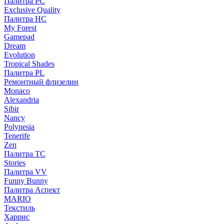
Палитра PC
Exclusive Quality
Палитра HС
My Forest
Gamepad
Dream
Evolution
Tropical Shades
Палитра PL
Ремонтный флизелин
Monaco
Alexandria
Sibir
Nancy
Polynesia
Tenerife
Zen
Палитра TC
Stories
Палитра VV
Funny Bunny
Палитра Аспект
MARIO
Текстиль
Харрис