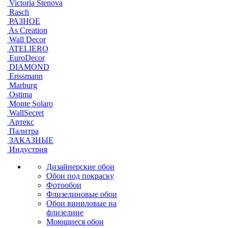
Victoria Stenova
Rasch
РАЗНОЕ
As Creation
Wall Decor
ATELIERO
EuroDecor
DIAMOND
Erissmann
Marburg
Ostima
Monte Solaro
WallSecret
Артекс
Палитра
ЗАКАЗНЫЕ
Индустрия
Дизайнерские обои
Обои под покраску
Фотообои
Флизелиновые обои
Обои виниловые на
флизелине
Моющиеся обои