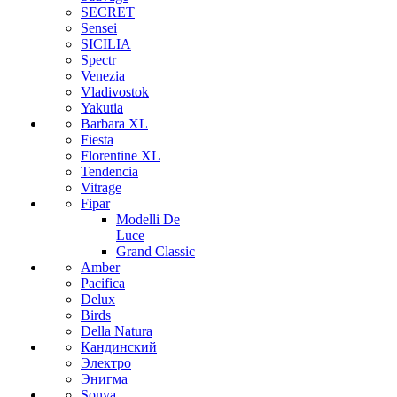
SECRET
Sensei
SICILIA
Spectr
Venezia
Vladivostok
Yakutia
Barbara XL
Fiesta
Florentine XL
Tendencia
Vitrage
Fipar
Modelli De
Luce
Grand Classic
Amber
Pacifica
Delux
Birds
Della Natura
Кандинский
Электро
Энигма
Sonya