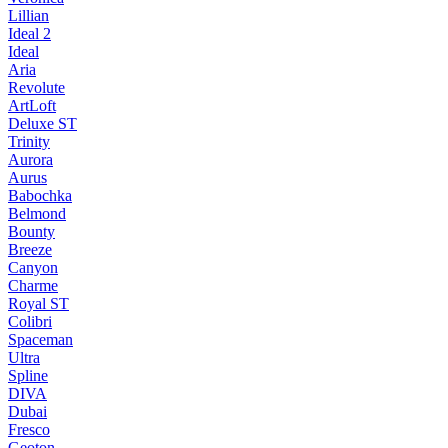
Lillian
Ideal 2
Ideal
Aria
Revolute
ArtLoft
Deluxe ST
Trinity
Aurora
Aurus
Babochka
Belmond
Bounty
Breeze
Canуon
Charme
Royal ST
Colibri
Spaceman
Ultra
Spline
DIVA
Dubai
Fresco
Geoton