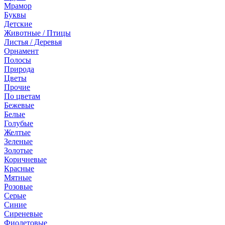
Мрамор
Буквы
Детские
Животные / Птицы
Листья / Деревья
Орнамент
Полосы
Природа
Цветы
Прочие
По цветам
Бежевые
Белые
Голубые
Желтые
Зеленые
Золотые
Коричневые
Красные
Мятные
Розовые
Серые
Синие
Сиреневые
Фиолетовые