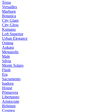
Tessa
Versailles
Marburg
Botanica
City Glam
City Glow
Kumano
Loft Superior
Urban Elegance
Ostima
Ankara
Megapolis
Male
Silvia
Monte Solaro
Flash
Era
Sacramento
Isadora
House
Primavera
Libertango
Aristocrate
Belgium
Cosmea