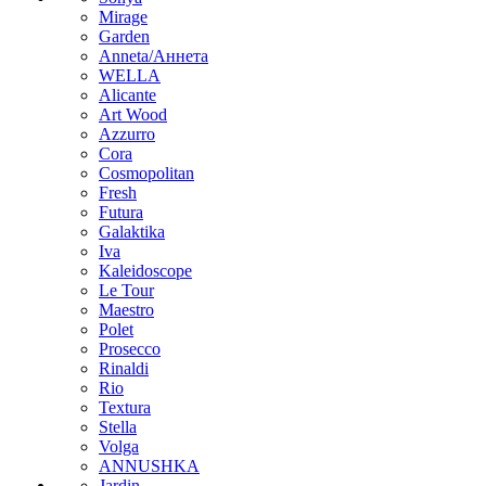
Mirage
Garden
Anneta/Аннета
WELLA
Alicante
Art Wood
Azzurro
Cora
Cosmopolitan
Fresh
Futura
Galaktika
Iva
Kaleidoscope
Le Tour
Maestro
Polet
Prosecco
Rinaldi
Rio
Textura
Stella
Volga
ANNUSHKA
Jardin