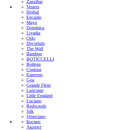
Zanzibar
Venera
Herbal
Encanto
Maya
Dominica
Livadia
Oslo
Decorium
The Wall
Bamboo
BOTICCELLI
Bottega
Contour
Espresso
Goa
Grande Fleur
Lancome
Little England
Luciano
Redwoods
Silk
Veneciano
Космос
Акцент