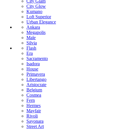
City Glam
City Glow
Kumano
Loft Superior
Urban Elegance
Ankara
Megapolis
Male
Silvia
Flash
Era
Sacramento
Isadora
House
Primavera
Libertango
Aristocrate
Belgium
Cosmea
Fern
Hermes
Mayfair
Rivoli
Sayonara
Street Art