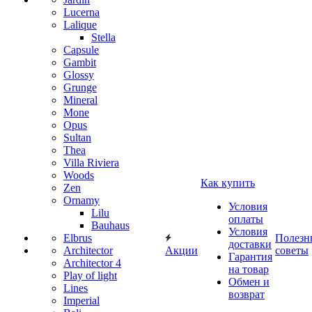
Lucerna
Lalique
Stella
Capsule
Gambit
Glossy
Grunge
Mineral
Mone
Opus
Sultan
Thea
Villa Riviera
Woods
Как купить
Zen
Ornamy
Условия
Lilu
оплаты
Bauhaus
Условия
Elbrus
Полезн
доставки
Architector
Акции
советы
Гарантия
Architector 4
на товар
Play of light
Обмен и
Lines
возврат
Imperial