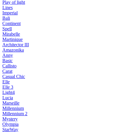
Play of light
Lines
Imperial
Bali
Continent
Spell
Mirabelle
Martinique
Architector III
Amazonika
Anny
Basic
Callisto
Carat
Casual Chic
Elle
Elle 3
Light4
Lucia
Marseille
Millennium
Millennium 2
Mystery
Olympia
StarWay