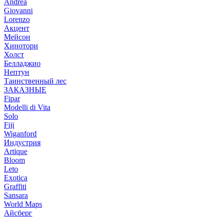
Andrea
Giovanni
Lorenzo
Акцент
Мейсон
Хинотори
Холст
Белладжио
Нептун
Таинственный лес
ЗАКАЗНЫЕ
Fipar
Modelli di Vita
Solo
Fiji
Wiganford
Индустрия
Artique
Bloom
Leto
Exotica
Graffiti
Sansara
World Maps
Айсберг