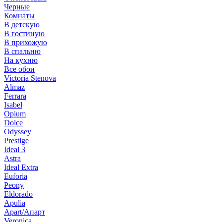
Черные
Комнаты
В детскую
В гостиную
В прихожую
В спальню
На кухню
Все обои
Victoria Stenova
Almaz
Ferrara
Isabel
Opium
Dolce
Odyssey
Prestige
Ideal 3
Astra
Ideal Extra
Euforia
Peony
Eldorado
Apulia
Apart/Апарт
Veronica