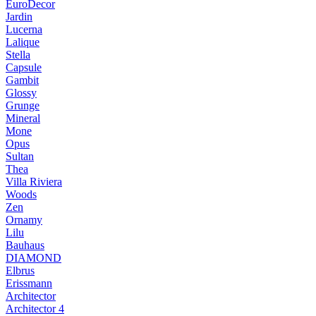
EuroDecor
Jardin
Lucerna
Lalique
Stella
Capsule
Gambit
Glossy
Grunge
Mineral
Mone
Opus
Sultan
Thea
Villa Riviera
Woods
Zen
Ornamy
Lilu
Bauhaus
DIAMOND
Elbrus
Erissmann
Architector
Architector 4