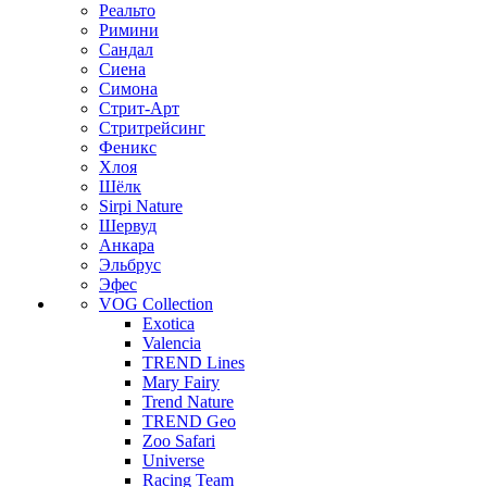
Реальто
Римини
Сандал
Сиена
Симона
Стрит-Арт
Стритрейсинг
Феникс
Хлоя
Шёлк
Sirpi Nature
Шервуд
Анкара
Эльбрус
Эфес
VOG Collection
Exotica
Valencia
TREND Lines
Mary Fairy
Trend Nature
TREND Geo
Zoo Safari
Universe
Racing Team