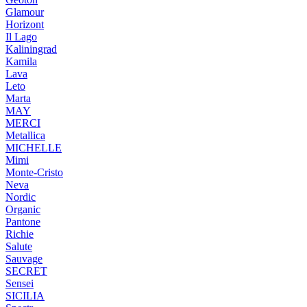
Glamour
Horizont
Il Lago
Kaliningrad
Kamila
Lava
Leto
Marta
MAY
MERCI
Metallica
MICHELLE
Mimi
Monte-Cristo
Neva
Nordic
Organic
Pantone
Richie
Salute
Sauvage
SECRET
Sensei
SICILIA