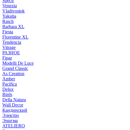
Spectr
Venezia
Vladivostok
Yakutia
Rasch
Barbara XL
Fiesta
Florentine XL
Tendencia
Vitrage
РАЗНОЕ
Fipar
Modelli De Luce
Grand Classic
As Creation
Amber
Pacifica
Delux
Birds
Della Natura
Wall Decor
Кандинский
Электро
Энигма
ATELIERO