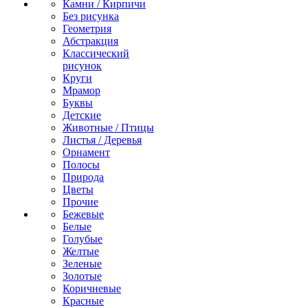
Камни / Кирпичи
Без рисунка
Геометрия
Абстракция
Классический
рисунок
Круги
Мрамор
Буквы
Детские
Животные / Птицы
Листья / Деревья
Орнамент
Полосы
Природа
Цветы
Прочие
Бежевые
Белые
Голубые
Желтые
Зеленые
Золотые
Коричневые
Красные