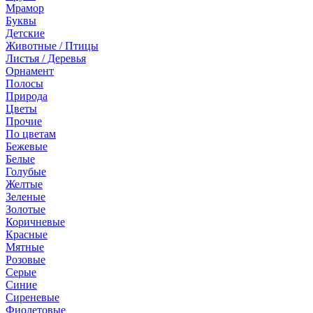
Мрамор
Буквы
Детские
Животные / Птицы
Листья / Деревья
Орнамент
Полосы
Природа
Цветы
Прочие
По цветам
Бежевые
Белые
Голубые
Желтые
Зеленые
Золотые
Коричневые
Красные
Мятные
Розовые
Серые
Синие
Сиреневые
Фиолетовые