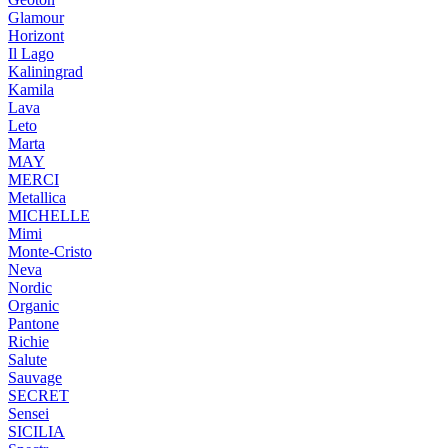
Glamour
Horizont
Il Lago
Kaliningrad
Kamila
Lava
Leto
Marta
MAY
MERCI
Metallica
MICHELLE
Mimi
Monte-Cristo
Neva
Nordic
Organic
Pantone
Richie
Salute
Sauvage
SECRET
Sensei
SICILIA