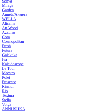
Sonya
Mirage
Garden
Anneta/Аннета
WELLA
Alicante
Art Wood
Azzurro
Cora
Cosmopolitan
Fresh
Futura
Galaktika
Iva
Kaleidoscope
Le Tour
Maestro
Polet
Prosecco
Rinaldi
Rio
Textura
Stella
Volga
ANNUSHKA