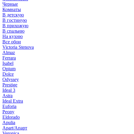
Черные
Комнаты
В детскую
В гостиную
В прихожую
В спальню
На кухню
Все обои
Victoria Stenova
Almaz
Ferrara
Isabel
Opium
Dolce
Odyssey
Prestige
Ideal 3
Astra
Ideal Extra
Euforia
Peony
Eldorado
Apulia
Apart/Апарт
Veronica