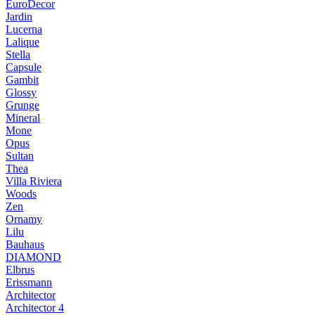
EuroDecor
Jardin
Lucerna
Lalique
Stella
Capsule
Gambit
Glossy
Grunge
Mineral
Mone
Opus
Sultan
Thea
Villa Riviera
Woods
Zen
Ornamy
Lilu
Bauhaus
DIAMOND
Elbrus
Erissmann
Architector
Architector 4