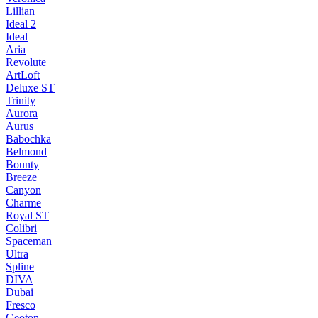
Lillian
Ideal 2
Ideal
Aria
Revolute
ArtLoft
Deluxe ST
Trinity
Aurora
Aurus
Babochka
Belmond
Bounty
Breeze
Canуon
Charme
Royal ST
Colibri
Spaceman
Ultra
Spline
DIVA
Dubai
Fresco
Geoton