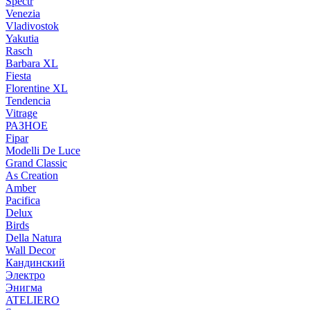
Spectr
Venezia
Vladivostok
Yakutia
Rasch
Barbara XL
Fiesta
Florentine XL
Tendencia
Vitrage
РАЗНОЕ
Fipar
Modelli De Luce
Grand Classic
As Creation
Amber
Pacifica
Delux
Birds
Della Natura
Wall Decor
Кандинский
Электро
Энигма
ATELIERO