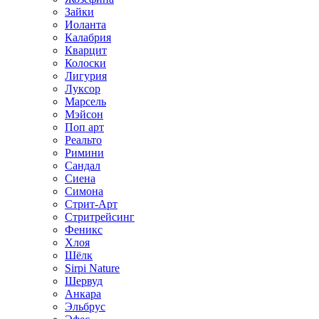
Зайки
Иоланта
Калабрия
Кварцит
Колоски
Лигурия
Луксор
Марсель
Мэйсон
Поп арт
Реальто
Римини
Сандал
Сиена
Симона
Стрит-Арт
Стритрейсинг
Феникс
Хлоя
Шёлк
Sirpi Nature
Шервуд
Анкара
Эльбрус