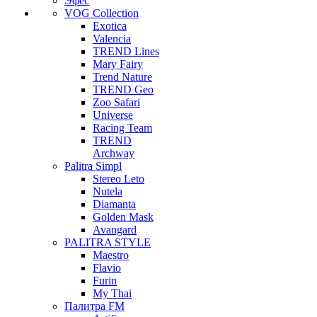
Эфес
VOG Collection
Exotica
Valencia
TREND Lines
Mary Fairy
Trend Nature
TREND Geo
Zoo Safari
Universe
Racing Team
TREND
Archway
Palitra Simpl
Stereo Leto
Nutela
Diamanta
Golden Mask
Avangard
PALITRA STYLE
Maestro
Flavio
Furin
My Thai
Палитра FM