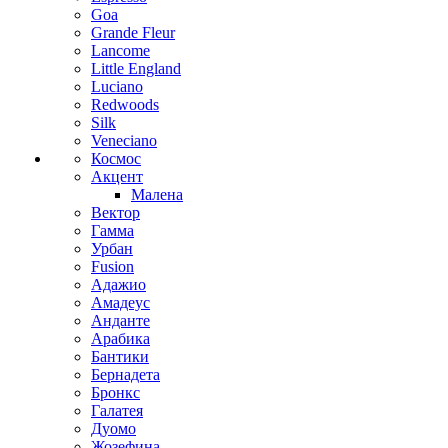
Goa
Grande Fleur
Lancome
Little England
Luciano
Redwoods
Silk
Veneciano
Космос
Акцент
Малена
Вектор
Гамма
Урбан
Fusion
Адажио
Амадеус
Анданте
Арабика
Бантики
Бернадета
Бронкс
Галатея
Дуомо
Жозефина