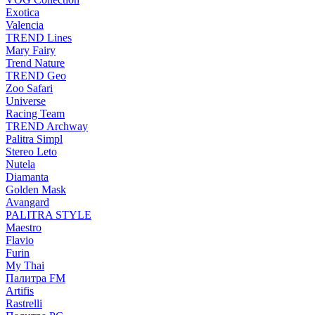
Exotica
Valencia
TREND Lines
Mary Fairy
Trend Nature
TREND Geo
Zoo Safari
Universe
Racing Team
TREND Archway
Palitra Simpl
Stereo Leto
Nutela
Diamanta
Golden Mask
Avangard
PALITRA STYLE
Maestro
Flavio
Furin
My Thai
Палитра FM
Artifis
Rastrelli