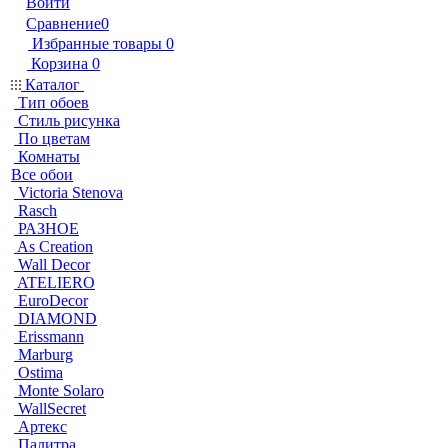
Войти
Сравнение
0
Избранные товары
0
Корзина
0
Каталог
Тип обоев
Стиль рисунка
По цветам
Комнаты
Все обои
Victoria Stenova
Rasch
РАЗНОЕ
As Creation
Wall Decor
ATELIERO
EuroDecor
DIAMOND
Erissmann
Marburg
Ostima
Monte Solaro
WallSecret
Артекс
Палитра