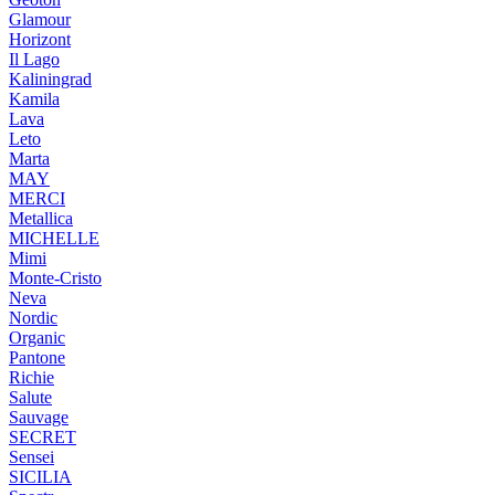
Glamour
Horizont
Il Lago
Kaliningrad
Kamila
Lava
Leto
Marta
MAY
MERCI
Metallica
MICHELLE
Mimi
Monte-Cristo
Neva
Nordic
Organic
Pantone
Richie
Salute
Sauvage
SECRET
Sensei
SICILIA