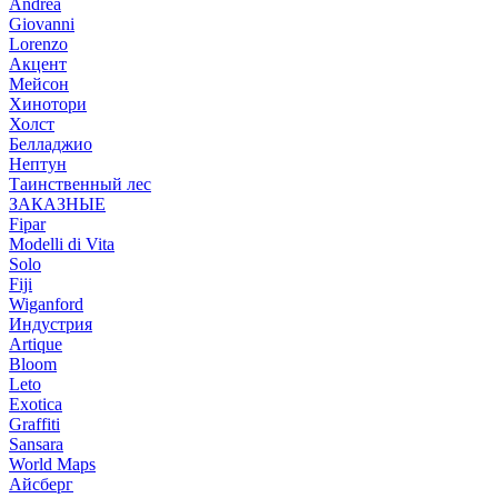
Andrea
Giovanni
Lorenzo
Акцент
Мейсон
Хинотори
Холст
Белладжио
Нептун
Таинственный лес
ЗАКАЗНЫЕ
Fipar
Modelli di Vita
Solo
Fiji
Wiganford
Индустрия
Artique
Bloom
Leto
Exotica
Graffiti
Sansara
World Maps
Айсберг