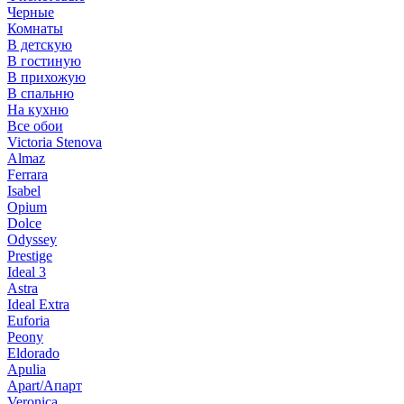
Черные
Комнаты
В детскую
В гостиную
В прихожую
В спальню
На кухню
Все обои
Victoria Stenova
Almaz
Ferrara
Isabel
Opium
Dolce
Odyssey
Prestige
Ideal 3
Astra
Ideal Extra
Euforia
Peony
Eldorado
Apulia
Apart/Апарт
Veronica