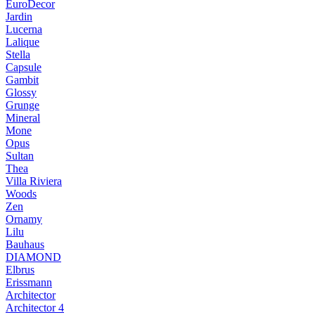
EuroDecor
Jardin
Lucerna
Lalique
Stella
Capsule
Gambit
Glossy
Grunge
Mineral
Mone
Opus
Sultan
Thea
Villa Riviera
Woods
Zen
Ornamy
Lilu
Bauhaus
DIAMOND
Elbrus
Erissmann
Architector
Architector 4