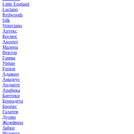
Little England
Luciano
Redwoods
Silk
Veneciano
Артекс
Космос
Акцент
Малена
Вектор
Гамма
Урбан
Fusion
Адажио
Амадеус
Анданте
Арабика
Бантики
Бернадета
Бронкс
Галатея
Дуомо
Жозефина
Зайки
Иоланта