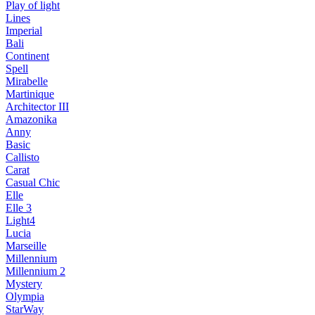
Play of light
Lines
Imperial
Bali
Continent
Spell
Mirabelle
Martinique
Architector III
Amazonika
Anny
Basic
Callisto
Carat
Casual Chic
Elle
Elle 3
Light4
Lucia
Marseille
Millennium
Millennium 2
Mystery
Olympia
StarWay