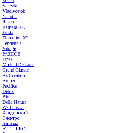
Spectr
Venezia
Vladivostok
Yakutia
Rasch
Barbara XL
Fiesta
Florentine XL
Tendencia
Vitrage
РАЗНОЕ
Fipar
Modelli De Luce
Grand Classic
As Creation
Amber
Pacifica
Delux
Birds
Della Natura
Wall Decor
Кандинский
Электро
Энигма
ATELIERO