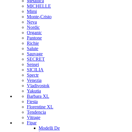
Metallica
MICHELLE
Mimi
Monte-Cristo
Neva
Nordic
Organic
Pantone
Richie
Salute
Sauvage
SECRET
Sensei
SICILIA
Spectr
Venezia
Vladivostok
Yakutia
Barbara XL
Fiesta
Florentine XL
Tendencia
Vitrage
Fipar
Modelli De