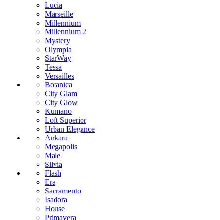
Lucia
Marseille
Millennium
Millennium 2
Mystery
Olympia
StarWay
Tessa
Versailles
Botanica
City Glam
City Glow
Kumano
Loft Superior
Urban Elegance
Ankara
Megapolis
Male
Silvia
Flash
Era
Sacramento
Isadora
House
Primavera