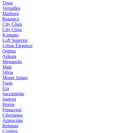
Tessa
Versailles
Marburg
Botanica
City Glam
City Glow
Kumano
Loft Superior
Urban Elegance
Ostima
Ankara
Megapolis
Male
Silvia
Monte Solaro
Flash
Era
Sacramento
Isadora
House
Primavera
Libertango
Aristocrate
Belgium
Cosmea