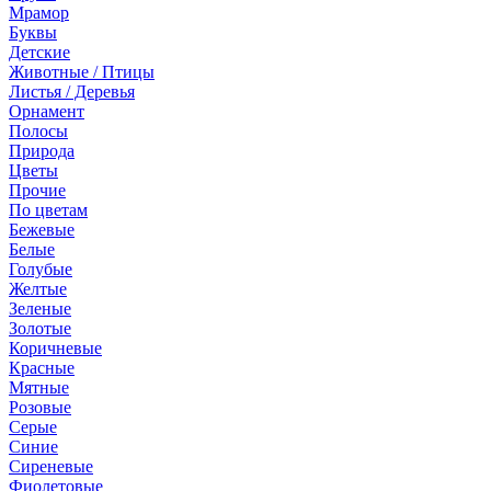
Мрамор
Буквы
Детские
Животные / Птицы
Листья / Деревья
Орнамент
Полосы
Природа
Цветы
Прочие
По цветам
Бежевые
Белые
Голубые
Желтые
Зеленые
Золотые
Коричневые
Красные
Мятные
Розовые
Серые
Синие
Сиреневые
Фиолетовые