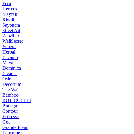
Fern
Hermes
Mayfair
Rivoli
Sayonara
Street Art
Zanzibar
WallSecret
Venera
Herbal
Encanto
Maya
Dominica
Livadia
Oslo
Decorium
The Wall
Bamboo
BOTICCELLI
Bottega
Contour
Espresso
Goa
Grande Fleur
Lancome