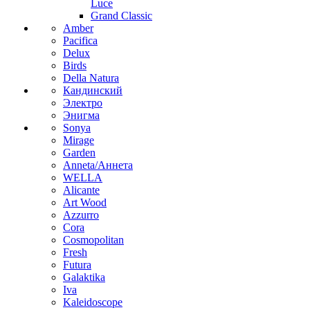
Luce
Grand Classic
Amber
Pacifica
Delux
Birds
Della Natura
Кандинский
Электро
Энигма
Sonya
Mirage
Garden
Anneta/Аннета
WELLA
Alicante
Art Wood
Azzurro
Cora
Cosmopolitan
Fresh
Futura
Galaktika
Iva
Kaleidoscope