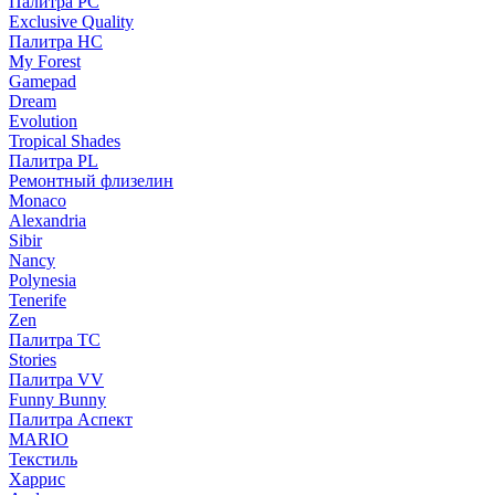
Палитра PC
Exclusive Quality
Палитра HС
My Forest
Gamepad
Dream
Evolution
Tropical Shades
Палитра PL
Ремонтный флизелин
Monaco
Alexandria
Sibir
Nancy
Polynesia
Tenerife
Zen
Палитра TC
Stories
Палитра VV
Funny Bunny
Палитра Аспект
MARIO
Текстиль
Харрис