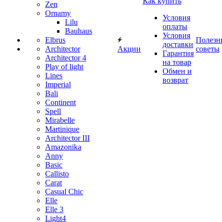
Как купить
Zen
Ornamy
Условия
Lilu
оплаты
Bauhaus
Условия
Elbrus
Полезн
доставки
Architector
Акции
советы
Гарантия
Architector 4
на товар
Play of light
Обмен и
Lines
возврат
Imperial
Bali
Continent
Spell
Mirabelle
Martinique
Architector III
Amazonika
Anny
Basic
Callisto
Carat
Casual Chic
Elle
Elle 3
Light4