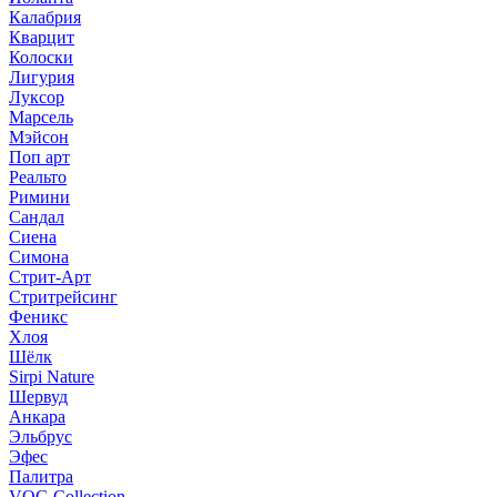
Калабрия
Кварцит
Колоски
Лигурия
Луксор
Марсель
Мэйсон
Поп арт
Реальто
Римини
Сандал
Сиена
Симона
Стрит-Арт
Стритрейсинг
Феникс
Хлоя
Шёлк
Sirpi Nature
Шервуд
Анкара
Эльбрус
Эфес
Палитра
VOG Collection