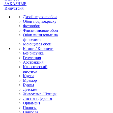
ЗАКАЗНЫЕ
Индустрия
Дизайнерские обои
Обои под покраску
Фотообои
Флизелиновые обои
Обои виниловые на
флизелине
Моющиеся обои
Камни / Кирпичи
Без рисунка
Геометрия
Абстракция
Классический
рисунок
Круги
Мрамор
Буквы
Детские
Животные / Птицы
Листья / Деревья
Орнамент
Полосы
Природа