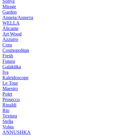
Sonya
Mirage
Garden
Anneta/Аннета
WELLA
Alicante
Art Wood
Azzurro
Cora
Cosmopolitan
Fresh
Futura
Galaktika
Iva
Kaleidoscope
Le Tour
Maestro
Polet
Prosecco
Rinaldi
Rio
Textura
Stella
Volga
ANNUSHKA