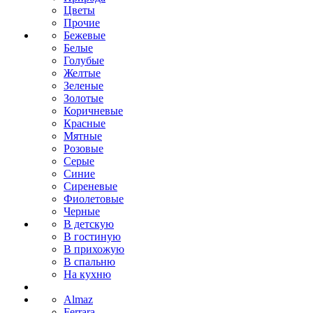
Цветы
Прочие
Бежевые
Белые
Голубые
Желтые
Зеленые
Золотые
Коричневые
Красные
Мятные
Розовые
Серые
Синие
Сиреневые
Фиолетовые
Черные
В детскую
В гостиную
В прихожую
В спальню
На кухню
Almaz
Ferrara