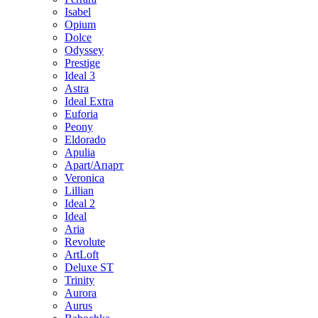
Isabel
Opium
Dolce
Odyssey
Prestige
Ideal 3
Astra
Ideal Extra
Euforia
Peony
Eldorado
Apulia
Apart/Апарт
Veronica
Lillian
Ideal 2
Ideal
Aria
Revolute
ArtLoft
Deluxe ST
Trinity
Aurora
Aurus