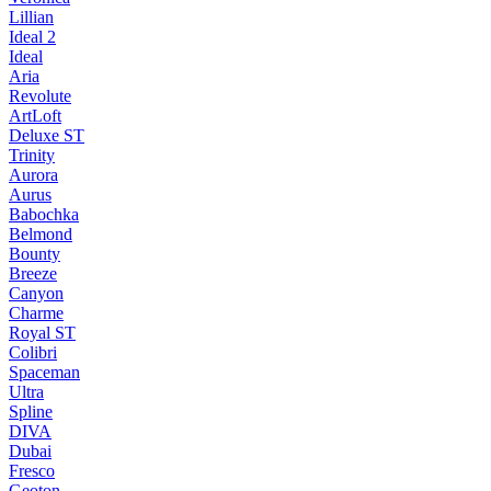
Lillian
Ideal 2
Ideal
Aria
Revolute
ArtLoft
Deluxe ST
Trinity
Aurora
Aurus
Babochka
Belmond
Bounty
Breeze
Canуon
Charme
Royal ST
Colibri
Spaceman
Ultra
Spline
DIVA
Dubai
Fresco
Geoton