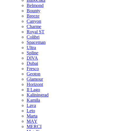
Babochka
Belmond
Bounty
Breeze
Canуon
Charme
Royal ST
Colibri
Spaceman
Ultra
Spline
DIVA
Dubai
Fresco
Geoton
Glamour
Horizont
Il Lago
Kaliningrad
Kamila
Lava
Leto
Marta
MAY
MERCI