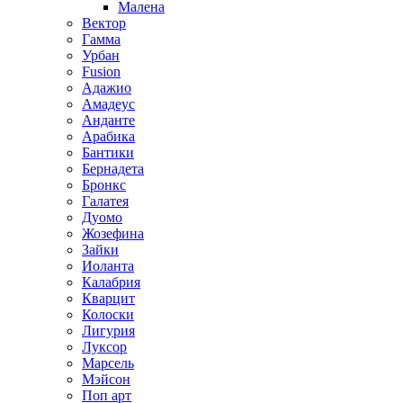
Малена
Вектор
Гамма
Урбан
Fusion
Адажио
Амадеус
Анданте
Арабика
Бантики
Бернадета
Бронкс
Галатея
Дуомо
Жозефина
Зайки
Иоланта
Калабрия
Кварцит
Колоски
Лигурия
Луксор
Марсель
Мэйсон
Поп арт