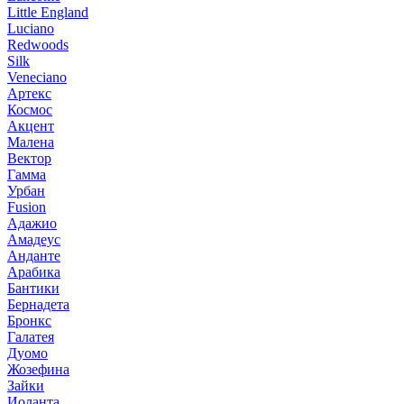
Little England
Luciano
Redwoods
Silk
Veneciano
Артекс
Космос
Акцент
Малена
Вектор
Гамма
Урбан
Fusion
Адажио
Амадеус
Анданте
Арабика
Бантики
Бернадета
Бронкс
Галатея
Дуомо
Жозефина
Зайки
Иоланта