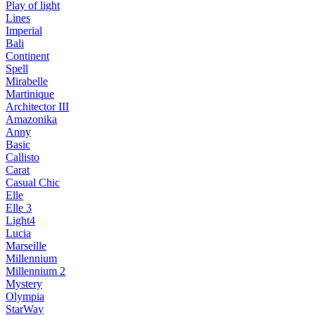
Play of light
Lines
Imperial
Bali
Continent
Spell
Mirabelle
Martinique
Architector III
Amazonika
Anny
Basic
Callisto
Carat
Casual Chic
Elle
Elle 3
Light4
Lucia
Marseille
Millennium
Millennium 2
Mystery
Olympia
StarWay