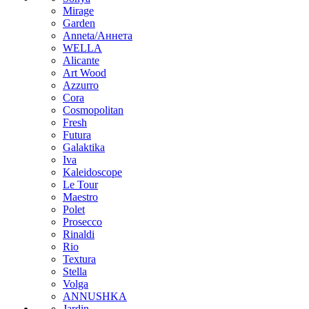
Mirage
Garden
Anneta/Аннета
WELLA
Alicante
Art Wood
Azzurro
Cora
Cosmopolitan
Fresh
Futura
Galaktika
Iva
Kaleidoscope
Le Tour
Maestro
Polet
Prosecco
Rinaldi
Rio
Textura
Stella
Volga
ANNUSHKA
Jardin