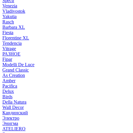
Spectr
Venezia
Vladivostok
Yakutia
Rasch
Barbara XL
Fiesta
Florentine XL
Tendencia
Vitrage
РАЗНОЕ
Fipar
Modelli De Luce
Grand Classic
As Creation
Amber
Pacifica
Delux
Birds
Della Natura
Wall Decor
Кандинский
Электро
Энигма
ATELIERO