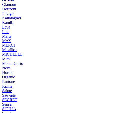
Glamour
Horizont
Il Lago
Kaliningrad
Kamila
Lava
Leto
Marta
MAY
MERCI
Metallica
MICHELLE
Mimi
Monte-Cristo
Neva
Nordic
Organic
Pantone
Richie
Salute
Sauvage
SECRET
Sensei
SICILIA