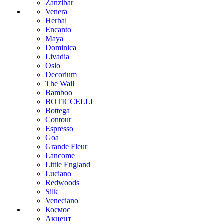
Zanzibar
Venera
Herbal
Encanto
Maya
Dominica
Livadia
Oslo
Decorium
The Wall
Bamboo
BOTICCELLI
Bottega
Contour
Espresso
Goa
Grande Fleur
Lancome
Little England
Luciano
Redwoods
Silk
Veneciano
Космос
Акцент