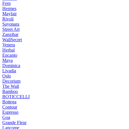
Fern
Hermes
Mayfair
Rivoli
Sayonara
Street Art
Zanzibar
WallSecret
Venera
Herbal
Encanto
Maya
Dominica
Livadia
Oslo
Decorium
The Wall
Bamboo
BOTICCELLI
Bottega
Contour
Espresso
Goa
Grande Fleur
Lancome