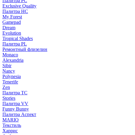
Палитра PC
Exclusive Quality
Палитра HС
My Forest
Gamepad
Dream
Evolution
Tropical Shades
Палитра PL
Ремонтный флизелин
Monaco
Alexandria
Sibir
Nancy
Polynesia
Tenerife
Zen
Палитра TC
Stories
Палитра VV
Funny Bunny
Палитра Аспект
MARIO
Текстиль
Харрис