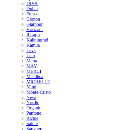
DIVA
Dubai
Fresco
Geoton
Glamour
Horizont
Il Lago
Kaliningrad
Kamila
Lava
Leto
Marta
MAY
MERCI
Metallica
MICHELLE
Mimi
Monte-Cristo
Neva
Nordic
Organic
Pantone
Richie
Salute
Sauvage