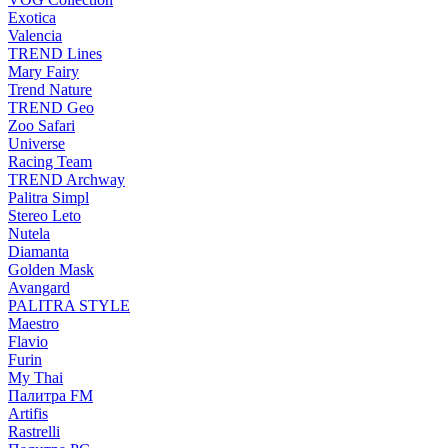
Exotica
Valencia
TREND Lines
Mary Fairy
Trend Nature
TREND Geo
Zoo Safari
Universe
Racing Team
TREND Archway
Palitra Simpl
Stereo Leto
Nutela
Diamanta
Golden Mask
Avangard
PALITRA STYLE
Maestro
Flavio
Furin
My Thai
Палитра FM
Artifis
Rastrelli