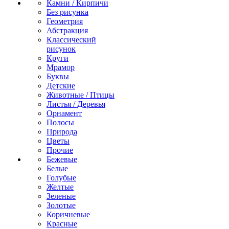
Камни / Кирпичи
Без рисунка
Геометрия
Абстракция
Классический
рисунок
Круги
Мрамор
Буквы
Детские
Животные / Птицы
Листья / Деревья
Орнамент
Полосы
Природа
Цветы
Прочие
Бежевые
Белые
Голубые
Желтые
Зеленые
Золотые
Коричневые
Красные