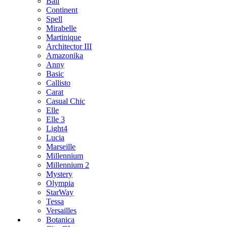
Bali
Continent
Spell
Mirabelle
Martinique
Architector III
Amazonika
Anny
Basic
Callisto
Carat
Casual Chic
Elle
Elle 3
Light4
Lucia
Marseille
Millennium
Millennium 2
Mystery
Olympia
StarWay
Tessa
Versailles
Botanica