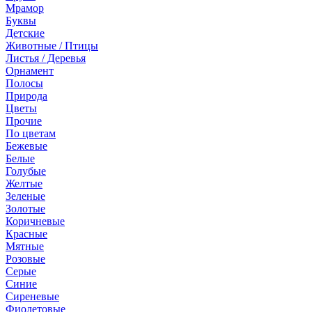
Мрамор
Буквы
Детские
Животные / Птицы
Листья / Деревья
Орнамент
Полосы
Природа
Цветы
Прочие
По цветам
Бежевые
Белые
Голубые
Желтые
Зеленые
Золотые
Коричневые
Красные
Мятные
Розовые
Серые
Синие
Сиреневые
Фиолетовые