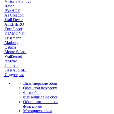
Victoria Stenova
Rasch
РАЗНОЕ
As Creation
Wall Decor
ATELIERO
EuroDecor
DIAMOND
Erissmann
Marburg
Ostima
Monte Solaro
WallSecret
Артекс
Палитра
ЗАКАЗНЫЕ
Индустрия
Дизайнерские обои
Обои под покраску
Фотообои
Флизелиновые обои
Обои виниловые на
флизелине
Моющиеся обои