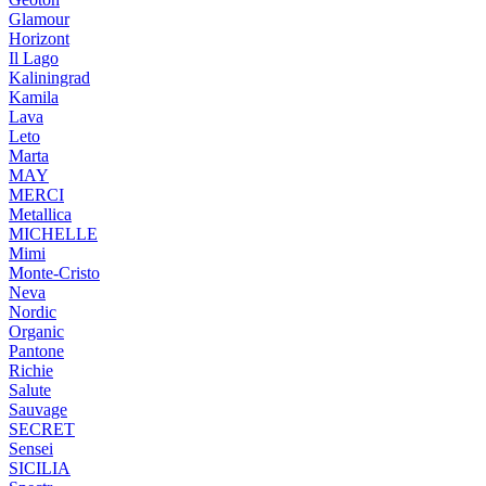
Glamour
Horizont
Il Lago
Kaliningrad
Kamila
Lava
Leto
Marta
MAY
MERCI
Metallica
MICHELLE
Mimi
Monte-Cristo
Neva
Nordic
Organic
Pantone
Richie
Salute
Sauvage
SECRET
Sensei
SICILIA