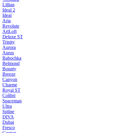
Lillian
Ideal 2
Ideal
Aria
Revolute
ArtLoft
Deluxe ST
Trinity
Aurora
Aurus
Babochka
Belmond
Bounty
Breeze
Canуon
Charme
Royal ST
Colibri
Spaceman
Ultra
Spline
DIVA
Dubai
Fresco
Geoton