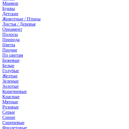
Мрамор
Буквы
Детские
Животные / Птицы
Листья / Деревья
Орнамент
Полосы
Природа
Цветы
Прочие
По цветам
Бежевые
Белые
Голубые
Желтые
Зеленые
Золотые
Коричневые
Красные
Мятные
Розовые
Серые
Синие
Сиреневые
Фиолетовые