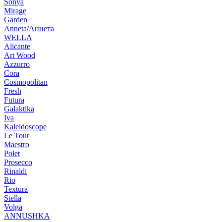
Sonya
Mirage
Garden
Anneta/Аннета
WELLA
Alicante
Art Wood
Azzurro
Cora
Cosmopolitan
Fresh
Futura
Galaktika
Iva
Kaleidoscope
Le Tour
Maestro
Polet
Prosecco
Rinaldi
Rio
Textura
Stella
Volga
ANNUSHKA