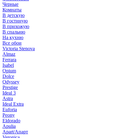
Черные
Комнаты
В детскую
В гостиную
В прихожую
В спальню
На кухню
Все обои
Victoria Stenova
Almaz
Ferrara
Isabel
Opium
Dolce
Odyssey
Prestige
Ideal 3
Astra
Ideal Extra
Euforia
Peony
Eldorado
Apulia
Apart/Апарт
Veronica