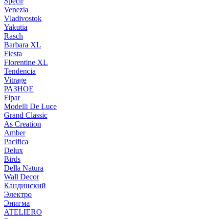
Spectr
Venezia
Vladivostok
Yakutia
Rasch
Barbara XL
Fiesta
Florentine XL
Tendencia
Vitrage
РАЗНОЕ
Fipar
Modelli De Luce
Grand Classic
As Creation
Amber
Pacifica
Delux
Birds
Della Natura
Wall Decor
Кандинский
Электро
Энигма
ATELIERO