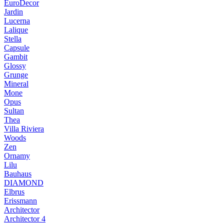
EuroDecor
Jardin
Lucerna
Lalique
Stella
Capsule
Gambit
Glossy
Grunge
Mineral
Mone
Opus
Sultan
Thea
Villa Riviera
Woods
Zen
Ornamy
Lilu
Bauhaus
DIAMOND
Elbrus
Erissmann
Architector
Architector 4