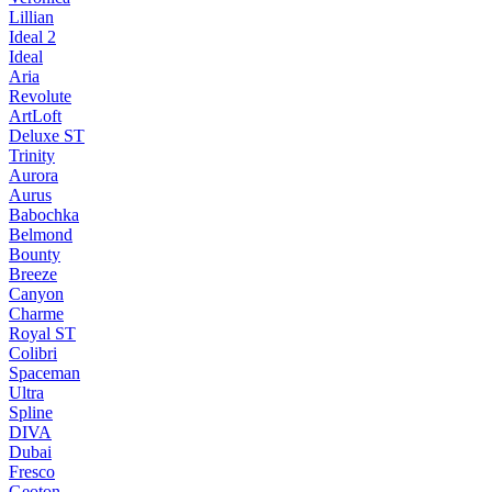
Lillian
Ideal 2
Ideal
Aria
Revolute
ArtLoft
Deluxe ST
Trinity
Aurora
Aurus
Babochka
Belmond
Bounty
Breeze
Canуon
Charme
Royal ST
Colibri
Spaceman
Ultra
Spline
DIVA
Dubai
Fresco
Geoton