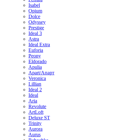
Isabel
Opium
Dolce
Odyssey
Prestige
Ideal 3
Astra
Ideal Extra
Euforia
Peony
Eldorado
Apulia
Apart/Апарт
Veronica
Lillian
Ideal 2
Ideal
Aria
Revolute
ArtLoft
Deluxe ST
Trinity
Aurora
Aurus