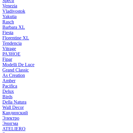
Spectr
Venezia
Vladivostok
Yakutia
Rasch
Barbara XL
Fiesta
Florentine XL
Tendencia
Vitrage
РАЗНОЕ
Fipar
Modelli De Luce
Grand Classic
As Creation
Amber
Pacifica
Delux
Birds
Della Natura
Wall Decor
Кандинский
Электро
Энигма
ATELIERO