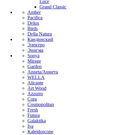
Luce
Grand Classic
Amber
Pacifica
Delux
Birds
Della Natura
Кандинский
Электро
Энигма
Sonya
Mirage
Garden
Anneta/Аннета
WELLA
Alicante
Art Wood
Azzurro
Cora
Cosmopolitan
Fresh
Futura
Galaktika
Iva
Kaleidoscope