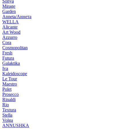
Sonya
Mirage
Garden
Anneta/Аннета
WELLA
Alicante
Art Wood
Azzurro
Cora
Cosmopolitan
Fresh
Futura
Galaktika
Iva
Kaleidoscope
Le Tour
Maestro
Polet
Prosecco
Rinaldi
Rio
Textura
Stella
Volga
ANNUSHKA