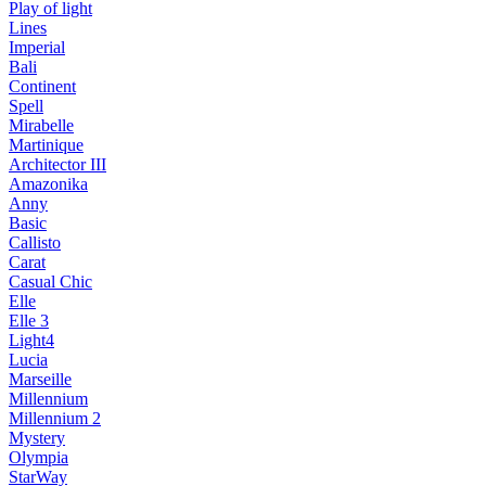
Play of light
Lines
Imperial
Bali
Continent
Spell
Mirabelle
Martinique
Architector III
Amazonika
Anny
Basic
Callisto
Carat
Casual Chic
Elle
Elle 3
Light4
Lucia
Marseille
Millennium
Millennium 2
Mystery
Olympia
StarWay