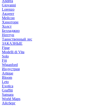
Andrea
Giovanni
Lorenzo
Акцент
Мейсон
Хинотори
Холст
Белладжио
Нептун
Таинственный лес
ЗАКАЗНЫЕ
Fipar
Modelli di Vita
Solo
Fiji
Wiganford
Индустрия
Artique
Bloom
Leto
Exotica
Graffiti
Sansara
World Maps
Айсберг