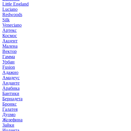
Little England
Luciano
Redwoods
Silk
Veneciano
Артекс
Космос
Акцент
Малена
Вектор
Гамма
Урбан
Fusion
Адажио
Амадеус
Анданте
Арабика
Бантики
Бернадета
Бронкс
Галатея
Дуомо
Жозефина
Зайки
Иоланта