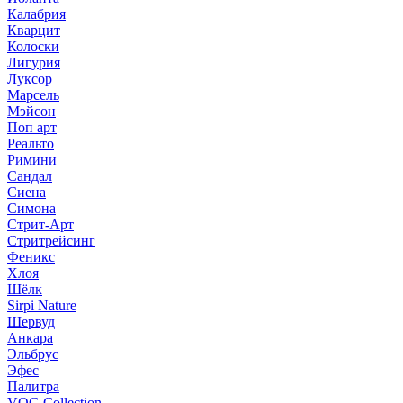
Калабрия
Кварцит
Колоски
Лигурия
Луксор
Марсель
Мэйсон
Поп арт
Реальто
Римини
Сандал
Сиена
Симона
Стрит-Арт
Стритрейсинг
Феникс
Хлоя
Шёлк
Sirpi Nature
Шервуд
Анкара
Эльбрус
Эфес
Палитра
VOG Collection