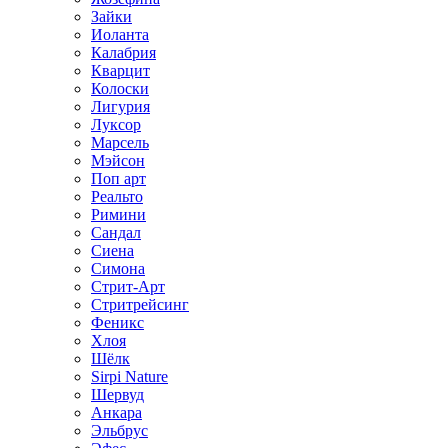
Зайки
Иоланта
Калабрия
Кварцит
Колоски
Лигурия
Луксор
Марсель
Мэйсон
Поп арт
Реальто
Римини
Сандал
Сиена
Симона
Стрит-Арт
Стритрейсинг
Феникс
Хлоя
Шёлк
Sirpi Nature
Шервуд
Анкара
Эльбрус