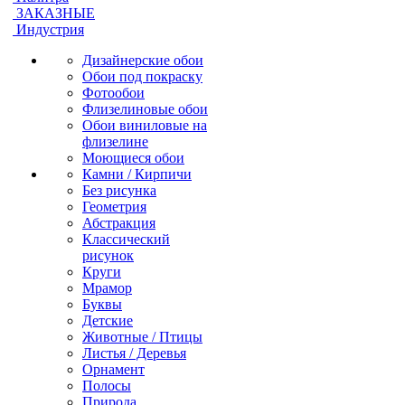
ЗАКАЗНЫЕ
Индустрия
Дизайнерские обои
Обои под покраску
Фотообои
Флизелиновые обои
Обои виниловые на
флизелине
Моющиеся обои
Камни / Кирпичи
Без рисунка
Геометрия
Абстракция
Классический
рисунок
Круги
Мрамор
Буквы
Детские
Животные / Птицы
Листья / Деревья
Орнамент
Полосы
Природа