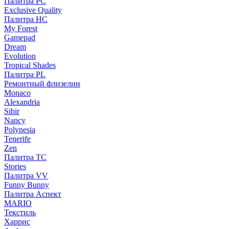
Палитра PC
Exclusive Quality
Палитра HС
My Forest
Gamepad
Dream
Evolution
Tropical Shades
Палитра PL
Ремонтный флизелин
Monaco
Alexandria
Sibir
Nancy
Polynesia
Tenerife
Zen
Палитра TC
Stories
Палитра VV
Funny Bunny
Палитра Аспект
MARIO
Текстиль
Харрис