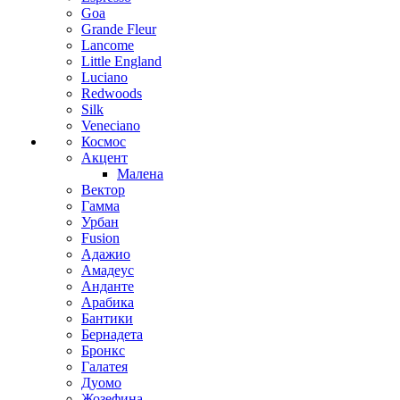
Goa
Grande Fleur
Lancome
Little England
Luciano
Redwoods
Silk
Veneciano
Космос
Акцент
Малена
Вектор
Гамма
Урбан
Fusion
Адажио
Амадеус
Анданте
Арабика
Бантики
Бернадета
Бронкс
Галатея
Дуомо
Жозефина