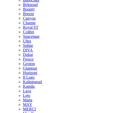
Babochka
Belmond
Bounty
Breeze
Canуon
Charme
Royal ST
Colibri
Spaceman
Ultra
Spline
DIVA
Dubai
Fresco
Geoton
Glamour
Horizont
Il Lago
Kaliningrad
Kamila
Lava
Leto
Marta
MAY
MERCI