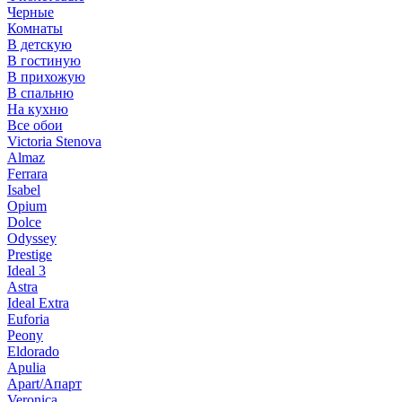
Черные
Комнаты
В детскую
В гостиную
В прихожую
В спальню
На кухню
Все обои
Victoria Stenova
Almaz
Ferrara
Isabel
Opium
Dolce
Odyssey
Prestige
Ideal 3
Astra
Ideal Extra
Euforia
Peony
Eldorado
Apulia
Apart/Апарт
Veronica