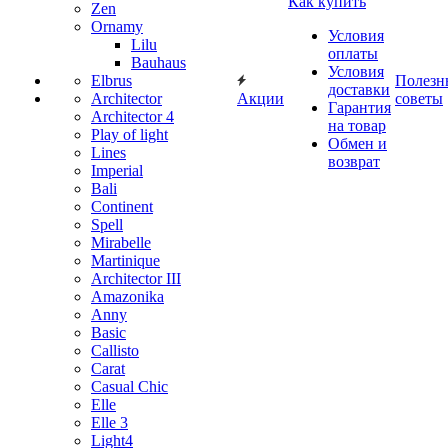
Как купить
Zen
Ornamy
Условия
Lilu
оплаты
Bauhaus
Условия
Elbrus
Полезн
доставки
Architector
Акции
советы
Гарантия
Architector 4
на товар
Play of light
Обмен и
Lines
возврат
Imperial
Bali
Continent
Spell
Mirabelle
Martinique
Architector III
Amazonika
Anny
Basic
Callisto
Carat
Casual Chic
Elle
Elle 3
Light4