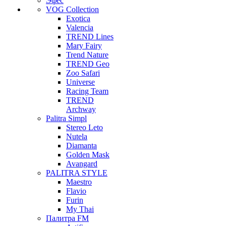
Эфес
VOG Collection
Exotica
Valencia
TREND Lines
Mary Fairy
Trend Nature
TREND Geo
Zoo Safari
Universe
Racing Team
TREND
Archway
Palitra Simpl
Stereo Leto
Nutela
Diamanta
Golden Mask
Avangard
PALITRA STYLE
Maestro
Flavio
Furin
My Thai
Палитра FM