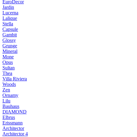
EuroDecor
Jardin
Lucerna
Lalique
Stella
Capsule
Gambit
Glossy
Grunge
Mineral
Mone
Opus
Sultan
Thea
Villa Riviera
Woods
Zen
Ornamy
Lilu
Bauhaus
DIAMOND
Elbrus
Erissmann
Architector
Architector 4