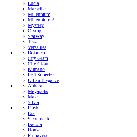
Lucia
Marseille
Millennium
Millennium 2
Mystery
Olympia
StarWay
Tessa
Versailles
Botanica
City Glam
City Glow
Kumano
Loft Superior
Urban Elegance
Ankara
Megapolis
Male
Silvia
Flash
Era
Sacramento
Isadora
House
Primavera