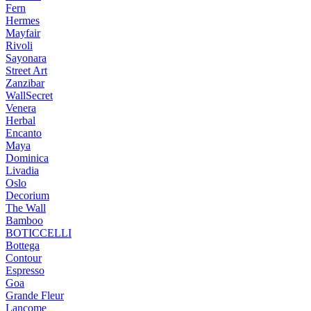
Fern
Hermes
Mayfair
Rivoli
Sayonara
Street Art
Zanzibar
WallSecret
Venera
Herbal
Encanto
Maya
Dominica
Livadia
Oslo
Decorium
The Wall
Bamboo
BOTICCELLI
Bottega
Contour
Espresso
Goa
Grande Fleur
Lancome