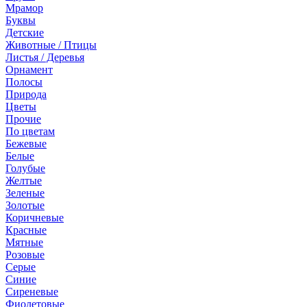
Мрамор
Буквы
Детские
Животные / Птицы
Листья / Деревья
Орнамент
Полосы
Природа
Цветы
Прочие
По цветам
Бежевые
Белые
Голубые
Желтые
Зеленые
Золотые
Коричневые
Красные
Мятные
Розовые
Серые
Синие
Сиреневые
Фиолетовые