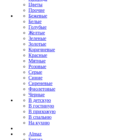
Цветы
Прочие
Бежевые
Белые
Голубые
Желтые
Зеленые
Золотые
Коричневые
Красные
Мятные
Розовые
Серые
Синие
Сиреневые
Фиолетовые
Черные
В детскую
В гостиную
В прихожую
В спальню
На кухню
Almaz
Ferrara