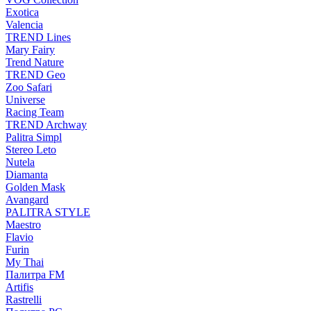
Exotica
Valencia
TREND Lines
Mary Fairy
Trend Nature
TREND Geo
Zoo Safari
Universe
Racing Team
TREND Archway
Palitra Simpl
Stereo Leto
Nutela
Diamanta
Golden Mask
Avangard
PALITRA STYLE
Maestro
Flavio
Furin
My Thai
Палитра FM
Artifis
Rastrelli