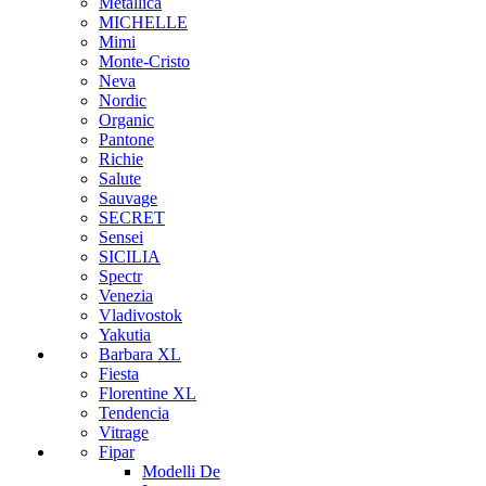
Metallica
MICHELLE
Mimi
Monte-Cristo
Neva
Nordic
Organic
Pantone
Richie
Salute
Sauvage
SECRET
Sensei
SICILIA
Spectr
Venezia
Vladivostok
Yakutia
Barbara XL
Fiesta
Florentine XL
Tendencia
Vitrage
Fipar
Modelli De