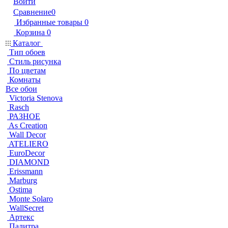
Войти
Сравнение
0
Избранные товары
0
Корзина
0
Каталог
Тип обоев
Стиль рисунка
По цветам
Комнаты
Все обои
Victoria Stenova
Rasch
РАЗНОЕ
As Creation
Wall Decor
ATELIERO
EuroDecor
DIAMOND
Erissmann
Marburg
Ostima
Monte Solaro
WallSecret
Артекс
Палитра