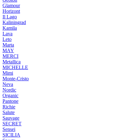
Glamour
Horizont
Il Lago
Kaliningrad
Kamila
Lava
Leto
Marta
MAY
MERCI
Metallica
MICHELLE
Mimi
Monte-Cristo
Neva
Nordic
Organic
Pantone
Richie
Salute
Sauvage
SECRET
Sensei
SICILIA