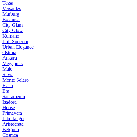
Tessa
Versailles
Marburg
Botanica
City Glam
City Glow
Kumano
Loft Superior
Urban Elegance
Ostima
Ankara
Megapolis
Male
Silvia
Monte Solaro
Flash
Era
Sacramento
Isadora
House
Primavera
Libertango
Aristocrate
Belgium
Cosmea