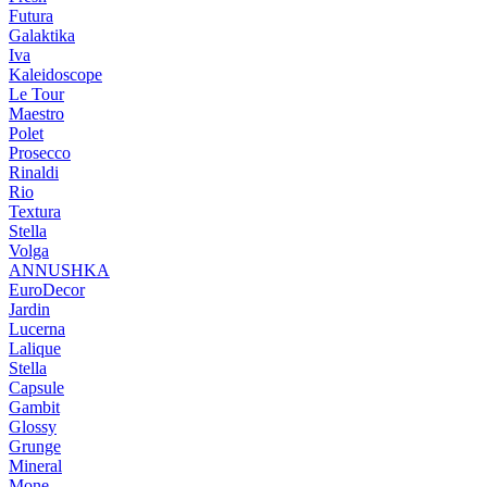
Futura
Galaktika
Iva
Kaleidoscope
Le Tour
Maestro
Polet
Prosecco
Rinaldi
Rio
Textura
Stella
Volga
ANNUSHKA
EuroDecor
Jardin
Lucerna
Lalique
Stella
Capsule
Gambit
Glossy
Grunge
Mineral
Mone