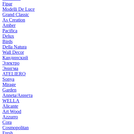
Fipar
Modelli De Luce
Grand Classic
As Creation
Amber
Pacifica
Delux
Birds
Della Natura
Wall Decor
Кандинский
Электро
Энигма
ATELIERO
Sonya
Mirage
Garden
Anneta/Аннета
WELLA
Alicante
Art Wood
Azzurro
Cora
Cosmopolitan
Fresh