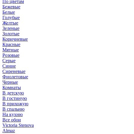
По цветам
Бежевые
Белые
Голубые
Желтые
Зеленые
Золотые
Коричневые
Красные
Мятные
Розовые
Серые
Синие
Сиреневые
Фиолетовые
Черные
Комнаты
В детскую
В гостиную
В прихожую
В спальню
На кухню
Все обои
Victoria Stenova
Almaz