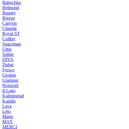
Babochka
Belmond
Bounty
Breeze
Canуon
Charme
Royal ST
Colibri
Spaceman
Ultra
Spline
DIVA
Dubai
Fresco
Geoton
Glamour
Horizont
Il Lago
Kaliningrad
Kamila
Lava
Leto
Marta
MAY
MERCI