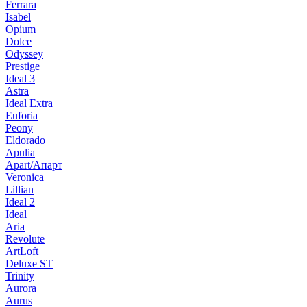
Ferrara
Isabel
Opium
Dolce
Odyssey
Prestige
Ideal 3
Astra
Ideal Extra
Euforia
Peony
Eldorado
Apulia
Apart/Апарт
Veronica
Lillian
Ideal 2
Ideal
Aria
Revolute
ArtLoft
Deluxe ST
Trinity
Aurora
Aurus