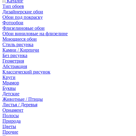
Каталог
Тип обоев
Дизайнерские обои
Обои под покраску
Фотообои
Флизелиновые обои
Обои виниловые на флизелине
Моющиеся обои
Стиль рисунка
Камни / Кирпичи
Без рисунка
Геометрия
Абстракция
Классический рисунок
Круги
Мрамор
Буквы
Детские
Животные / Птицы
Листья / Деревья
Орнамент
Полосы
Природа
Цветы
Прочие