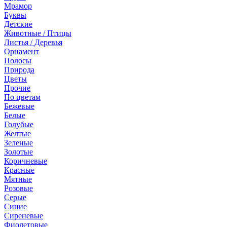
Мрамор
Буквы
Детские
Животные / Птицы
Листья / Деревья
Орнамент
Полосы
Природа
Цветы
Прочие
По цветам
Бежевые
Белые
Голубые
Желтые
Зеленые
Золотые
Коричневые
Красные
Мятные
Розовые
Серые
Синие
Сиреневые
Фиолетовые