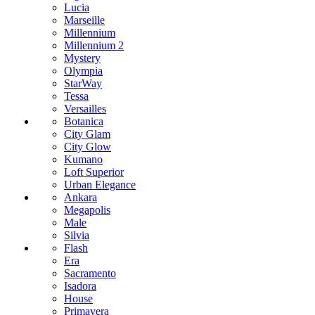
Lucia
Marseille
Millennium
Millennium 2
Mystery
Olympia
StarWay
Tessa
Versailles
Botanica
City Glam
City Glow
Kumano
Loft Superior
Urban Elegance
Ankara
Megapolis
Male
Silvia
Flash
Era
Sacramento
Isadora
House
Primavera