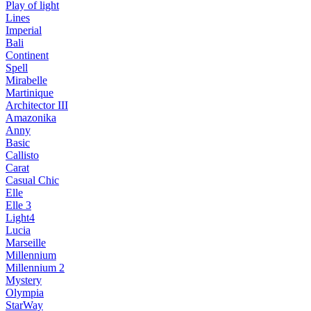
Play of light
Lines
Imperial
Bali
Continent
Spell
Mirabelle
Martinique
Architector III
Amazonika
Anny
Basic
Callisto
Carat
Casual Chic
Elle
Elle 3
Light4
Lucia
Marseille
Millennium
Millennium 2
Mystery
Olympia
StarWay