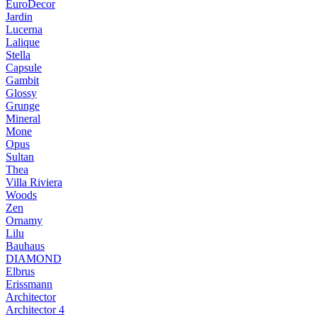
EuroDecor
Jardin
Lucerna
Lalique
Stella
Capsule
Gambit
Glossy
Grunge
Mineral
Mone
Opus
Sultan
Thea
Villa Riviera
Woods
Zen
Ornamy
Lilu
Bauhaus
DIAMOND
Elbrus
Erissmann
Architector
Architector 4