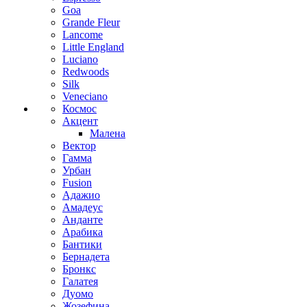
Goa
Grande Fleur
Lancome
Little England
Luciano
Redwoods
Silk
Veneciano
Космос
Акцент
Малена
Вектор
Гамма
Урбан
Fusion
Адажио
Амадеус
Анданте
Арабика
Бантики
Бернадета
Бронкс
Галатея
Дуомо
Жозефина