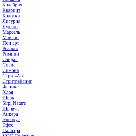
Калабрия
Кварцит
Колоски
Лигурия
Луксор
Марсель
Мэйсон
Поп арт
Реальто
Римини
Сандал
Сиена
Симона
Стрит-Арт
Стритрейсинг
Феникс
Хлоя
Шёлк
Sirpi Nature
Шервуд
Анкара
Эльбрус
Эфес
Палитра
VOG Collection