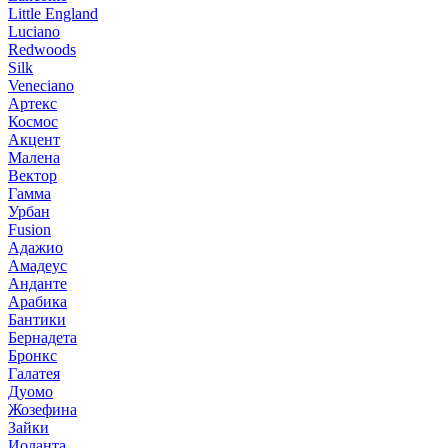
Little England
Luciano
Redwoods
Silk
Veneciano
Артекс
Космос
Акцент
Малена
Вектор
Гамма
Урбан
Fusion
Адажио
Амадеус
Анданте
Арабика
Бантики
Бернадета
Бронкс
Галатея
Дуомо
Жозефина
Зайки
Иоланта