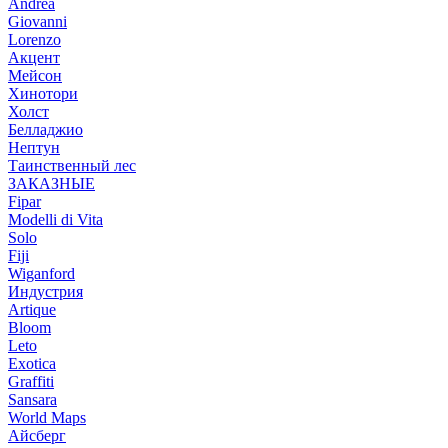
Andrea
Giovanni
Lorenzo
Акцент
Мейсон
Хинотори
Холст
Белладжио
Нептун
Таинственный лес
ЗАКАЗНЫЕ
Fipar
Modelli di Vita
Solo
Fiji
Wiganford
Индустрия
Artique
Bloom
Leto
Exotica
Graffiti
Sansara
World Maps
Айсберг