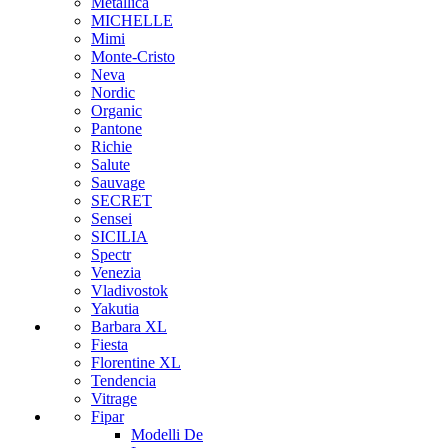
Metallica
MICHELLE
Mimi
Monte-Cristo
Neva
Nordic
Organic
Pantone
Richie
Salute
Sauvage
SECRET
Sensei
SICILIA
Spectr
Venezia
Vladivostok
Yakutia
Barbara XL
Fiesta
Florentine XL
Tendencia
Vitrage
Fipar
Modelli De