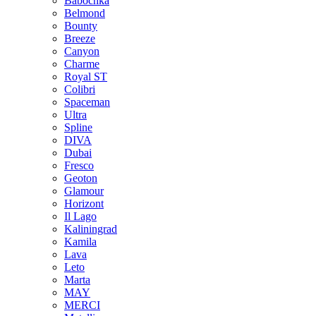
Babochka
Belmond
Bounty
Breeze
Canуon
Charme
Royal ST
Colibri
Spaceman
Ultra
Spline
DIVA
Dubai
Fresco
Geoton
Glamour
Horizont
Il Lago
Kaliningrad
Kamila
Lava
Leto
Marta
MAY
MERCI