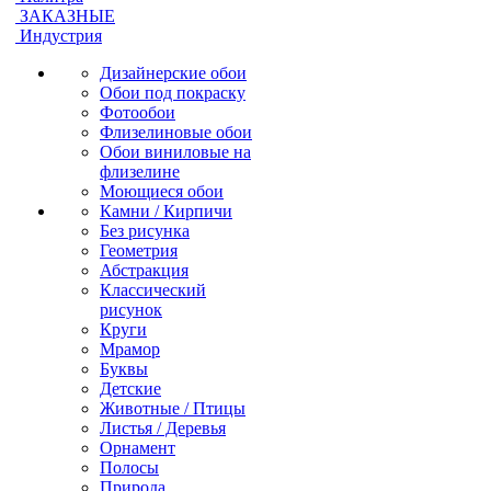
ЗАКАЗНЫЕ
Индустрия
Дизайнерские обои
Обои под покраску
Фотообои
Флизелиновые обои
Обои виниловые на
флизелине
Моющиеся обои
Камни / Кирпичи
Без рисунка
Геометрия
Абстракция
Классический
рисунок
Круги
Мрамор
Буквы
Детские
Животные / Птицы
Листья / Деревья
Орнамент
Полосы
Природа