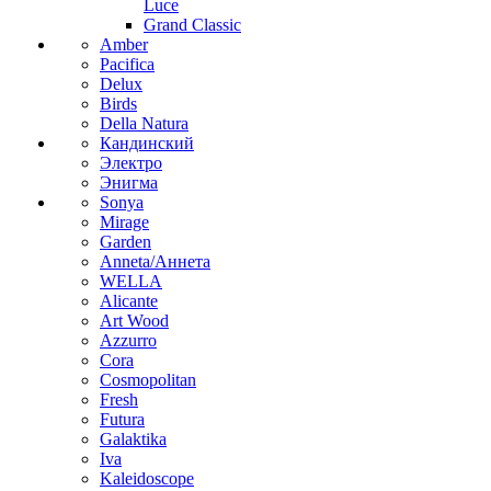
Luce
Grand Classic
Amber
Pacifica
Delux
Birds
Della Natura
Кандинский
Электро
Энигма
Sonya
Mirage
Garden
Anneta/Аннета
WELLA
Alicante
Art Wood
Azzurro
Cora
Cosmopolitan
Fresh
Futura
Galaktika
Iva
Kaleidoscope