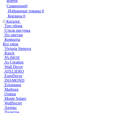
Войти
Сравнение
0
Избранные товары
0
Корзина
0
Каталог
Тип обоев
Стиль рисунка
По цветам
Комнаты
Все обои
Victoria Stenova
Rasch
РАЗНОЕ
As Creation
Wall Decor
ATELIERO
EuroDecor
DIAMOND
Erissmann
Marburg
Ostima
Monte Solaro
WallSecret
Артекс
Палитра