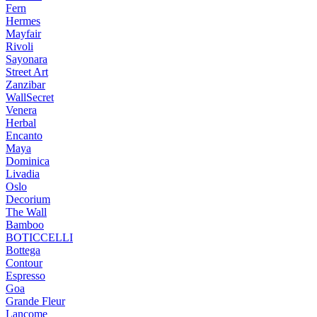
Fern
Hermes
Mayfair
Rivoli
Sayonara
Street Art
Zanzibar
WallSecret
Venera
Herbal
Encanto
Maya
Dominica
Livadia
Oslo
Decorium
The Wall
Bamboo
BOTICCELLI
Bottega
Contour
Espresso
Goa
Grande Fleur
Lancome