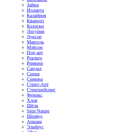
Зайки
Иоланта
Калабрия
Кварцит
Колоски
Лигурия
Луксор
Марсель
Мэйсон
Поп арт
Реальто
Римини
Сандал
Сиена
Симона
Стрит-Арт
Стритрейсинг
Феникс
Хлоя
Шёлк
Sirpi Nature
Шервуд
Анкара
Эльбрус