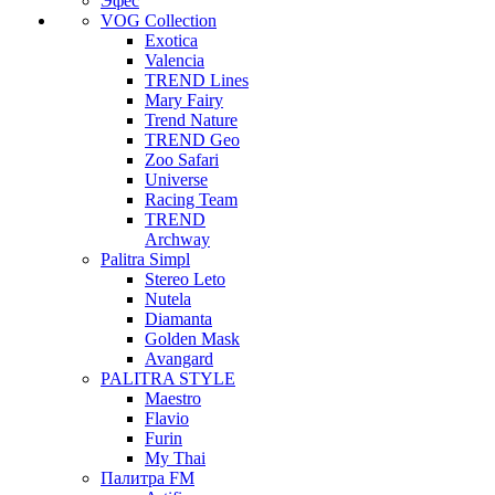
Эфес
VOG Collection
Exotica
Valencia
TREND Lines
Mary Fairy
Trend Nature
TREND Geo
Zoo Safari
Universe
Racing Team
TREND
Archway
Palitra Simpl
Stereo Leto
Nutela
Diamanta
Golden Mask
Avangard
PALITRA STYLE
Maestro
Flavio
Furin
My Thai
Палитра FM