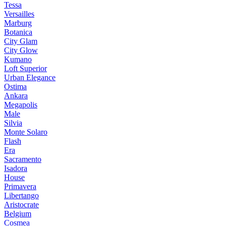
Tessa
Versailles
Marburg
Botanica
City Glam
City Glow
Kumano
Loft Superior
Urban Elegance
Ostima
Ankara
Megapolis
Male
Silvia
Monte Solaro
Flash
Era
Sacramento
Isadora
House
Primavera
Libertango
Aristocrate
Belgium
Cosmea