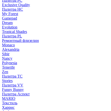
Палитра PC
Exclusive Quality
Палитра HС
My Forest
Gamepad
Dream
Evolution
Tropical Shades
Палитра PL
Ремонтный флизелин
Monaco
Alexandria
Sibir
Nancy
Polynesia
Tenerife
Zen
Палитра TC
Stories
Палитра VV
Funny Bunny
Палитра Аспект
MARIO
Текстиль
Харрис