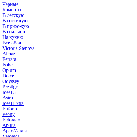
Черные
Комнаты
В детскую
В гостиную
В прихожую
В спальню
На кухню
Все обои
Victoria Stenova
Almaz
Ferrara
Isabel
Opium
Dolce
Odyssey
Prestige
Ideal 3
Astra
Ideal Extra
Euforia
Peony
Eldorado
Apulia
Apart/Апарт
Veronica