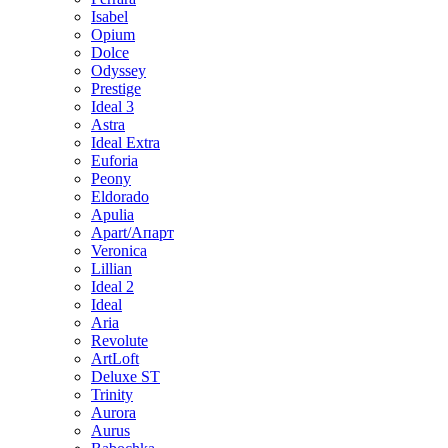
Isabel
Opium
Dolce
Odyssey
Prestige
Ideal 3
Astra
Ideal Extra
Euforia
Peony
Eldorado
Apulia
Apart/Апарт
Veronica
Lillian
Ideal 2
Ideal
Aria
Revolute
ArtLoft
Deluxe ST
Trinity
Aurora
Aurus