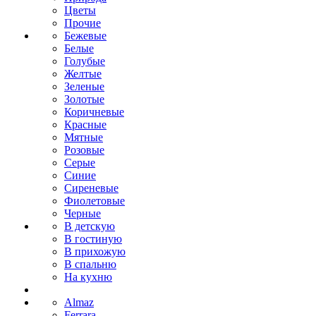
Цветы
Прочие
Бежевые
Белые
Голубые
Желтые
Зеленые
Золотые
Коричневые
Красные
Мятные
Розовые
Серые
Синие
Сиреневые
Фиолетовые
Черные
В детскую
В гостиную
В прихожую
В спальню
На кухню
Almaz
Ferrara