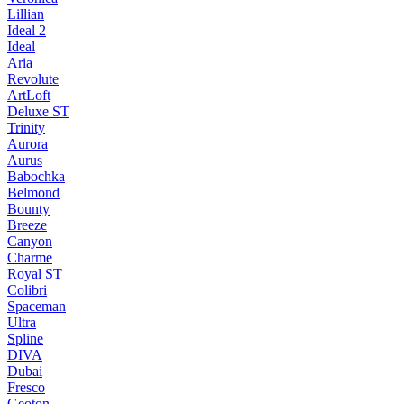
Lillian
Ideal 2
Ideal
Aria
Revolute
ArtLoft
Deluxe ST
Trinity
Aurora
Aurus
Babochka
Belmond
Bounty
Breeze
Canуon
Charme
Royal ST
Colibri
Spaceman
Ultra
Spline
DIVA
Dubai
Fresco
Geoton