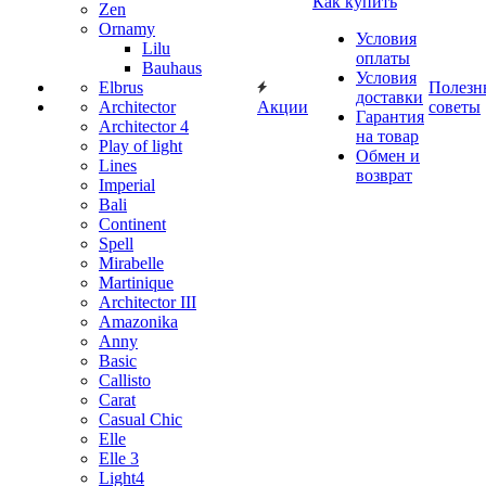
Как купить
Zen
Ornamy
Условия
Lilu
оплаты
Bauhaus
Условия
Elbrus
Полезн
доставки
Architector
Акции
советы
Гарантия
Architector 4
на товар
Play of light
Обмен и
Lines
возврат
Imperial
Bali
Continent
Spell
Mirabelle
Martinique
Architector III
Amazonika
Anny
Basic
Callisto
Carat
Casual Chic
Elle
Elle 3
Light4