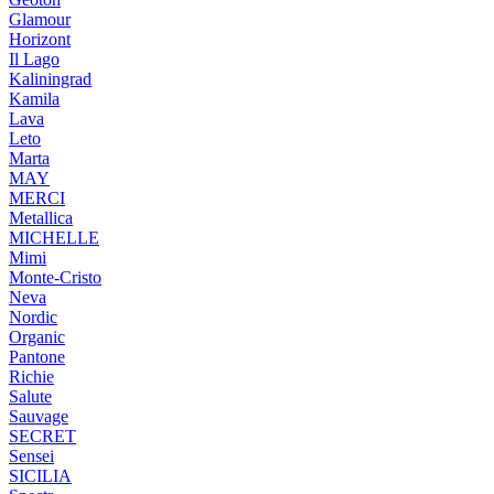
Glamour
Horizont
Il Lago
Kaliningrad
Kamila
Lava
Leto
Marta
MAY
MERCI
Metallica
MICHELLE
Mimi
Monte-Cristo
Neva
Nordic
Organic
Pantone
Richie
Salute
Sauvage
SECRET
Sensei
SICILIA