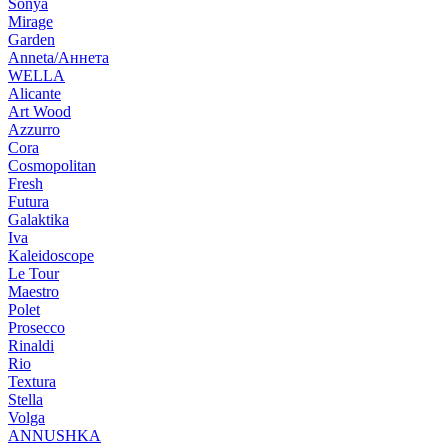
Sonya
Mirage
Garden
Anneta/Аннета
WELLA
Alicante
Art Wood
Azzurro
Cora
Cosmopolitan
Fresh
Futura
Galaktika
Iva
Kaleidoscope
Le Tour
Maestro
Polet
Prosecco
Rinaldi
Rio
Textura
Stella
Volga
ANNUSHKA