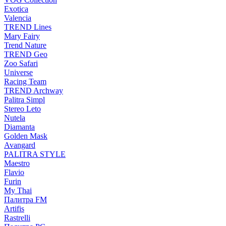
Exotica
Valencia
TREND Lines
Mary Fairy
Trend Nature
TREND Geo
Zoo Safari
Universe
Racing Team
TREND Archway
Palitra Simpl
Stereo Leto
Nutela
Diamanta
Golden Mask
Avangard
PALITRA STYLE
Maestro
Flavio
Furin
My Thai
Палитра FM
Artifis
Rastrelli