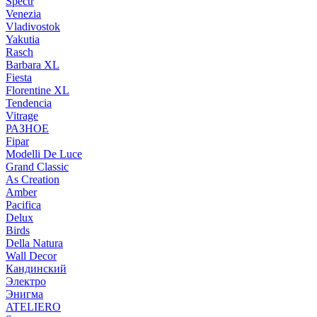
Spectr
Venezia
Vladivostok
Yakutia
Rasch
Barbara XL
Fiesta
Florentine XL
Tendencia
Vitrage
РАЗНОЕ
Fipar
Modelli De Luce
Grand Classic
As Creation
Amber
Pacifica
Delux
Birds
Della Natura
Wall Decor
Кандинский
Электро
Энигма
ATELIERO