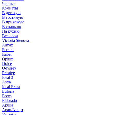
Черные
Комнаты
В детскую
В гостиную
В прихожую
В спальню
На кухню
Все обои
Victoria Stenova
Almaz
Ferrara
Isabel
Opium
Dolce
Odyssey
Prestige
Ideal 3
Astra
Ideal Extra
Euforia
Peony
Eldorado
Apulia
Apart/Апарт
Veronica