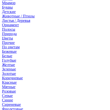
Мрамор
Буквы
Детские
Животные / Птицы
Листья / Деревья
Орнамент
Полосы
Природа
Цветы
Прочие
По цветам
Бежевые
Белые
Голубые
Желтые
Зеленые
Золотые
Коричневые
Красные
Мятные
Розовые
Серые
Синие
Сиреневые
Фиолетовые