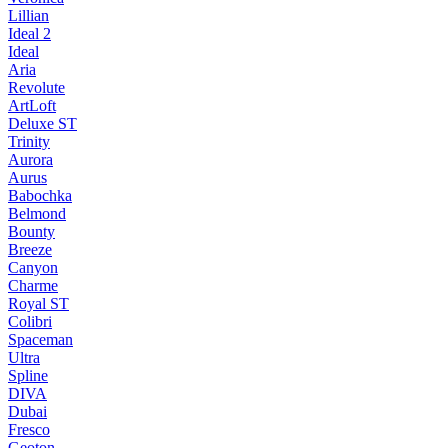
Lillian
Ideal 2
Ideal
Aria
Revolute
ArtLoft
Deluxe ST
Trinity
Aurora
Aurus
Babochka
Belmond
Bounty
Breeze
Canуon
Charme
Royal ST
Colibri
Spaceman
Ultra
Spline
DIVA
Dubai
Fresco
Geoton