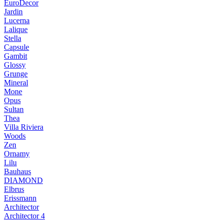
EuroDecor
Jardin
Lucerna
Lalique
Stella
Capsule
Gambit
Glossy
Grunge
Mineral
Mone
Opus
Sultan
Thea
Villa Riviera
Woods
Zen
Ornamy
Lilu
Bauhaus
DIAMOND
Elbrus
Erissmann
Architector
Architector 4