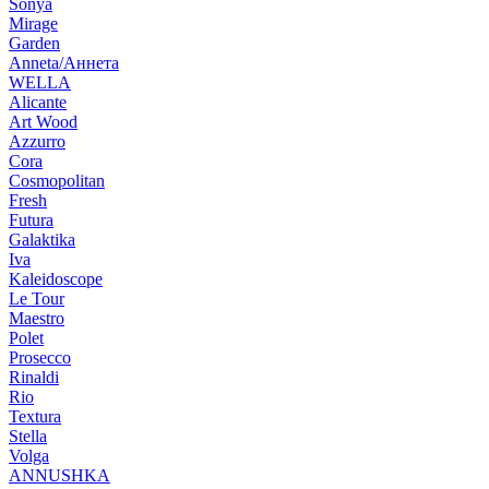
Sonya
Mirage
Garden
Anneta/Аннета
WELLA
Alicante
Art Wood
Azzurro
Cora
Cosmopolitan
Fresh
Futura
Galaktika
Iva
Kaleidoscope
Le Tour
Maestro
Polet
Prosecco
Rinaldi
Rio
Textura
Stella
Volga
ANNUSHKA