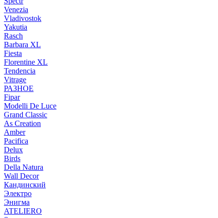
Spectr
Venezia
Vladivostok
Yakutia
Rasch
Barbara XL
Fiesta
Florentine XL
Tendencia
Vitrage
РАЗНОЕ
Fipar
Modelli De Luce
Grand Classic
As Creation
Amber
Pacifica
Delux
Birds
Della Natura
Wall Decor
Кандинский
Электро
Энигма
ATELIERO