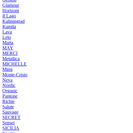
Glamour
Horizont
Il Lago
Kaliningrad
Kamila
Lava
Leto
Marta
MAY
MERCI
Metallica
MICHELLE
Mimi
Monte-Cristo
Neva
Nordic
Organic
Pantone
Richie
Salute
Sauvage
SECRET
Sensei
SICILIA