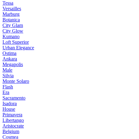
Tessa
Versailles
Marburg
Botanica
City Glam
City Glow
Kumano
Loft Superior
Urban Elegance
Ostima
Ankara
Megapolis
Male
Silvia
Monte Solaro
Flash
Era
Sacramento
Isadora
House
Primavera
Libertango
Aristocrate
Belgium
Cosmea