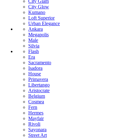
City Glam
City Glow
Kumano
Loft Superior
Urban Elegance
Ankara
Megapolis
Male
Silvia
Flash
Era
Sacramento
Isadora
House
Primavera
Libertango
Aristocrate
Belgium
Cosmea
Fern
Hermes
Mayfair
Rivoli
Sayonara
Street Art