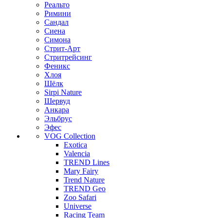
Реальто
Римини
Сандал
Сиена
Симона
Стрит-Арт
Стритрейсинг
Феникс
Хлоя
Шёлк
Sirpi Nature
Шервуд
Анкара
Эльбрус
Эфес
VOG Collection
Exotica
Valencia
TREND Lines
Mary Fairy
Trend Nature
TREND Geo
Zoo Safari
Universe
Racing Team