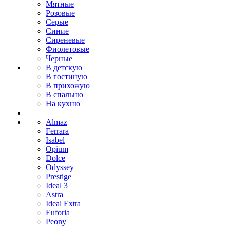
Мятные
Розовые
Серые
Синие
Сиреневые
Фиолетовые
Черные
В детскую
В гостиную
В прихожую
В спальню
На кухню
Almaz
Ferrara
Isabel
Opium
Dolce
Odyssey
Prestige
Ideal 3
Astra
Ideal Extra
Euforia
Peony