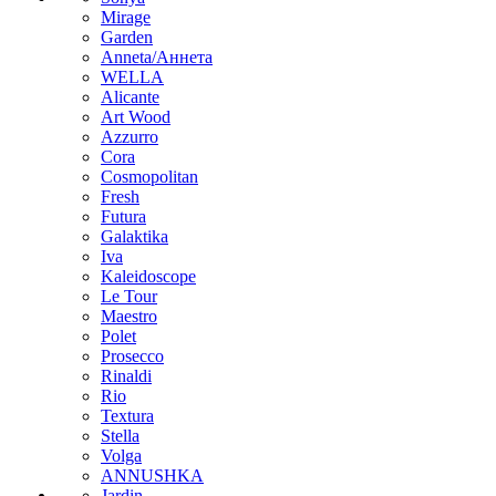
Mirage
Garden
Anneta/Аннета
WELLA
Alicante
Art Wood
Azzurro
Cora
Cosmopolitan
Fresh
Futura
Galaktika
Iva
Kaleidoscope
Le Tour
Maestro
Polet
Prosecco
Rinaldi
Rio
Textura
Stella
Volga
ANNUSHKA
Jardin