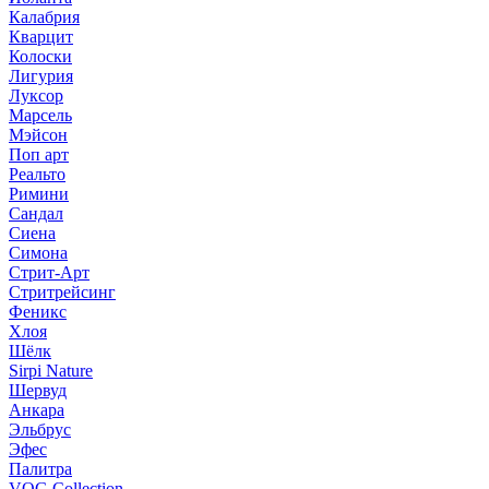
Калабрия
Кварцит
Колоски
Лигурия
Луксор
Марсель
Мэйсон
Поп арт
Реальто
Римини
Сандал
Сиена
Симона
Стрит-Арт
Стритрейсинг
Феникс
Хлоя
Шёлк
Sirpi Nature
Шервуд
Анкара
Эльбрус
Эфес
Палитра
VOG Collection