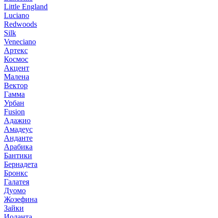
Little England
Luciano
Redwoods
Silk
Veneciano
Артекс
Космос
Акцент
Малена
Вектор
Гамма
Урбан
Fusion
Адажио
Амадеус
Анданте
Арабика
Бантики
Бернадета
Бронкс
Галатея
Дуомо
Жозефина
Зайки
Иоланта