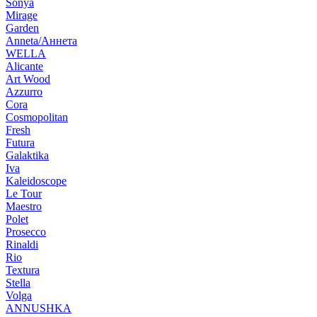
Sonya
Mirage
Garden
Anneta/Аннета
WELLA
Alicante
Art Wood
Azzurro
Cora
Cosmopolitan
Fresh
Futura
Galaktika
Iva
Kaleidoscope
Le Tour
Maestro
Polet
Prosecco
Rinaldi
Rio
Textura
Stella
Volga
ANNUSHKA