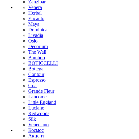
Zanzibar
Venera
Herbal
Encanto
Maya
Dominica
Livadia
Oslo
Decorium
The Wall
Bamboo
BOTICCELLI
Bottega
Contour
Espresso
Goa
Grande Fleur
Lancome
Little England
Luciano
Redwoods
Silk
Veneciano
Космос
Акцент