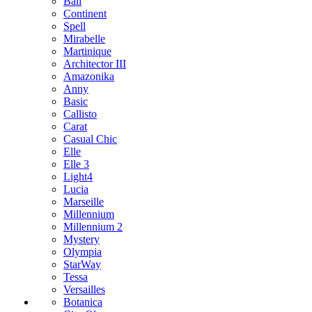
Bali
Continent
Spell
Mirabelle
Martinique
Architector III
Amazonika
Anny
Basic
Callisto
Carat
Casual Chic
Elle
Elle 3
Light4
Lucia
Marseille
Millennium
Millennium 2
Mystery
Olympia
StarWay
Tessa
Versailles
Botanica