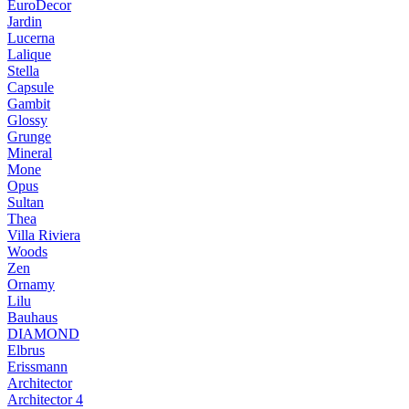
EuroDecor
Jardin
Lucerna
Lalique
Stella
Capsule
Gambit
Glossy
Grunge
Mineral
Mone
Opus
Sultan
Thea
Villa Riviera
Woods
Zen
Ornamy
Lilu
Bauhaus
DIAMOND
Elbrus
Erissmann
Architector
Architector 4