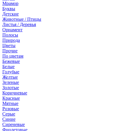
Мрамор
Буквы
Детские
Животные / Птицы
Листья / Деревья
Орнамент
Полосы
Природа
Цветы
Прочие
По цветам
Бежевые
Белые
Голубые
Желтые
Зеленые
Золотые
Коричневые
Красные
Мятные
Розовые
Серые
Синие
Сиреневые
Фиолетовые