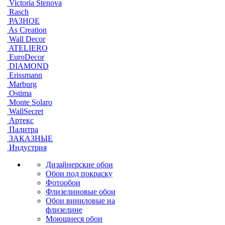
Victoria Stenova
Rasch
РАЗНОЕ
As Creation
Wall Decor
ATELIERO
EuroDecor
DIAMOND
Erissmann
Marburg
Ostima
Monte Solaro
WallSecret
Артекс
Палитра
ЗАКАЗНЫЕ
Индустрия
Дизайнерские обои
Обои под покраску
Фотообои
Флизелиновые обои
Обои виниловые на
флизелине
Моющиеся обои