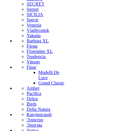
SECRET
Sensei
SICILIA
Spectr
Venezia
Vladivostok
Yakutia
Barbara XL
Fiesta
Florentine XL
Tendencia
Vitrage
Fipar
Modelli De
Luce
Grand Classic
Amber
Pacifica
Delux
Birds
Della Natura
Кандинский
Электро
Энигма
Sonya