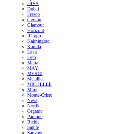
DIVA
Dubai
Fresco
Geoton
Glamour
Horizont
Il Lago
Kaliningrad
Kamila
Lava
Leto
Marta
MAY
MERCI
Metallica
MICHELLE
Mimi
Monte-Cristo
Neva
Nordic
Organic
Pantone
Richie
Salute
Sauvage