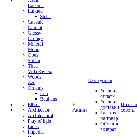
Lucerna
Lalique
Stella
Capsule
Gambit
Glossy
Grunge
Mineral
Mone
Opus
Sultan
Thea
Villa Riviera
Woods
Как купить
Zen
Ornamy
Условия
Lilu
оплаты
Bauhaus
Условия
Elbrus
Полезн
доставки
Architector
Акции
советы
Гарантия
Architector 4
на товар
Play of light
Обмен и
Lines
возврат
Imperial