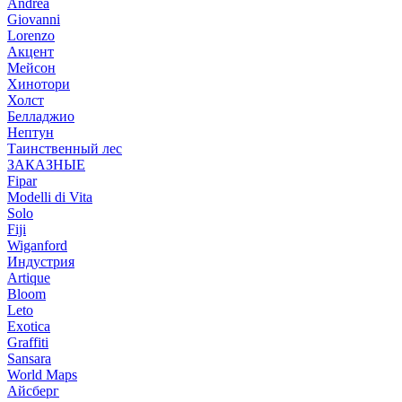
Andrea
Giovanni
Lorenzo
Акцент
Мейсон
Хинотори
Холст
Белладжио
Нептун
Таинственный лес
ЗАКАЗНЫЕ
Fipar
Modelli di Vita
Solo
Fiji
Wiganford
Индустрия
Artique
Bloom
Leto
Exotica
Graffiti
Sansara
World Maps
Айсберг