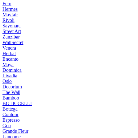
Fern
Hermes
Mayfair
Rivoli
Sayonara
Street Art
Zanzibar
WallSecret
Venera
Herbal
Encanto
Maya
Dominica
Livadia
Oslo
Decorium
The Wall
Bamboo
BOTICCELLI
Bottega
Contour
Espresso
Goa
Grande Fleur
Lancome