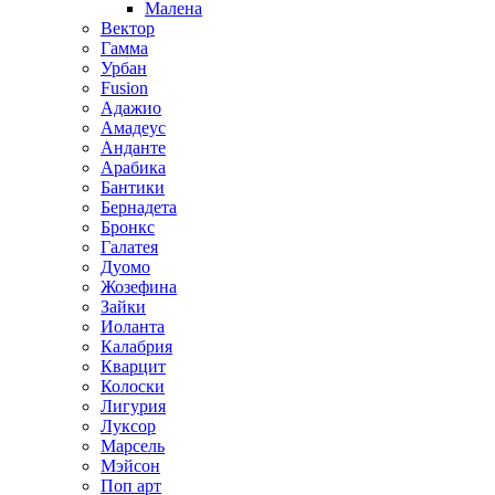
Малена
Вектор
Гамма
Урбан
Fusion
Адажио
Амадеус
Анданте
Арабика
Бантики
Бернадета
Бронкс
Галатея
Дуомо
Жозефина
Зайки
Иоланта
Калабрия
Кварцит
Колоски
Лигурия
Луксор
Марсель
Мэйсон
Поп арт