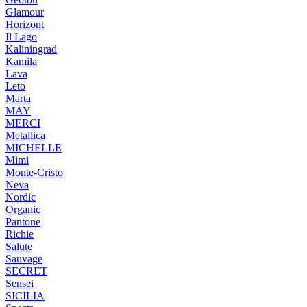
Glamour
Horizont
Il Lago
Kaliningrad
Kamila
Lava
Leto
Marta
MAY
MERCI
Metallica
MICHELLE
Mimi
Monte-Cristo
Neva
Nordic
Organic
Pantone
Richie
Salute
Sauvage
SECRET
Sensei
SICILIA