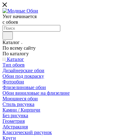
Уют начинается
c обоев
Каталог
По всему сайту
По каталогу
Каталог
Тип обоев
Дизайнерские обои
Обои под покраску
Фотообои
Флизелиновые обои
Обои виниловые на флизелине
Моющиеся обои
Стиль рисунка
Камни / Кирпичи
Без рисунка
Геометрия
Абстракция
Классический рисунок
Круги