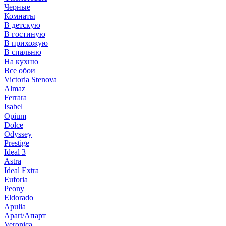
Черные
Комнаты
В детскую
В гостиную
В прихожую
В спальню
На кухню
Все обои
Victoria Stenova
Almaz
Ferrara
Isabel
Opium
Dolce
Odyssey
Prestige
Ideal 3
Astra
Ideal Extra
Euforia
Peony
Eldorado
Apulia
Apart/Апарт
Veronica