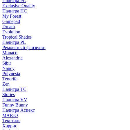
Палитра PC
Exclusive Quality
Палитра HС
My Forest
Gamepad
Dream
Evolution
Tropical Shades
Палитра PL
Ремонтный флизелин
Monaco
Alexandria
Sibir
Nancy
Polynesia
Tenerife
Zen
Палитра TC
Stories
Палитра VV
Funny Bunny
Палитра Аспект
MARIO
Текстиль
Харрис