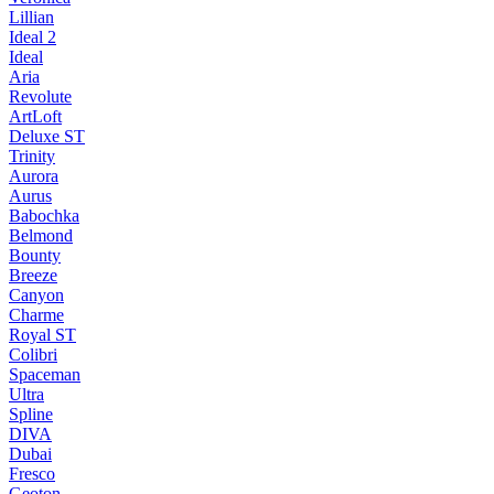
Lillian
Ideal 2
Ideal
Aria
Revolute
ArtLoft
Deluxe ST
Trinity
Aurora
Aurus
Babochka
Belmond
Bounty
Breeze
Canуon
Charme
Royal ST
Colibri
Spaceman
Ultra
Spline
DIVA
Dubai
Fresco
Geoton