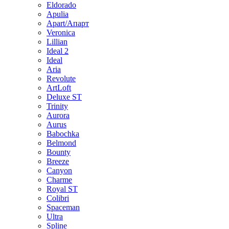
Eldorado
Apulia
Apart/Апарт
Veronica
Lillian
Ideal 2
Ideal
Aria
Revolute
ArtLoft
Deluxe ST
Trinity
Aurora
Aurus
Babochka
Belmond
Bounty
Breeze
Canуon
Charme
Royal ST
Colibri
Spaceman
Ultra
Spline