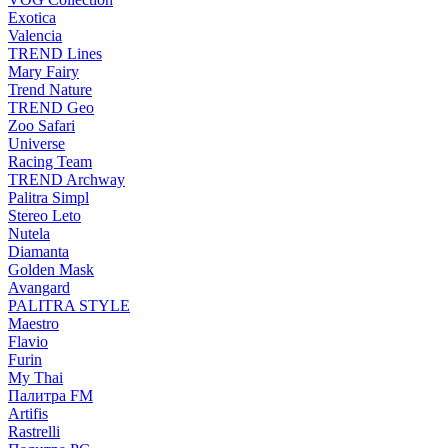
Exotica
Valencia
TREND Lines
Mary Fairy
Trend Nature
TREND Geo
Zoo Safari
Universe
Racing Team
TREND Archway
Palitra Simpl
Stereo Leto
Nutela
Diamanta
Golden Mask
Avangard
PALITRA STYLE
Maestro
Flavio
Furin
My Thai
Палитра FM
Artifis
Rastrelli