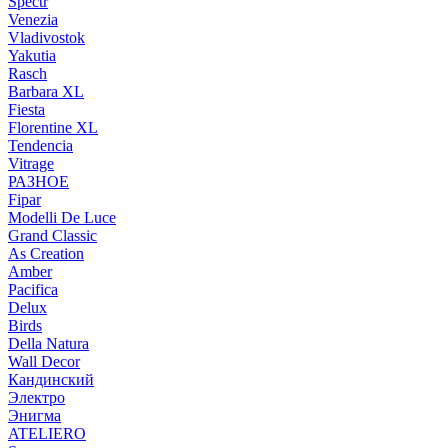
Spectr
Venezia
Vladivostok
Yakutia
Rasch
Barbara XL
Fiesta
Florentine XL
Tendencia
Vitrage
РАЗНОЕ
Fipar
Modelli De Luce
Grand Classic
As Creation
Amber
Pacifica
Delux
Birds
Della Natura
Wall Decor
Кандинский
Электро
Энигма
ATELIERO