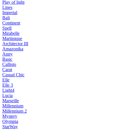
Play of light
Lines
Imperial
Bali
Continent
Spell
Mirabelle
Martinique
Architector III
Amazonika
Anny
Basic
Callisto
Carat
Casual Chic
Elle
Elle 3
Light4
Lucia
Marseille
Millennium
Millennium 2
Mystery
Olympia
StarWay