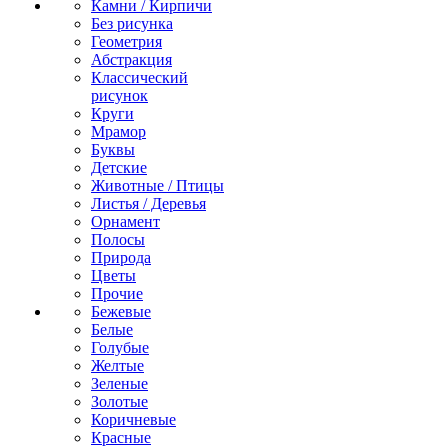
Камни / Кирпичи
Без рисунка
Геометрия
Абстракция
Классический
рисунок
Круги
Мрамор
Буквы
Детские
Животные / Птицы
Листья / Деревья
Орнамент
Полосы
Природа
Цветы
Прочие
Бежевые
Белые
Голубые
Желтые
Зеленые
Золотые
Коричневые
Красные