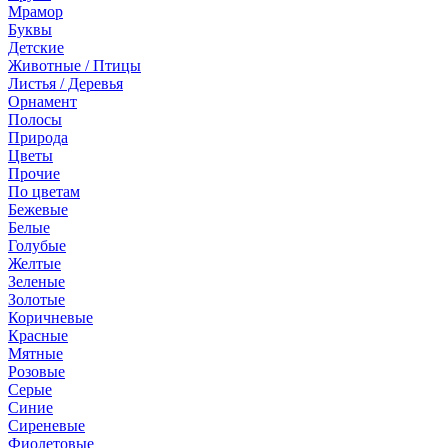
Мрамор
Буквы
Детские
Животные / Птицы
Листья / Деревья
Орнамент
Полосы
Природа
Цветы
Прочие
По цветам
Бежевые
Белые
Голубые
Желтые
Зеленые
Золотые
Коричневые
Красные
Мятные
Розовые
Серые
Синие
Сиреневые
Фиолетовые