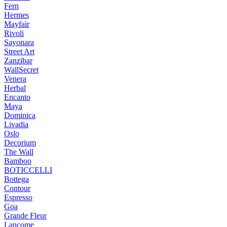
Fern
Hermes
Mayfair
Rivoli
Sayonara
Street Art
Zanzibar
WallSecret
Venera
Herbal
Encanto
Maya
Dominica
Livadia
Oslo
Decorium
The Wall
Bamboo
BOTICCELLI
Bottega
Contour
Espresso
Goa
Grande Fleur
Lancome