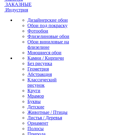
ЗАКАЗНЫЕ
Индустрия
Дизайнерские обои
Обои под покраску
Фотообои
Флизелиновые обои
Обои виниловые на
флизелине
Моющиеся обои
Камни / Кирпичи
Без рисунка
Геометрия
Абстракция
Классический
рисунок
Круги
Мрамор
Буквы
Детские
Животные / Птицы
Листья / Деревья
Орнамент
Полосы
Природа