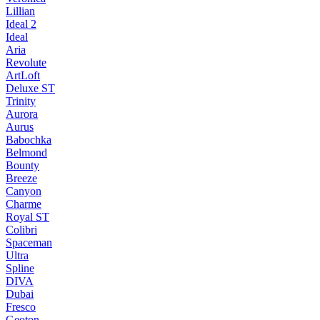
Lillian
Ideal 2
Ideal
Aria
Revolute
ArtLoft
Deluxe ST
Trinity
Aurora
Aurus
Babochka
Belmond
Bounty
Breeze
Canуon
Charme
Royal ST
Colibri
Spaceman
Ultra
Spline
DIVA
Dubai
Fresco
Geoton