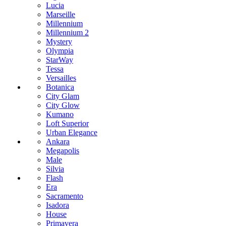
Lucia
Marseille
Millennium
Millennium 2
Mystery
Olympia
StarWay
Tessa
Versailles
Botanica
City Glam
City Glow
Kumano
Loft Superior
Urban Elegance
Ankara
Megapolis
Male
Silvia
Flash
Era
Sacramento
Isadora
House
Primavera