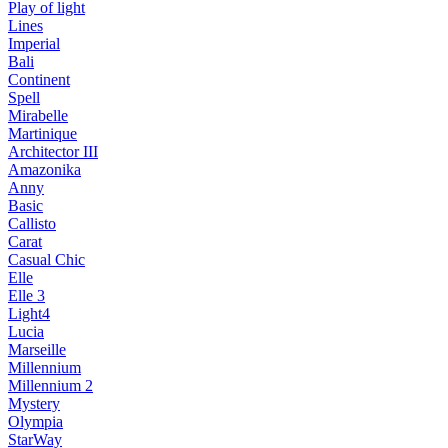
Play of light
Lines
Imperial
Bali
Continent
Spell
Mirabelle
Martinique
Architector III
Amazonika
Anny
Basic
Callisto
Carat
Casual Chic
Elle
Elle 3
Light4
Lucia
Marseille
Millennium
Millennium 2
Mystery
Olympia
StarWay