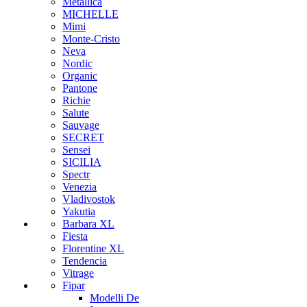
Metallica
MICHELLE
Mimi
Monte-Cristo
Neva
Nordic
Organic
Pantone
Richie
Salute
Sauvage
SECRET
Sensei
SICILIA
Spectr
Venezia
Vladivostok
Yakutia
Barbara XL
Fiesta
Florentine XL
Tendencia
Vitrage
Fipar
Modelli De