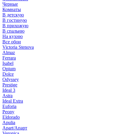
Черные
Комнаты
В детскую
В гостиную
В прихожую
В спальню
На кухню
Все обои
Victoria Stenova
Almaz
Ferrara
Isabel
Opium
Dolce
Odyssey
Prestige
Ideal 3
Astra
Ideal Extra
Euforia
Peony
Eldorado
Apulia
Apart/Апарт
Veronica