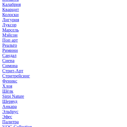
Калабрия
Кварцит
Колоски
Лигурия
Луксор
Марсель
Мэйсон
Поп арт
Реальто
Римини
Сандал
Сиена
Симона
Стрит-Арт
Стритрейсинг
Феникс
Хлоя
Шёлк
Sirpi Nature
Шервуд
Анкара
Эльбрус
Эфес
Палитра
VOG Collection