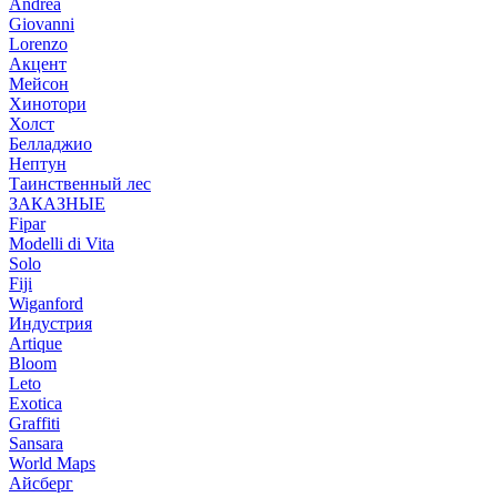
Andrea
Giovanni
Lorenzo
Акцент
Мейсон
Хинотори
Холст
Белладжио
Нептун
Таинственный лес
ЗАКАЗНЫЕ
Fipar
Modelli di Vita
Solo
Fiji
Wiganford
Индустрия
Artique
Bloom
Leto
Exotica
Graffiti
Sansara
World Maps
Айсберг