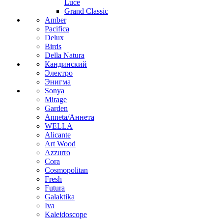
Luce
Grand Classic
Amber
Pacifica
Delux
Birds
Della Natura
Кандинский
Электро
Энигма
Sonya
Mirage
Garden
Anneta/Аннета
WELLA
Alicante
Art Wood
Azzurro
Cora
Cosmopolitan
Fresh
Futura
Galaktika
Iva
Kaleidoscope