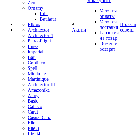
Как купить
Zen
Ornamy
Условия
Lilu
оплаты
Bauhaus
Условия
Elbrus
Полезн
доставки
Architector
Акции
советы
Гарантия
Architector 4
на товар
Play of light
Обмен и
Lines
возврат
Imperial
Bali
Continent
Spell
Mirabelle
Martinique
Architector III
Amazonika
Anny
Basic
Callisto
Carat
Casual Chic
Elle
Elle 3
Light4