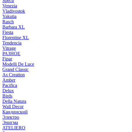
Spectr
Venezia
Vladivostok
Yakutia
Rasch
Barbara XL
Fiesta
Florentine XL
Tendencia
Vitrage
РАЗНОЕ
Fipar
Modelli De Luce
Grand Classic
As Creation
Amber
Pacifica
Delux
Birds
Della Natura
Wall Decor
Кандинский
Электро
Энигма
ATELIERO