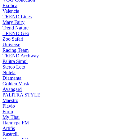
Exotica
Valencia
TREND Lines
Mary Fairy
Trend Nature
TREND Geo
Zoo Safari
Universe
Racing Team
TREND Archway
Palitra Simpl
Stereo Leto
Nutela
Diamanta
Golden Mask
Avangard
PALITRA STYLE
Maestro
Flavio
Furin
My Thai
Палитра FM
Artifis
Rastrelli