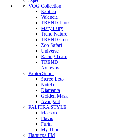
Эфес
VOG Collection
Exotica
Valencia
TREND Lines
Mary Fairy
Trend Nature
TREND Geo
Zoo Safari
Universe
Racing Team
TREND
Archway
Palitra Simpl
Stereo Leto
Nutela
Diamanta
Golden Mask
Avangard
PALITRA STYLE
Maestro
Flavio
Furin
My Thai
Палитра FM