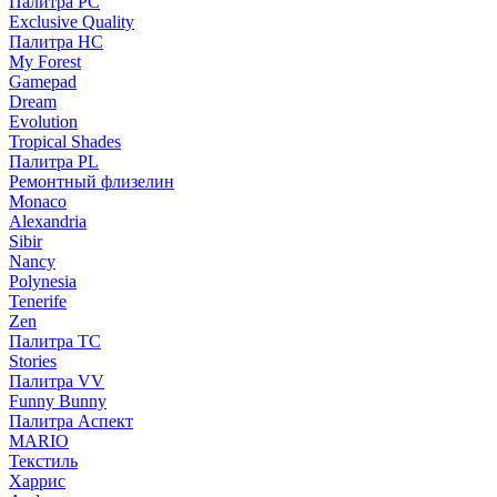
Палитра PC
Exclusive Quality
Палитра HС
My Forest
Gamepad
Dream
Evolution
Tropical Shades
Палитра PL
Ремонтный флизелин
Monaco
Alexandria
Sibir
Nancy
Polynesia
Tenerife
Zen
Палитра TC
Stories
Палитра VV
Funny Bunny
Палитра Аспект
MARIO
Текстиль
Харрис