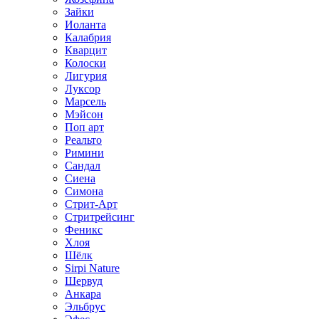
Зайки
Иоланта
Калабрия
Кварцит
Колоски
Лигурия
Луксор
Марсель
Мэйсон
Поп арт
Реальто
Римини
Сандал
Сиена
Симона
Стрит-Арт
Стритрейсинг
Феникс
Хлоя
Шёлк
Sirpi Nature
Шервуд
Анкара
Эльбрус