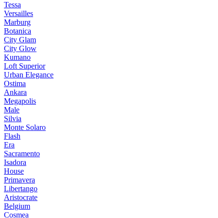
Tessa
Versailles
Marburg
Botanica
City Glam
City Glow
Kumano
Loft Superior
Urban Elegance
Ostima
Ankara
Megapolis
Male
Silvia
Monte Solaro
Flash
Era
Sacramento
Isadora
House
Primavera
Libertango
Aristocrate
Belgium
Cosmea