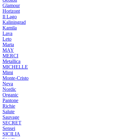
Glamour
Horizont
Il Lago
Kaliningrad
Kamila
Lava
Leto
Marta
MAY
MERCI
Metallica
MICHELLE
Mimi
Monte-Cristo
Neva
Nordic
Organic
Pantone
Richie
Salute
Sauvage
SECRET
Sensei
SICILIA