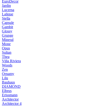
EuroDecor
Jardin
Lucerna
Lalique
Stella
Capsule
Gambit
Glossy
Grunge
Mineral
Mone
Opus
Sultan
Thea
Villa Riviera
Woods
Zen
Ornamy
Lilu
Bauhaus
DIAMOND
Elbrus
Erissmann
Architector
Architector 4