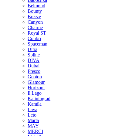
Babochka
Belmond
Bounty
Breeze
Canуon
Charme
Royal ST
Colibri
Spaceman
Ultra
Spline
DIVA
Dubai
Fresco
Geoton
Glamour
Horizont
Il Lago
Kaliningrad
Kamila
Lava
Leto
Marta
MAY
MERCI