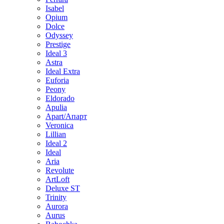
Isabel
Opium
Dolce
Odyssey
Prestige
Ideal 3
Astra
Ideal Extra
Euforia
Peony
Eldorado
Apulia
Apart/Апарт
Veronica
Lillian
Ideal 2
Ideal
Aria
Revolute
ArtLoft
Deluxe ST
Trinity
Aurora
Aurus