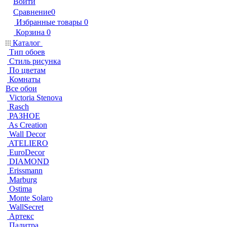
Войти
Сравнение
0
Избранные товары
0
Корзина
0
Каталог
Тип обоев
Стиль рисунка
По цветам
Комнаты
Все обои
Victoria Stenova
Rasch
РАЗНОЕ
As Creation
Wall Decor
ATELIERO
EuroDecor
DIAMOND
Erissmann
Marburg
Ostima
Monte Solaro
WallSecret
Артекс
Палитра