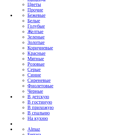
Цветы
Прочие
Бежевые
Белые
Голубые
Желтые
Зеленые
Золотые
Коричневые
Красные
Мятные
Розовые
Серые
Синие
Сиреневые
Фиолетовые
Черные
В детскую
В гостиную
В прихожую
В спальню
На кухню
Almaz
Ferrara