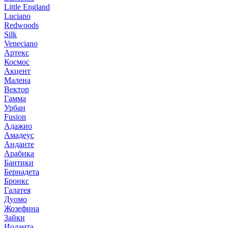
Little England
Luciano
Redwoods
Silk
Veneciano
Артекс
Космос
Акцент
Малена
Вектор
Гамма
Урбан
Fusion
Адажио
Амадеус
Анданте
Арабика
Бантики
Бернадета
Бронкс
Галатея
Дуомо
Жозефина
Зайки
Иоланта