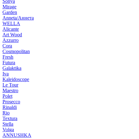
Sonya
Mirage
Garden
Anneta/Аннета
WELLA
Alicante
Art Wood
Azzurro
Cora
Cosmopolitan
Fresh
Futura
Galaktika
Iva
Kaleidoscope
Le Tour
Maestro
Polet
Prosecco
Rinaldi
Rio
Textura
Stella
Volga
ANNUSHKA