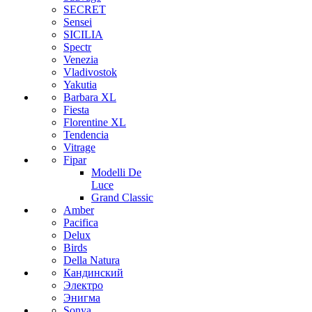
SECRET
Sensei
SICILIA
Spectr
Venezia
Vladivostok
Yakutia
Barbara XL
Fiesta
Florentine XL
Tendencia
Vitrage
Fipar
Modelli De
Luce
Grand Classic
Amber
Pacifica
Delux
Birds
Della Natura
Кандинский
Электро
Энигма
Sonya