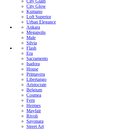
City Glam
City Glow
Kumano
Loft Superior
Urban Elegance
Ankara
Megapolis
Male
Silvia
Flash
Era
Sacramento
Isadora
House
Primavera
Libertango
Aristocrate
Belgium
Cosmea
Fern
Hermes
Mayfair
Rivoli
Sayonara
Street Art