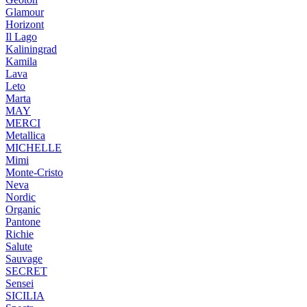
Glamour
Horizont
Il Lago
Kaliningrad
Kamila
Lava
Leto
Marta
MAY
MERCI
Metallica
MICHELLE
Mimi
Monte-Cristo
Neva
Nordic
Organic
Pantone
Richie
Salute
Sauvage
SECRET
Sensei
SICILIA