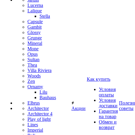
Lucerna
Lalique
Stella
Capsule
Gambit
Glossy
Grunge
Mineral
Mone
Opus
Sultan
Thea
Villa Riviera
Woods
Как купить
Zen
Ornamy
Условия
Lilu
оплаты
Bauhaus
Условия
Elbrus
Полезн
доставки
Architector
Акции
советы
Гарантия
Architector 4
на товар
Play of light
Обмен и
Lines
возврат
Imperial