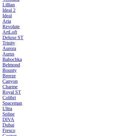
Lillian
Ideal 2
Ideal
Aria
Revolute
ArtLoft
Deluxe ST
Trinity
Aurora
Aurus
Babochka
Belmond
Bounty
Breeze
Canуon
Charme
Royal ST
Colibri
Spaceman
Ultra
Spline
DIVA
Dubai
Fresco
Geoton