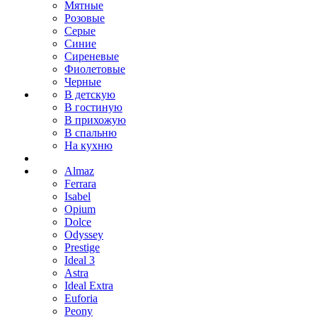
Мятные
Розовые
Серые
Синие
Сиреневые
Фиолетовые
Черные
В детскую
В гостиную
В прихожую
В спальню
На кухню
Almaz
Ferrara
Isabel
Opium
Dolce
Odyssey
Prestige
Ideal 3
Astra
Ideal Extra
Euforia
Peony