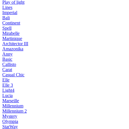
Play of light
Lines
Imperial
Bali
Continent
Spell
Mirabelle
Martinique
Architector III
Amazonika
Anny
Basic
Callisto
Carat
Casual Chic
Elle
Elle 3
Light4
Lucia
Marseille
Millennium
Millennium 2
Mystery
Olympia
StarWay