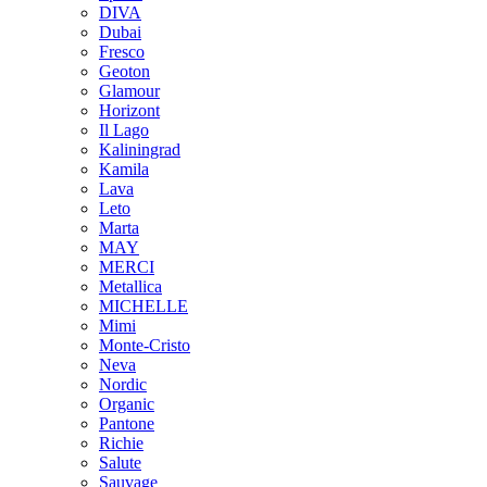
DIVA
Dubai
Fresco
Geoton
Glamour
Horizont
Il Lago
Kaliningrad
Kamila
Lava
Leto
Marta
MAY
MERCI
Metallica
MICHELLE
Mimi
Monte-Cristo
Neva
Nordic
Organic
Pantone
Richie
Salute
Sauvage