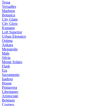
Tessa
Versailles
Marburg
Botanica
City Glam
City Glow
Kumano
Loft Superior
Urban Elegance
Ostima
Ankara
Megapolis
Male
Silvia
Monte Solaro
Flash
Era
Sacramento
Isadora
House
Primavera
Libertango
Aristocrate
Belgium
Cosmea