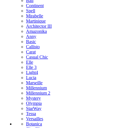
Bali
Continent
Spell
Mirabelle
Martinique
Architector III
Amazonika
Anny
Basic
Callisto
Carat
Casual Chic
Elle
Elle 3
Light4
Lucia
Marseille
Millennium
Millennium 2
Mystery
Olympia
StarWay
Tessa
Versailles
Botanica