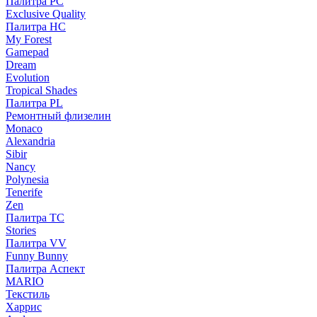
Палитра PC
Exclusive Quality
Палитра HС
My Forest
Gamepad
Dream
Evolution
Tropical Shades
Палитра PL
Ремонтный флизелин
Monaco
Alexandria
Sibir
Nancy
Polynesia
Tenerife
Zen
Палитра TC
Stories
Палитра VV
Funny Bunny
Палитра Аспект
MARIO
Текстиль
Харрис