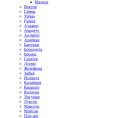
Малена
Вектор
Гамма
Урбан
Fusion
Адажио
Амадеус
Анданте
Арабика
Бантики
Бернадета
Бронкс
Галатея
Дуомо
Жозефина
Зайки
Иоланта
Калабрия
Кварцит
Колоски
Лигурия
Луксор
Марсель
Мэйсон
Поп арт