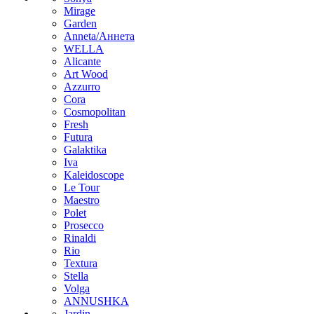
Mirage
Garden
Anneta/Аннета
WELLA
Alicante
Art Wood
Azzurro
Cora
Cosmopolitan
Fresh
Futura
Galaktika
Iva
Kaleidoscope
Le Tour
Maestro
Polet
Prosecco
Rinaldi
Rio
Textura
Stella
Volga
ANNUSHKA
Jardin