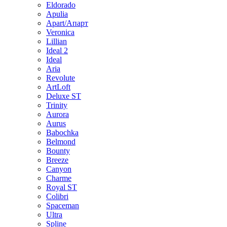
Eldorado
Apulia
Apart/Апарт
Veronica
Lillian
Ideal 2
Ideal
Aria
Revolute
ArtLoft
Deluxe ST
Trinity
Aurora
Aurus
Babochka
Belmond
Bounty
Breeze
Canуon
Charme
Royal ST
Colibri
Spaceman
Ultra
Spline