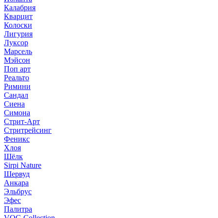
Калабрия
Кварцит
Колоски
Лигурия
Луксор
Марсель
Мэйсон
Поп арт
Реальто
Римини
Сандал
Сиена
Симона
Стрит-Арт
Стритрейсинг
Феникс
Хлоя
Шёлк
Sirpi Nature
Шервуд
Анкара
Эльбрус
Эфес
Палитра
VOG Collection