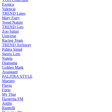
Exotica
Valencia
TREND Lines
Mary Fairy
Trend Nature
TREND Geo
Zoo Safari
Universe
Racing Team
TREND Archway
Palitra Simpl
Stereo Leto
Nutela
Diamanta
Golden Mask
Avangard
PALITRA STYLE
Maestro
Flavio
Furin
My Thai
Палитра FM
Artifis
Rastrelli