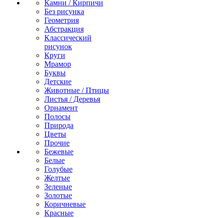
Камни / Кирпичи
Без рисунка
Геометрия
Абстракция
Классический
рисунок
Круги
Мрамор
Буквы
Детские
Животные / Птицы
Листья / Деревья
Орнамент
Полосы
Природа
Цветы
Прочие
Бежевые
Белые
Голубые
Желтые
Зеленые
Золотые
Коричневые
Красные