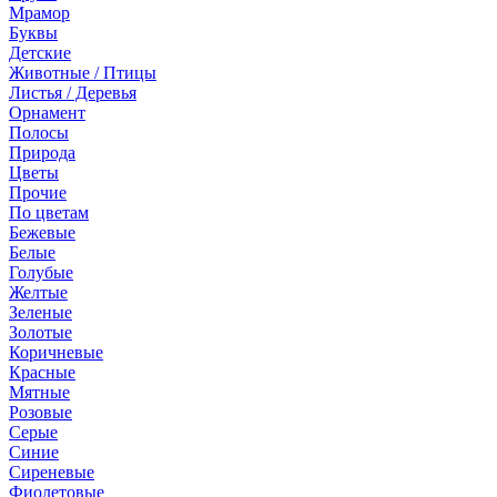
Мрамор
Буквы
Детские
Животные / Птицы
Листья / Деревья
Орнамент
Полосы
Природа
Цветы
Прочие
По цветам
Бежевые
Белые
Голубые
Желтые
Зеленые
Золотые
Коричневые
Красные
Мятные
Розовые
Серые
Синие
Сиреневые
Фиолетовые