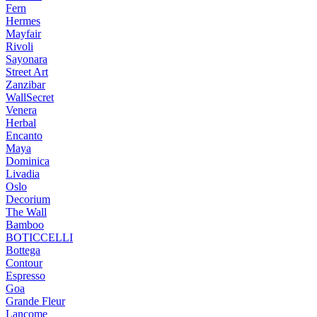
Fern
Hermes
Mayfair
Rivoli
Sayonara
Street Art
Zanzibar
WallSecret
Venera
Herbal
Encanto
Maya
Dominica
Livadia
Oslo
Decorium
The Wall
Bamboo
BOTICCELLI
Bottega
Contour
Espresso
Goa
Grande Fleur
Lancome