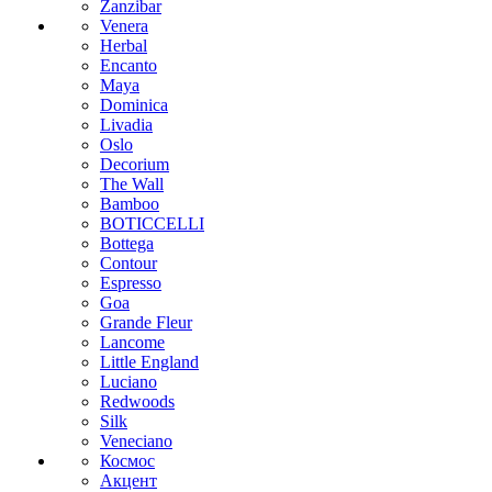
Zanzibar
Venera
Herbal
Encanto
Maya
Dominica
Livadia
Oslo
Decorium
The Wall
Bamboo
BOTICCELLI
Bottega
Contour
Espresso
Goa
Grande Fleur
Lancome
Little England
Luciano
Redwoods
Silk
Veneciano
Космос
Акцент