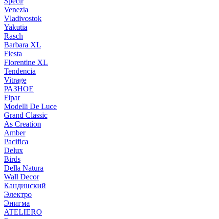
Spectr
Venezia
Vladivostok
Yakutia
Rasch
Barbara XL
Fiesta
Florentine XL
Tendencia
Vitrage
РАЗНОЕ
Fipar
Modelli De Luce
Grand Classic
As Creation
Amber
Pacifica
Delux
Birds
Della Natura
Wall Decor
Кандинский
Электро
Энигма
ATELIERO