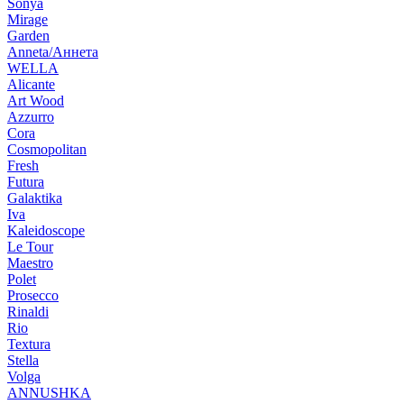
Sonya
Mirage
Garden
Anneta/Аннета
WELLA
Alicante
Art Wood
Azzurro
Cora
Cosmopolitan
Fresh
Futura
Galaktika
Iva
Kaleidoscope
Le Tour
Maestro
Polet
Prosecco
Rinaldi
Rio
Textura
Stella
Volga
ANNUSHKA