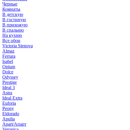
Черные
Комнаты
В детскую
В гостиную
В прихожую
В спальню
На кухню
Все обои
Victoria Stenova
Almaz
Ferrara
Isabel
Opium
Dolce
Odyssey
Prestige
Ideal 3
Astra
Ideal Extra
Euforia
Peony
Eldorado
Apulia
Apart/Апарт
Veronica