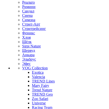
Реальто
Римини
Сандал
Сиена
Симона
Стрит-Арт
Стритрейсинг
Феникс
Хлоя
Шёлк
Sirpi Nature
Шервуд
Анкара
Эльбрус
Эфес
VOG Collection
Exotica
Valencia
TREND Lines
Mary Fairy
Trend Nature
TREND Geo
Zoo Safari
Universe
Racing Team