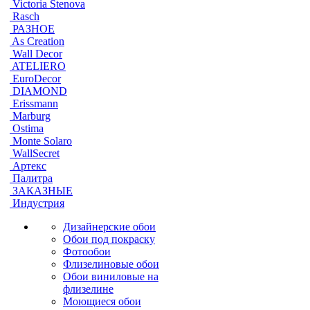
Victoria Stenova
Rasch
РАЗНОЕ
As Creation
Wall Decor
ATELIERO
EuroDecor
DIAMOND
Erissmann
Marburg
Ostima
Monte Solaro
WallSecret
Артекс
Палитра
ЗАКАЗНЫЕ
Индустрия
Дизайнерские обои
Обои под покраску
Фотообои
Флизелиновые обои
Обои виниловые на
флизелине
Моющиеся обои