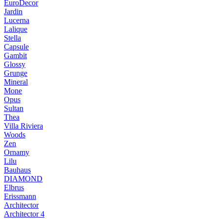
EuroDecor
Jardin
Lucerna
Lalique
Stella
Capsule
Gambit
Glossy
Grunge
Mineral
Mone
Opus
Sultan
Thea
Villa Riviera
Woods
Zen
Ornamy
Lilu
Bauhaus
DIAMOND
Elbrus
Erissmann
Architector
Architector 4