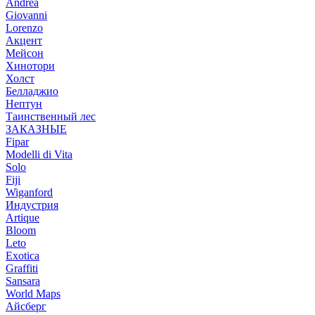
Andrea
Giovanni
Lorenzo
Акцент
Мейсон
Хинотори
Холст
Белладжио
Нептун
Таинственный лес
ЗАКАЗНЫЕ
Fipar
Modelli di Vita
Solo
Fiji
Wiganford
Индустрия
Artique
Bloom
Leto
Exotica
Graffiti
Sansara
World Maps
Айсберг