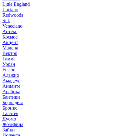
Little England
Luciano
Redwoods
Silk
Veneciano
Артекс
Космос
Акцент
Малена
Вектор
Гамма
Урбан
Fusion
Адажио
Амадеус
Анданте
Арабика
Бантики
Бернадета
Бронкс
Галатея
Дуомо
Жозефина
Зайки
Иоланта