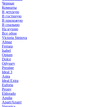
Черные
Комнаты
В детскую
В гостиную
В прихожую
В спальню
На кухню
Все обои
Victoria Stenova
Almaz
Ferrara
Isabel
Opium
Dolce
Odyssey
Prestige
Ideal 3
Astra
Ideal Extra
Euforia
Peony
Eldorado
Apulia
Apart/Апарт
Veronica