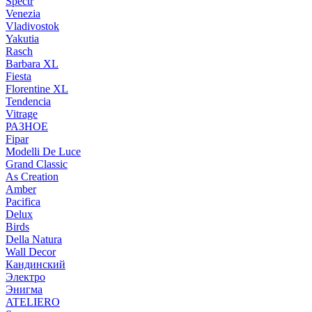
Spectr
Venezia
Vladivostok
Yakutia
Rasch
Barbara XL
Fiesta
Florentine XL
Tendencia
Vitrage
РАЗНОЕ
Fipar
Modelli De Luce
Grand Classic
As Creation
Amber
Pacifica
Delux
Birds
Della Natura
Wall Decor
Кандинский
Электро
Энигма
ATELIERO