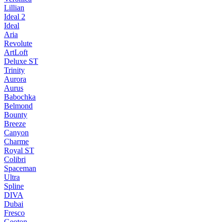
Lillian
Ideal 2
Ideal
Aria
Revolute
ArtLoft
Deluxe ST
Trinity
Aurora
Aurus
Babochka
Belmond
Bounty
Breeze
Canуon
Charme
Royal ST
Colibri
Spaceman
Ultra
Spline
DIVA
Dubai
Fresco
Geoton