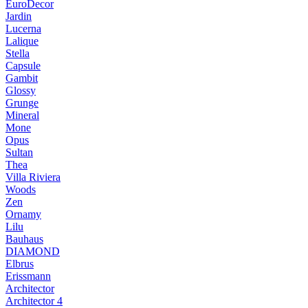
EuroDecor
Jardin
Lucerna
Lalique
Stella
Capsule
Gambit
Glossy
Grunge
Mineral
Mone
Opus
Sultan
Thea
Villa Riviera
Woods
Zen
Ornamy
Lilu
Bauhaus
DIAMOND
Elbrus
Erissmann
Architector
Architector 4