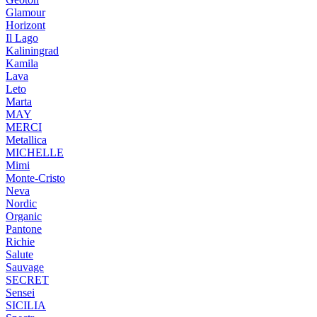
Glamour
Horizont
Il Lago
Kaliningrad
Kamila
Lava
Leto
Marta
MAY
MERCI
Metallica
MICHELLE
Mimi
Monte-Cristo
Neva
Nordic
Organic
Pantone
Richie
Salute
Sauvage
SECRET
Sensei
SICILIA