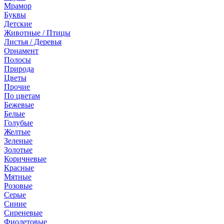
Мрамор
Буквы
Детские
Животные / Птицы
Листья / Деревья
Орнамент
Полосы
Природа
Цветы
Прочие
По цветам
Бежевые
Белые
Голубые
Желтые
Зеленые
Золотые
Коричневые
Красные
Мятные
Розовые
Серые
Синие
Сиреневые
Фиолетовые