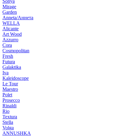
Sonya
Mirage
Garden
Anneta/Аннета
WELLA
Alicante
Art Wood
Azzurro
Cora
Cosmopolitan
Fresh
Futura
Galaktika
Iva
Kaleidoscope
Le Tour
Maestro
Polet
Prosecco
Rinaldi
Rio
Textura
Stella
Volga
ANNUSHKA