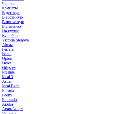
Черные
Комнаты
В детскую
В гостиную
В прихожую
В спальню
На кухню
Все обои
Victoria Stenova
Almaz
Ferrara
Isabel
Opium
Dolce
Odyssey
Prestige
Ideal 3
Astra
Ideal Extra
Euforia
Peony
Eldorado
Apulia
Apart/Апарт
Veronica