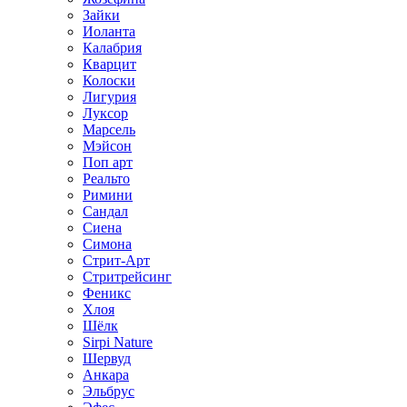
Зайки
Иоланта
Калабрия
Кварцит
Колоски
Лигурия
Луксор
Марсель
Мэйсон
Поп арт
Реальто
Римини
Сандал
Сиена
Симона
Стрит-Арт
Стритрейсинг
Феникс
Хлоя
Шёлк
Sirpi Nature
Шервуд
Анкара
Эльбрус