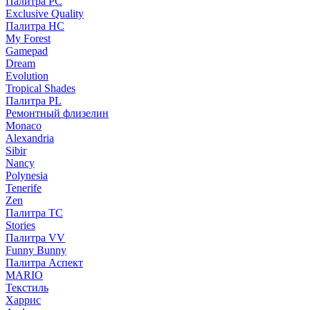
Палитра PC
Exclusive Quality
Палитра HС
My Forest
Gamepad
Dream
Evolution
Tropical Shades
Палитра PL
Ремонтный флизелин
Monaco
Alexandria
Sibir
Nancy
Polynesia
Tenerife
Zen
Палитра TC
Stories
Палитра VV
Funny Bunny
Палитра Аспект
MARIO
Текстиль
Харрис