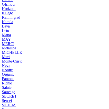
Glamour
Horizont
Il Lago
Kaliningrad
Kamila
Lava
Leto
Marta
MAY
MERCI
Metallica
MICHELLE
Mimi
Monte-Cristo
Neva
Nordic
Organic
Pantone
Richie
Salute
Sauvage
SECRET
Sensei
SICILIA