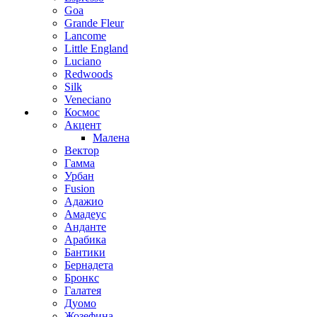
Goa
Grande Fleur
Lancome
Little England
Luciano
Redwoods
Silk
Veneciano
Космос
Акцент
Малена
Вектор
Гамма
Урбан
Fusion
Адажио
Амадеус
Анданте
Арабика
Бантики
Бернадета
Бронкс
Галатея
Дуомо
Жозефина