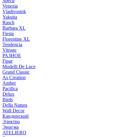
Spectr
Venezia
Vladivostok
Yakutia
Rasch
Barbara XL
Fiesta
Florentine XL
Tendencia
Vitrage
РАЗНОЕ
Fipar
Modelli De Luce
Grand Classic
As Creation
Amber
Pacifica
Delux
Birds
Della Natura
Wall Decor
Кандинский
Электро
Энигма
ATELIERO