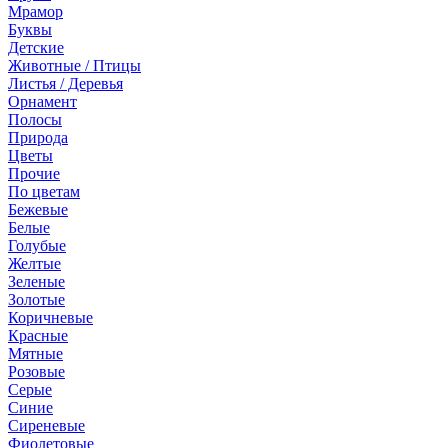
Мрамор
Буквы
Детские
Животные / Птицы
Листья / Деревья
Орнамент
Полосы
Природа
Цветы
Прочие
По цветам
Бежевые
Белые
Голубые
Желтые
Зеленые
Золотые
Коричневые
Красные
Мятные
Розовые
Серые
Синие
Сиреневые
Фиолетовые