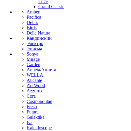
Luce
Grand Classic
Amber
Pacifica
Delux
Birds
Della Natura
Кандинский
Электро
Энигма
Sonya
Mirage
Garden
Anneta/Аннета
WELLA
Alicante
Art Wood
Azzurro
Cora
Cosmopolitan
Fresh
Futura
Galaktika
Iva
Kaleidoscope