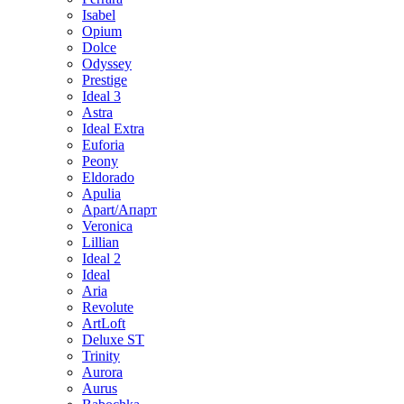
Isabel
Opium
Dolce
Odyssey
Prestige
Ideal 3
Astra
Ideal Extra
Euforia
Peony
Eldorado
Apulia
Apart/Апарт
Veronica
Lillian
Ideal 2
Ideal
Aria
Revolute
ArtLoft
Deluxe ST
Trinity
Aurora
Aurus