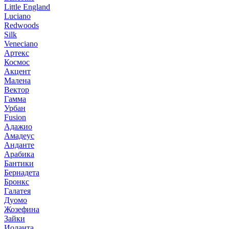
Little England
Luciano
Redwoods
Silk
Veneciano
Артекс
Космос
Акцент
Малена
Вектор
Гамма
Урбан
Fusion
Адажио
Амадеус
Анданте
Арабика
Бантики
Бернадета
Бронкс
Галатея
Дуомо
Жозефина
Зайки
Иоланта