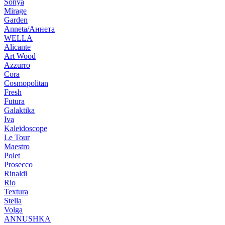
Sonya
Mirage
Garden
Anneta/Аннета
WELLA
Alicante
Art Wood
Azzurro
Cora
Cosmopolitan
Fresh
Futura
Galaktika
Iva
Kaleidoscope
Le Tour
Maestro
Polet
Prosecco
Rinaldi
Rio
Textura
Stella
Volga
ANNUSHKA