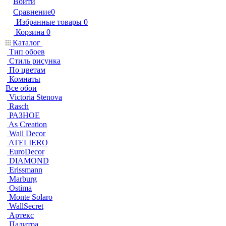
Войти
Сравнение
0
Избранные товары
0
Корзина
0
Каталог
Тип обоев
Стиль рисунка
По цветам
Комнаты
Все обои
Victoria Stenova
Rasch
РАЗНОЕ
As Creation
Wall Decor
ATELIERO
EuroDecor
DIAMOND
Erissmann
Marburg
Ostima
Monte Solaro
WallSecret
Артекс
Палитра