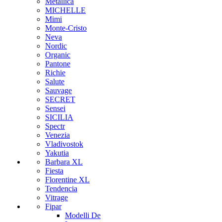
Metallica
MICHELLE
Mimi
Monte-Cristo
Neva
Nordic
Organic
Pantone
Richie
Salute
Sauvage
SECRET
Sensei
SICILIA
Spectr
Venezia
Vladivostok
Yakutia
Barbara XL
Fiesta
Florentine XL
Tendencia
Vitrage
Fipar
Modelli De