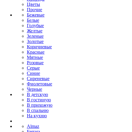
Цветы
Прочие
Бежевые
Белые
Голубые
Желтые
Зеленые
Золотые
Коричневые
Красные
Мятные
Розовые
Серые
Синие
Сиреневые
Фиолетовые
Черные
В детскую
В гостиную
В прихожую
В спальню
На кухню
Almaz
Ferrara