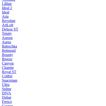
Lillian
Ideal 2
Ideal
Aria
Revolute
ArtLoft
Deluxe ST
Trinity
Aurora
Aurus
Babochka
Belmond
Bounty
Breeze
Canуon
Charme
Royal ST
Colibri
Spaceman
Ultra
Spline
DIVA
Dubai
Fresco
Geoton