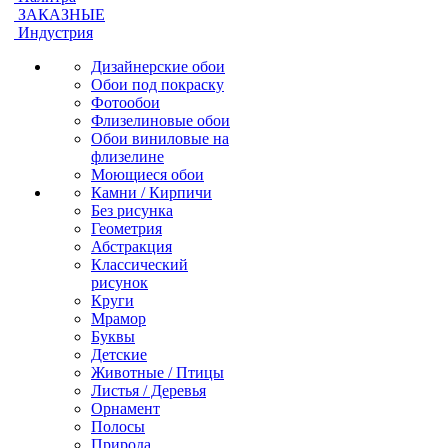
ЗАКАЗНЫЕ
Индустрия
Дизайнерские обои
Обои под покраску
Фотообои
Флизелиновые обои
Обои виниловые на
флизелине
Моющиеся обои
Камни / Кирпичи
Без рисунка
Геометрия
Абстракция
Классический
рисунок
Круги
Мрамор
Буквы
Детские
Животные / Птицы
Листья / Деревья
Орнамент
Полосы
Природа