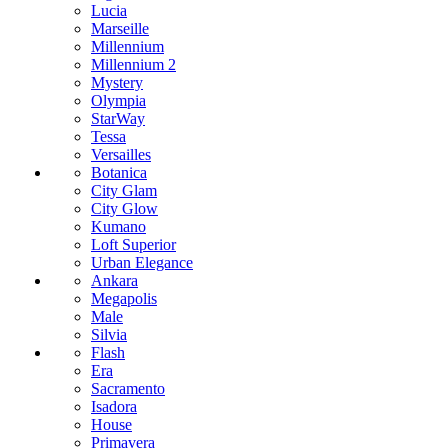
Lucia
Marseille
Millennium
Millennium 2
Mystery
Olympia
StarWay
Tessa
Versailles
Botanica
City Glam
City Glow
Kumano
Loft Superior
Urban Elegance
Ankara
Megapolis
Male
Silvia
Flash
Era
Sacramento
Isadora
House
Primavera