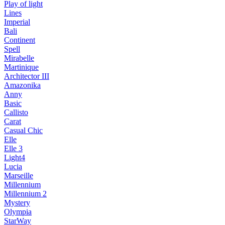
Play of light
Lines
Imperial
Bali
Continent
Spell
Mirabelle
Martinique
Architector III
Amazonika
Anny
Basic
Callisto
Carat
Casual Chic
Elle
Elle 3
Light4
Lucia
Marseille
Millennium
Millennium 2
Mystery
Olympia
StarWay