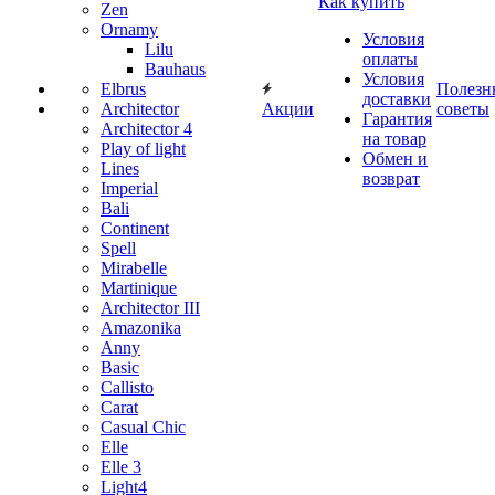
Как купить
Zen
Ornamy
Условия
Lilu
оплаты
Bauhaus
Условия
Elbrus
Полезн
доставки
Architector
Акции
советы
Гарантия
Architector 4
на товар
Play of light
Обмен и
Lines
возврат
Imperial
Bali
Continent
Spell
Mirabelle
Martinique
Architector III
Amazonika
Anny
Basic
Callisto
Carat
Casual Chic
Elle
Elle 3
Light4