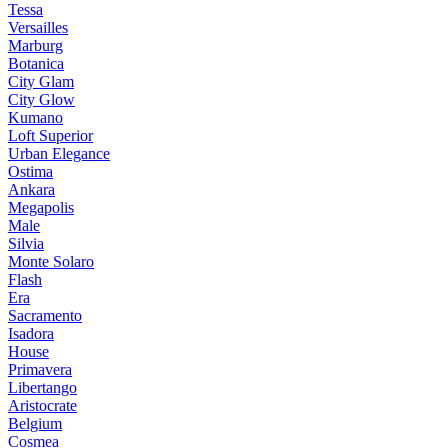
Tessa
Versailles
Marburg
Botanica
City Glam
City Glow
Kumano
Loft Superior
Urban Elegance
Ostima
Ankara
Megapolis
Male
Silvia
Monte Solaro
Flash
Era
Sacramento
Isadora
House
Primavera
Libertango
Aristocrate
Belgium
Cosmea