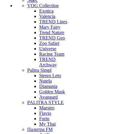
Эфес
VOG Collection
Exotica
Valencia
TREND Lines
Mary Fairy
Trend Nature
TREND Geo
Zoo Safari
Universe
Racing Team
TREND
Archway
Palitra Simpl
Stereo Leto
Nutela
Diamanta
Golden Mask
Avangard
PALITRA STYLE
Maestro
Flavio
Furin
My Thai
Палитра FM