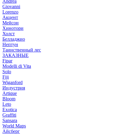
Andrea
Giovanni
Lorenzo
Акцент
Мейсон
Хинотори
Холст
Белладжио
Нептун
Таинственный лес
ЗАКАЗНЫЕ
Fipar
Modelli di Vita
Solo
Fiji
Wiganford
Индустрия
Artique
Bloom
Leto
Exotica
Graffiti
Sansara
World Maps
Айсберг