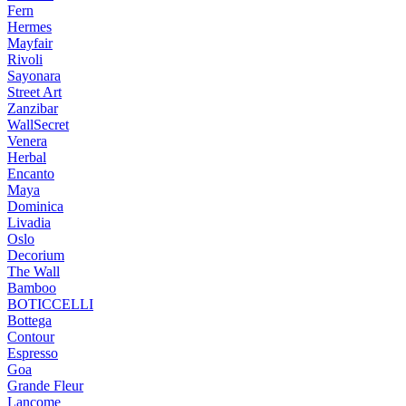
Fern
Hermes
Mayfair
Rivoli
Sayonara
Street Art
Zanzibar
WallSecret
Venera
Herbal
Encanto
Maya
Dominica
Livadia
Oslo
Decorium
The Wall
Bamboo
BOTICCELLI
Bottega
Contour
Espresso
Goa
Grande Fleur
Lancome