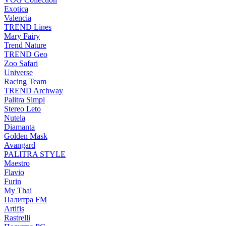
Exotica
Valencia
TREND Lines
Mary Fairy
Trend Nature
TREND Geo
Zoo Safari
Universe
Racing Team
TREND Archway
Palitra Simpl
Stereo Leto
Nutela
Diamanta
Golden Mask
Avangard
PALITRA STYLE
Maestro
Flavio
Furin
My Thai
Палитра FM
Artifis
Rastrelli