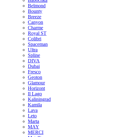
Babochka
Belmond
Bounty
Breeze
Canуon
Charme
Royal ST
Colibri
Spaceman
Ultra
Spline
DIVA
Dubai
Fresco
Geoton
Glamour
Horizont
Il Lago
Kaliningrad
Kamila
Lava
Leto
Marta
MAY
MERCI