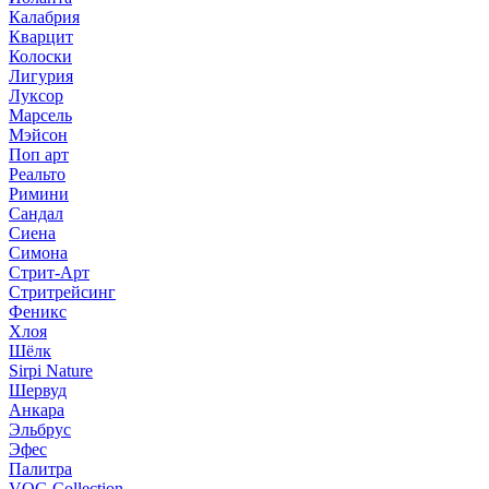
Калабрия
Кварцит
Колоски
Лигурия
Луксор
Марсель
Мэйсон
Поп арт
Реальто
Римини
Сандал
Сиена
Симона
Стрит-Арт
Стритрейсинг
Феникс
Хлоя
Шёлк
Sirpi Nature
Шервуд
Анкара
Эльбрус
Эфес
Палитра
VOG Collection