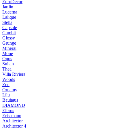
EuroDecor
Jardin
Lucerna
Lalique
Stella
Capsule
Gambit
Glossy
Grunge
Mineral
Mone
Opus
Sultan
Thea
Villa Riviera
Woods
Zen
Ornamy
Lilu
Bauhaus
DIAMOND
Elbrus
Erissmann
Architector
Architector 4