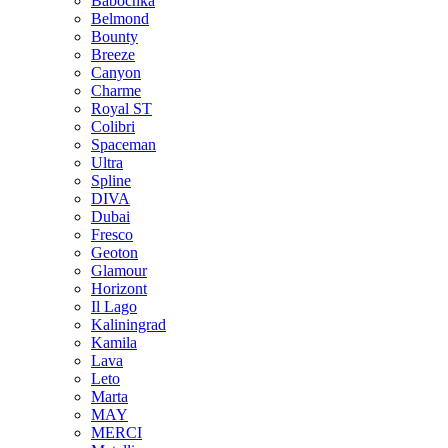
Babochka
Belmond
Bounty
Breeze
Canуon
Charme
Royal ST
Colibri
Spaceman
Ultra
Spline
DIVA
Dubai
Fresco
Geoton
Glamour
Horizont
Il Lago
Kaliningrad
Kamila
Lava
Leto
Marta
MAY
MERCI