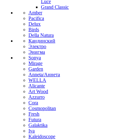
Luce
Grand Classic
Amber
Pacifica
Delux
Birds
Della Natura
Кандинский
Электро
Энигма
Sonya
Mirage
Garden
Anneta/Аннета
WELLA
Alicante
Art Wood
Azzurro
Cora
Cosmopolitan
Fresh
Futura
Galaktika
Iva
Kaleidoscope