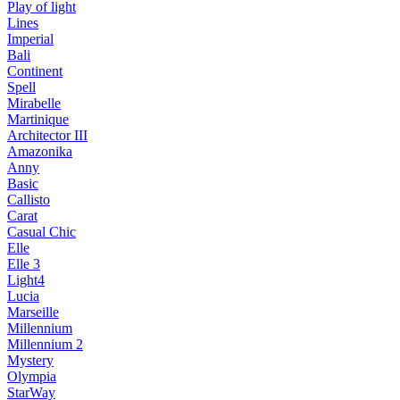
Play of light
Lines
Imperial
Bali
Continent
Spell
Mirabelle
Martinique
Architector III
Amazonika
Anny
Basic
Callisto
Carat
Casual Chic
Elle
Elle 3
Light4
Lucia
Marseille
Millennium
Millennium 2
Mystery
Olympia
StarWay