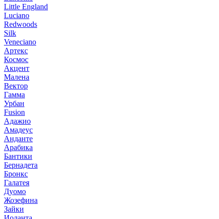
Little England
Luciano
Redwoods
Silk
Veneciano
Артекс
Космос
Акцент
Малена
Вектор
Гамма
Урбан
Fusion
Адажио
Амадеус
Анданте
Арабика
Бантики
Бернадета
Бронкс
Галатея
Дуомо
Жозефина
Зайки
Иоланта