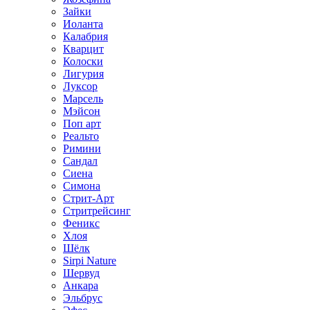
Зайки
Иоланта
Калабрия
Кварцит
Колоски
Лигурия
Луксор
Марсель
Мэйсон
Поп арт
Реальто
Римини
Сандал
Сиена
Симона
Стрит-Арт
Стритрейсинг
Феникс
Хлоя
Шёлк
Sirpi Nature
Шервуд
Анкара
Эльбрус