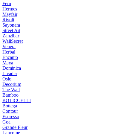
Fern
Hermes
Mayfair
Rivoli
Sayonara
Street Art
Zanzibar
WallSecret
Venera
Herbal
Encanto
Maya
Dominica
Livadia
Oslo
Decorium
The Wall
Bamboo
BOTICCELLI
Bottega
Contour
Espresso
Goa
Grande Fleur
Lancome