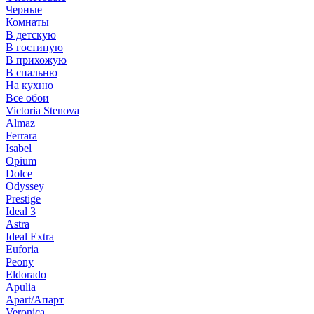
Черные
Комнаты
В детскую
В гостиную
В прихожую
В спальню
На кухню
Все обои
Victoria Stenova
Almaz
Ferrara
Isabel
Opium
Dolce
Odyssey
Prestige
Ideal 3
Astra
Ideal Extra
Euforia
Peony
Eldorado
Apulia
Apart/Апарт
Veronica