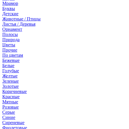
Мрамор
Буквы
Детские
Животные / Птицы
Листья / Деревья
Орнамент
Полосы
Природа
Цветы
Прочие
По цветам
Бежевые
Белые
Голубые
Желтые
Зеленые
Золотые
Коричневые
Красные
Мятные
Розовые
Серые
Синие
Сиреневые
Фиолетовые