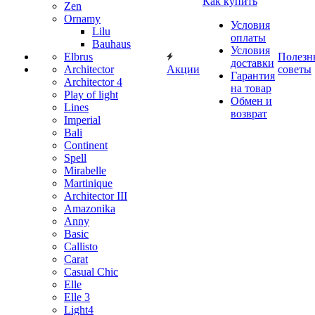
Как купить
Zen
Ornamy
Условия
Lilu
оплаты
Bauhaus
Условия
Elbrus
Полезн
доставки
Architector
Акции
советы
Гарантия
Architector 4
на товар
Play of light
Обмен и
Lines
возврат
Imperial
Bali
Continent
Spell
Mirabelle
Martinique
Architector III
Amazonika
Anny
Basic
Callisto
Carat
Casual Chic
Elle
Elle 3
Light4