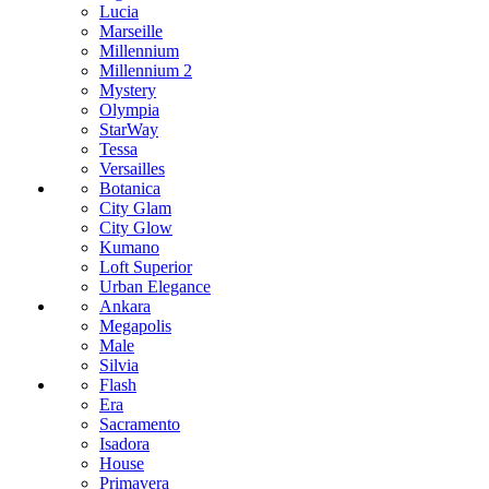
Lucia
Marseille
Millennium
Millennium 2
Mystery
Olympia
StarWay
Tessa
Versailles
Botanica
City Glam
City Glow
Kumano
Loft Superior
Urban Elegance
Ankara
Megapolis
Male
Silvia
Flash
Era
Sacramento
Isadora
House
Primavera