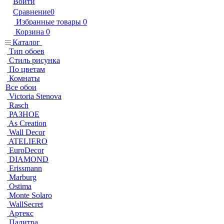
Войти
Сравнение
0
Избранные товары
0
Корзина
0
Каталог
Тип обоев
Стиль рисунка
По цветам
Комнаты
Все обои
Victoria Stenova
Rasch
РАЗНОЕ
As Creation
Wall Decor
ATELIERO
EuroDecor
DIAMOND
Erissmann
Marburg
Ostima
Monte Solaro
WallSecret
Артекс
Палитра