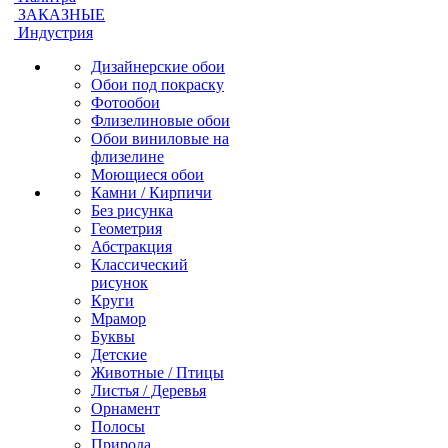
ЗАКАЗНЫЕ
Индустрия
Дизайнерские обои
Обои под покраску
Фотообои
Флизелиновые обои
Обои виниловые на
флизелине
Моющиеся обои
Камни / Кирпичи
Без рисунка
Геометрия
Абстракция
Классический
рисунок
Круги
Мрамор
Буквы
Детские
Животные / Птицы
Листья / Деревья
Орнамент
Полосы
Природа