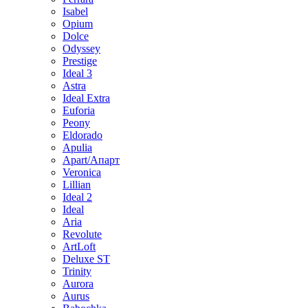
Isabel
Opium
Dolce
Odyssey
Prestige
Ideal 3
Astra
Ideal Extra
Euforia
Peony
Eldorado
Apulia
Apart/Апарт
Veronica
Lillian
Ideal 2
Ideal
Aria
Revolute
ArtLoft
Deluxe ST
Trinity
Aurora
Aurus