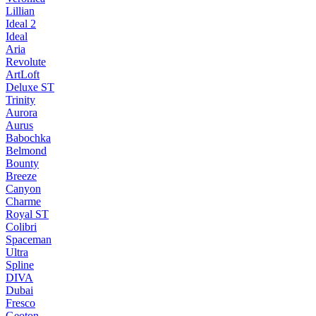
Lillian
Ideal 2
Ideal
Aria
Revolute
ArtLoft
Deluxe ST
Trinity
Aurora
Aurus
Babochka
Belmond
Bounty
Breeze
Canуon
Charme
Royal ST
Colibri
Spaceman
Ultra
Spline
DIVA
Dubai
Fresco
Geoton