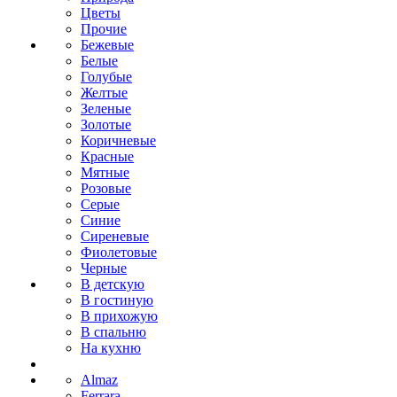
Цветы
Прочие
Бежевые
Белые
Голубые
Желтые
Зеленые
Золотые
Коричневые
Красные
Мятные
Розовые
Серые
Синие
Сиреневые
Фиолетовые
Черные
В детскую
В гостиную
В прихожую
В спальню
На кухню
Almaz
Ferrara