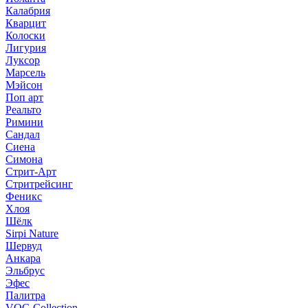
Калабрия
Кварцит
Колоски
Лигурия
Луксор
Марсель
Мэйсон
Поп арт
Реальто
Римини
Сандал
Сиена
Симона
Стрит-Арт
Стритрейсинг
Феникс
Хлоя
Шёлк
Sirpi Nature
Шервуд
Анкара
Эльбрус
Эфес
Палитра
VOG Collection