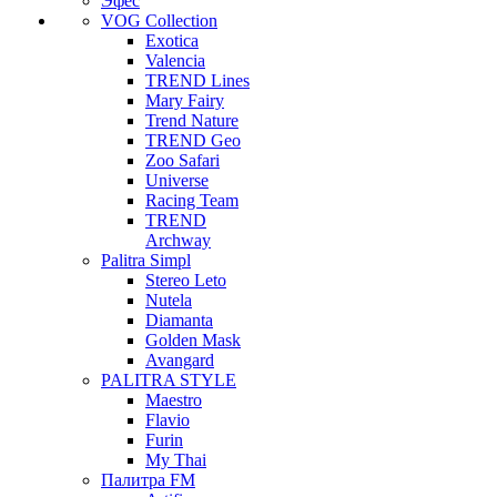
Эфес
VOG Collection
Exotica
Valencia
TREND Lines
Mary Fairy
Trend Nature
TREND Geo
Zoo Safari
Universe
Racing Team
TREND
Archway
Palitra Simpl
Stereo Leto
Nutela
Diamanta
Golden Mask
Avangard
PALITRA STYLE
Maestro
Flavio
Furin
My Thai
Палитра FM