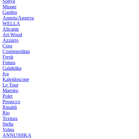
Sonya
Mirage
Garden
Anneta/Аннета
WELLA
Alicante
Art Wood
Azzurro
Cora
Cosmopolitan
Fresh
Futura
Galaktika
Iva
Kaleidoscope
Le Tour
Maestro
Polet
Prosecco
Rinaldi
Rio
Textura
Stella
Volga
ANNUSHKA