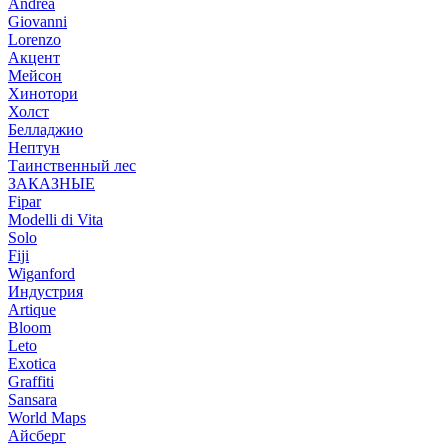
Andrea
Giovanni
Lorenzo
Акцент
Мейсон
Хинотори
Холст
Белладжио
Нептун
Таинственный лес
ЗАКАЗНЫЕ
Fipar
Modelli di Vita
Solo
Fiji
Wiganford
Индустрия
Artique
Bloom
Leto
Exotica
Graffiti
Sansara
World Maps
Айсберг