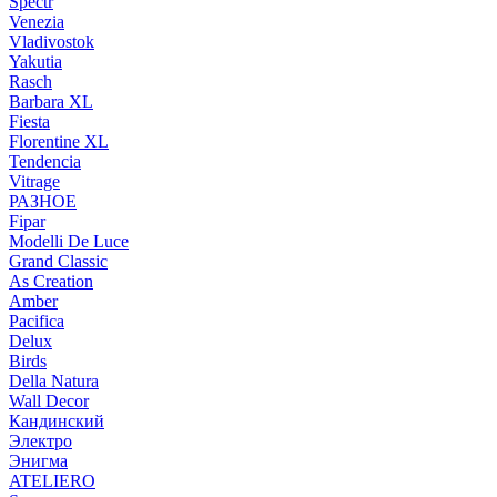
Spectr
Venezia
Vladivostok
Yakutia
Rasch
Barbara XL
Fiesta
Florentine XL
Tendencia
Vitrage
РАЗНОЕ
Fipar
Modelli De Luce
Grand Classic
As Creation
Amber
Pacifica
Delux
Birds
Della Natura
Wall Decor
Кандинский
Электро
Энигма
ATELIERO