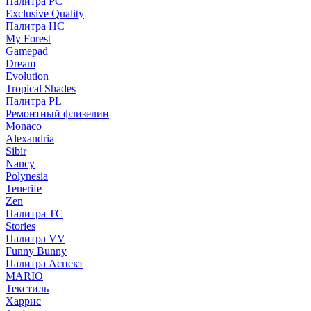
Палитра PC
Exclusive Quality
Палитра HС
My Forest
Gamepad
Dream
Evolution
Tropical Shades
Палитра PL
Ремонтный флизелин
Monaco
Alexandria
Sibir
Nancy
Polynesia
Tenerife
Zen
Палитра TC
Stories
Палитра VV
Funny Bunny
Палитра Аспект
MARIO
Текстиль
Харрис