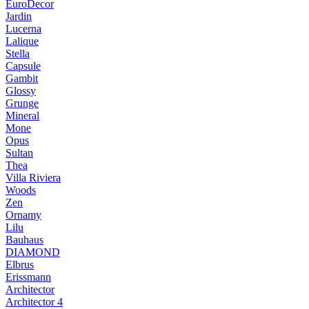
EuroDecor
Jardin
Lucerna
Lalique
Stella
Capsule
Gambit
Glossy
Grunge
Mineral
Mone
Opus
Sultan
Thea
Villa Riviera
Woods
Zen
Ornamy
Lilu
Bauhaus
DIAMOND
Elbrus
Erissmann
Architector
Architector 4