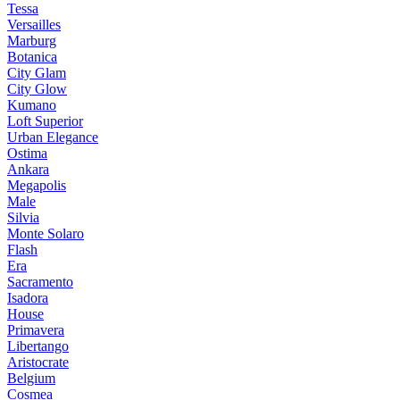
Tessa
Versailles
Marburg
Botanica
City Glam
City Glow
Kumano
Loft Superior
Urban Elegance
Ostima
Ankara
Megapolis
Male
Silvia
Monte Solaro
Flash
Era
Sacramento
Isadora
House
Primavera
Libertango
Aristocrate
Belgium
Cosmea