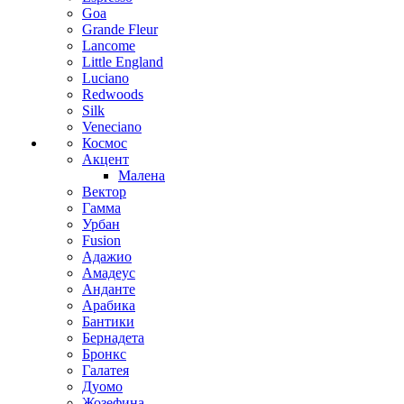
Goa
Grande Fleur
Lancome
Little England
Luciano
Redwoods
Silk
Veneciano
Космос
Акцент
Малена
Вектор
Гамма
Урбан
Fusion
Адажио
Амадеус
Анданте
Арабика
Бантики
Бернадета
Бронкс
Галатея
Дуомо
Жозефина