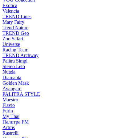
Exotica
Valencia
TREND Lines
Mary Fairy
Trend Nature
TREND Geo
Zoo Safari
Universe
Racing Team
TREND Archway
Palitra Simpl
Stereo Leto
Nutela
Diamanta
Golden Mask
Avangard
PALITRA STYLE
Maestro
Flavio
Furin
My Thai
Палитра FM
Artifis
Rastrelli