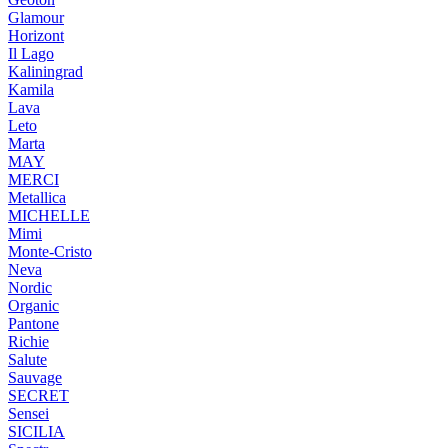
Glamour
Horizont
Il Lago
Kaliningrad
Kamila
Lava
Leto
Marta
MAY
MERCI
Metallica
MICHELLE
Mimi
Monte-Cristo
Neva
Nordic
Organic
Pantone
Richie
Salute
Sauvage
SECRET
Sensei
SICILIA