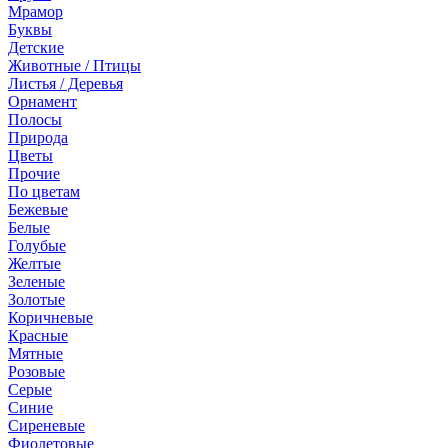
Мрамор
Буквы
Детские
Животные / Птицы
Листья / Деревья
Орнамент
Полосы
Природа
Цветы
Прочие
По цветам
Бежевые
Белые
Голубые
Желтые
Зеленые
Золотые
Коричневые
Красные
Мятные
Розовые
Серые
Синие
Сиреневые
Фиолетовые