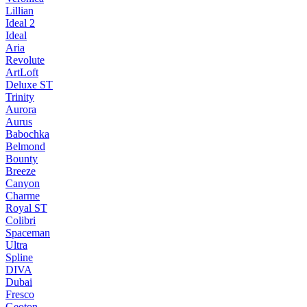
Lillian
Ideal 2
Ideal
Aria
Revolute
ArtLoft
Deluxe ST
Trinity
Aurora
Aurus
Babochka
Belmond
Bounty
Breeze
Canуon
Charme
Royal ST
Colibri
Spaceman
Ultra
Spline
DIVA
Dubai
Fresco
Geoton