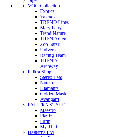
Эфес
VOG Collection
Exotica
Valencia
TREND Lines
Mary Fairy
Trend Nature
TREND Geo
Zoo Safari
Universe
Racing Team
TREND
Archway
Palitra Simpl
Stereo Leto
Nutela
Diamanta
Golden Mask
Avangard
PALITRA STYLE
Maestro
Flavio
Furin
My Thai
Палитра FM