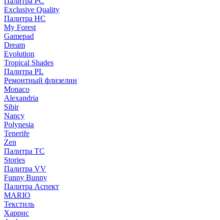
Палитра PC
Exclusive Quality
Палитра HС
My Forest
Gamepad
Dream
Evolution
Tropical Shades
Палитра PL
Ремонтный флизелин
Monaco
Alexandria
Sibir
Nancy
Polynesia
Tenerife
Zen
Палитра TC
Stories
Палитра VV
Funny Bunny
Палитра Аспект
MARIO
Текстиль
Харрис