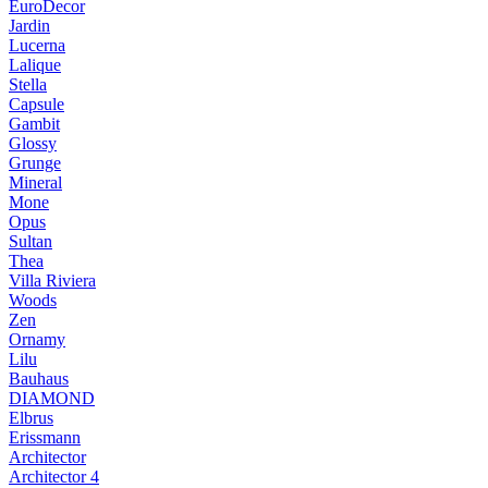
EuroDecor
Jardin
Lucerna
Lalique
Stella
Capsule
Gambit
Glossy
Grunge
Mineral
Mone
Opus
Sultan
Thea
Villa Riviera
Woods
Zen
Ornamy
Lilu
Bauhaus
DIAMOND
Elbrus
Erissmann
Architector
Architector 4