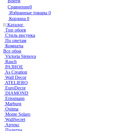
Войти
Сравнение
0
Избранные товары
0
Корзина
0
Каталог
Тип обоев
Стиль рисунка
По цветам
Комнаты
Все обои
Victoria Stenova
Rasch
РАЗНОЕ
As Creation
Wall Decor
ATELIERO
EuroDecor
DIAMOND
Erissmann
Marburg
Ostima
Monte Solaro
WallSecret
Артекс
Палитра