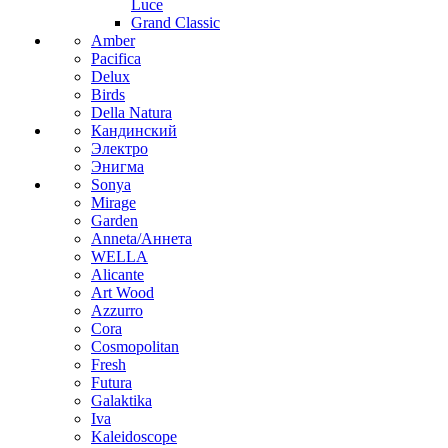
Luce
Grand Classic
Amber
Pacifica
Delux
Birds
Della Natura
Кандинский
Электро
Энигма
Sonya
Mirage
Garden
Anneta/Аннета
WELLA
Alicante
Art Wood
Azzurro
Cora
Cosmopolitan
Fresh
Futura
Galaktika
Iva
Kaleidoscope