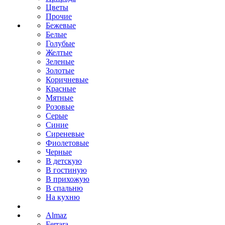
Цветы
Прочие
Бежевые
Белые
Голубые
Желтые
Зеленые
Золотые
Коричневые
Красные
Мятные
Розовые
Серые
Синие
Сиреневые
Фиолетовые
Черные
В детскую
В гостиную
В прихожую
В спальню
На кухню
Almaz
Ferrara