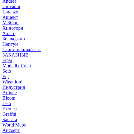
Andrea
Giovanni
Lorenzo
Акцент
Мейсон
Хинотори
Холст
Белладжио
Нептун
Таинственный лес
ЗАКАЗНЫЕ
Fipar
Modelli di Vita
Solo
Fiji
Wiganford
Индустрия
Artique
Bloom
Leto
Exotica
Graffiti
Sansara
World Maps
Айсберг