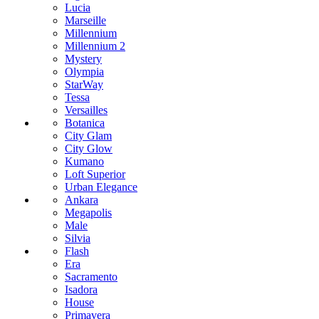
Lucia
Marseille
Millennium
Millennium 2
Mystery
Olympia
StarWay
Tessa
Versailles
Botanica
City Glam
City Glow
Kumano
Loft Superior
Urban Elegance
Ankara
Megapolis
Male
Silvia
Flash
Era
Sacramento
Isadora
House
Primavera