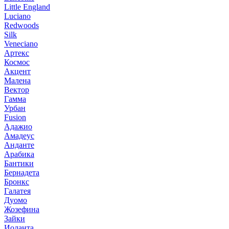
Little England
Luciano
Redwoods
Silk
Veneciano
Артекс
Космос
Акцент
Малена
Вектор
Гамма
Урбан
Fusion
Адажио
Амадеус
Анданте
Арабика
Бантики
Бернадета
Бронкс
Галатея
Дуомо
Жозефина
Зайки
Иоланта