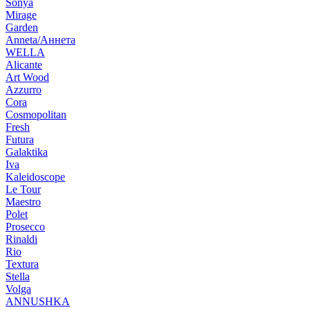
Sonya
Mirage
Garden
Anneta/Аннета
WELLA
Alicante
Art Wood
Azzurro
Cora
Cosmopolitan
Fresh
Futura
Galaktika
Iva
Kaleidoscope
Le Tour
Maestro
Polet
Prosecco
Rinaldi
Rio
Textura
Stella
Volga
ANNUSHKA