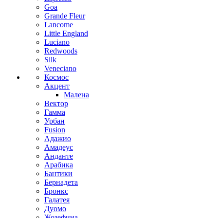
Goa
Grande Fleur
Lancome
Little England
Luciano
Redwoods
Silk
Veneciano
Космос
Акцент
Малена
Вектор
Гамма
Урбан
Fusion
Адажио
Амадеус
Анданте
Арабика
Бантики
Бернадета
Бронкс
Галатея
Дуомо
Жозефина