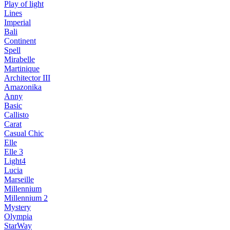
Play of light
Lines
Imperial
Bali
Continent
Spell
Mirabelle
Martinique
Architector III
Amazonika
Anny
Basic
Callisto
Carat
Casual Chic
Elle
Elle 3
Light4
Lucia
Marseille
Millennium
Millennium 2
Mystery
Olympia
StarWay