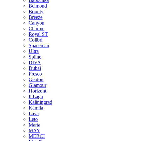
Babochka
Belmond
Bounty
Breeze
Canуon
Charme
Royal ST
Colibri
Spaceman
Ultra
Spline
DIVA
Dubai
Fresco
Geoton
Glamour
Horizont
Il Lago
Kaliningrad
Kamila
Lava
Leto
Marta
MAY
MERCI