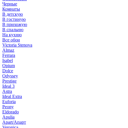
Черные
Комнаты
В детскую
В гостиную
В прихожую
В спальню
На кухню
Все обои
Victoria Stenova
Almaz
Ferrara
Isabel
Opium
Dolce
Odyssey
Prestige
Ideal 3
Astra
Ideal Extra
Euforia
Peony
Eldorado
Apulia
Apart/Апарт
Veronica