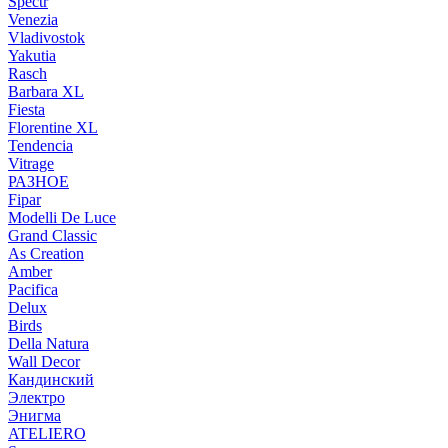
Spectr
Venezia
Vladivostok
Yakutia
Rasch
Barbara XL
Fiesta
Florentine XL
Tendencia
Vitrage
РАЗНОЕ
Fipar
Modelli De Luce
Grand Classic
As Creation
Amber
Pacifica
Delux
Birds
Della Natura
Wall Decor
Кандинский
Электро
Энигма
ATELIERO