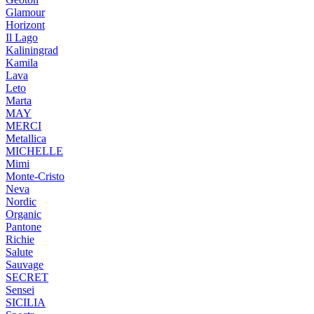
Glamour
Horizont
Il Lago
Kaliningrad
Kamila
Lava
Leto
Marta
MAY
MERCI
Metallica
MICHELLE
Mimi
Monte-Cristo
Neva
Nordic
Organic
Pantone
Richie
Salute
Sauvage
SECRET
Sensei
SICILIA