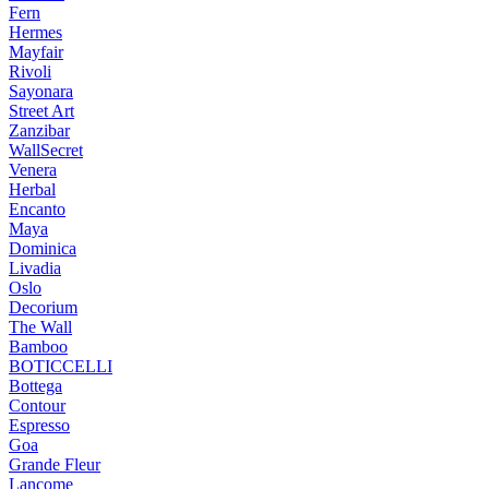
Fern
Hermes
Mayfair
Rivoli
Sayonara
Street Art
Zanzibar
WallSecret
Venera
Herbal
Encanto
Maya
Dominica
Livadia
Oslo
Decorium
The Wall
Bamboo
BOTICCELLI
Bottega
Contour
Espresso
Goa
Grande Fleur
Lancome