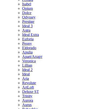
Isabel
Opium
Dolce
Odyssey
Prestige
Ideal 3
Astra
Ideal Extra
Euforia
Peony
Eldorado
Apulia
Apart/Апарт
Veronica
Lillian
Ideal 2
Ideal
Aria
Revolute
ArtLoft
Deluxe ST
Trinity
Aurora
Aurus