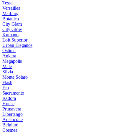
Tessa
Versailles
Marburg
Botanica
City Glam
City Glow
Kumano
Loft Superior
Urban Elegance
Ostima
Ankara
Megapolis
Male
Silvia
Monte Solaro
Flash
Era
Sacramento
Isadora
House
Primavera
Libertango
Aristocrate
Belgium
Cosmea