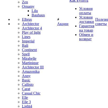
Как купить
Zen
Ornamy
Условия
Lilu
оплаты
Bauhaus
Условия
Elbrus
Полезн
доставки
Architector
Акции
советы
Гарантия
Architector 4
на товар
Play of light
Обмен и
Lines
возврат
Imperial
Bali
Continent
Spell
Mirabelle
Martinique
Architector III
Amazonika
Anny
Basic
Callisto
Carat
Casual Chic
Elle
Elle 3
Light4