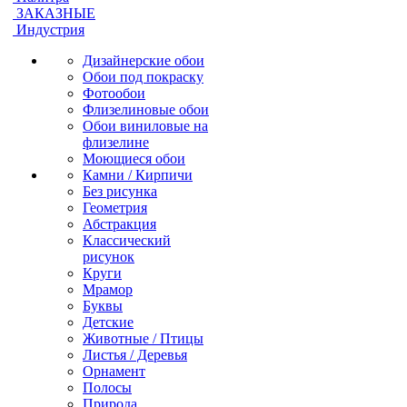
ЗАКАЗНЫЕ
Индустрия
Дизайнерские обои
Обои под покраску
Фотообои
Флизелиновые обои
Обои виниловые на
флизелине
Моющиеся обои
Камни / Кирпичи
Без рисунка
Геометрия
Абстракция
Классический
рисунок
Круги
Мрамор
Буквы
Детские
Животные / Птицы
Листья / Деревья
Орнамент
Полосы
Природа