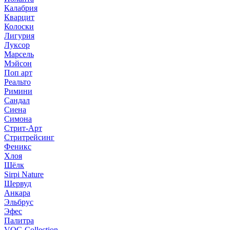
Калабрия
Кварцит
Колоски
Лигурия
Луксор
Марсель
Мэйсон
Поп арт
Реальто
Римини
Сандал
Сиена
Симона
Стрит-Арт
Стритрейсинг
Феникс
Хлоя
Шёлк
Sirpi Nature
Шервуд
Анкара
Эльбрус
Эфес
Палитра
VOG Collection