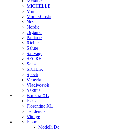
Metallica
MICHELLE
Mimi
Monte-Cristo
Neva
Nordic
Organic
Pantone
Richie
Salute
Sauvage
SECRET
Sensei
SICILIA
Spectr
Venezia
Vladivostok
Yakutia
Barbara XL
Fiesta
Florentine XL
Tendencia
Vitrage
Fipar
Modelli De