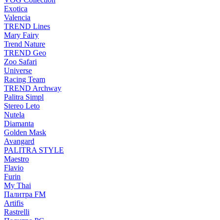
Exotica
Valencia
TREND Lines
Mary Fairy
Trend Nature
TREND Geo
Zoo Safari
Universe
Racing Team
TREND Archway
Palitra Simpl
Stereo Leto
Nutela
Diamanta
Golden Mask
Avangard
PALITRA STYLE
Maestro
Flavio
Furin
My Thai
Палитра FM
Artifis
Rastrelli