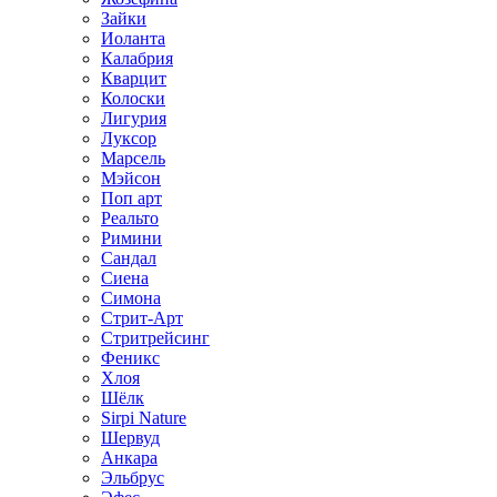
Зайки
Иоланта
Калабрия
Кварцит
Колоски
Лигурия
Луксор
Марсель
Мэйсон
Поп арт
Реальто
Римини
Сандал
Сиена
Симона
Стрит-Арт
Стритрейсинг
Феникс
Хлоя
Шёлк
Sirpi Nature
Шервуд
Анкара
Эльбрус