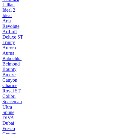
Lillian
Ideal 2
Ideal
Aria
Revolute
ArtLoft
Deluxe ST
Trinity
Aurora
Aurus
Babochka
Belmond
Bounty
Breeze
Canуon
Charme
Royal ST
Colibri
Spaceman
Ultra
Spline
DIVA
Dubai
Fresco
Geoton