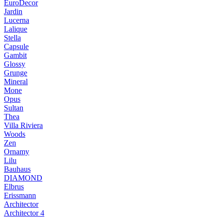
EuroDecor
Jardin
Lucerna
Lalique
Stella
Capsule
Gambit
Glossy
Grunge
Mineral
Mone
Opus
Sultan
Thea
Villa Riviera
Woods
Zen
Ornamy
Lilu
Bauhaus
DIAMOND
Elbrus
Erissmann
Architector
Architector 4