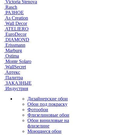
Victoria Stenova
Rasch
РАЗНОЕ
As Creation
Wall Decor
ATELIERO
EuroDecor
DIAMOND
Erissmann
Marburg
Ostima
Monte Solaro
WallSecret
Артекс
Палитра
ЗАКАЗНЫЕ
Индустрия
Дизайнерские обои
Обои под покраску
Фотообои
Флизелиновые обои
Обои виниловые на
флизелине
Моющиеся обои