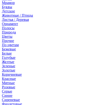
Мрамор
Буквы
Детские
Животные / Птицы
Листья / Деревья
Орнамент
Полосы
Природа
Цветы
Прочие
По цветам
Бежевые
Белые
Голубые
Желтые
Зеленые
Золотые
Коричневые
Красные
Мятные
Розовые
Серые
Синие
Сиреневые
Фиолетовые