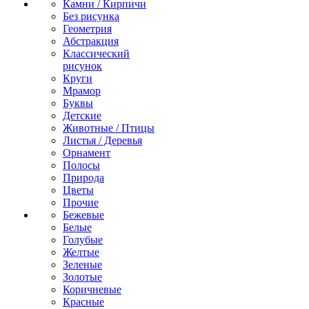
Камни / Кирпичи
Без рисунка
Геометрия
Абстракция
Классический
рисунок
Круги
Мрамор
Буквы
Детские
Животные / Птицы
Листья / Деревья
Орнамент
Полосы
Природа
Цветы
Прочие
Бежевые
Белые
Голубые
Желтые
Зеленые
Золотые
Коричневые
Красные