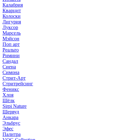
Калабрия
Кварцит
Колоски
Лигурия
Луксор
Марсель
Мэйсон
Поп арт
Реальто
Римини
Сандал
Сиена
Симона
Стрит-Арт
Стритрейсинг
Феникс
Хлоя
Шёлк
Sirpi Nature
Шервуд
Анкара
Эльбрус
Эфес
Палитра
VOG Collection