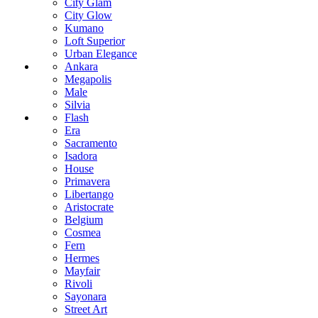
City Glam
City Glow
Kumano
Loft Superior
Urban Elegance
Ankara
Megapolis
Male
Silvia
Flash
Era
Sacramento
Isadora
House
Primavera
Libertango
Aristocrate
Belgium
Cosmea
Fern
Hermes
Mayfair
Rivoli
Sayonara
Street Art