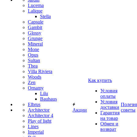
Lucerna
Lalique
Stella
Capsule
Gambit
Glossy
Grunge
Mineral
Mone
Opus
Sultan
Thea
Villa Riviera
Woods
Как купить
Zen
Ornamy
Условия
Lilu
оплаты
Bauhaus
Условия
Elbrus
Полезн
доставки
Architector
Акции
советы
Гарантия
Architector 4
на товар
Play of light
Обмен и
Lines
возврат
Imperial