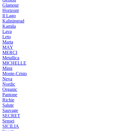
Glamour
Horizont
Il Lago
Kaliningrad
Kamila
Lava
Leto
Marta
MAY
MERCI
Metallica
MICHELLE
Mimi
Monte-Cristo
Neva
Nordic
Organic
Pantone
Richie
Salute
Sauvage
SECRET
Sensei
SICILIA