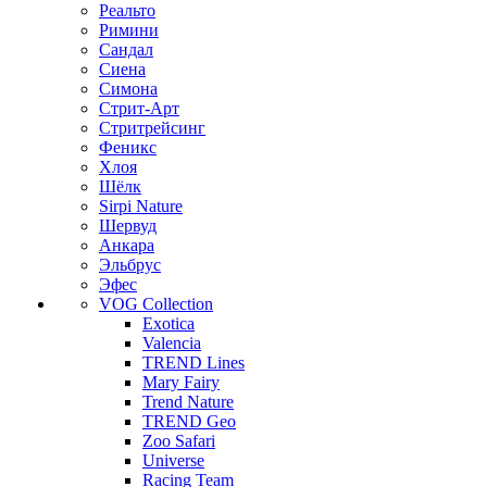
Реальто
Римини
Сандал
Сиена
Симона
Стрит-Арт
Стритрейсинг
Феникс
Хлоя
Шёлк
Sirpi Nature
Шервуд
Анкара
Эльбрус
Эфес
VOG Collection
Exotica
Valencia
TREND Lines
Mary Fairy
Trend Nature
TREND Geo
Zoo Safari
Universe
Racing Team