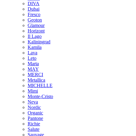
DIVA
Dubai
Fresco
Geoton
Glamour
Horizont
Il Lago
Kaliningrad
Kamila
Lava
Leto
Marta
MAY
MERCI
Metallica
MICHELLE
Mimi
Monte-Cristo
Neva
Nordic
Organic
Pantone
Richie
Salute
Sauvage