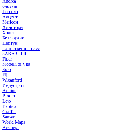
Andrea
Giovanni
Lorenzo
Акцент
Мейсон
Хинотори
Холст
Белладжио
Нептун
Таинственный лес
ЗАКАЗНЫЕ
Fipar
Modelli di Vita
Solo
Fiji
Wiganford
Индустрия
Artique
Bloom
Leto
Exotica
Graffiti
Sansara
World Maps
Айсберг