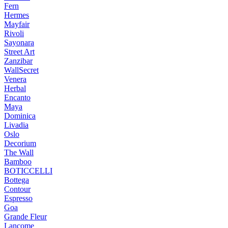
Fern
Hermes
Mayfair
Rivoli
Sayonara
Street Art
Zanzibar
WallSecret
Venera
Herbal
Encanto
Maya
Dominica
Livadia
Oslo
Decorium
The Wall
Bamboo
BOTICCELLI
Bottega
Contour
Espresso
Goa
Grande Fleur
Lancome