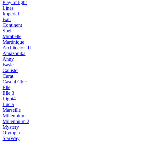
Play of light
Lines
Imperial
Bali
Continent
Spell
Mirabelle
Martinique
Architector III
Amazonika
Anny
Basic
Callisto
Carat
Casual Chic
Elle
Elle 3
Light4
Lucia
Marseille
Millennium
Millennium 2
Mystery
Olympia
StarWay