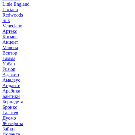
Little England
Luciano
Redwoods
Silk
Veneciano
Артекс
Космос
Акцент
Малена
Вектор
Гамма
Урбан
Fusion
Адажио
Амадеус
Анданте
Арабика
Бантики
Бернадета
Бронкс
Галатея
Дуомо
Жозефина
Зайки
Иоланта