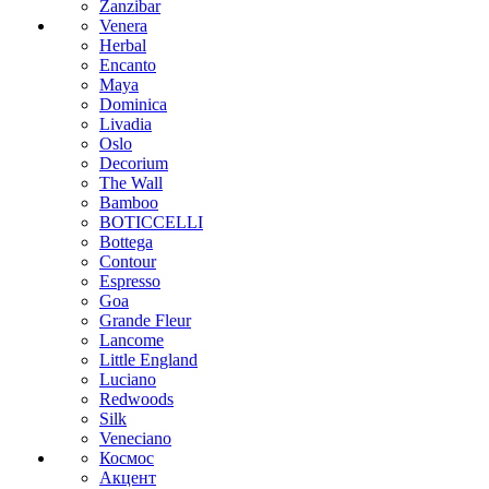
Zanzibar
Venera
Herbal
Encanto
Maya
Dominica
Livadia
Oslo
Decorium
The Wall
Bamboo
BOTICCELLI
Bottega
Contour
Espresso
Goa
Grande Fleur
Lancome
Little England
Luciano
Redwoods
Silk
Veneciano
Космос
Акцент