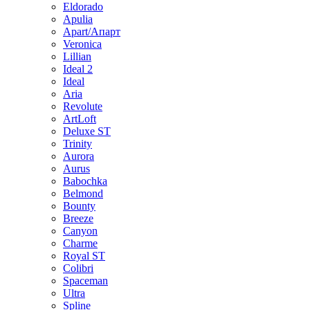
Eldorado
Apulia
Apart/Апарт
Veronica
Lillian
Ideal 2
Ideal
Aria
Revolute
ArtLoft
Deluxe ST
Trinity
Aurora
Aurus
Babochka
Belmond
Bounty
Breeze
Canуon
Charme
Royal ST
Colibri
Spaceman
Ultra
Spline