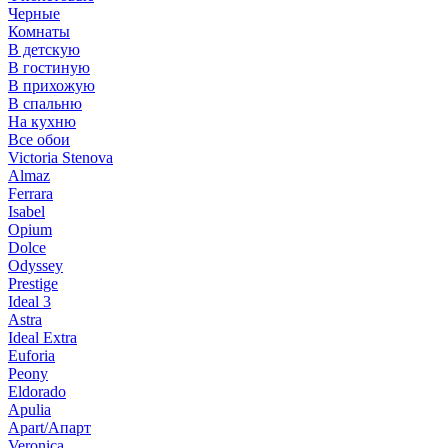
Черные
Комнаты
В детскую
В гостиную
В прихожую
В спальню
На кухню
Все обои
Victoria Stenova
Almaz
Ferrara
Isabel
Opium
Dolce
Odyssey
Prestige
Ideal 3
Astra
Ideal Extra
Euforia
Peony
Eldorado
Apulia
Apart/Апарт
Veronica