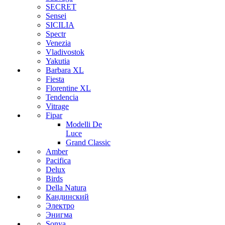
SECRET
Sensei
SICILIA
Spectr
Venezia
Vladivostok
Yakutia
Barbara XL
Fiesta
Florentine XL
Tendencia
Vitrage
Fipar
Modelli De
Luce
Grand Classic
Amber
Pacifica
Delux
Birds
Della Natura
Кандинский
Электро
Энигма
Sonya