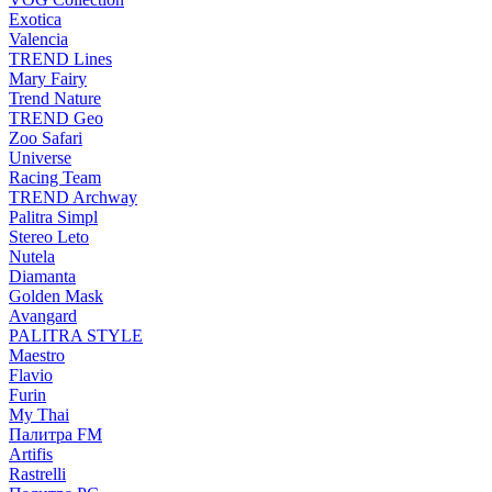
Exotica
Valencia
TREND Lines
Mary Fairy
Trend Nature
TREND Geo
Zoo Safari
Universe
Racing Team
TREND Archway
Palitra Simpl
Stereo Leto
Nutela
Diamanta
Golden Mask
Avangard
PALITRA STYLE
Maestro
Flavio
Furin
My Thai
Палитра FM
Artifis
Rastrelli