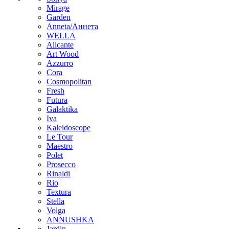
Mirage
Garden
Anneta/Аннета
WELLA
Alicante
Art Wood
Azzurro
Cora
Cosmopolitan
Fresh
Futura
Galaktika
Iva
Kaleidoscope
Le Tour
Maestro
Polet
Prosecco
Rinaldi
Rio
Textura
Stella
Volga
ANNUSHKA
Jardin