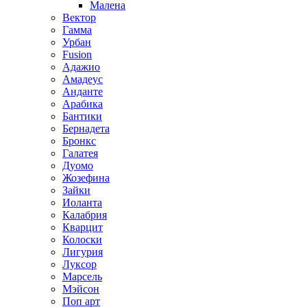
Малена
Вектор
Гамма
Урбан
Fusion
Адажио
Амадеус
Анданте
Арабика
Бантики
Бернадета
Бронкс
Галатея
Дуомо
Жозефина
Зайки
Иоланта
Калабрия
Кварцит
Колоски
Лигурия
Луксор
Марсель
Мэйсон
Поп арт