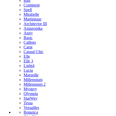
Bali
Continent
Spell
Mirabelle
Martinique
Architector III
Amazonika
Anny
Basic
Callisto
Carat
Casual Chic
Elle
Elle 3
Light4
Lucia
Marseille
Millennium
Millennium 2
Mystery
Olympia
StarWay
Tessa
Versailles
Botanica