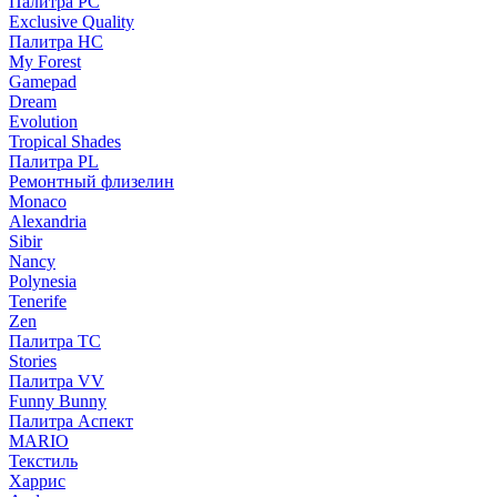
Палитра PC
Exclusive Quality
Палитра HС
My Forest
Gamepad
Dream
Evolution
Tropical Shades
Палитра PL
Ремонтный флизелин
Monaco
Alexandria
Sibir
Nancy
Polynesia
Tenerife
Zen
Палитра TC
Stories
Палитра VV
Funny Bunny
Палитра Аспект
MARIO
Текстиль
Харрис