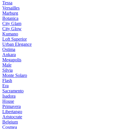
Tessa
Versailles
Marburg
Botanica
City Glam
City Glow
Kumano
Loft Superior
Urban Elegance
Ostima
Ankara
Megapolis
Male
Silvia
Monte Solaro
Flash
Era
Sacramento
Isadora
House
Primavera
Libertango
Aristocrate
Belgium
Cosmea