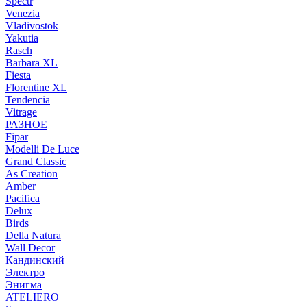
Spectr
Venezia
Vladivostok
Yakutia
Rasch
Barbara XL
Fiesta
Florentine XL
Tendencia
Vitrage
РАЗНОЕ
Fipar
Modelli De Luce
Grand Classic
As Creation
Amber
Pacifica
Delux
Birds
Della Natura
Wall Decor
Кандинский
Электро
Энигма
ATELIERO