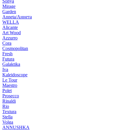
Sonya
Mirage
Garden
Anneta/Аннета
WELLA
Alicante
Art Wood
Azzurro
Cora
Cosmopolitan
Fresh
Futura
Galaktika
Iva
Kaleidoscope
Le Tour
Maestro
Polet
Prosecco
Rinaldi
Rio
Textura
Stella
Volga
ANNUSHKA