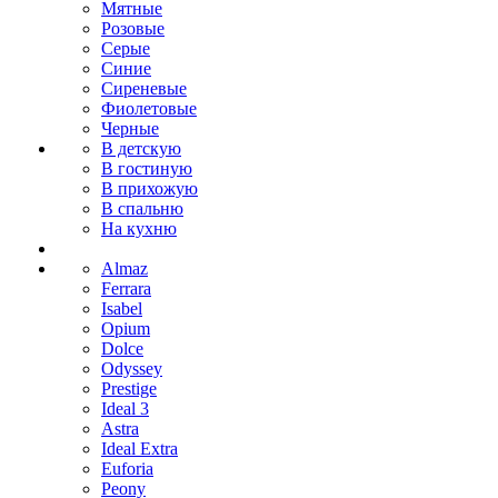
Мятные
Розовые
Серые
Синие
Сиреневые
Фиолетовые
Черные
В детскую
В гостиную
В прихожую
В спальню
На кухню
Almaz
Ferrara
Isabel
Opium
Dolce
Odyssey
Prestige
Ideal 3
Astra
Ideal Extra
Euforia
Peony