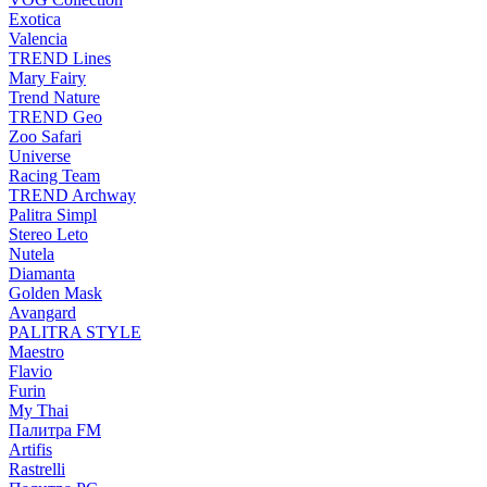
Exotica
Valencia
TREND Lines
Mary Fairy
Trend Nature
TREND Geo
Zoo Safari
Universe
Racing Team
TREND Archway
Palitra Simpl
Stereo Leto
Nutela
Diamanta
Golden Mask
Avangard
PALITRA STYLE
Maestro
Flavio
Furin
My Thai
Палитра FM
Artifis
Rastrelli