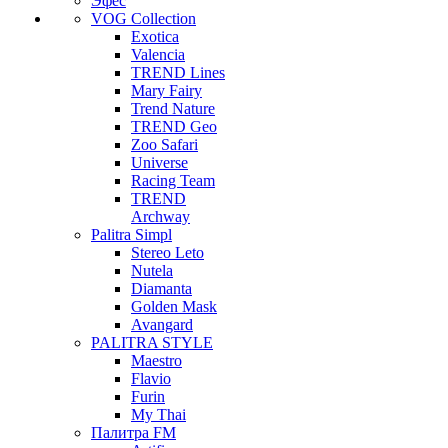
Эфес
VOG Collection
Exotica
Valencia
TREND Lines
Mary Fairy
Trend Nature
TREND Geo
Zoo Safari
Universe
Racing Team
TREND
Archway
Palitra Simpl
Stereo Leto
Nutela
Diamanta
Golden Mask
Avangard
PALITRA STYLE
Maestro
Flavio
Furin
My Thai
Палитра FM