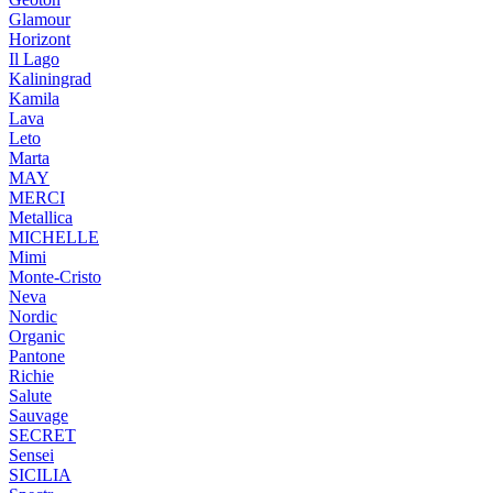
Glamour
Horizont
Il Lago
Kaliningrad
Kamila
Lava
Leto
Marta
MAY
MERCI
Metallica
MICHELLE
Mimi
Monte-Cristo
Neva
Nordic
Organic
Pantone
Richie
Salute
Sauvage
SECRET
Sensei
SICILIA