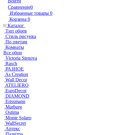
Войти
Сравнение
0
Избранные товары
0
Корзина
0
Каталог
Тип обоев
Стиль рисунка
По цветам
Комнаты
Все обои
Victoria Stenova
Rasch
РАЗНОЕ
As Creation
Wall Decor
ATELIERO
EuroDecor
DIAMOND
Erissmann
Marburg
Ostima
Monte Solaro
WallSecret
Артекс
Палитра