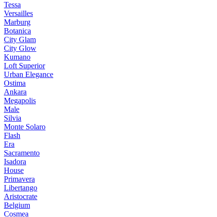
Tessa
Versailles
Marburg
Botanica
City Glam
City Glow
Kumano
Loft Superior
Urban Elegance
Ostima
Ankara
Megapolis
Male
Silvia
Monte Solaro
Flash
Era
Sacramento
Isadora
House
Primavera
Libertango
Aristocrate
Belgium
Cosmea