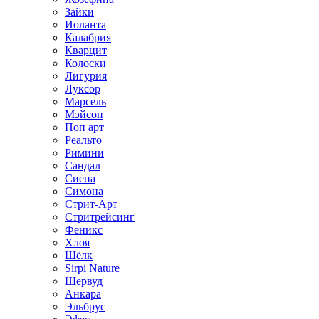
Зайки
Иоланта
Калабрия
Кварцит
Колоски
Лигурия
Луксор
Марсель
Мэйсон
Поп арт
Реальто
Римини
Сандал
Сиена
Симона
Стрит-Арт
Стритрейсинг
Феникс
Хлоя
Шёлк
Sirpi Nature
Шервуд
Анкара
Эльбрус