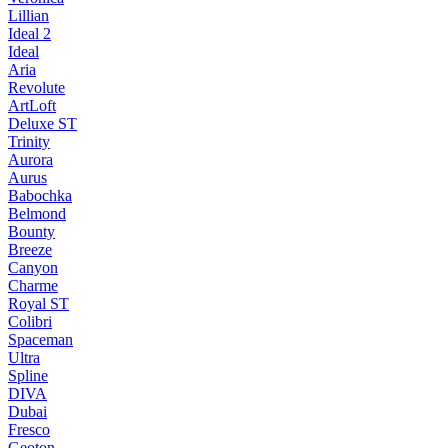
Lillian
Ideal 2
Ideal
Aria
Revolute
ArtLoft
Deluxe ST
Trinity
Aurora
Aurus
Babochka
Belmond
Bounty
Breeze
Canуon
Charme
Royal ST
Colibri
Spaceman
Ultra
Spline
DIVA
Dubai
Fresco
Geoton