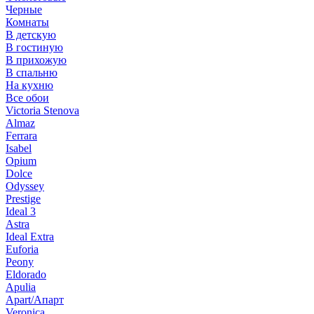
Черные
Комнаты
В детскую
В гостиную
В прихожую
В спальню
На кухню
Все обои
Victoria Stenova
Almaz
Ferrara
Isabel
Opium
Dolce
Odyssey
Prestige
Ideal 3
Astra
Ideal Extra
Euforia
Peony
Eldorado
Apulia
Apart/Апарт
Veronica