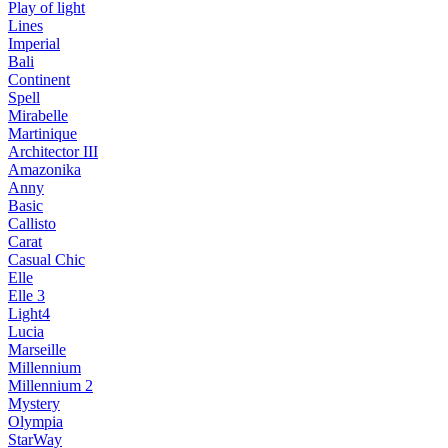
Play of light
Lines
Imperial
Bali
Continent
Spell
Mirabelle
Martinique
Architector III
Amazonika
Anny
Basic
Callisto
Carat
Casual Chic
Elle
Elle 3
Light4
Lucia
Marseille
Millennium
Millennium 2
Mystery
Olympia
StarWay