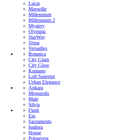
Lucia
Marseille
Millennium
Millennium 2
Mystery
Olympia
StarWay
Tessa
Versailles
Botanica
City Glam
City Glow
Kumano
Loft Superior
Urban Elegance
Ankara
Megapolis
Male
Silvia
Flash
Era
Sacramento
Isadora
House
Primavera