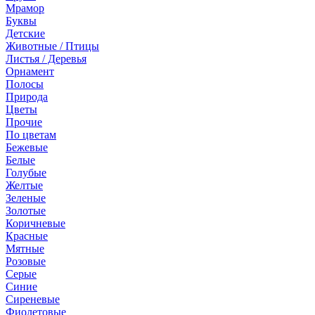
Мрамор
Буквы
Детские
Животные / Птицы
Листья / Деревья
Орнамент
Полосы
Природа
Цветы
Прочие
По цветам
Бежевые
Белые
Голубые
Желтые
Зеленые
Золотые
Коричневые
Красные
Мятные
Розовые
Серые
Синие
Сиреневые
Фиолетовые