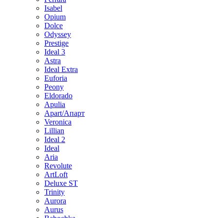
Isabel
Opium
Dolce
Odyssey
Prestige
Ideal 3
Astra
Ideal Extra
Euforia
Peony
Eldorado
Apulia
Apart/Апарт
Veronica
Lillian
Ideal 2
Ideal
Aria
Revolute
ArtLoft
Deluxe ST
Trinity
Aurora
Aurus