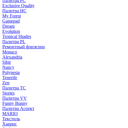
Палитра PC
Exclusive Quality
Палитра HС
My Forest
Gamepad
Dream
Evolution
Tropical Shades
Палитра PL
Ремонтный флизелин
Monaco
Alexandria
Sibir
Nancy
Polynesia
Tenerife
Zen
Палитра TC
Stories
Палитра VV
Funny Bunny
Палитра Аспект
MARIO
Текстиль
Харрис