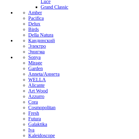
Luce
Grand Classic
Amber
Pacifica
Delux
Birds
Della Natura
Кандинский
Электро
Энигма
Sonya
Mirage
Garden
Anneta/Аннета
WELLA
Alicante
Art Wood
Azzurro
Cora
Cosmopolitan
Fresh
Futura
Galaktika
Iva
Kaleidoscope