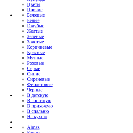
Цветы
Прочие
Бежевые
Белые
Голубые
Желтые
Зеленые
Золотые
Коричневые
Красные
Мятные
Розовые
Серые
Синие
Сиреневые
Фиолетовые
Черные
В детскую
В гостиную
В прихожую
В спальню
На кухню
Almaz
Ferrara