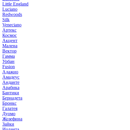
Little England
Luciano
Redwoods
Silk
Veneciano
Артекс
Космос
Акцент
Малена
Вектор
Гамма
Урбан
Fusion
Адажио
Амадеус
Анданте
Арабика
Бантики
Бернадета
Бронкс
Галатея
Дуомо
Жозефина
Зайки
Иоланта