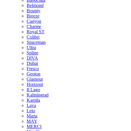
Babochka
Belmond
Bounty
Breeze
Canуon
Charme
Royal ST
Colibri
Spaceman
Ultra
Spline
DIVA
Dubai
Fresco
Geoton
Glamour
Horizont
Il Lago
Kaliningrad
Kamila
Lava
Leto
Marta
MAY
MERCI