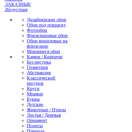
ЗАКАЗНЫЕ
Индустрия
Дизайнерские обои
Обои под покраску
Фотообои
Флизелиновые обои
Обои виниловые на
флизелине
Моющиеся обои
Камни / Кирпичи
Без рисунка
Геометрия
Абстракция
Классический
рисунок
Круги
Мрамор
Буквы
Детские
Животные / Птицы
Листья / Деревья
Орнамент
Полосы
Природа