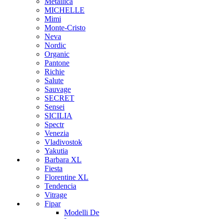
Metallica
MICHELLE
Mimi
Monte-Cristo
Neva
Nordic
Organic
Pantone
Richie
Salute
Sauvage
SECRET
Sensei
SICILIA
Spectr
Venezia
Vladivostok
Yakutia
Barbara XL
Fiesta
Florentine XL
Tendencia
Vitrage
Fipar
Modelli De