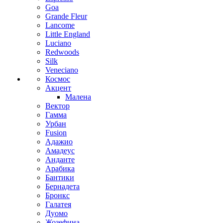
Goa
Grande Fleur
Lancome
Little England
Luciano
Redwoods
Silk
Veneciano
Космос
Акцент
Малена
Вектор
Гамма
Урбан
Fusion
Адажио
Амадеус
Анданте
Арабика
Бантики
Бернадета
Бронкс
Галатея
Дуомо
Жозефина