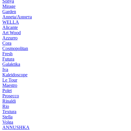
Sonya
Mirage
Garden
Anneta/Аннета
WELLA
Alicante
Art Wood
Azzurro
Cora
Cosmopolitan
Fresh
Futura
Galaktika
Iva
Kaleidoscope
Le Tour
Maestro
Polet
Prosecco
Rinaldi
Rio
Textura
Stella
Volga
ANNUSHKA