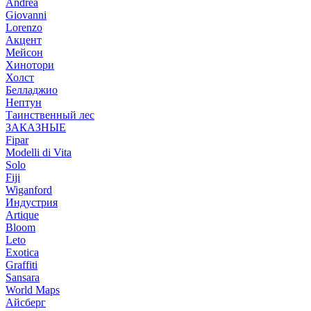
Andrea
Giovanni
Lorenzo
Акцент
Мейсон
Хинотори
Холст
Белладжио
Нептун
Таинственный лес
ЗАКАЗНЫЕ
Fipar
Modelli di Vita
Solo
Fiji
Wiganford
Индустрия
Artique
Bloom
Leto
Exotica
Graffiti
Sansara
World Maps
Айсберг