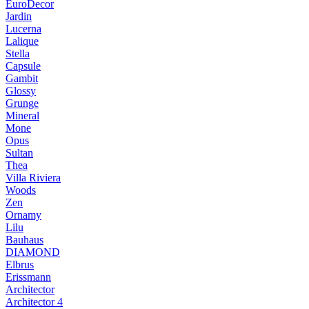
EuroDecor
Jardin
Lucerna
Lalique
Stella
Capsule
Gambit
Glossy
Grunge
Mineral
Mone
Opus
Sultan
Thea
Villa Riviera
Woods
Zen
Ornamy
Lilu
Bauhaus
DIAMOND
Elbrus
Erissmann
Architector
Architector 4