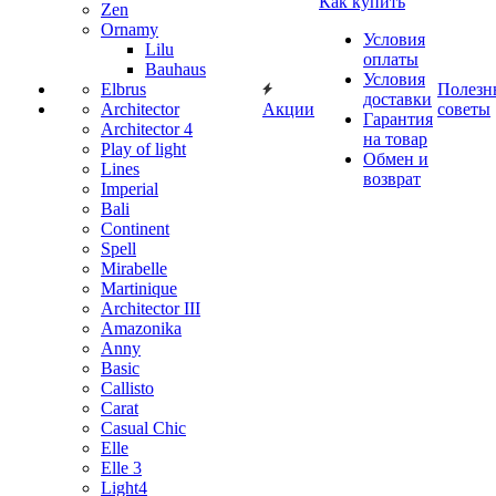
Как купить
Zen
Ornamy
Условия
Lilu
оплаты
Bauhaus
Условия
Elbrus
Полезн
доставки
Architector
Акции
советы
Гарантия
Architector 4
на товар
Play of light
Обмен и
Lines
возврат
Imperial
Bali
Continent
Spell
Mirabelle
Martinique
Architector III
Amazonika
Anny
Basic
Callisto
Carat
Casual Chic
Elle
Elle 3
Light4