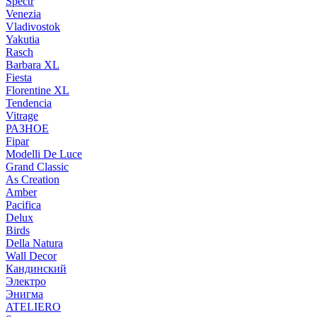
Spectr
Venezia
Vladivostok
Yakutia
Rasch
Barbara XL
Fiesta
Florentine XL
Tendencia
Vitrage
РАЗНОЕ
Fipar
Modelli De Luce
Grand Classic
As Creation
Amber
Pacifica
Delux
Birds
Della Natura
Wall Decor
Кандинский
Электро
Энигма
ATELIERO