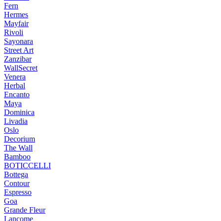
Fern
Hermes
Mayfair
Rivoli
Sayonara
Street Art
Zanzibar
WallSecret
Venera
Herbal
Encanto
Maya
Dominica
Livadia
Oslo
Decorium
The Wall
Bamboo
BOTICCELLI
Bottega
Contour
Espresso
Goa
Grande Fleur
Lancome