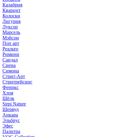
Калабрия
Кварцит
Колоски
Лигурия
Луксор
Марсель
Мэйсон
Поп арт
Реальто
Римини
Сандал
Сиена
Симона
Стрит-Арт
Стритрейсинг
Феникс
Хлоя
Шёлк
Sirpi Nature
Шервуд
Анкара
Эльбрус
Эфес
Палитра
VOG Collection