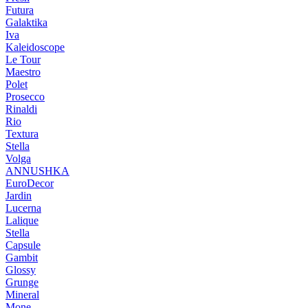
Futura
Galaktika
Iva
Kaleidoscope
Le Tour
Maestro
Polet
Prosecco
Rinaldi
Rio
Textura
Stella
Volga
ANNUSHKA
EuroDecor
Jardin
Lucerna
Lalique
Stella
Capsule
Gambit
Glossy
Grunge
Mineral
Mone