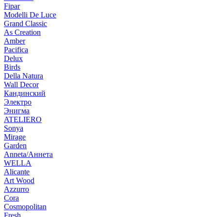
Fipar
Modelli De Luce
Grand Classic
As Creation
Amber
Pacifica
Delux
Birds
Della Natura
Wall Decor
Кандинский
Электро
Энигма
ATELIERO
Sonya
Mirage
Garden
Anneta/Аннета
WELLA
Alicante
Art Wood
Azzurro
Cora
Cosmopolitan
Fresh