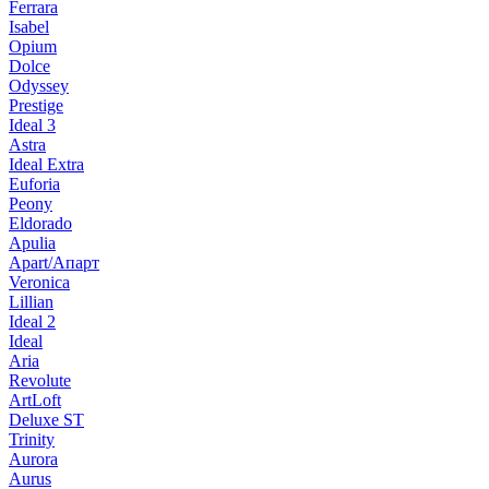
Ferrara
Isabel
Opium
Dolce
Odyssey
Prestige
Ideal 3
Astra
Ideal Extra
Euforia
Peony
Eldorado
Apulia
Apart/Апарт
Veronica
Lillian
Ideal 2
Ideal
Aria
Revolute
ArtLoft
Deluxe ST
Trinity
Aurora
Aurus