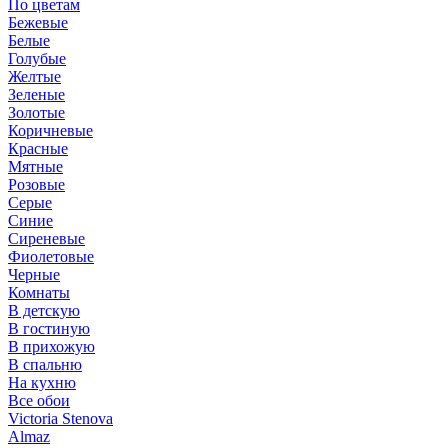
По цветам
Бежевые
Белые
Голубые
Желтые
Зеленые
Золотые
Коричневые
Красные
Мятные
Розовые
Серые
Синие
Сиреневые
Фиолетовые
Черные
Комнаты
В детскую
В гостиную
В прихожую
В спальню
На кухню
Все обои
Victoria Stenova
Almaz