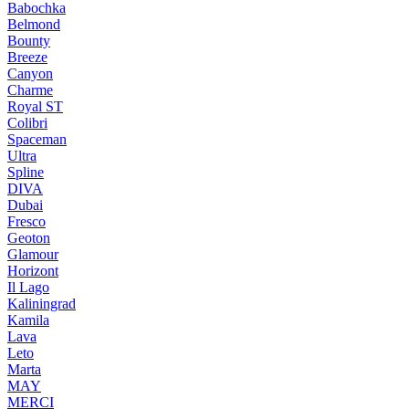
Babochka
Belmond
Bounty
Breeze
Canуon
Charme
Royal ST
Colibri
Spaceman
Ultra
Spline
DIVA
Dubai
Fresco
Geoton
Glamour
Horizont
Il Lago
Kaliningrad
Kamila
Lava
Leto
Marta
MAY
MERCI