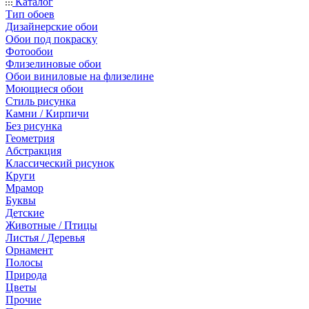
Каталог
Тип обоев
Дизайнерские обои
Обои под покраску
Фотообои
Флизелиновые обои
Обои виниловые на флизелине
Моющиеся обои
Стиль рисунка
Камни / Кирпичи
Без рисунка
Геометрия
Абстракция
Классический рисунок
Круги
Мрамор
Буквы
Детские
Животные / Птицы
Листья / Деревья
Орнамент
Полосы
Природа
Цветы
Прочие