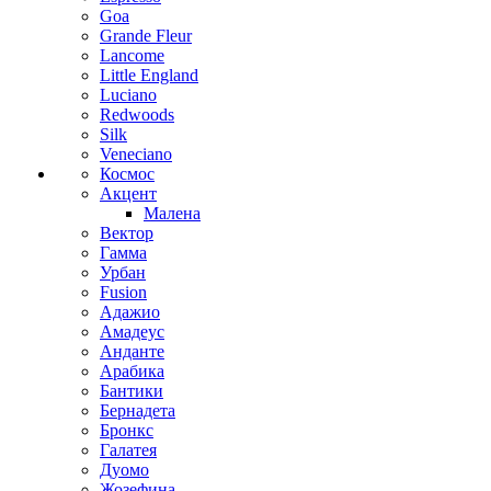
Goa
Grande Fleur
Lancome
Little England
Luciano
Redwoods
Silk
Veneciano
Космос
Акцент
Малена
Вектор
Гамма
Урбан
Fusion
Адажио
Амадеус
Анданте
Арабика
Бантики
Бернадета
Бронкс
Галатея
Дуомо
Жозефина