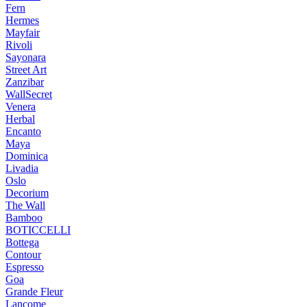
Fern
Hermes
Mayfair
Rivoli
Sayonara
Street Art
Zanzibar
WallSecret
Venera
Herbal
Encanto
Maya
Dominica
Livadia
Oslo
Decorium
The Wall
Bamboo
BOTICCELLI
Bottega
Contour
Espresso
Goa
Grande Fleur
Lancome