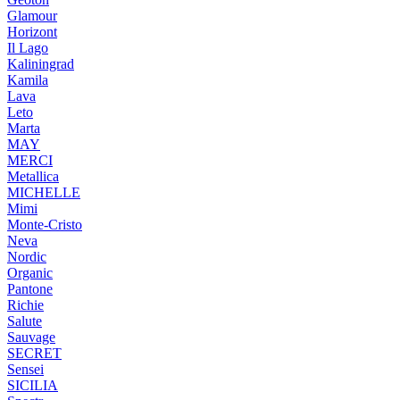
Glamour
Horizont
Il Lago
Kaliningrad
Kamila
Lava
Leto
Marta
MAY
MERCI
Metallica
MICHELLE
Mimi
Monte-Cristo
Neva
Nordic
Organic
Pantone
Richie
Salute
Sauvage
SECRET
Sensei
SICILIA