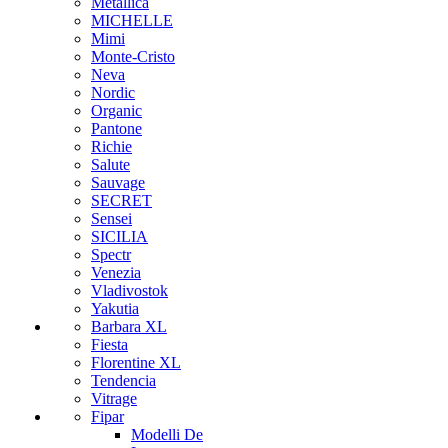
Metallica
MICHELLE
Mimi
Monte-Cristo
Neva
Nordic
Organic
Pantone
Richie
Salute
Sauvage
SECRET
Sensei
SICILIA
Spectr
Venezia
Vladivostok
Yakutia
Barbara XL
Fiesta
Florentine XL
Tendencia
Vitrage
Fipar
Modelli De