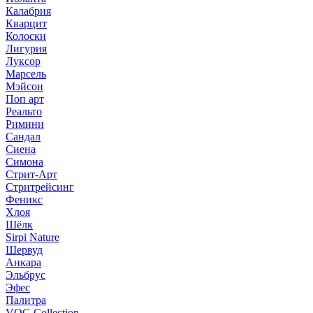
Калабрия
Кварцит
Колоски
Лигурия
Луксор
Марсель
Мэйсон
Поп арт
Реальто
Римини
Сандал
Сиена
Симона
Стрит-Арт
Стритрейсинг
Феникс
Хлоя
Шёлк
Sirpi Nature
Шервуд
Анкара
Эльбрус
Эфес
Палитра
VOG Collection