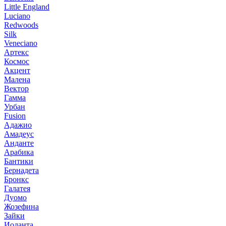
Little England
Luciano
Redwoods
Silk
Veneciano
Артекс
Космос
Акцент
Малена
Вектор
Гамма
Урбан
Fusion
Адажио
Амадеус
Анданте
Арабика
Бантики
Бернадета
Бронкс
Галатея
Дуомо
Жозефина
Зайки
Иоланта