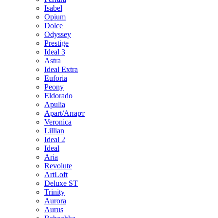
Isabel
Opium
Dolce
Odyssey
Prestige
Ideal 3
Astra
Ideal Extra
Euforia
Peony
Eldorado
Apulia
Apart/Апарт
Veronica
Lillian
Ideal 2
Ideal
Aria
Revolute
ArtLoft
Deluxe ST
Trinity
Aurora
Aurus