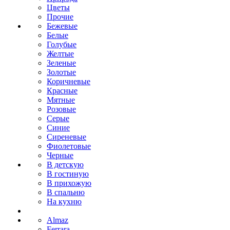
Цветы
Прочие
Бежевые
Белые
Голубые
Желтые
Зеленые
Золотые
Коричневые
Красные
Мятные
Розовые
Серые
Синие
Сиреневые
Фиолетовые
Черные
В детскую
В гостиную
В прихожую
В спальню
На кухню
Almaz
Ferrara