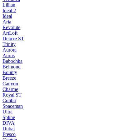
Lillian
Ideal 2
Ideal
Aria
Revolute
ArtLoft
Deluxe ST
Trinity
Aurora
Aurus
Babochka
Belmond
Bounty
Breeze
Canуon
Charme
Royal ST
Colibri
Spaceman
Ultra
Spline
DIVA
Dubai
Fresco
Geoton