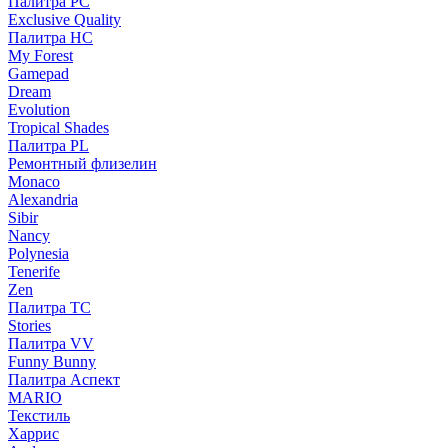
Палитра PC
Exclusive Quality
Палитра HС
My Forest
Gamepad
Dream
Evolution
Tropical Shades
Палитра PL
Ремонтный флизелин
Monaco
Alexandria
Sibir
Nancy
Polynesia
Tenerife
Zen
Палитра TC
Stories
Палитра VV
Funny Bunny
Палитра Аспект
MARIO
Текстиль
Харрис