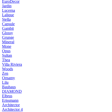
EuroDecor
Jardin
Lucerna
Lalique
Stella
Capsule
Gambit
Glossy
Grunge
Mineral
Mone
Opus
Sultan
Thea
Villa Riviera
Woods
Zen
Ornamy
Lilu
Bauhaus
DIAMOND
Elbrus
Erissmann
Architector
Architector 4