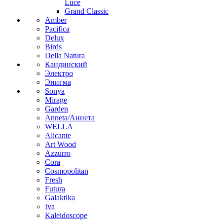
Luce
Grand Classic
Amber
Pacifica
Delux
Birds
Della Natura
Кандинский
Электро
Энигма
Sonya
Mirage
Garden
Anneta/Аннета
WELLA
Alicante
Art Wood
Azzurro
Cora
Cosmopolitan
Fresh
Futura
Galaktika
Iva
Kaleidoscope