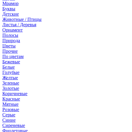
Мрамор
Буквы
Детские
Животные / Птицы
Листья / Деревья
Орнамент
Полосы
Природа
Цветы
Прочие
По цветам
Бежевые
Белые
Голубые
Желтые
Зеленые
Золотые
Коричневые
Красные
Мятные
Розовые
Серые
Синие
Сиреневые
Фиолетовые