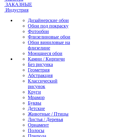
ЗАКАЗНЫЕ
Индустрия
Дизайнерские обои
Обои под покраску
Фотообои
Флизелиновые обои
Обои виниловые на
флизелине
Моющиеся обои
Камни / Кирпичи
Без рисунка
Геометрия
Абстракция
Классический
рисунок
Круги
Мрамор
Буквы
Детские
Животные / Птицы
Листья / Деревья
Орнамент
Полосы
Природа