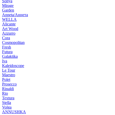
Sonya
Mirage
Garden
Anneta/Аннета
WELLA
Alicante
Art Wood
Azzurro
Cora
Cosmopolitan
Fresh
Futura
Galaktika
Iva
Kaleidoscope
Le Tour
Maestro
Polet
Prosecco
Rinaldi
Rio
Textura
Stella
Volga
ANNUSHKA