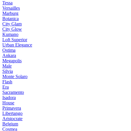
Tessa
Versailles
Marburg
Botanica
City Glam
City Glow
Kumano
Loft Superior
Urban Elegance
Ostima
Ankara
Megapolis
Male
Silvia
Monte Solaro
Flash
Era
Sacramento
Isadora
House
Primavera
Libertango
Aristocrate
Belgium
Cosmea