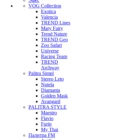
Эфес
VOG Collection
Exotica
Valencia
TREND Lines
Mary Fairy
Trend Nature
TREND Geo
Zoo Safari
Universe
Racing Team
TREND
Archway
Palitra Simpl
Stereo Leto
Nutela
Diamanta
Golden Mask
Avangard
PALITRA STYLE
Maestro
Flavio
Furin
My Thai
Палитра FM