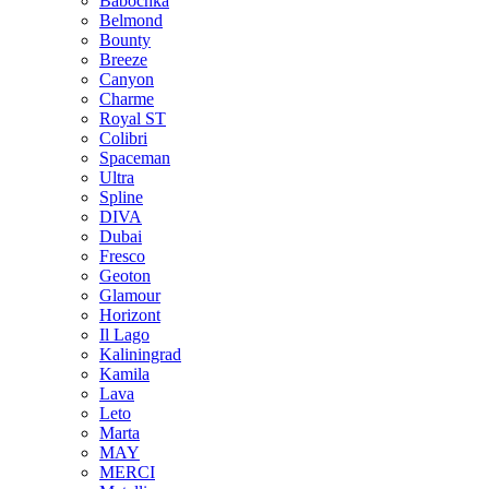
Babochka
Belmond
Bounty
Breeze
Canуon
Charme
Royal ST
Colibri
Spaceman
Ultra
Spline
DIVA
Dubai
Fresco
Geoton
Glamour
Horizont
Il Lago
Kaliningrad
Kamila
Lava
Leto
Marta
MAY
MERCI