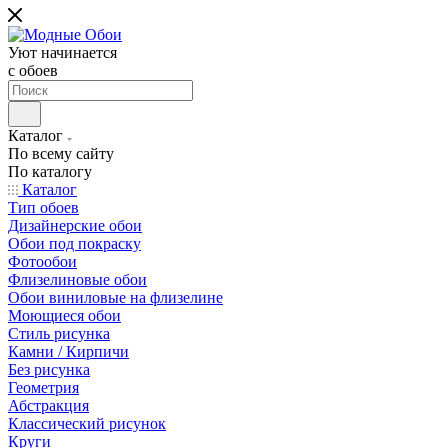
Уют начинается
c обоев
Каталог
По всему сайту
По каталогу
Каталог
Тип обоев
Дизайнерские обои
Обои под покраску
Фотообои
Флизелиновые обои
Обои виниловые на флизелине
Моющиеся обои
Стиль рисунка
Камни / Кирпичи
Без рисунка
Геометрия
Абстракция
Классический рисунок
Круги