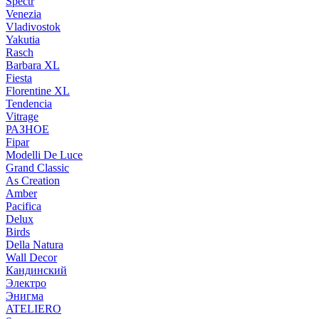
Spectr
Venezia
Vladivostok
Yakutia
Rasch
Barbara XL
Fiesta
Florentine XL
Tendencia
Vitrage
РАЗНОЕ
Fipar
Modelli De Luce
Grand Classic
As Creation
Amber
Pacifica
Delux
Birds
Della Natura
Wall Decor
Кандинский
Электро
Энигма
ATELIERO