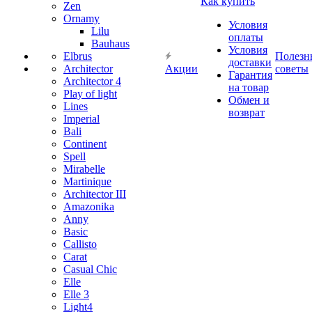
Как купить
Zen
Ornamy
Условия
Lilu
оплаты
Bauhaus
Условия
Elbrus
Полезн
доставки
Architector
Акции
советы
Гарантия
Architector 4
на товар
Play of light
Обмен и
Lines
возврат
Imperial
Bali
Continent
Spell
Mirabelle
Martinique
Architector III
Amazonika
Anny
Basic
Callisto
Carat
Casual Chic
Elle
Elle 3
Light4