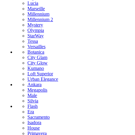
Lucia
Marseille
Millennium
Millennium 2
Mystery
Olympia
StarWay
Tessa
Versailles
Botanica
City Glam
City Glow
Kumano
Loft Superior
Urban Elegance
Ankara
Megapolis
Male
Silvia
Flash
Era
Sacramento
Isadora
House
Primavera