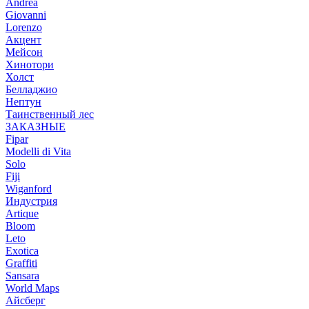
Andrea
Giovanni
Lorenzo
Акцент
Мейсон
Хинотори
Холст
Белладжио
Нептун
Таинственный лес
ЗАКАЗНЫЕ
Fipar
Modelli di Vita
Solo
Fiji
Wiganford
Индустрия
Artique
Bloom
Leto
Exotica
Graffiti
Sansara
World Maps
Айсберг