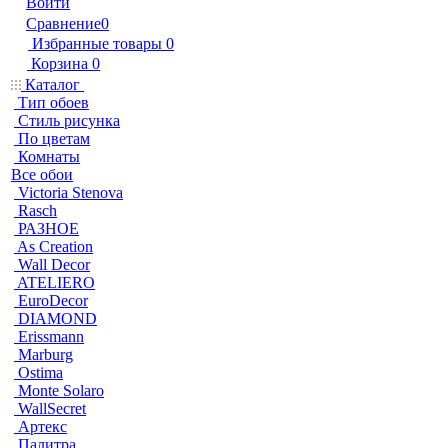
Войти
Сравнение
0
Избранные товары
0
Корзина
0
Каталог
Тип обоев
Стиль рисунка
По цветам
Комнаты
Все обои
Victoria Stenova
Rasch
РАЗНОЕ
As Creation
Wall Decor
ATELIERO
EuroDecor
DIAMOND
Erissmann
Marburg
Ostima
Monte Solaro
WallSecret
Артекс
Палитра