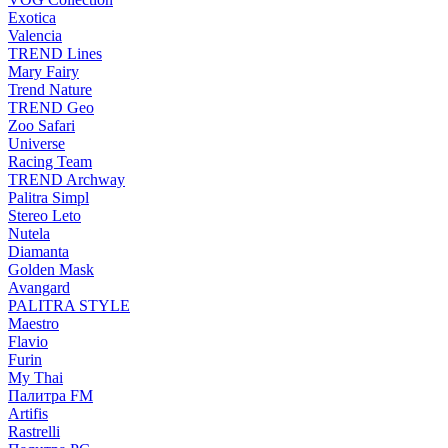
Exotica
Valencia
TREND Lines
Mary Fairy
Trend Nature
TREND Geo
Zoo Safari
Universe
Racing Team
TREND Archway
Palitra Simpl
Stereo Leto
Nutela
Diamanta
Golden Mask
Avangard
PALITRA STYLE
Maestro
Flavio
Furin
My Thai
Палитра FM
Artifis
Rastrelli