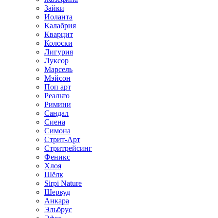
Зайки
Иоланта
Калабрия
Кварцит
Колоски
Лигурия
Луксор
Марсель
Мэйсон
Поп арт
Реальто
Римини
Сандал
Сиена
Симона
Стрит-Арт
Стритрейсинг
Феникс
Хлоя
Шёлк
Sirpi Nature
Шервуд
Анкара
Эльбрус