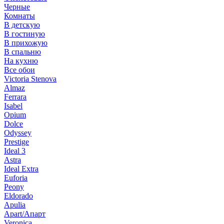
Черные
Комнаты
В детскую
В гостиную
В прихожую
В спальню
На кухню
Все обои
Victoria Stenova
Almaz
Ferrara
Isabel
Opium
Dolce
Odyssey
Prestige
Ideal 3
Astra
Ideal Extra
Euforia
Peony
Eldorado
Apulia
Apart/Апарт
Veronica