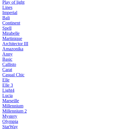
Play of light
Lines
Imperial
Bali
Continent
Spell
Mirabelle
Martinique
Architector III
Amazonika
Anny
Basic
Callisto
Carat
Casual Chic
Elle
Elle 3
Light4
Lucia
Marseille
Millennium
Millennium 2
Mystery
Olympia
StarWay