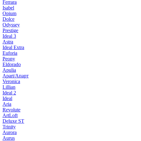
Ferrara
Isabel
Opium
Dolce
Odyssey
Prestige
Ideal 3
Astra
Ideal Extra
Euforia
Peony
Eldorado
Apulia
Apart/Апарт
Veronica
Lillian
Ideal 2
Ideal
Aria
Revolute
ArtLoft
Deluxe ST
Trinity
Aurora
Aurus