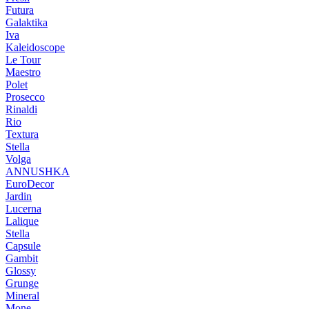
Futura
Galaktika
Iva
Kaleidoscope
Le Tour
Maestro
Polet
Prosecco
Rinaldi
Rio
Textura
Stella
Volga
ANNUSHKA
EuroDecor
Jardin
Lucerna
Lalique
Stella
Capsule
Gambit
Glossy
Grunge
Mineral
Mone