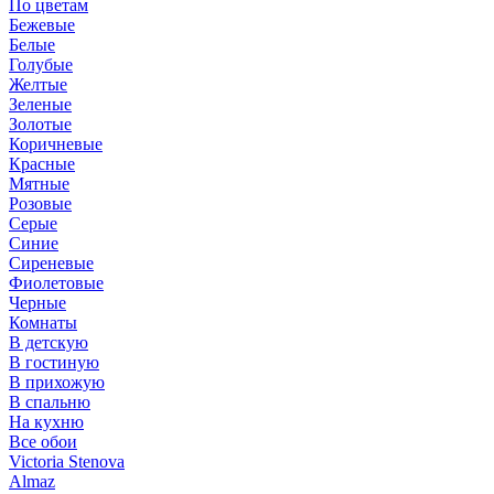
По цветам
Бежевые
Белые
Голубые
Желтые
Зеленые
Золотые
Коричневые
Красные
Мятные
Розовые
Серые
Синие
Сиреневые
Фиолетовые
Черные
Комнаты
В детскую
В гостиную
В прихожую
В спальню
На кухню
Все обои
Victoria Stenova
Almaz