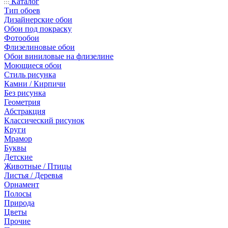
Каталог
Тип обоев
Дизайнерские обои
Обои под покраску
Фотообои
Флизелиновые обои
Обои виниловые на флизелине
Моющиеся обои
Стиль рисунка
Камни / Кирпичи
Без рисунка
Геометрия
Абстракция
Классический рисунок
Круги
Мрамор
Буквы
Детские
Животные / Птицы
Листья / Деревья
Орнамент
Полосы
Природа
Цветы
Прочие