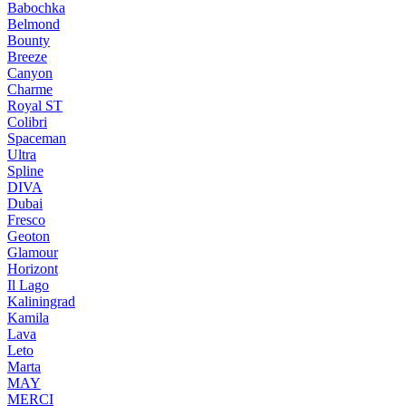
Babochka
Belmond
Bounty
Breeze
Canуon
Charme
Royal ST
Colibri
Spaceman
Ultra
Spline
DIVA
Dubai
Fresco
Geoton
Glamour
Horizont
Il Lago
Kaliningrad
Kamila
Lava
Leto
Marta
MAY
MERCI