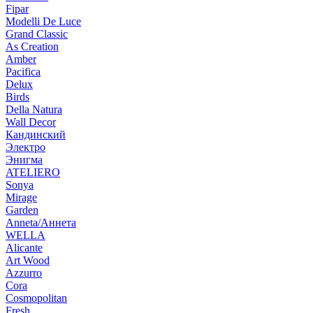
Fipar
Modelli De Luce
Grand Classic
As Creation
Amber
Pacifica
Delux
Birds
Della Natura
Wall Decor
Кандинский
Электро
Энигма
ATELIERO
Sonya
Mirage
Garden
Anneta/Аннета
WELLA
Alicante
Art Wood
Azzurro
Cora
Cosmopolitan
Fresh