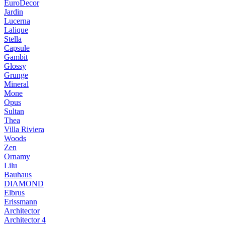
EuroDecor
Jardin
Lucerna
Lalique
Stella
Capsule
Gambit
Glossy
Grunge
Mineral
Mone
Opus
Sultan
Thea
Villa Riviera
Woods
Zen
Ornamy
Lilu
Bauhaus
DIAMOND
Elbrus
Erissmann
Architector
Architector 4