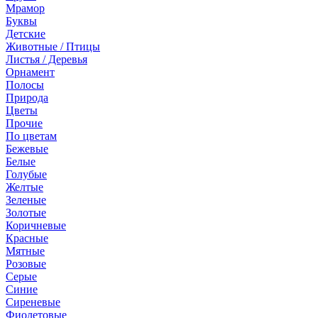
Мрамор
Буквы
Детские
Животные / Птицы
Листья / Деревья
Орнамент
Полосы
Природа
Цветы
Прочие
По цветам
Бежевые
Белые
Голубые
Желтые
Зеленые
Золотые
Коричневые
Красные
Мятные
Розовые
Серые
Синие
Сиреневые
Фиолетовые