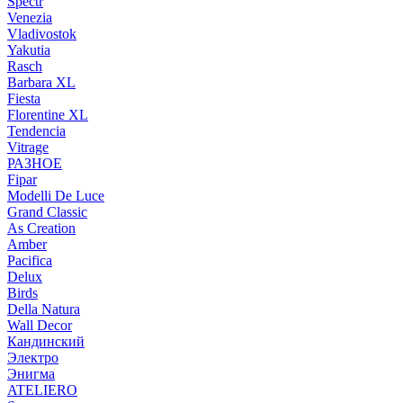
Spectr
Venezia
Vladivostok
Yakutia
Rasch
Barbara XL
Fiesta
Florentine XL
Tendencia
Vitrage
РАЗНОЕ
Fipar
Modelli De Luce
Grand Classic
As Creation
Amber
Pacifica
Delux
Birds
Della Natura
Wall Decor
Кандинский
Электро
Энигма
ATELIERO