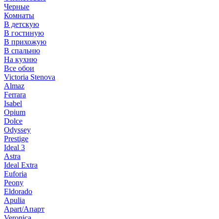
Черные
Комнаты
В детскую
В гостиную
В прихожую
В спальню
На кухню
Все обои
Victoria Stenova
Almaz
Ferrara
Isabel
Opium
Dolce
Odyssey
Prestige
Ideal 3
Astra
Ideal Extra
Euforia
Peony
Eldorado
Apulia
Apart/Апарт
Veronica