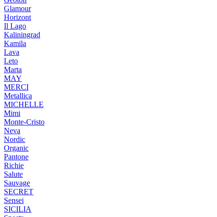
Glamour
Horizont
Il Lago
Kaliningrad
Kamila
Lava
Leto
Marta
MAY
MERCI
Metallica
MICHELLE
Mimi
Monte-Cristo
Neva
Nordic
Organic
Pantone
Richie
Salute
Sauvage
SECRET
Sensei
SICILIA