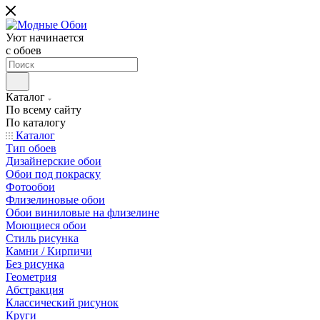
Уют начинается
c обоев
Каталог
По всему сайту
По каталогу
Каталог
Тип обоев
Дизайнерские обои
Обои под покраску
Фотообои
Флизелиновые обои
Обои виниловые на флизелине
Моющиеся обои
Стиль рисунка
Камни / Кирпичи
Без рисунка
Геометрия
Абстракция
Классический рисунок
Круги