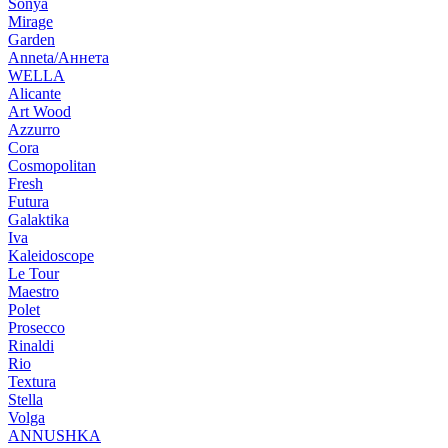
Sonya
Mirage
Garden
Anneta/Аннета
WELLA
Alicante
Art Wood
Azzurro
Cora
Cosmopolitan
Fresh
Futura
Galaktika
Iva
Kaleidoscope
Le Tour
Maestro
Polet
Prosecco
Rinaldi
Rio
Textura
Stella
Volga
ANNUSHKA