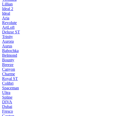
Lillian
Ideal 2
Ideal
Aria
Revolute
ArtLoft
Deluxe ST
Trinity
Aurora
Aurus
Babochka
Belmond
Bounty
Breeze
Canуon
Charme
Royal ST
Colibri
Spaceman
Ultra
Spline
DIVA
Dubai
Fresco
Geoton