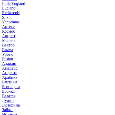
Little England
Luciano
Redwoods
Silk
Veneciano
Артекс
Космос
Акцент
Малена
Вектор
Гамма
Урбан
Fusion
Адажио
Амадеус
Анданте
Арабика
Бантики
Бернадета
Бронкс
Галатея
Дуомо
Жозефина
Зайки
Иоланта