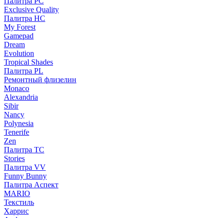
Палитра PC
Exclusive Quality
Палитра HС
My Forest
Gamepad
Dream
Evolution
Tropical Shades
Палитра PL
Ремонтный флизелин
Monaco
Alexandria
Sibir
Nancy
Polynesia
Tenerife
Zen
Палитра TC
Stories
Палитра VV
Funny Bunny
Палитра Аспект
MARIO
Текстиль
Харрис