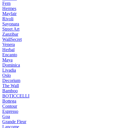
Fern
Hermes
Mayfair
Rivoli
Sayonara
Street Art
Zanzibar
WallSecret
Venera
Herbal
Encanto
Maya
Dominica
Livadia
Oslo
Decorium
The Wall
Bamboo
BOTICCELLI
Bottega
Contour
Espresso
Goa
Grande Fleur
Lancome