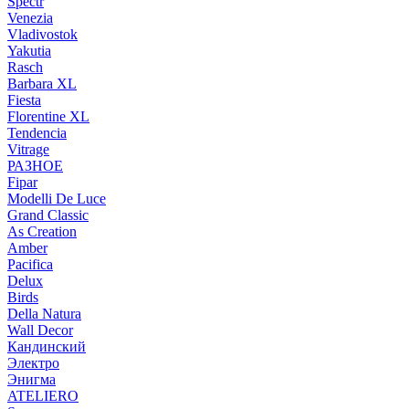
Spectr
Venezia
Vladivostok
Yakutia
Rasch
Barbara XL
Fiesta
Florentine XL
Tendencia
Vitrage
РАЗНОЕ
Fipar
Modelli De Luce
Grand Classic
As Creation
Amber
Pacifica
Delux
Birds
Della Natura
Wall Decor
Кандинский
Электро
Энигма
ATELIERO