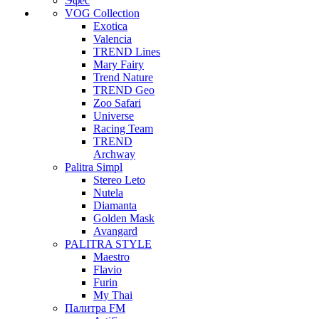
Эфес
VOG Collection
Exotica
Valencia
TREND Lines
Mary Fairy
Trend Nature
TREND Geo
Zoo Safari
Universe
Racing Team
TREND
Archway
Palitra Simpl
Stereo Leto
Nutela
Diamanta
Golden Mask
Avangard
PALITRA STYLE
Maestro
Flavio
Furin
My Thai
Палитра FM