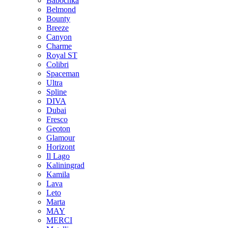
Babochka
Belmond
Bounty
Breeze
Canуon
Charme
Royal ST
Colibri
Spaceman
Ultra
Spline
DIVA
Dubai
Fresco
Geoton
Glamour
Horizont
Il Lago
Kaliningrad
Kamila
Lava
Leto
Marta
MAY
MERCI