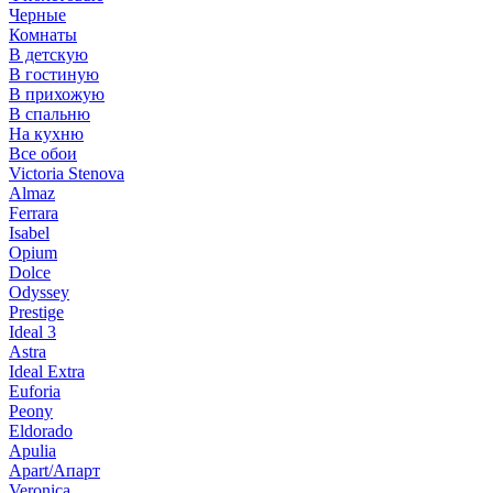
Черные
Комнаты
В детскую
В гостиную
В прихожую
В спальню
На кухню
Все обои
Victoria Stenova
Almaz
Ferrara
Isabel
Opium
Dolce
Odyssey
Prestige
Ideal 3
Astra
Ideal Extra
Euforia
Peony
Eldorado
Apulia
Apart/Апарт
Veronica