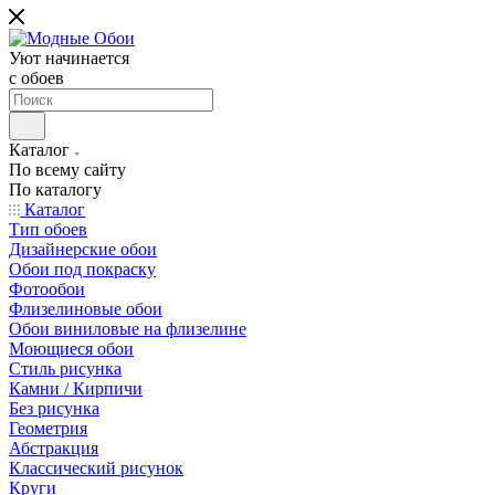
Уют начинается
c обоев
Каталог
По всему сайту
По каталогу
Каталог
Тип обоев
Дизайнерские обои
Обои под покраску
Фотообои
Флизелиновые обои
Обои виниловые на флизелине
Моющиеся обои
Стиль рисунка
Камни / Кирпичи
Без рисунка
Геометрия
Абстракция
Классический рисунок
Круги