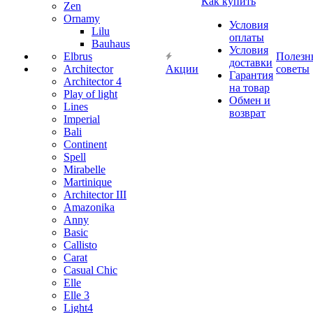
Как купить
Zen
Ornamy
Условия
Lilu
оплаты
Bauhaus
Условия
Elbrus
Полезн
доставки
Architector
Акции
советы
Гарантия
Architector 4
на товар
Play of light
Обмен и
Lines
возврат
Imperial
Bali
Continent
Spell
Mirabelle
Martinique
Architector III
Amazonika
Anny
Basic
Callisto
Carat
Casual Chic
Elle
Elle 3
Light4