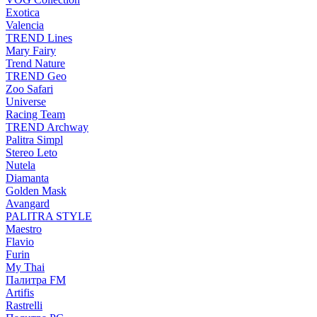
Exotica
Valencia
TREND Lines
Mary Fairy
Trend Nature
TREND Geo
Zoo Safari
Universe
Racing Team
TREND Archway
Palitra Simpl
Stereo Leto
Nutela
Diamanta
Golden Mask
Avangard
PALITRA STYLE
Maestro
Flavio
Furin
My Thai
Палитра FM
Artifis
Rastrelli