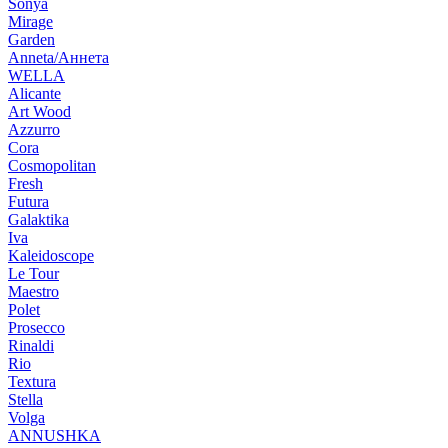
Sonya
Mirage
Garden
Anneta/Аннета
WELLA
Alicante
Art Wood
Azzurro
Cora
Cosmopolitan
Fresh
Futura
Galaktika
Iva
Kaleidoscope
Le Tour
Maestro
Polet
Prosecco
Rinaldi
Rio
Textura
Stella
Volga
ANNUSHKA