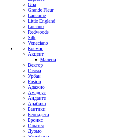
Goa
Grande Fleur
Lancome
Little England
Luciano
Redwoods
Silk
Veneciano
Космос
Акцент
Малена
Вектор
Гамма
Урбан
Fusion
Адажио
Амадеус
Анданте
Арабика
Бантики
Бернадета
Бронкс
Галатея
Дуомо
Жозефина