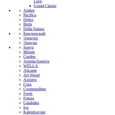
Luce
Grand Classic
Amber
Pacifica
Delux
Birds
Della Natura
Кандинский
Электро
Энигма
Sonya
Mirage
Garden
Anneta/Аннета
WELLA
Alicante
Art Wood
Azzurro
Cora
Cosmopolitan
Fresh
Futura
Galaktika
Iva
Kaleidoscope