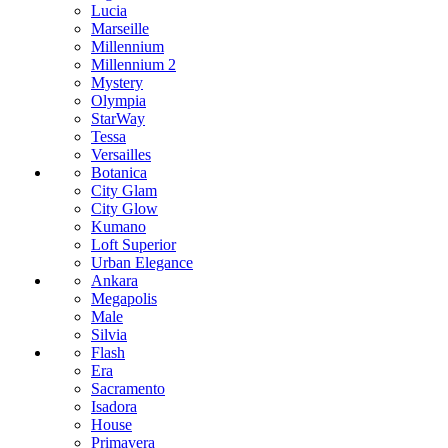
Lucia
Marseille
Millennium
Millennium 2
Mystery
Olympia
StarWay
Tessa
Versailles
Botanica
City Glam
City Glow
Kumano
Loft Superior
Urban Elegance
Ankara
Megapolis
Male
Silvia
Flash
Era
Sacramento
Isadora
House
Primavera