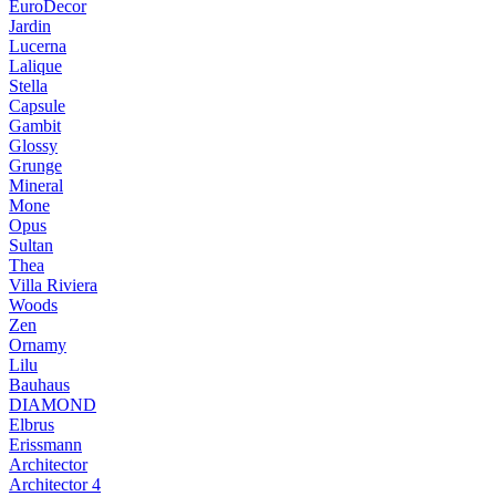
EuroDecor
Jardin
Lucerna
Lalique
Stella
Capsule
Gambit
Glossy
Grunge
Mineral
Mone
Opus
Sultan
Thea
Villa Riviera
Woods
Zen
Ornamy
Lilu
Bauhaus
DIAMOND
Elbrus
Erissmann
Architector
Architector 4