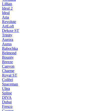
Lillian
Ideal 2
Ideal
Aria
Revolute
ArtLoft
Deluxe ST
Trinity
Aurora
Aurus
Babochka
Belmond
Bounty
Breeze
Canуon
Charme
Royal ST
Colibri
Spaceman
Ultra
Spline
DIVA
Dubai
Fresco
Geoton