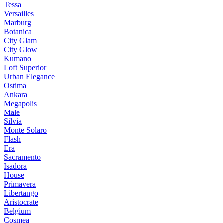
Tessa
Versailles
Marburg
Botanica
City Glam
City Glow
Kumano
Loft Superior
Urban Elegance
Ostima
Ankara
Megapolis
Male
Silvia
Monte Solaro
Flash
Era
Sacramento
Isadora
House
Primavera
Libertango
Aristocrate
Belgium
Cosmea