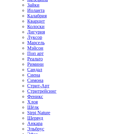
Зайки
Иоланта
Калабрия
Кварцит
Колоски
Лигурия
Луксор
Марсель
Мэйсон
Поп арт
Реальто
Римини
Сандал
Сиена
Симона
Стрит-Арт
Стритрейсинг
Феникс
Хлоя
Шёлк
Sirpi Nature
Шервуд
Анкара
Эльбрус