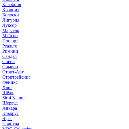
Калабрия
Кварцит
Колоски
Лигурия
Луксор
Марсель
Мэйсон
Поп арт
Реальто
Римини
Сандал
Сиена
Симона
Стрит-Арт
Стритрейсинг
Феникс
Хлоя
Шёлк
Sirpi Nature
Шервуд
Анкара
Эльбрус
Эфес
Палитра
VOG Collection