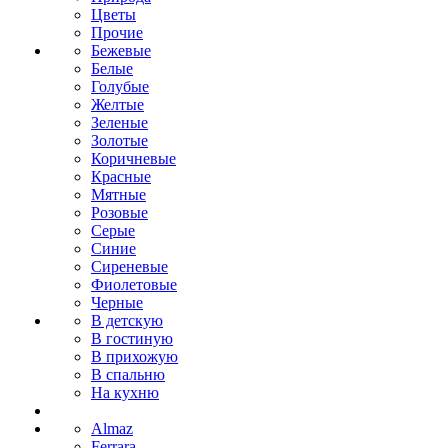
Цветы
Прочие
Бежевые
Белые
Голубые
Желтые
Зеленые
Золотые
Коричневые
Красные
Мятные
Розовые
Серые
Синие
Сиреневые
Фиолетовые
Черные
В детскую
В гостиную
В прихожую
В спальню
На кухню
Almaz
Ferrara