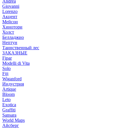
Andrea
Giovanni
Lorenzo
Акцент
Мейсон
Хинотори
Холст
Белладжио
Нептун
Таинственный лес
ЗАКАЗНЫЕ
Fipar
Modelli di Vita
Solo
Fiji
Wiganford
Индустрия
Artique
Bloom
Leto
Exotica
Graffiti
Sansara
World Maps
Айсберг