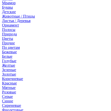
Мрамор
Буквы
Детские
Животные / Птицы
Листья / Деревья
Орнамент
Полосы
Природа
Цветы
Прочие
По цветам
Бежевые
Белые
Голубые
Желтые
Зеленые
Золотые
Коричневые
Красные
Мятные
Розовые
Серые
Синие
Сиреневые
Фиолетовые