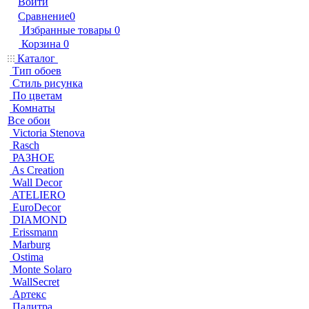
Войти
Сравнение
0
Избранные товары
0
Корзина
0
Каталог
Тип обоев
Стиль рисунка
По цветам
Комнаты
Все обои
Victoria Stenova
Rasch
РАЗНОЕ
As Creation
Wall Decor
ATELIERO
EuroDecor
DIAMOND
Erissmann
Marburg
Ostima
Monte Solaro
WallSecret
Артекс
Палитра