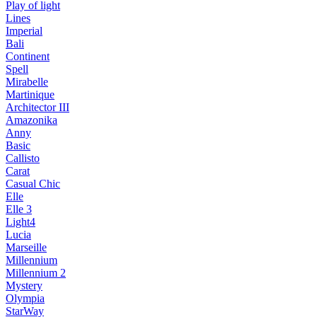
Play of light
Lines
Imperial
Bali
Continent
Spell
Mirabelle
Martinique
Architector III
Amazonika
Anny
Basic
Callisto
Carat
Casual Chic
Elle
Elle 3
Light4
Lucia
Marseille
Millennium
Millennium 2
Mystery
Olympia
StarWay