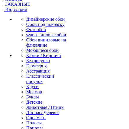
ЗАКАЗНЫЕ
Индустрия
Дизайнерские обои
Обои под покраску
Фотообои
Флизелиновые обои
Обои виниловые на
флизелине
Моющиеся обои
Камни / Кирпичи
Без рисунка
Геометрия
Абстракция
Классический
рисунок
Круги
Мрамор
Буквы
Детские
Животные / Птицы
Листья / Деревья
Орнамент
Полосы
Природа