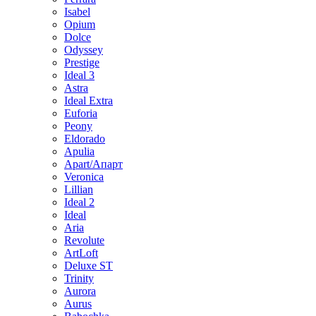
Isabel
Opium
Dolce
Odyssey
Prestige
Ideal 3
Astra
Ideal Extra
Euforia
Peony
Eldorado
Apulia
Apart/Апарт
Veronica
Lillian
Ideal 2
Ideal
Aria
Revolute
ArtLoft
Deluxe ST
Trinity
Aurora
Aurus