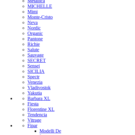
Metallica
MICHELLE
Mimi
Monte-Cristo
Neva
Nordic
Organic
Pantone
Richie
Salute
Sauvage
SECRET
Sensei
SICILIA
Spectr
Venezia
Vladivostok
Yakutia
Barbara XL
Fiesta
Florentine XL
Tendencia
Vitrage
Fipar
Modelli De