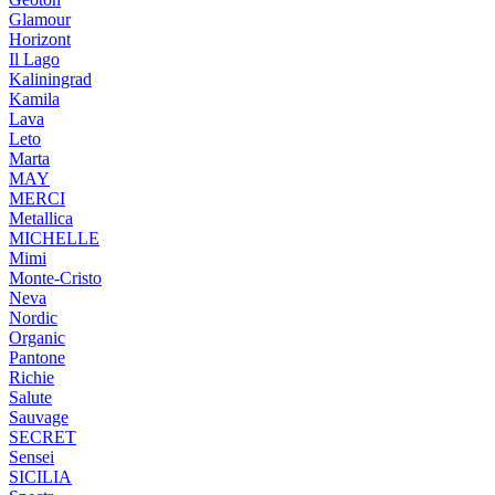
Glamour
Horizont
Il Lago
Kaliningrad
Kamila
Lava
Leto
Marta
MAY
MERCI
Metallica
MICHELLE
Mimi
Monte-Cristo
Neva
Nordic
Organic
Pantone
Richie
Salute
Sauvage
SECRET
Sensei
SICILIA