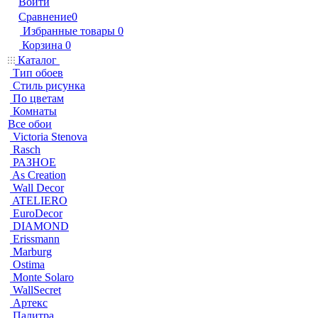
Войти
Сравнение
0
Избранные товары
0
Корзина
0
Каталог
Тип обоев
Стиль рисунка
По цветам
Комнаты
Все обои
Victoria Stenova
Rasch
РАЗНОЕ
As Creation
Wall Decor
ATELIERO
EuroDecor
DIAMOND
Erissmann
Marburg
Ostima
Monte Solaro
WallSecret
Артекс
Палитра