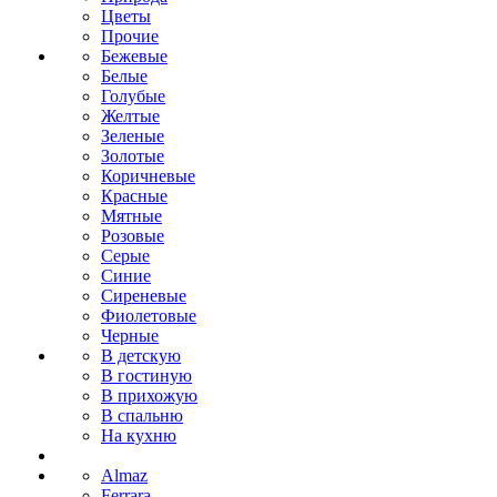
Цветы
Прочие
Бежевые
Белые
Голубые
Желтые
Зеленые
Золотые
Коричневые
Красные
Мятные
Розовые
Серые
Синие
Сиреневые
Фиолетовые
Черные
В детскую
В гостиную
В прихожую
В спальню
На кухню
Almaz
Ferrara