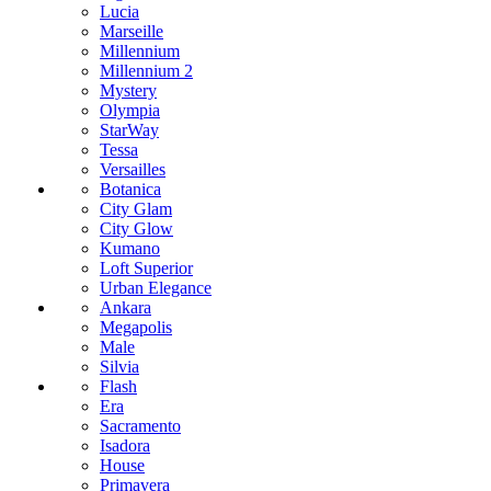
Lucia
Marseille
Millennium
Millennium 2
Mystery
Olympia
StarWay
Tessa
Versailles
Botanica
City Glam
City Glow
Kumano
Loft Superior
Urban Elegance
Ankara
Megapolis
Male
Silvia
Flash
Era
Sacramento
Isadora
House
Primavera