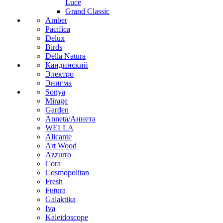
Luce
Grand Classic
Amber
Pacifica
Delux
Birds
Della Natura
Кандинский
Электро
Энигма
Sonya
Mirage
Garden
Anneta/Аннета
WELLA
Alicante
Art Wood
Azzurro
Cora
Cosmopolitan
Fresh
Futura
Galaktika
Iva
Kaleidoscope