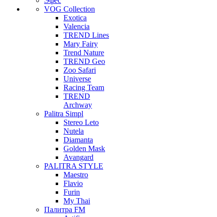
Эфес
VOG Collection
Exotica
Valencia
TREND Lines
Mary Fairy
Trend Nature
TREND Geo
Zoo Safari
Universe
Racing Team
TREND
Archway
Palitra Simpl
Stereo Leto
Nutela
Diamanta
Golden Mask
Avangard
PALITRA STYLE
Maestro
Flavio
Furin
My Thai
Палитра FM