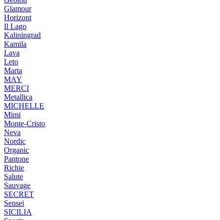
Glamour
Horizont
Il Lago
Kaliningrad
Kamila
Lava
Leto
Marta
MAY
MERCI
Metallica
MICHELLE
Mimi
Monte-Cristo
Neva
Nordic
Organic
Pantone
Richie
Salute
Sauvage
SECRET
Sensei
SICILIA