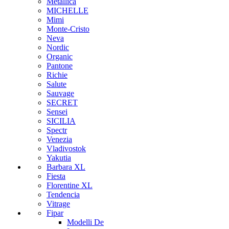
Metallica
MICHELLE
Mimi
Monte-Cristo
Neva
Nordic
Organic
Pantone
Richie
Salute
Sauvage
SECRET
Sensei
SICILIA
Spectr
Venezia
Vladivostok
Yakutia
Barbara XL
Fiesta
Florentine XL
Tendencia
Vitrage
Fipar
Modelli De