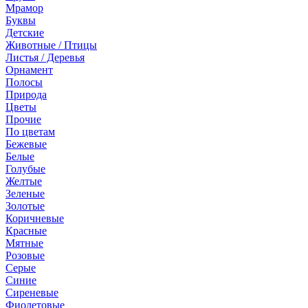
Мрамор
Буквы
Детские
Животные / Птицы
Листья / Деревья
Орнамент
Полосы
Природа
Цветы
Прочие
По цветам
Бежевые
Белые
Голубые
Желтые
Зеленые
Золотые
Коричневые
Красные
Мятные
Розовые
Серые
Синие
Сиреневые
Фиолетовые