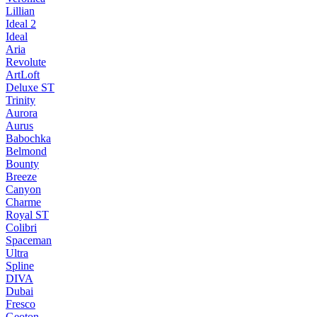
Lillian
Ideal 2
Ideal
Aria
Revolute
ArtLoft
Deluxe ST
Trinity
Aurora
Aurus
Babochka
Belmond
Bounty
Breeze
Canуon
Charme
Royal ST
Colibri
Spaceman
Ultra
Spline
DIVA
Dubai
Fresco
Geoton