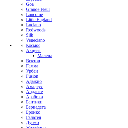
Goa
Grande Fleur
Lancome
Little England
Luciano
Redwoods
Silk
Veneciano
Космос
Акцент
Малена
Вектор
Гамма
Урбан
Fusion
Адажио
Амадеус
Анданте
Арабика
Бантики
Бернадета
Бронкс
Галатея
Дуомо
Жозефина