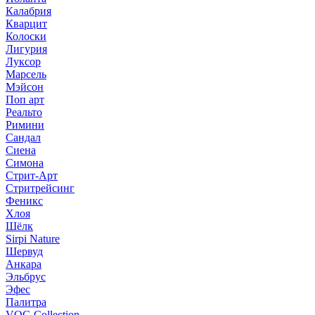
Калабрия
Кварцит
Колоски
Лигурия
Луксор
Марсель
Мэйсон
Поп арт
Реальто
Римини
Сандал
Сиена
Симона
Стрит-Арт
Стритрейсинг
Феникс
Хлоя
Шёлк
Sirpi Nature
Шервуд
Анкара
Эльбрус
Эфес
Палитра
VOG Collection