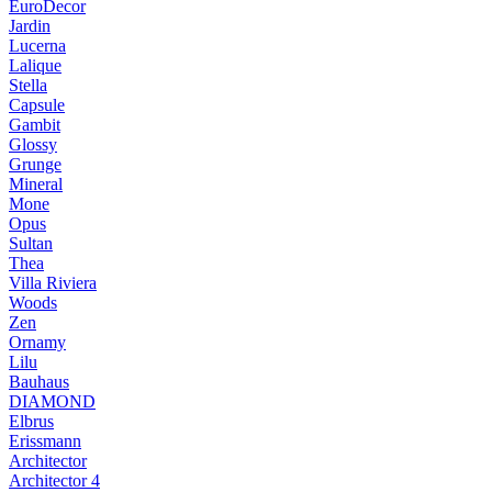
EuroDecor
Jardin
Lucerna
Lalique
Stella
Capsule
Gambit
Glossy
Grunge
Mineral
Mone
Opus
Sultan
Thea
Villa Riviera
Woods
Zen
Ornamy
Lilu
Bauhaus
DIAMOND
Elbrus
Erissmann
Architector
Architector 4