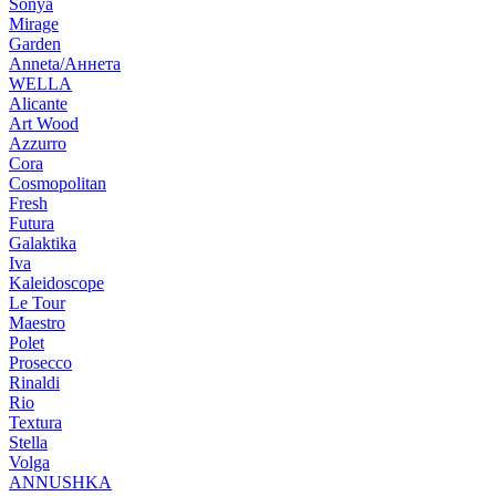
Sonya
Mirage
Garden
Anneta/Аннета
WELLA
Alicante
Art Wood
Azzurro
Cora
Cosmopolitan
Fresh
Futura
Galaktika
Iva
Kaleidoscope
Le Tour
Maestro
Polet
Prosecco
Rinaldi
Rio
Textura
Stella
Volga
ANNUSHKA