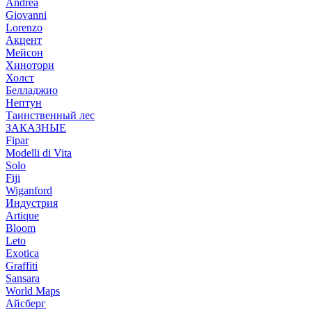
Andrea
Giovanni
Lorenzo
Акцент
Мейсон
Хинотори
Холст
Белладжио
Нептун
Таинственный лес
ЗАКАЗНЫЕ
Fipar
Modelli di Vita
Solo
Fiji
Wiganford
Индустрия
Artique
Bloom
Leto
Exotica
Graffiti
Sansara
World Maps
Айсберг