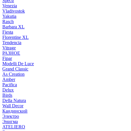
Spectr
Venezia
Vladivostok
Yakutia
Rasch
Barbara XL
Fiesta
Florentine XL
Tendencia
Vitrage
РАЗНОЕ
Fipar
Modelli De Luce
Grand Classic
As Creation
Amber
Pacifica
Delux
Birds
Della Natura
Wall Decor
Кандинский
Электро
Энигма
ATELIERO