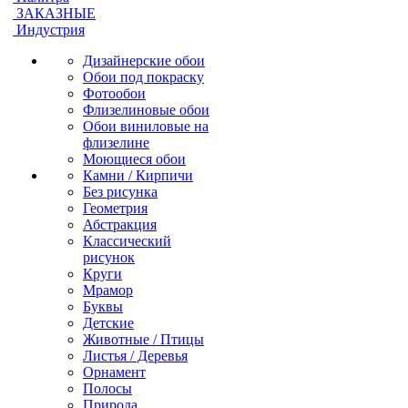
ЗАКАЗНЫЕ
Индустрия
Дизайнерские обои
Обои под покраску
Фотообои
Флизелиновые обои
Обои виниловые на
флизелине
Моющиеся обои
Камни / Кирпичи
Без рисунка
Геометрия
Абстракция
Классический
рисунок
Круги
Мрамор
Буквы
Детские
Животные / Птицы
Листья / Деревья
Орнамент
Полосы
Природа