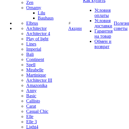
Как купить
Zen
Ornamy
Условия
Lilu
оплаты
Bauhaus
Условия
Elbrus
Полезн
доставки
Architector
Акции
советы
Гарантия
Architector 4
на товар
Play of light
Обмен и
Lines
возврат
Imperial
Bali
Continent
Spell
Mirabelle
Martinique
Architector III
Amazonika
Anny
Basic
Callisto
Carat
Casual Chic
Elle
Elle 3
Light4