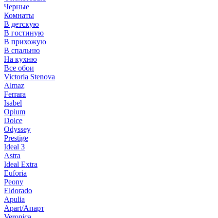
Черные
Комнаты
В детскую
В гостиную
В прихожую
В спальню
На кухню
Все обои
Victoria Stenova
Almaz
Ferrara
Isabel
Opium
Dolce
Odyssey
Prestige
Ideal 3
Astra
Ideal Extra
Euforia
Peony
Eldorado
Apulia
Apart/Апарт
Veronica