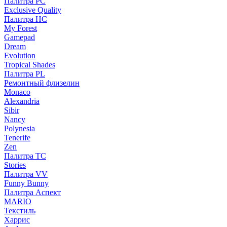
Палитра PC
Exclusive Quality
Палитра HС
My Forest
Gamepad
Dream
Evolution
Tropical Shades
Палитра PL
Ремонтный флизелин
Monaco
Alexandria
Sibir
Nancy
Polynesia
Tenerife
Zen
Палитра TC
Stories
Палитра VV
Funny Bunny
Палитра Аспект
MARIO
Текстиль
Харрис