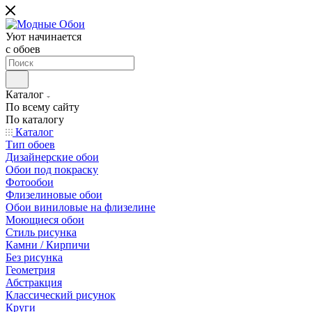
Уют начинается
c обоев
Каталог
По всему сайту
По каталогу
Каталог
Тип обоев
Дизайнерские обои
Обои под покраску
Фотообои
Флизелиновые обои
Обои виниловые на флизелине
Моющиеся обои
Стиль рисунка
Камни / Кирпичи
Без рисунка
Геометрия
Абстракция
Классический рисунок
Круги