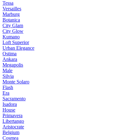
Tessa
Versailles
Marburg
Botanica
City Glam
City Glow
Kumano
Loft Superior
Urban Elegance
Ostima
Ankara
Megapolis
Male
Silvia
Monte Solaro
Flash
Era
Sacramento
Isadora
House
Primavera
Libertango
Aristocrate
Belgium
Cosmea