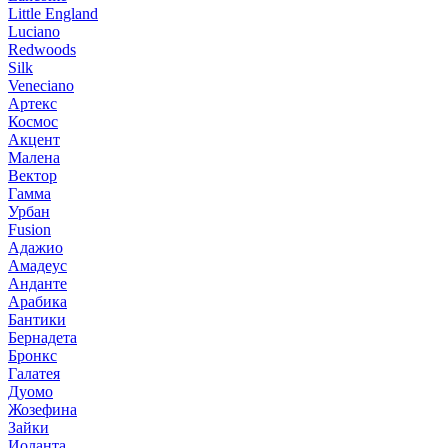
Little England
Luciano
Redwoods
Silk
Veneciano
Артекс
Космос
Акцент
Малена
Вектор
Гамма
Урбан
Fusion
Адажио
Амадеус
Анданте
Арабика
Бантики
Бернадета
Бронкс
Галатея
Дуомо
Жозефина
Зайки
Иоланта