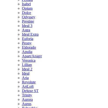
Isabel
Opium
Dolce
Odyssey
Prestige
Ideal 3
Astra
Ideal Extra
Euforia
Peony
Eldorado
Apulia
Apart/Апарт
Veronica
Lillian
Ideal 2
Ideal
Aria
Revolute
ArtLoft
Deluxe ST
Trinity
Aurora
Aurus