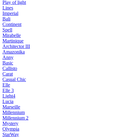
Play of light
Lines
Imperial
Bali
Continent
Spell
Mirabelle
Martinique
Architector III
Amazonika
Anny
Basic
Callisto
Carat
Casual Chic
Elle
Elle 3
Light4
Lucia
Marseille
Millennium
Millennium 2
Mystery
Olympia
StarWay