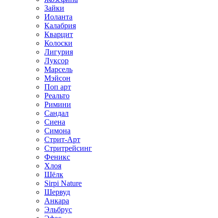
Зайки
Иоланта
Калабрия
Кварцит
Колоски
Лигурия
Луксор
Марсель
Мэйсон
Поп арт
Реальто
Римини
Сандал
Сиена
Симона
Стрит-Арт
Стритрейсинг
Феникс
Хлоя
Шёлк
Sirpi Nature
Шервуд
Анкара
Эльбрус