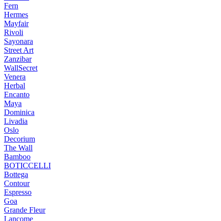
Fern
Hermes
Mayfair
Rivoli
Sayonara
Street Art
Zanzibar
WallSecret
Venera
Herbal
Encanto
Maya
Dominica
Livadia
Oslo
Decorium
The Wall
Bamboo
BOTICCELLI
Bottega
Contour
Espresso
Goa
Grande Fleur
Lancome