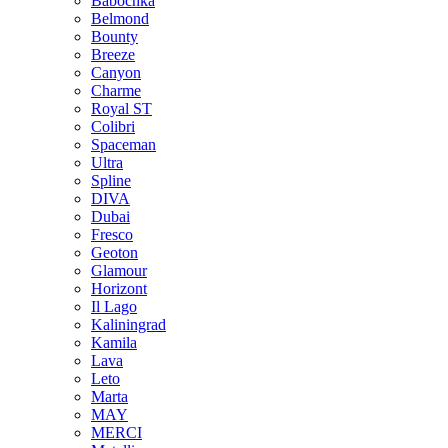
Babochka
Belmond
Bounty
Breeze
Canуon
Charme
Royal ST
Colibri
Spaceman
Ultra
Spline
DIVA
Dubai
Fresco
Geoton
Glamour
Horizont
Il Lago
Kaliningrad
Kamila
Lava
Leto
Marta
MAY
MERCI