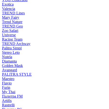
Exotica
Valencia
TREND Lines
Mary Fairy
Trend Nature
TREND Geo
Zoo Safari
Universe
Racing Team
TREND Archway
Palitra Simpl
Stereo Leto
Nutela
Diamanta
Golden Mask
Avangard
PALITRA STYLE
Maestro
Flavio
Furin
My Thai
Палитра FM
Artifis
Rastrelli