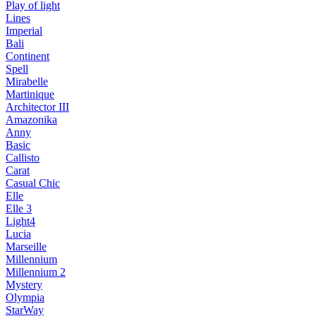
Play of light
Lines
Imperial
Bali
Continent
Spell
Mirabelle
Martinique
Architector III
Amazonika
Anny
Basic
Callisto
Carat
Casual Chic
Elle
Elle 3
Light4
Lucia
Marseille
Millennium
Millennium 2
Mystery
Olympia
StarWay