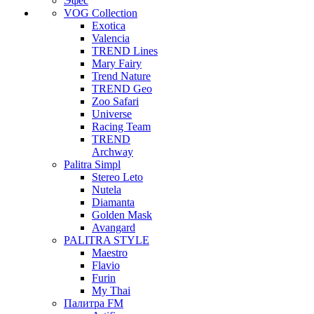
Эфес
VOG Collection
Exotica
Valencia
TREND Lines
Mary Fairy
Trend Nature
TREND Geo
Zoo Safari
Universe
Racing Team
TREND
Archway
Palitra Simpl
Stereo Leto
Nutela
Diamanta
Golden Mask
Avangard
PALITRA STYLE
Maestro
Flavio
Furin
My Thai
Палитра FM