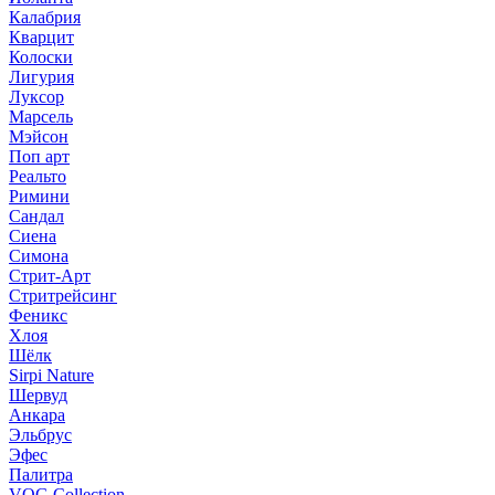
Калабрия
Кварцит
Колоски
Лигурия
Луксор
Марсель
Мэйсон
Поп арт
Реальто
Римини
Сандал
Сиена
Симона
Стрит-Арт
Стритрейсинг
Феникс
Хлоя
Шёлк
Sirpi Nature
Шервуд
Анкара
Эльбрус
Эфес
Палитра
VOG Collection