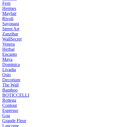
Fern
Hermes
Mayfair
Rivoli
Sayonara
Street Art
Zanzibar
WallSecret
Venera
Herbal
Encanto
Maya
Dominica
Livadia
Oslo
Decorium
The Wall
Bamboo
BOTICCELLI
Bottega
Contour
Espresso
Goa
Grande Fleur
Lancome