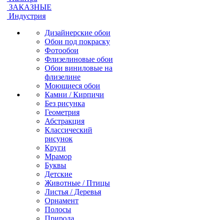
ЗАКАЗНЫЕ
Индустрия
Дизайнерские обои
Обои под покраску
Фотообои
Флизелиновые обои
Обои виниловые на
флизелине
Моющиеся обои
Камни / Кирпичи
Без рисунка
Геометрия
Абстракция
Классический
рисунок
Круги
Мрамор
Буквы
Детские
Животные / Птицы
Листья / Деревья
Орнамент
Полосы
Природа