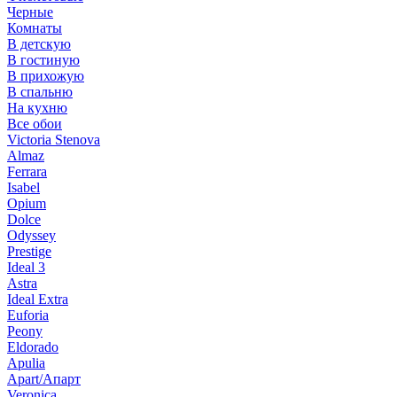
Черные
Комнаты
В детскую
В гостиную
В прихожую
В спальню
На кухню
Все обои
Victoria Stenova
Almaz
Ferrara
Isabel
Opium
Dolce
Odyssey
Prestige
Ideal 3
Astra
Ideal Extra
Euforia
Peony
Eldorado
Apulia
Apart/Апарт
Veronica