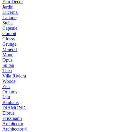
EuroDecor
Jardin
Lucerna
Lalique
Stella
Capsule
Gambit
Glossy
Grunge
Mineral
Mone
Opus
Sultan
Thea
Villa Riviera
Woods
Zen
Ornamy
Lilu
Bauhaus
DIAMOND
Elbrus
Erissmann
Architector
Architector 4