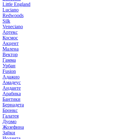
Little England
Luciano
Redwoods
Silk
Veneciano
Артекс
Космос
Акцент
Малена
Вектор
Гамма
Урбан
Fusion
Адажио
Амадеус
Анданте
Арабика
Бантики
Бернадета
Бронкс
Галатея
Дуомо
Жозефина
Зайки
Иоланта