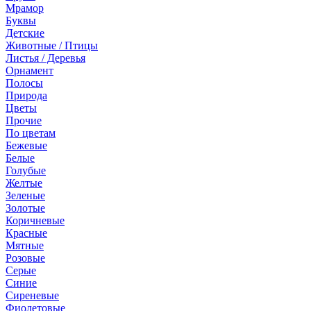
Мрамор
Буквы
Детские
Животные / Птицы
Листья / Деревья
Орнамент
Полосы
Природа
Цветы
Прочие
По цветам
Бежевые
Белые
Голубые
Желтые
Зеленые
Золотые
Коричневые
Красные
Мятные
Розовые
Серые
Синие
Сиреневые
Фиолетовые