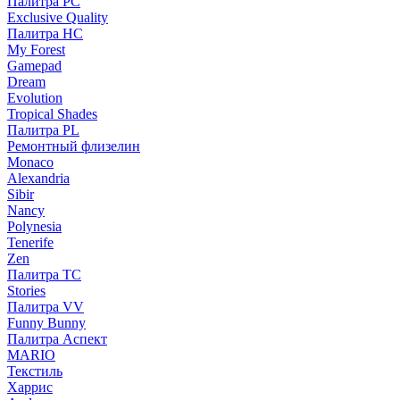
Палитра PC
Exclusive Quality
Палитра HС
My Forest
Gamepad
Dream
Evolution
Tropical Shades
Палитра PL
Ремонтный флизелин
Monaco
Alexandria
Sibir
Nancy
Polynesia
Tenerife
Zen
Палитра TC
Stories
Палитра VV
Funny Bunny
Палитра Аспект
MARIO
Текстиль
Харрис