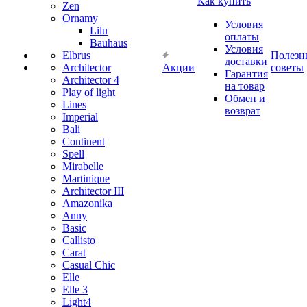
Как купить
Zen
Ornamy
Условия
Lilu
оплаты
Bauhaus
Условия
Elbrus
Полезн
доставки
Architector
Акции
советы
Гарантия
Architector 4
на товар
Play of light
Обмен и
Lines
возврат
Imperial
Bali
Continent
Spell
Mirabelle
Martinique
Architector III
Amazonika
Anny
Basic
Callisto
Carat
Casual Chic
Elle
Elle 3
Light4