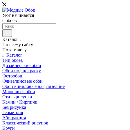
Уют начинается
c обоев
Каталог
По всему сайту
По каталогу
Каталог
Тип обоев
Дизайнерские обои
Обои под покраску
Фотообои
Флизелиновые обои
Обои виниловые на флизелине
Моющиеся обои
Стиль рисунка
Камни / Кирпичи
Без рисунка
Геометрия
Абстракция
Классический рисунок
Круги