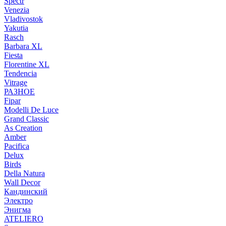
Spectr
Venezia
Vladivostok
Yakutia
Rasch
Barbara XL
Fiesta
Florentine XL
Tendencia
Vitrage
РАЗНОЕ
Fipar
Modelli De Luce
Grand Classic
As Creation
Amber
Pacifica
Delux
Birds
Della Natura
Wall Decor
Кандинский
Электро
Энигма
ATELIERO