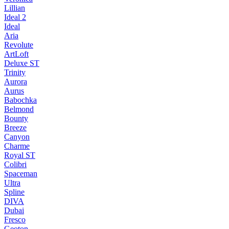
Lillian
Ideal 2
Ideal
Aria
Revolute
ArtLoft
Deluxe ST
Trinity
Aurora
Aurus
Babochka
Belmond
Bounty
Breeze
Canуon
Charme
Royal ST
Colibri
Spaceman
Ultra
Spline
DIVA
Dubai
Fresco
Geoton