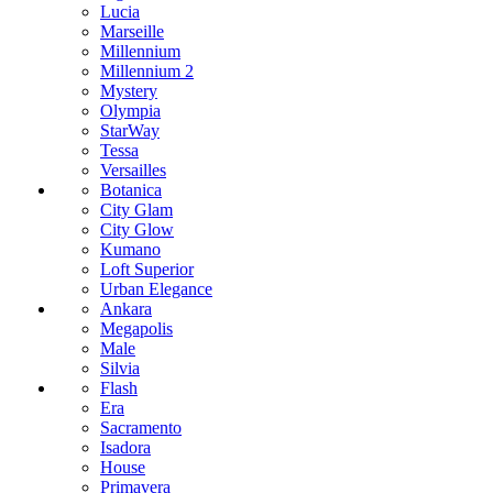
Lucia
Marseille
Millennium
Millennium 2
Mystery
Olympia
StarWay
Tessa
Versailles
Botanica
City Glam
City Glow
Kumano
Loft Superior
Urban Elegance
Ankara
Megapolis
Male
Silvia
Flash
Era
Sacramento
Isadora
House
Primavera