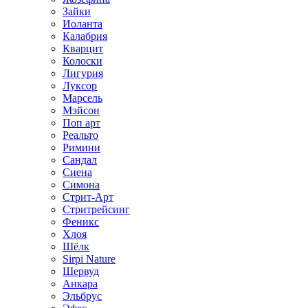
Зайки
Иоланта
Калабрия
Кварцит
Колоски
Лигурия
Луксор
Марсель
Мэйсон
Поп арт
Реальто
Римини
Сандал
Сиена
Симона
Стрит-Арт
Стритрейсинг
Феникс
Хлоя
Шёлк
Sirpi Nature
Шервуд
Анкара
Эльбрус