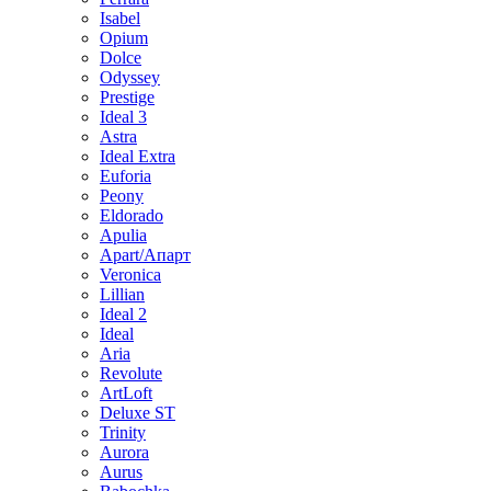
Isabel
Opium
Dolce
Odyssey
Prestige
Ideal 3
Astra
Ideal Extra
Euforia
Peony
Eldorado
Apulia
Apart/Апарт
Veronica
Lillian
Ideal 2
Ideal
Aria
Revolute
ArtLoft
Deluxe ST
Trinity
Aurora
Aurus