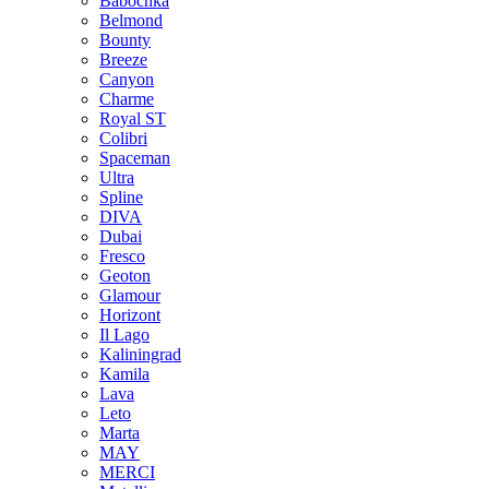
Babochka
Belmond
Bounty
Breeze
Canуon
Charme
Royal ST
Colibri
Spaceman
Ultra
Spline
DIVA
Dubai
Fresco
Geoton
Glamour
Horizont
Il Lago
Kaliningrad
Kamila
Lava
Leto
Marta
MAY
MERCI