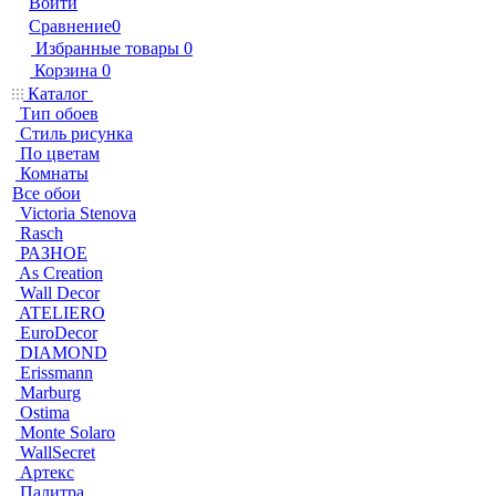
Войти
Сравнение
0
Избранные товары
0
Корзина
0
Каталог
Тип обоев
Стиль рисунка
По цветам
Комнаты
Все обои
Victoria Stenova
Rasch
РАЗНОЕ
As Creation
Wall Decor
ATELIERO
EuroDecor
DIAMOND
Erissmann
Marburg
Ostima
Monte Solaro
WallSecret
Артекс
Палитра