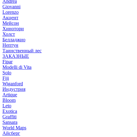
Andrea
Giovanni
Lorenzo
Акцент
Мейсон
Хинотори
Холст
Белладжио
Нептун
Таинственный лес
ЗАКАЗНЫЕ
Fipar
Modelli di Vita
Solo
Fiji
Wiganford
Индустрия
Artique
Bloom
Leto
Exotica
Graffiti
Sansara
World Maps
Айсберг