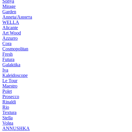
Sonya
Mirage
Garden
Anneta/Аннета
WELLA
Alicante
Art Wood
Azzurro
Cora
Cosmopolitan
Fresh
Futura
Galaktika
Iva
Kaleidoscope
Le Tour
Maestro
Polet
Prosecco
Rinaldi
Rio
Textura
Stella
Volga
ANNUSHKA