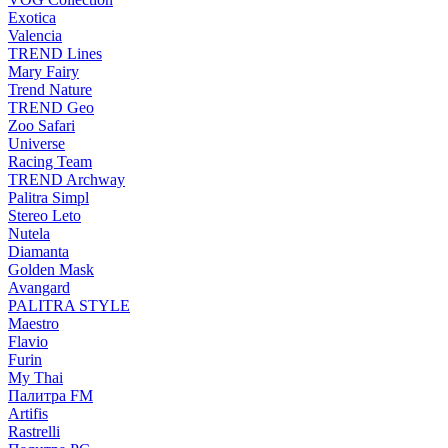
Exotica
Valencia
TREND Lines
Mary Fairy
Trend Nature
TREND Geo
Zoo Safari
Universe
Racing Team
TREND Archway
Palitra Simpl
Stereo Leto
Nutela
Diamanta
Golden Mask
Avangard
PALITRA STYLE
Maestro
Flavio
Furin
My Thai
Палитра FM
Artifis
Rastrelli