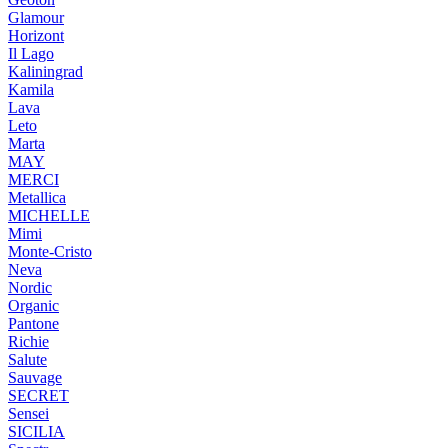
Glamour
Horizont
Il Lago
Kaliningrad
Kamila
Lava
Leto
Marta
MAY
MERCI
Metallica
MICHELLE
Mimi
Monte-Cristo
Neva
Nordic
Organic
Pantone
Richie
Salute
Sauvage
SECRET
Sensei
SICILIA