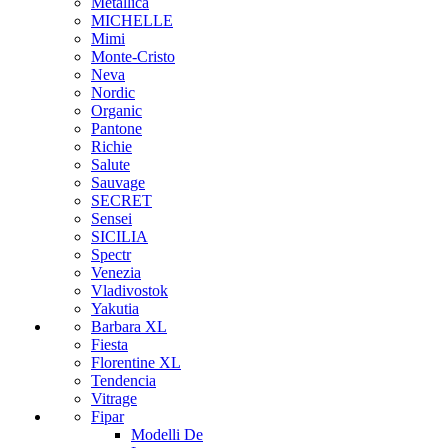
Metallica
MICHELLE
Mimi
Monte-Cristo
Neva
Nordic
Organic
Pantone
Richie
Salute
Sauvage
SECRET
Sensei
SICILIA
Spectr
Venezia
Vladivostok
Yakutia
Barbara XL
Fiesta
Florentine XL
Tendencia
Vitrage
Fipar
Modelli De