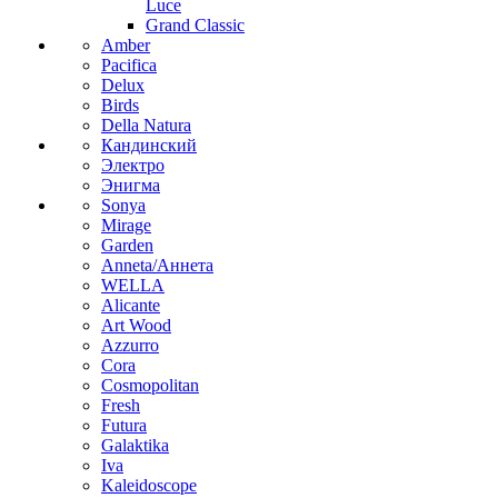
Luce
Grand Classic
Amber
Pacifica
Delux
Birds
Della Natura
Кандинский
Электро
Энигма
Sonya
Mirage
Garden
Anneta/Аннета
WELLA
Alicante
Art Wood
Azzurro
Cora
Cosmopolitan
Fresh
Futura
Galaktika
Iva
Kaleidoscope