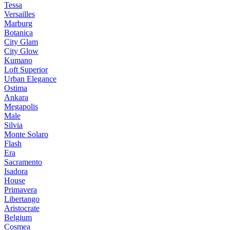
Tessa
Versailles
Marburg
Botanica
City Glam
City Glow
Kumano
Loft Superior
Urban Elegance
Ostima
Ankara
Megapolis
Male
Silvia
Monte Solaro
Flash
Era
Sacramento
Isadora
House
Primavera
Libertango
Aristocrate
Belgium
Cosmea