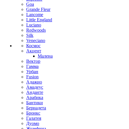
Goa
Grande Fleur
Lancome
Little England
Luciano
Redwoods
Silk
Veneciano
Космос
Акцент
Малена
Вектор
Гамма
Урбан
Fusion
Адажио
Амадеус
Анданте
Арабика
Бантики
Бернадета
Бронкс
Галатея
Дуомо
Жозефина