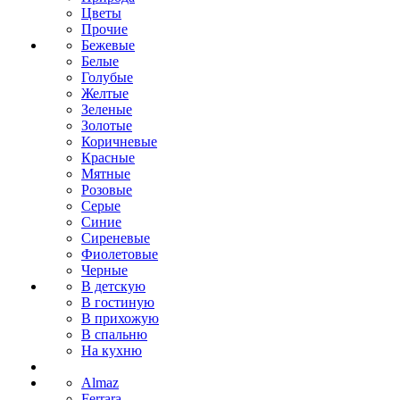
Цветы
Прочие
Бежевые
Белые
Голубые
Желтые
Зеленые
Золотые
Коричневые
Красные
Мятные
Розовые
Серые
Синие
Сиреневые
Фиолетовые
Черные
В детскую
В гостиную
В прихожую
В спальню
На кухню
Almaz
Ferrara