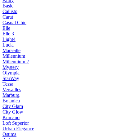
Anny
Basic
Callisto
Carat
Casual Chic
Elle
Elle 3
Light4
Lucia
Marseille
Millennium
Millennium 2
Mystery
Olympia
StarWay
Tessa
Versailles
Marburg
Botanica
City Glam
City Glow
Kumano
Loft Superior
Urban Elegance
Ostima