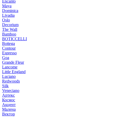
Encanto
Maya
Dominica
Livadia
Oslo
Decorium
The Wall
Bamboo
BOTICCELLI
Bottega
Contour
Espresso
Goa
Grande Fleur
Lancome
Little England
Luciano
Redwoods
Silk
Veneciano
Артекс
Космос
Акцент
Малена
Вектор