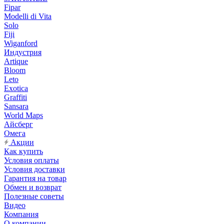
Fipar
Modelli di Vita
Solo
Fiji
Wiganford
Индустрия
Artique
Bloom
Leto
Exotica
Graffiti
Sansara
World Maps
Айсберг
Омега
Акции
Как купить
Условия оплаты
Условия доставки
Гарантия на товар
Обмен и возврат
Полезные советы
Видео
Компания
О компании