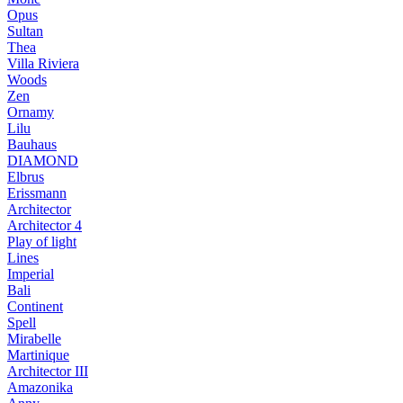
Opus
Sultan
Thea
Villa Riviera
Woods
Zen
Ornamy
Lilu
Bauhaus
DIAMOND
Elbrus
Erissmann
Architector
Architector 4
Play of light
Lines
Imperial
Bali
Continent
Spell
Mirabelle
Martinique
Architector III
Amazonika