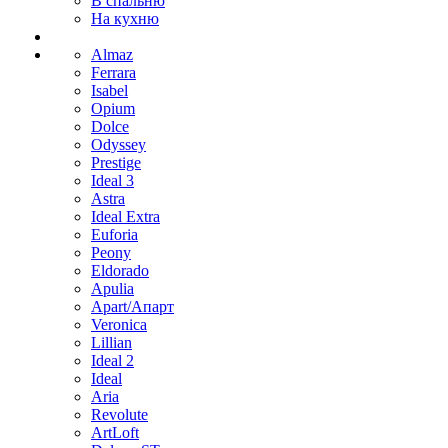
В спальню
На кухню
Almaz
Ferrara
Isabel
Opium
Dolce
Odyssey
Prestige
Ideal 3
Astra
Ideal Extra
Euforia
Peony
Eldorado
Apulia
Apart/Апарт
Veronica
Lillian
Ideal 2
Ideal
Aria
Revolute
ArtLoft