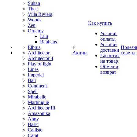
Sultan
Thea
Villa Riviera
Woods
Как купить
Zen
Ornamy
Условия
Lilu
оплаты
Bauhaus
Условия
Elbrus
Полезн
доставки
Architector
Акции
советы
Гарантия
Architector 4
на товар
Play of light
Обмен и
Lines
возврат
Imperial
Bali
Continent
Spell
Mirabelle
Martinique
Architector III
Amazonika
Anny
Basic
Callisto
Carat