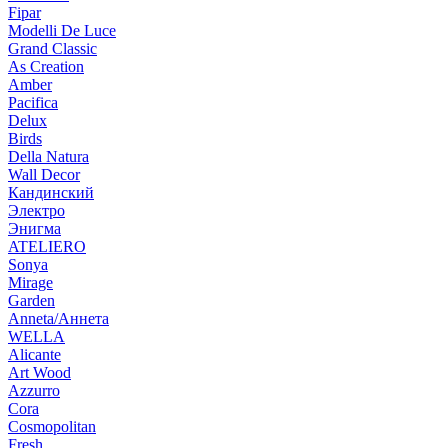
Fipar
Modelli De Luce
Grand Classic
As Creation
Amber
Pacifica
Delux
Birds
Della Natura
Wall Decor
Кандинский
Электро
Энигма
ATELIERO
Sonya
Mirage
Garden
Anneta/Аннета
WELLA
Alicante
Art Wood
Azzurro
Cora
Cosmopolitan
Fresh