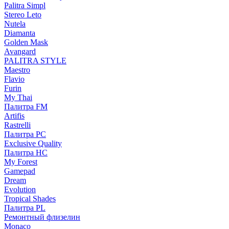
Palitra Simpl
Stereo Leto
Nutela
Diamanta
Golden Mask
Avangard
PALITRA STYLE
Maestro
Flavio
Furin
My Thai
Палитра FM
Artifis
Rastrelli
Палитра PC
Exclusive Quality
Палитра HС
My Forest
Gamepad
Dream
Evolution
Tropical Shades
Палитра PL
Ремонтный флизелин
Monaco