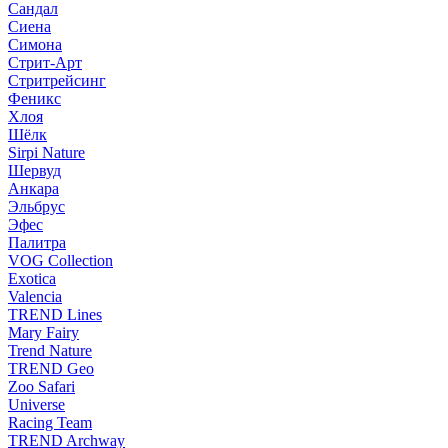
Сандал
Сиена
Симона
Стрит-Арт
Стритрейсинг
Феникс
Хлоя
Шёлк
Sirpi Nature
Шервуд
Анкара
Эльбрус
Эфес
Палитра
VOG Collection
Exotica
Valencia
TREND Lines
Mary Fairy
Trend Nature
TREND Geo
Zoo Safari
Universe
Racing Team
TREND Archway