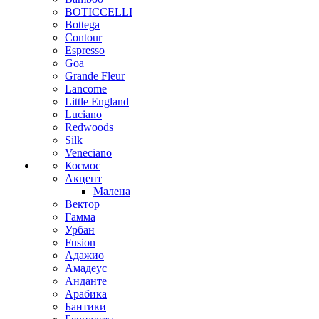
BOTICCELLI
Bottega
Contour
Espresso
Goa
Grande Fleur
Lancome
Little England
Luciano
Redwoods
Silk
Veneciano
Космос
Акцент
Малена
Вектор
Гамма
Урбан
Fusion
Адажио
Амадеус
Анданте
Арабика
Бантики