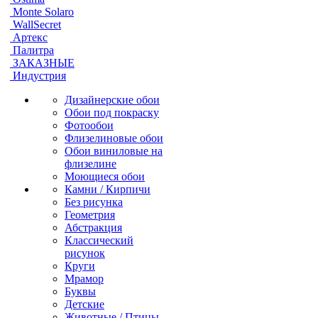
Monte Solaro
WallSecret
Артекс
Палитра
ЗАКАЗНЫЕ
Индустрия
Дизайнерские обои
Обои под покраску
Фотообои
Флизелиновые обои
Обои виниловые на
флизелине
Моющиеся обои
Камни / Кирпичи
Без рисунка
Геометрия
Абстракция
Классический
рисунок
Круги
Мрамор
Буквы
Детские
Животные / Птицы