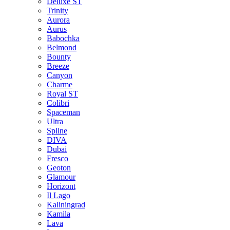
Deluxe ST
Trinity
Aurora
Aurus
Babochka
Belmond
Bounty
Breeze
Canуon
Charme
Royal ST
Colibri
Spaceman
Ultra
Spline
DIVA
Dubai
Fresco
Geoton
Glamour
Horizont
Il Lago
Kaliningrad
Kamila
Lava