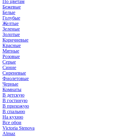
По цветам
Бежевые
Белые
Голубые
Желтые
Зеленые
Золотые
Коричневые
Красные
Мятные
Розовые
Серые
Синие
Сиреневые
Фиолетовые
Черные
Комнаты
В детскую
В гостиную
В прихожую
В спальню
На кухню
Все обои
Victoria Stenova
Almaz