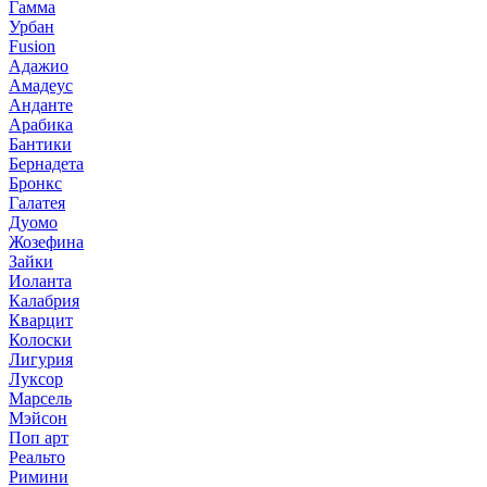
Гамма
Урбан
Fusion
Адажио
Амадеус
Анданте
Арабика
Бантики
Бернадета
Бронкс
Галатея
Дуомо
Жозефина
Зайки
Иоланта
Калабрия
Кварцит
Колоски
Лигурия
Луксор
Марсель
Мэйсон
Поп арт
Реальто
Римини