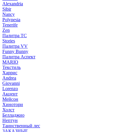
Alexandria
Sibir
Nancy
Polynesia
Tenerife
Zen
Палитра TC
Stories
Палитра VV
Funny Bunny
Палитра Аспект
MARIO
Текстиль
Харрис
Andrea
Giovanni
Lorenzo
Акцент
Мейсон
Хинотори
Холст
Белладжио
Нептун
Таинственный лес
ЗАКАЗНЫЕ