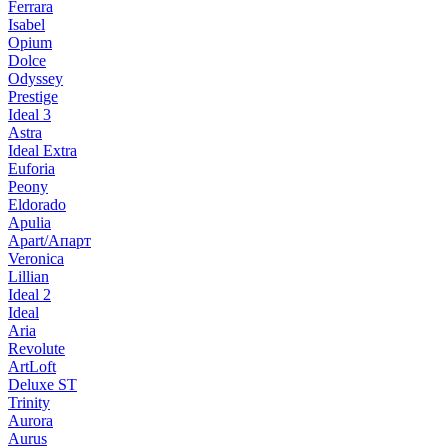
Ferrara
Isabel
Opium
Dolce
Odyssey
Prestige
Ideal 3
Astra
Ideal Extra
Euforia
Peony
Eldorado
Apulia
Apart/Апарт
Veronica
Lillian
Ideal 2
Ideal
Aria
Revolute
ArtLoft
Deluxe ST
Trinity
Aurora
Aurus