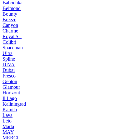
Babochka
Belmond
Bounty
Breeze
Canуon
Charme
Royal ST
Colibri
Spaceman
Ultra
Spline
DIVA
Dubai
Fresco
Geoton
Glamour
Horizont
Il Lago
Kaliningrad
Kamila
Lava
Leto
Marta
MAY
MERCI