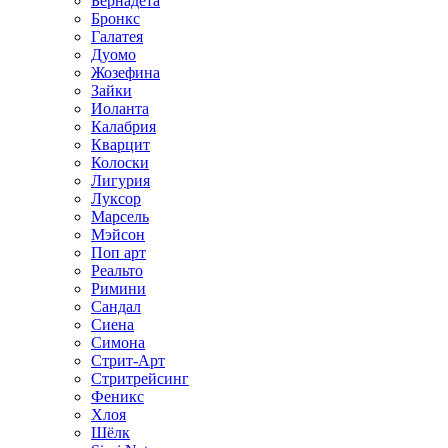
Бернадета
Бронкс
Галатея
Дуомо
Жозефина
Зайки
Иоланта
Калабрия
Кварцит
Колоски
Лигурия
Луксор
Марсель
Мэйсон
Поп арт
Реальто
Римини
Сандал
Сиена
Симона
Стрит-Арт
Стритрейсинг
Феникс
Хлоя
Шёлк