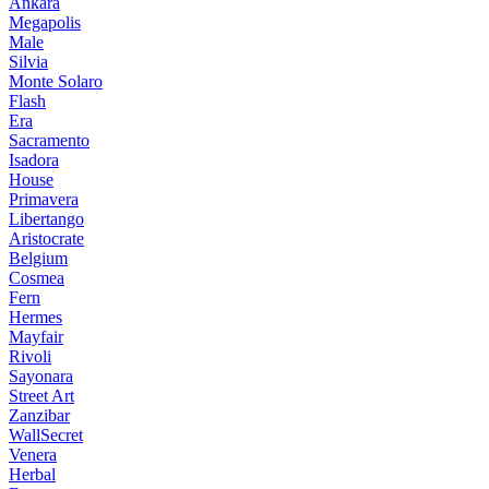
Ankara
Megapolis
Male
Silvia
Monte Solaro
Flash
Era
Sacramento
Isadora
House
Primavera
Libertango
Aristocrate
Belgium
Cosmea
Fern
Hermes
Mayfair
Rivoli
Sayonara
Street Art
Zanzibar
WallSecret
Venera
Herbal