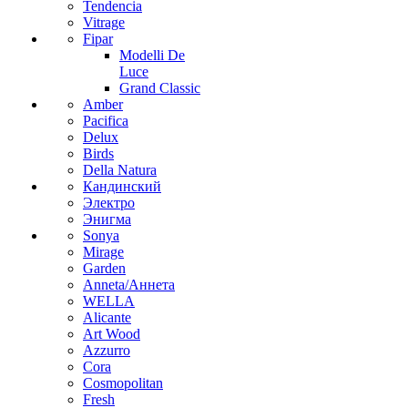
Tendencia
Vitrage
Fipar
Modelli De
Luce
Grand Classic
Amber
Pacifica
Delux
Birds
Della Natura
Кандинский
Электро
Энигма
Sonya
Mirage
Garden
Anneta/Аннета
WELLA
Alicante
Art Wood
Azzurro
Cora
Cosmopolitan
Fresh