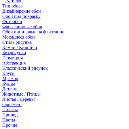
Каталог
Тип обоев
Дизайнерские обои
Обои под покраску
Фотообои
Флизелиновые обои
Обои виниловые на флизелине
Моющиеся обои
Стиль рисунка
Камни / Кирпичи
Без рисунка
Геометрия
Абстракция
Классический рисунок
Круги
Мрамор
Буквы
Детские
Животные / Птицы
Листья / Деревья
Орнамент
Полосы
Природа
Цветы
Прочие