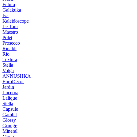
Futura
Galaktika
Iva
Kaleidoscope
Le Tour
Maestro
Polet
Prosecco
Rinaldi
Rio
Textura
Stella
Volga
ANNUSHKA
EuroDecor
Jardin
Lucerna
Lalique
Stella
Capsule
Gambit
Glossy
Grunge
Mineral
Mone