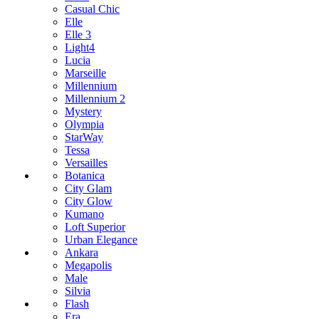
Casual Chic
Elle
Elle 3
Light4
Lucia
Marseille
Millennium
Millennium 2
Mystery
Olympia
StarWay
Tessa
Versailles
Botanica
City Glam
City Glow
Kumano
Loft Superior
Urban Elegance
Ankara
Megapolis
Male
Silvia
Flash
Era