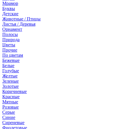
Мрамор
Буквы
Детские
Животные / Птицы
Листья / Деревья
Орнамент
Полосы
Природа
Цветы
Прочие
По цветам
Бежевые
Белые
Голубые
Желтые
Зеленые
Золотые
Коричневые
Красные
Мятные
Розовые
Серые
Синие
Сиреневые
Фиолетовые