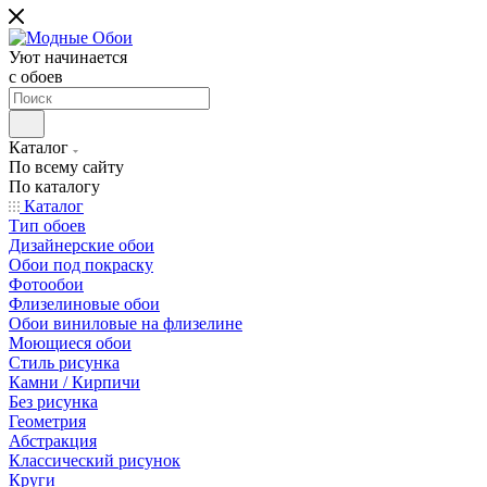
Уют начинается
c обоев
Каталог
По всему сайту
По каталогу
Каталог
Тип обоев
Дизайнерские обои
Обои под покраску
Фотообои
Флизелиновые обои
Обои виниловые на флизелине
Моющиеся обои
Стиль рисунка
Камни / Кирпичи
Без рисунка
Геометрия
Абстракция
Классический рисунок
Круги