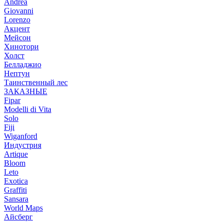
Andrea
Giovanni
Lorenzo
Акцент
Мейсон
Хинотори
Холст
Белладжио
Нептун
Таинственный лес
ЗАКАЗНЫЕ
Fipar
Modelli di Vita
Solo
Fiji
Wiganford
Индустрия
Artique
Bloom
Leto
Exotica
Graffiti
Sansara
World Maps
Айсберг