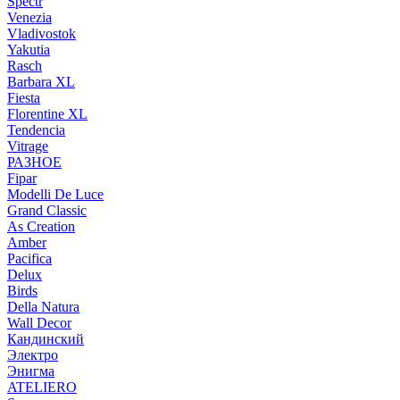
Spectr
Venezia
Vladivostok
Yakutia
Rasch
Barbara XL
Fiesta
Florentine XL
Tendencia
Vitrage
РАЗНОЕ
Fipar
Modelli De Luce
Grand Classic
As Creation
Amber
Pacifica
Delux
Birds
Della Natura
Wall Decor
Кандинский
Электро
Энигма
ATELIERO