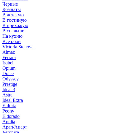
Черные
Комнаты
В детскую
В гостиную
В прихожую
В спальню
На кухню
Все обои
Victoria Stenova
Almaz
Ferrara
Isabel
Opium
Dolce
Odyssey
Prestige
Ideal 3
Astra
Ideal Extra
Euforia
Peony
Eldorado
Apulia
Apart/Апарт
Veronica