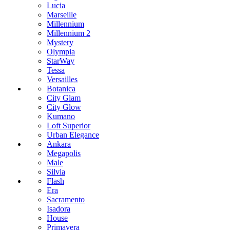
Lucia
Marseille
Millennium
Millennium 2
Mystery
Olympia
StarWay
Tessa
Versailles
Botanica
City Glam
City Glow
Kumano
Loft Superior
Urban Elegance
Ankara
Megapolis
Male
Silvia
Flash
Era
Sacramento
Isadora
House
Primavera