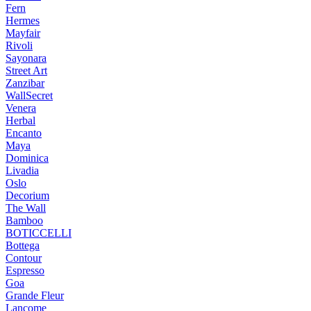
Fern
Hermes
Mayfair
Rivoli
Sayonara
Street Art
Zanzibar
WallSecret
Venera
Herbal
Encanto
Maya
Dominica
Livadia
Oslo
Decorium
The Wall
Bamboo
BOTICCELLI
Bottega
Contour
Espresso
Goa
Grande Fleur
Lancome