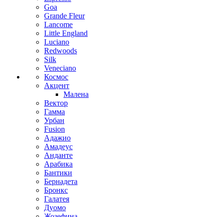
Goa
Grande Fleur
Lancome
Little England
Luciano
Redwoods
Silk
Veneciano
Космос
Акцент
Малена
Вектор
Гамма
Урбан
Fusion
Адажио
Амадеус
Анданте
Арабика
Бантики
Бернадета
Бронкс
Галатея
Дуомо
Жозефина