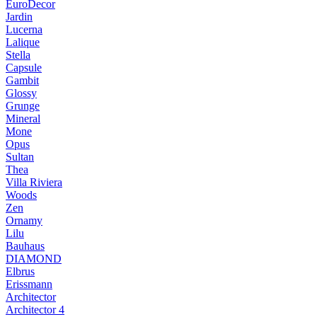
EuroDecor
Jardin
Lucerna
Lalique
Stella
Capsule
Gambit
Glossy
Grunge
Mineral
Mone
Opus
Sultan
Thea
Villa Riviera
Woods
Zen
Ornamy
Lilu
Bauhaus
DIAMOND
Elbrus
Erissmann
Architector
Architector 4