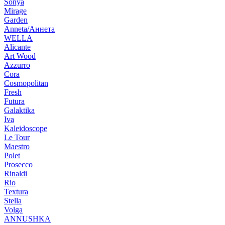
Sonya
Mirage
Garden
Anneta/Аннета
WELLA
Alicante
Art Wood
Azzurro
Cora
Cosmopolitan
Fresh
Futura
Galaktika
Iva
Kaleidoscope
Le Tour
Maestro
Polet
Prosecco
Rinaldi
Rio
Textura
Stella
Volga
ANNUSHKA