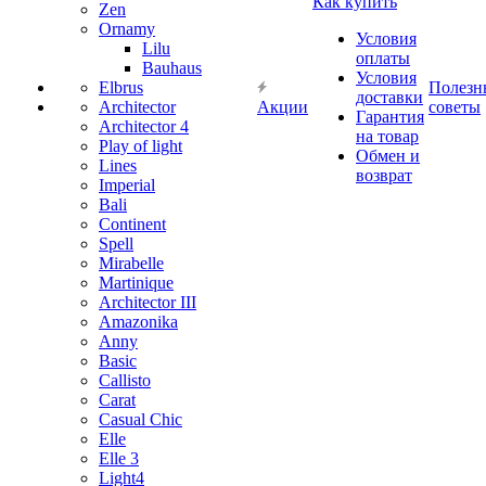
Как купить
Zen
Ornamy
Условия
Lilu
оплаты
Bauhaus
Условия
Elbrus
Полезн
доставки
Architector
Акции
советы
Гарантия
Architector 4
на товар
Play of light
Обмен и
Lines
возврат
Imperial
Bali
Continent
Spell
Mirabelle
Martinique
Architector III
Amazonika
Anny
Basic
Callisto
Carat
Casual Chic
Elle
Elle 3
Light4