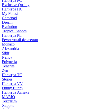
Палитра PC
Exclusive Quality
Палитра HС
My Forest
Gamepad
Dream
Evolution
Tropical Shades
Палитра PL
Ремонтный флизелин
Monaco
Alexandria
Sibir
Nancy
Polynesia
Tenerife
Zen
Палитра TC
Stories
Палитра VV
Funny Bunny
Палитра Аспект
MARIO
Текстиль
Харрис