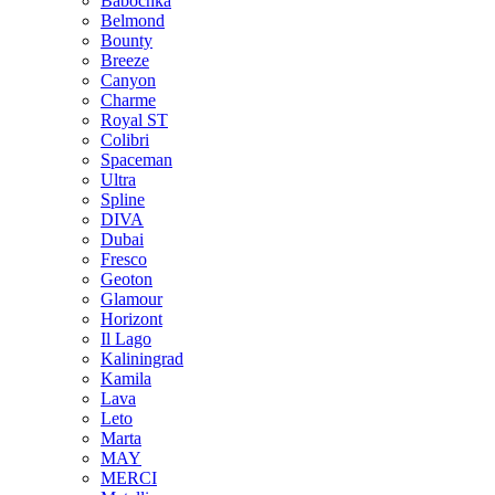
Babochka
Belmond
Bounty
Breeze
Canуon
Charme
Royal ST
Colibri
Spaceman
Ultra
Spline
DIVA
Dubai
Fresco
Geoton
Glamour
Horizont
Il Lago
Kaliningrad
Kamila
Lava
Leto
Marta
MAY
MERCI