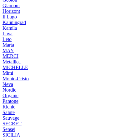
Glamour
Horizont
Il Lago
Kaliningrad
Kamila
Lava
Leto
Marta
MAY
MERCI
Metallica
MICHELLE
Mimi
Monte-Cristo
Neva
Nordic
Organic
Pantone
Richie
Salute
Sauvage
SECRET
Sensei
SICILIA