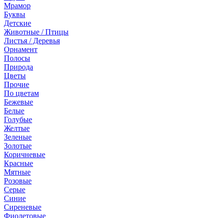
Мрамор
Буквы
Детские
Животные / Птицы
Листья / Деревья
Орнамент
Полосы
Природа
Цветы
Прочие
По цветам
Бежевые
Белые
Голубые
Желтые
Зеленые
Золотые
Коричневые
Красные
Мятные
Розовые
Серые
Синие
Сиреневые
Фиолетовые