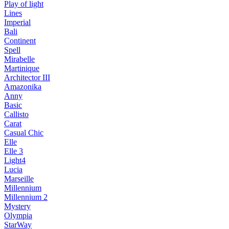
Play of light
Lines
Imperial
Bali
Continent
Spell
Mirabelle
Martinique
Architector III
Amazonika
Anny
Basic
Callisto
Carat
Casual Chic
Elle
Elle 3
Light4
Lucia
Marseille
Millennium
Millennium 2
Mystery
Olympia
StarWay