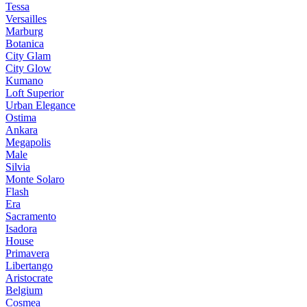
Tessa
Versailles
Marburg
Botanica
City Glam
City Glow
Kumano
Loft Superior
Urban Elegance
Ostima
Ankara
Megapolis
Male
Silvia
Monte Solaro
Flash
Era
Sacramento
Isadora
House
Primavera
Libertango
Aristocrate
Belgium
Cosmea