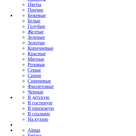
Цветы
Прочие
Бежевые
Белые
Голубые
Желтые
Зеленые
Золотые
Коричневые
Красные
Мятные
Розовые
Серые
Синие
Сиреневые
Фиолетовые
Черные
В детскую
В гостиную
В прихожую
В спальню
На кухню
Almaz
Ferrara