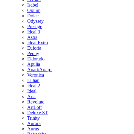
Isabel
Opium
Dolce
Odyssey
Prestige
Ideal 3
Astra
Ideal Extra
Euforia
Peony
Eldorado
Apulia
Apart/Апарт
Veronica
Lillian
Ideal 2
Ideal
Aria
Revolute
ArtLoft
Deluxe ST
Trinity
Aurora
Aurus