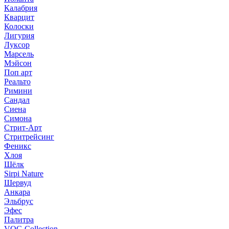
Калабрия
Кварцит
Колоски
Лигурия
Луксор
Марсель
Мэйсон
Поп арт
Реальто
Римини
Сандал
Сиена
Симона
Стрит-Арт
Стритрейсинг
Феникс
Хлоя
Шёлк
Sirpi Nature
Шервуд
Анкара
Эльбрус
Эфес
Палитра
VOG Collection