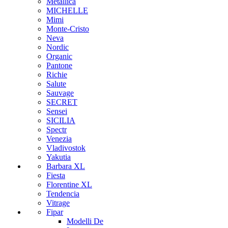
Metallica
MICHELLE
Mimi
Monte-Cristo
Neva
Nordic
Organic
Pantone
Richie
Salute
Sauvage
SECRET
Sensei
SICILIA
Spectr
Venezia
Vladivostok
Yakutia
Barbara XL
Fiesta
Florentine XL
Tendencia
Vitrage
Fipar
Modelli De