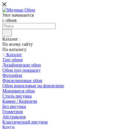
Уют начинается
c обоев
Каталог
По всему сайту
По каталогу
Каталог
Тип обоев
Дизайнерские обои
Обои под покраску
Фотообои
Флизелиновые обои
Обои виниловые на флизелине
Моющиеся обои
Стиль рисунка
Камни / Кирпичи
Без рисунка
Геометрия
Абстракция
Классический рисунок
Круги