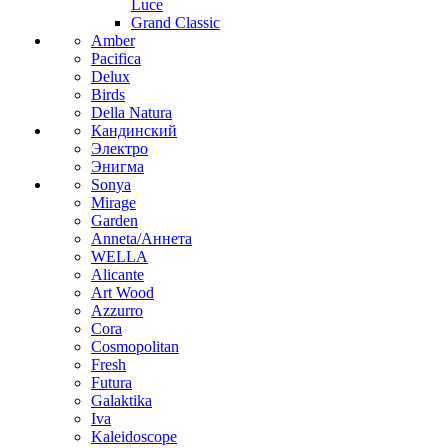
Luce
Grand Classic
Amber
Pacifica
Delux
Birds
Della Natura
Кандинский
Электро
Энигма
Sonya
Mirage
Garden
Anneta/Аннета
WELLA
Alicante
Art Wood
Azzurro
Cora
Cosmopolitan
Fresh
Futura
Galaktika
Iva
Kaleidoscope