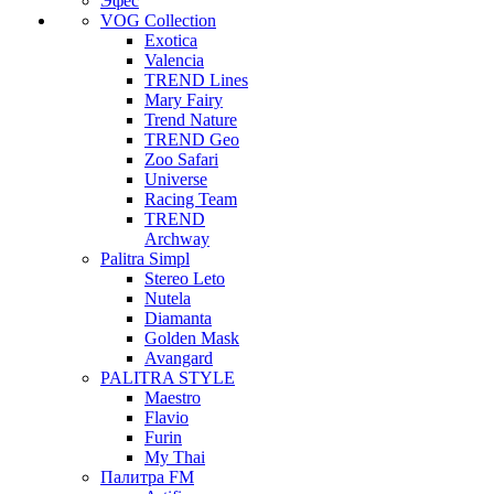
Эфес
VOG Collection
Exotica
Valencia
TREND Lines
Mary Fairy
Trend Nature
TREND Geo
Zoo Safari
Universe
Racing Team
TREND
Archway
Palitra Simpl
Stereo Leto
Nutela
Diamanta
Golden Mask
Avangard
PALITRA STYLE
Maestro
Flavio
Furin
My Thai
Палитра FM