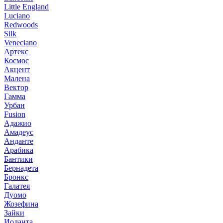
Little England
Luciano
Redwoods
Silk
Veneciano
Артекс
Космос
Акцент
Малена
Вектор
Гамма
Урбан
Fusion
Адажио
Амадеус
Анданте
Арабика
Бантики
Бернадета
Бронкс
Галатея
Дуомо
Жозефина
Зайки
Иоланта