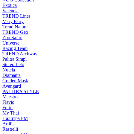
Exotica
Valencia
TREND Lines
Mary Fairy
Trend Nature
TREND Geo
Zoo Safari
Universe
Racing Team
TREND Archway
Palitra Simpl
Stereo Leto
Nutela
Diamanta
Golden Mask
Avangard
PALITRA STYLE
Maestro
Flavio
Furin
My Thai
Палитра FM
Artifis
Rastrelli