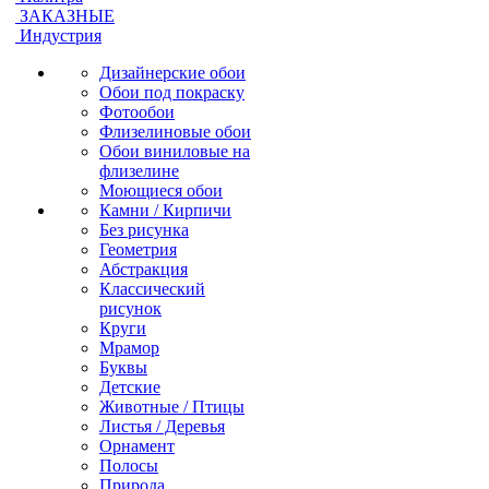
ЗАКАЗНЫЕ
Индустрия
Дизайнерские обои
Обои под покраску
Фотообои
Флизелиновые обои
Обои виниловые на
флизелине
Моющиеся обои
Камни / Кирпичи
Без рисунка
Геометрия
Абстракция
Классический
рисунок
Круги
Мрамор
Буквы
Детские
Животные / Птицы
Листья / Деревья
Орнамент
Полосы
Природа