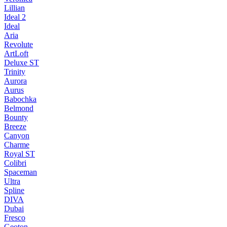
Lillian
Ideal 2
Ideal
Aria
Revolute
ArtLoft
Deluxe ST
Trinity
Aurora
Aurus
Babochka
Belmond
Bounty
Breeze
Canуon
Charme
Royal ST
Colibri
Spaceman
Ultra
Spline
DIVA
Dubai
Fresco
Geoton