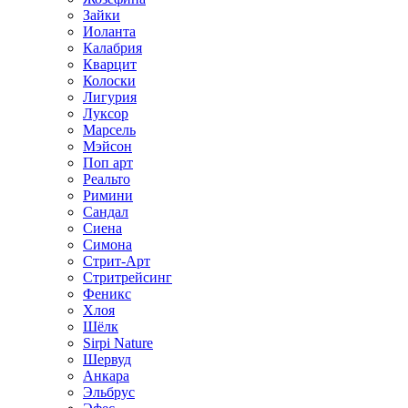
Зайки
Иоланта
Калабрия
Кварцит
Колоски
Лигурия
Луксор
Марсель
Мэйсон
Поп арт
Реальто
Римини
Сандал
Сиена
Симона
Стрит-Арт
Стритрейсинг
Феникс
Хлоя
Шёлк
Sirpi Nature
Шервуд
Анкара
Эльбрус