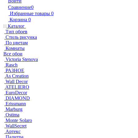
Войти
Сравнение
0
Избранные товары
0
Корзина
0
Каталог
Тип обоев
Стиль рисунка
По цветам
Комнаты
Все обои
Victoria Stenova
Rasch
РАЗНОЕ
As Creation
Wall Decor
ATELIERO
EuroDecor
DIAMOND
Erissmann
Marburg
Ostima
Monte Solaro
WallSecret
Артекс
Палитра