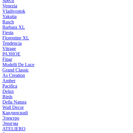
Spectr
Venezia
Vladivostok
Yakutia
Rasch
Barbara XL
Fiesta
Florentine XL
Tendencia
Vitrage
РАЗНОЕ
Fipar
Modelli De Luce
Grand Classic
As Creation
Amber
Pacifica
Delux
Birds
Della Natura
Wall Decor
Кандинский
Электро
Энигма
ATELIERO