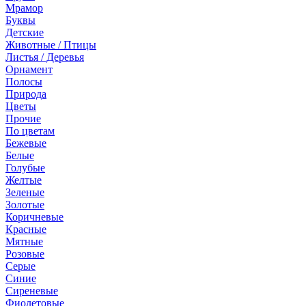
Мрамор
Буквы
Детские
Животные / Птицы
Листья / Деревья
Орнамент
Полосы
Природа
Цветы
Прочие
По цветам
Бежевые
Белые
Голубые
Желтые
Зеленые
Золотые
Коричневые
Красные
Мятные
Розовые
Серые
Синие
Сиреневые
Фиолетовые