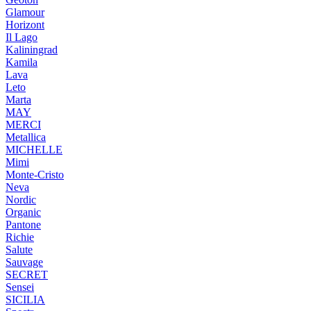
Glamour
Horizont
Il Lago
Kaliningrad
Kamila
Lava
Leto
Marta
MAY
MERCI
Metallica
MICHELLE
Mimi
Monte-Cristo
Neva
Nordic
Organic
Pantone
Richie
Salute
Sauvage
SECRET
Sensei
SICILIA