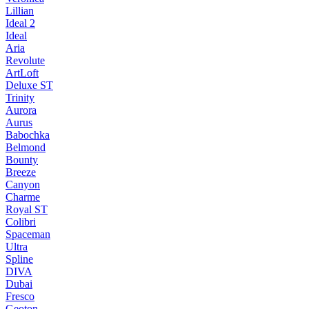
Lillian
Ideal 2
Ideal
Aria
Revolute
ArtLoft
Deluxe ST
Trinity
Aurora
Aurus
Babochka
Belmond
Bounty
Breeze
Canуon
Charme
Royal ST
Colibri
Spaceman
Ultra
Spline
DIVA
Dubai
Fresco
Geoton