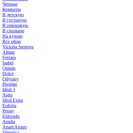
Черные
Комнаты
В детскую
В гостиную
В прихожую
В спальню
На кухню
Все обои
Victoria Stenova
Almaz
Ferrara
Isabel
Opium
Dolce
Odyssey
Prestige
Ideal 3
Astra
Ideal Extra
Euforia
Peony
Eldorado
Apulia
Apart/Апарт
Veronica