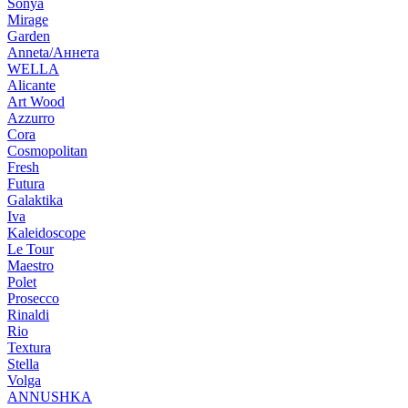
Sonya
Mirage
Garden
Anneta/Аннета
WELLA
Alicante
Art Wood
Azzurro
Cora
Cosmopolitan
Fresh
Futura
Galaktika
Iva
Kaleidoscope
Le Tour
Maestro
Polet
Prosecco
Rinaldi
Rio
Textura
Stella
Volga
ANNUSHKA