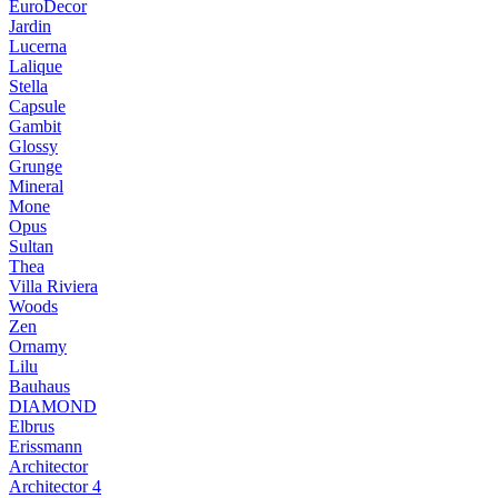
EuroDecor
Jardin
Lucerna
Lalique
Stella
Capsule
Gambit
Glossy
Grunge
Mineral
Mone
Opus
Sultan
Thea
Villa Riviera
Woods
Zen
Ornamy
Lilu
Bauhaus
DIAMOND
Elbrus
Erissmann
Architector
Architector 4