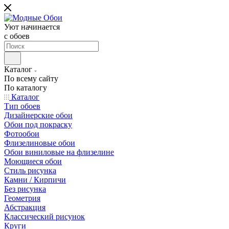
Уют начинается
c обоев
Каталог
По всему сайту
По каталогу
Каталог
Тип обоев
Дизайнерские обои
Обои под покраску
Фотообои
Флизелиновые обои
Обои виниловые на флизелине
Моющиеся обои
Стиль рисунка
Камни / Кирпичи
Без рисунка
Геометрия
Абстракция
Классический рисунок
Круги