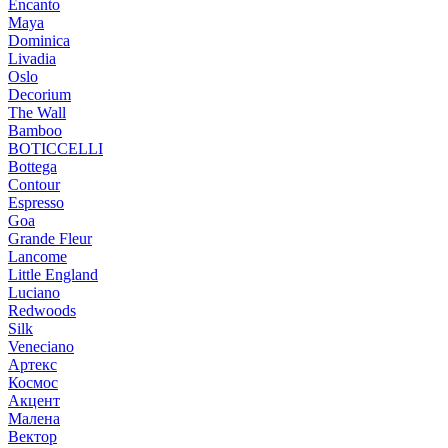
Encanto
Maya
Dominica
Livadia
Oslo
Decorium
The Wall
Bamboo
BOTICCELLI
Bottega
Contour
Espresso
Goa
Grande Fleur
Lancome
Little England
Luciano
Redwoods
Silk
Veneciano
Артекс
Космос
Акцент
Малена
Вектор