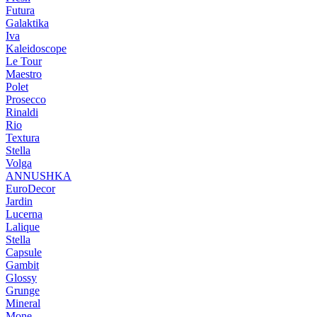
Futura
Galaktika
Iva
Kaleidoscope
Le Tour
Maestro
Polet
Prosecco
Rinaldi
Rio
Textura
Stella
Volga
ANNUSHKA
EuroDecor
Jardin
Lucerna
Lalique
Stella
Capsule
Gambit
Glossy
Grunge
Mineral
Mone