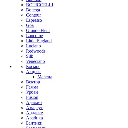
BOTICCELLI
Bottega
Contour
Espresso
Goa
Grande Fleur
Lancome
Little England
Luciano
Redwoods
Silk
Veneciano
Космос
Акцент
Малена
Вектор
Гамма
Урбан
Fusion
Адажио
Амадеус
Анданте
Арабика
Бантики