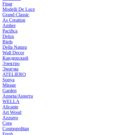
Fipar
Modelli De Luce
Grand Classic
As Creation
Amber
Pacifica
Delux
Birds
Della Natura
Wall Decor
Кандинский
Электро
Энигма
ATELIERO
Sonya
Mirage
Garden
Anneta/Аннета
WELLA
Alicante
Art Wood
Azzurro
Cora
Cosmopolitan
Fresh