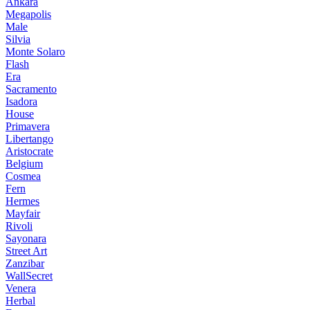
Ankara
Megapolis
Male
Silvia
Monte Solaro
Flash
Era
Sacramento
Isadora
House
Primavera
Libertango
Aristocrate
Belgium
Cosmea
Fern
Hermes
Mayfair
Rivoli
Sayonara
Street Art
Zanzibar
WallSecret
Venera
Herbal