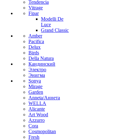
Tendencia
Vitrage
Fipar
Modelli De
Luce
Grand Classic
Amber
Pacifica
Delux
Birds
Della Natura
Кандинский
Электро
Энигма
Sonya
Mirage
Garden
Anneta/Аннета
WELLA
Alicante
Art Wood
Azzurro
Cora
Cosmopolitan
Fresh