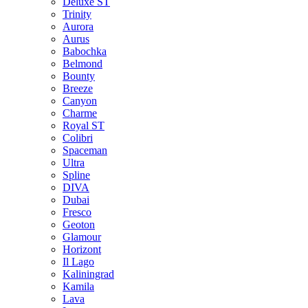
Deluxe ST
Trinity
Aurora
Aurus
Babochka
Belmond
Bounty
Breeze
Canуon
Charme
Royal ST
Colibri
Spaceman
Ultra
Spline
DIVA
Dubai
Fresco
Geoton
Glamour
Horizont
Il Lago
Kaliningrad
Kamila
Lava