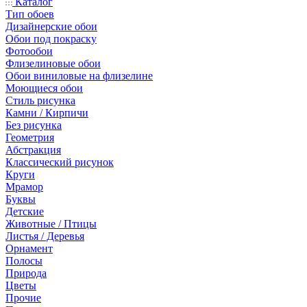
Каталог
Тип обоев
Дизайнерские обои
Обои под покраску
Фотообои
Флизелиновые обои
Обои виниловые на флизелине
Моющиеся обои
Стиль рисунка
Камни / Кирпичи
Без рисунка
Геометрия
Абстракция
Классический рисунок
Круги
Мрамор
Буквы
Детские
Животные / Птицы
Листья / Деревья
Орнамент
Полосы
Природа
Цветы
Прочие