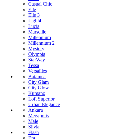
Casual Chic
Elle
Elle 3
Light4
Lucia
Marseille
Millennium
Millennium 2
Mystery
Olympia
StarWay
Tessa
Versailles
Botanica
City Glam
City Glow
Kumano
Loft Superior
Urban Elegance
Ankara
Megapolis
Male
Silvia
Flash
Era