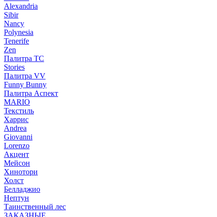
Alexandria
Sibir
Nancy
Polynesia
Tenerife
Zen
Палитра TC
Stories
Палитра VV
Funny Bunny
Палитра Аспект
MARIO
Текстиль
Харрис
Andrea
Giovanni
Lorenzo
Акцент
Мейсон
Хинотори
Холст
Белладжио
Нептун
Таинственный лес
ЗАКАЗНЫЕ