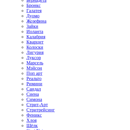
Бернадета
Бронкс
Галатея
Дуомо
Жозефина
Зайки
Иоланта
Калабрия
Кварцит
Колоски
Лигурия
Луксор
Марсель
Мэйсон
Поп арт
Реальто
Римини
Сандал
Сиена
Симона
Стрит-Арт
Стритрейсинг
Феникс
Хлоя
Шёлк