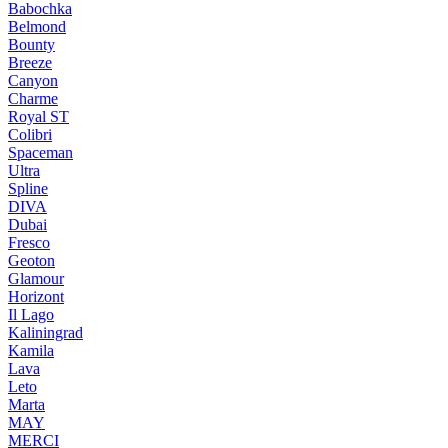
Babochka
Belmond
Bounty
Breeze
Canуon
Charme
Royal ST
Colibri
Spaceman
Ultra
Spline
DIVA
Dubai
Fresco
Geoton
Glamour
Horizont
Il Lago
Kaliningrad
Kamila
Lava
Leto
Marta
MAY
MERCI