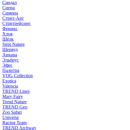
Сандал
Сиена
Симона
Стрит-Арт
Стритрейсинг
Феникс
Хлоя
Шёлк
Sirpi Nature
Шервуд
Анкара
Эльбрус
Эфес
Палитра
VOG Collection
Exotica
Valencia
TREND Lines
Mary Fairy
Trend Nature
TREND Geo
Zoo Safari
Universe
Racing Team
TREND Archway