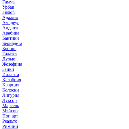
Гамма
Урбан
Fusion
Адажио
Амадеус
Анданте
Арабика
Бантики
Бернадета
Бронкс
Галатея
Дуомо
Жозефина
Зайки
Иоланта
Калабрия
Кварцит
Колоски
Лигурия
Луксор
Марсель
Мэйсон
Поп арт
Реальто
Римини