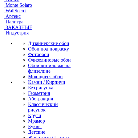
Monte Solaro
WallSecret
Артекс
Палитра
ЗАКАЗНЫЕ
Индустрия
Дизайнерские обои
Обои под покраску
Фотообои
Флизелиновые обои
Обои виниловые на
флизелине
Моющиеся обои
Камни / Кирпичи
Без рисунка
Геометрия
Абстракция
Классический
рисунок
Круги
Мрамор
Буквы
Детские
Животные / Птицы