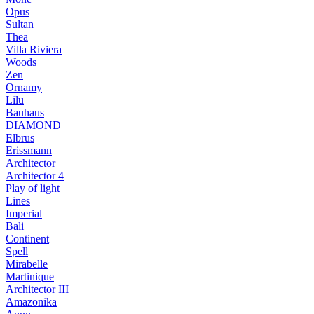
Opus
Sultan
Thea
Villa Riviera
Woods
Zen
Ornamy
Lilu
Bauhaus
DIAMOND
Elbrus
Erissmann
Architector
Architector 4
Play of light
Lines
Imperial
Bali
Continent
Spell
Mirabelle
Martinique
Architector III
Amazonika