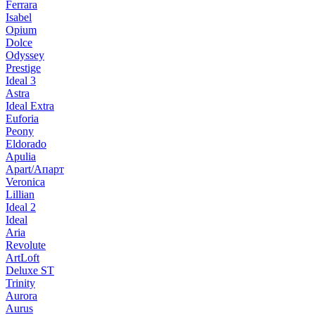
Ferrara
Isabel
Opium
Dolce
Odyssey
Prestige
Ideal 3
Astra
Ideal Extra
Euforia
Peony
Eldorado
Apulia
Apart/Апарт
Veronica
Lillian
Ideal 2
Ideal
Aria
Revolute
ArtLoft
Deluxe ST
Trinity
Aurora
Aurus