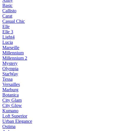
Anny
Basic
Callisto
Carat
Casual Chic
Elle
Elle 3
Light4
Lucia
Marseille
Millennium
Millennium 2
Mystery
Olympia
StarWay
Tessa
Versailles
Marburg
Botanica
City Glam
City Glow
Kumano
Loft Superior
Urban Elegance
Ostima