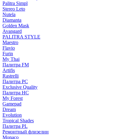
Palitra Simpl
Stereo Leto
Nutela
Diamanta
Golden Mask
Avangard
PALITRA STYLE
Maestro
Flavio
Furin
My Thai
Палитра FM
Artifis
Rastrelli
Палитра PC
Exclusive Quality
Палитра HС
My Forest
Gamepad
Dream
Evolution
Tropical Shades
Палитра PL
Ремонтный флизелин
Monaco