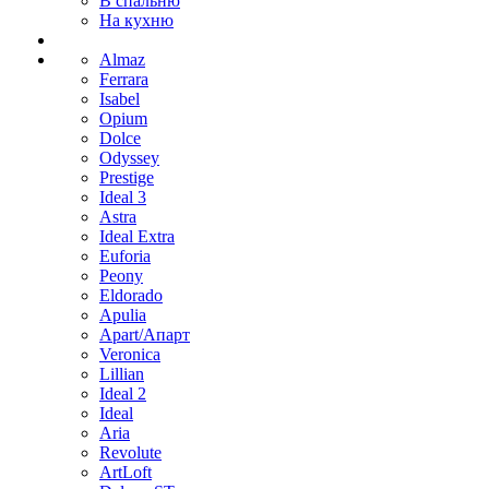
В спальню
На кухню
Almaz
Ferrara
Isabel
Opium
Dolce
Odyssey
Prestige
Ideal 3
Astra
Ideal Extra
Euforia
Peony
Eldorado
Apulia
Apart/Апарт
Veronica
Lillian
Ideal 2
Ideal
Aria
Revolute
ArtLoft