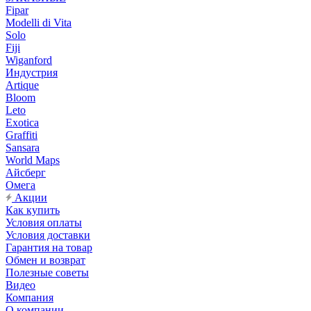
Fipar
Modelli di Vita
Solo
Fiji
Wiganford
Индустрия
Artique
Bloom
Leto
Exotica
Graffiti
Sansara
World Maps
Айсберг
Омега
Акции
Как купить
Условия оплаты
Условия доставки
Гарантия на товар
Обмен и возврат
Полезные советы
Видео
Компания
О компании