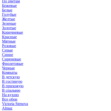
По цветам
Бежевые
Белые
Голубые
Желтые
Зеленые
Золотые
Коричневые
Красные
Мятные
Розовые
Серые
Синие
Сиреневые
Фиолетовые
Черные
Комнаты
В детскую
В гостиную
В прихожую
В спальню
На кухню
Все обои
Victoria Stenova
Almaz