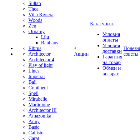
Sultan
Thea
Villa Riviera
Woods
Как купить
Zen
Ornamy
Условия
Lilu
оплаты
Bauhaus
Условия
Elbrus
Полезн
доставки
Architector
Акции
советы
Гарантия
Architector 4
на товар
Play of light
Обмен и
Lines
возврат
Imperial
Bali
Continent
Spell
Mirabelle
Martinique
Architector III
Amazonika
Anny
Basic
Callisto
Carat