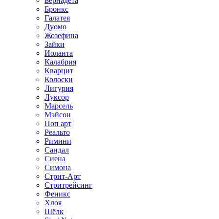
Бернадета
Бронкс
Галатея
Дуомо
Жозефина
Зайки
Иоланта
Калабрия
Кварцит
Колоски
Лигурия
Луксор
Марсель
Мэйсон
Поп арт
Реальто
Римини
Сандал
Сиена
Симона
Стрит-Арт
Стритрейсинг
Феникс
Хлоя
Шёлк