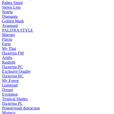
Palitra Simpl
Stereo Leto
Nutela
Diamanta
Golden Mask
Avangard
PALITRA STYLE
Maestro
Flavio
Furin
My Thai
Палитра FM
Artifis
Rastrelli
Палитра PC
Exclusive Quality
Палитра HС
My Forest
Gamepad
Dream
Evolution
Tropical Shades
Палитра PL
Ремонтный флизелин
Monaco