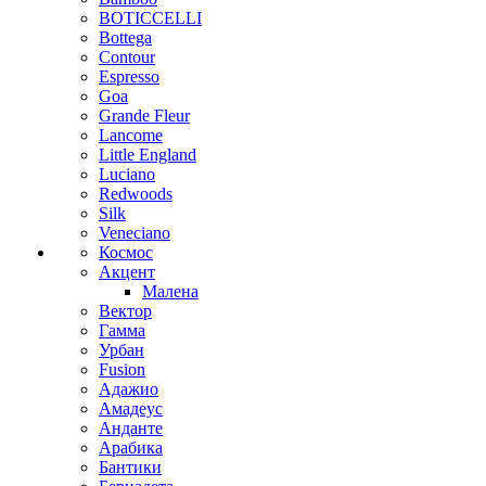
BOTICCELLI
Bottega
Contour
Espresso
Goa
Grande Fleur
Lancome
Little England
Luciano
Redwoods
Silk
Veneciano
Космос
Акцент
Малена
Вектор
Гамма
Урбан
Fusion
Адажио
Амадеус
Анданте
Арабика
Бантики