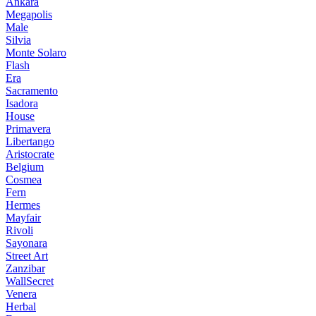
Ankara
Megapolis
Male
Silvia
Monte Solaro
Flash
Era
Sacramento
Isadora
House
Primavera
Libertango
Aristocrate
Belgium
Cosmea
Fern
Hermes
Mayfair
Rivoli
Sayonara
Street Art
Zanzibar
WallSecret
Venera
Herbal