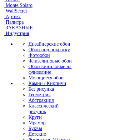
Monte Solaro
WallSecret
Артекс
Палитра
ЗАКАЗНЫЕ
Индустрия
Дизайнерские обои
Обои под покраску
Фотообои
Флизелиновые обои
Обои виниловые на
флизелине
Моющиеся обои
Камни / Кирпичи
Без рисунка
Геометрия
Абстракция
Классический
рисунок
Круги
Мрамор
Буквы
Детские
Животные / Птицы