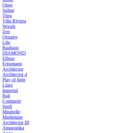
Opus
Sultan
Thea
Villa Riviera
Woods
Zen
Ornamy
Lilu
Bauhaus
DIAMOND
Elbrus
Erissmann
Architector
Architector 4
Play of light
Lines
Imperial
Bali
Continent
Spell
Mirabelle
Martinique
Architector III
Amazonika