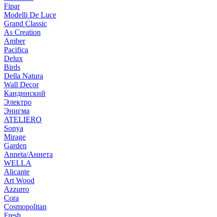
Fipar
Modelli De Luce
Grand Classic
As Creation
Amber
Pacifica
Delux
Birds
Della Natura
Wall Decor
Кандинский
Электро
Энигма
ATELIERO
Sonya
Mirage
Garden
Anneta/Аннета
WELLA
Alicante
Art Wood
Azzurro
Cora
Cosmopolitan
Fresh