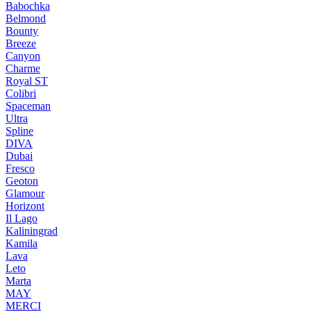
Babochka
Belmond
Bounty
Breeze
Canуon
Charme
Royal ST
Colibri
Spaceman
Ultra
Spline
DIVA
Dubai
Fresco
Geoton
Glamour
Horizont
Il Lago
Kaliningrad
Kamila
Lava
Leto
Marta
MAY
MERCI