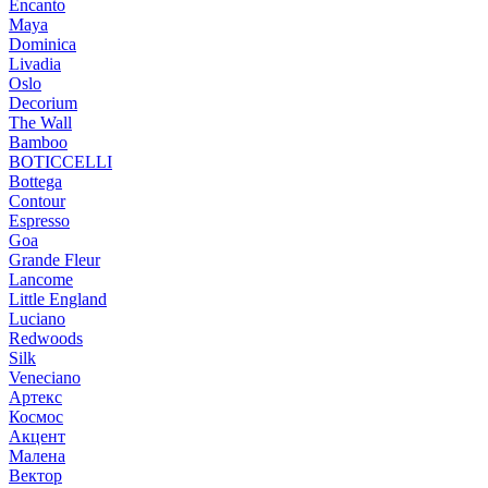
Encanto
Maya
Dominica
Livadia
Oslo
Decorium
The Wall
Bamboo
BOTICCELLI
Bottega
Contour
Espresso
Goa
Grande Fleur
Lancome
Little England
Luciano
Redwoods
Silk
Veneciano
Артекс
Космос
Акцент
Малена
Вектор