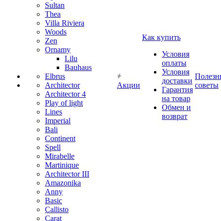
Sultan
Thea
Villa Riviera
Woods
Как купить
Zen
Ornamy
Условия
Lilu
оплаты
Bauhaus
Условия
Elbrus
Полезн
доставки
Architector
Акции
советы
Гарантия
Architector 4
на товар
Play of light
Обмен и
Lines
возврат
Imperial
Bali
Continent
Spell
Mirabelle
Martinique
Architector III
Amazonika
Anny
Basic
Callisto
Carat