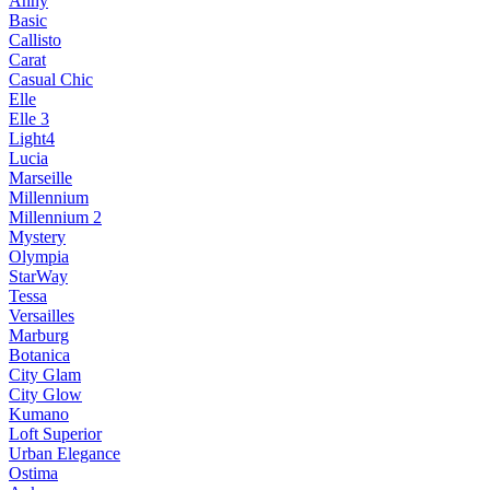
Anny
Basic
Callisto
Carat
Casual Chic
Elle
Elle 3
Light4
Lucia
Marseille
Millennium
Millennium 2
Mystery
Olympia
StarWay
Tessa
Versailles
Marburg
Botanica
City Glam
City Glow
Kumano
Loft Superior
Urban Elegance
Ostima