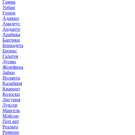
Гамма
Урбан
Fusion
Адажио
Амадеус
Анданте
Арабика
Бантики
Бернадета
Бронкс
Галатея
Дуомо
Жозефина
Зайки
Иоланта
Калабрия
Кварцит
Колоски
Лигурия
Луксор
Марсель
Мэйсон
Поп арт
Реальто
Римини