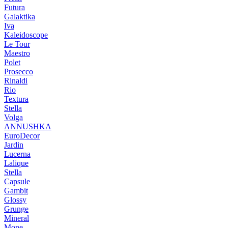
Futura
Galaktika
Iva
Kaleidoscope
Le Tour
Maestro
Polet
Prosecco
Rinaldi
Rio
Textura
Stella
Volga
ANNUSHKA
EuroDecor
Jardin
Lucerna
Lalique
Stella
Capsule
Gambit
Glossy
Grunge
Mineral
Mone