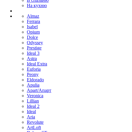
В спальню
На кухню
Almaz
Ferrara
Isabel
Opium
Dolce
Odyssey
Prestige
Ideal 3
Astra
Ideal Extra
Euforia
Peony
Eldorado
Apulia
Apart/Апарт
Veronica
Lillian
Ideal 2
Ideal
Aria
Revolute
ArtLoft