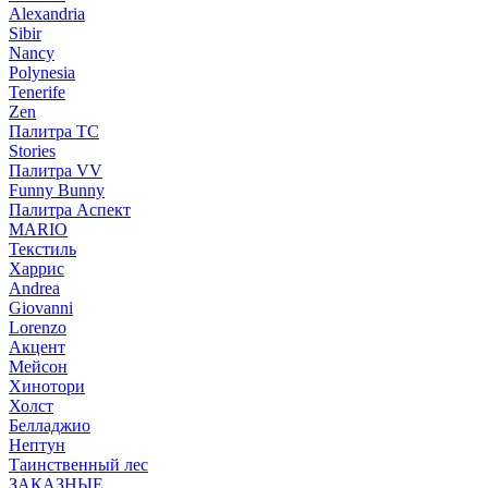
Alexandria
Sibir
Nancy
Polynesia
Tenerife
Zen
Палитра TC
Stories
Палитра VV
Funny Bunny
Палитра Аспект
MARIO
Текстиль
Харрис
Andrea
Giovanni
Lorenzo
Акцент
Мейсон
Хинотори
Холст
Белладжио
Нептун
Таинственный лес
ЗАКАЗНЫЕ