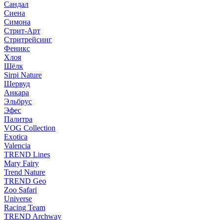
Сандал
Сиена
Симона
Стрит-Арт
Стритрейсинг
Феникс
Хлоя
Шёлк
Sirpi Nature
Шервуд
Анкара
Эльбрус
Эфес
Палитра
VOG Collection
Exotica
Valencia
TREND Lines
Mary Fairy
Trend Nature
TREND Geo
Zoo Safari
Universe
Racing Team
TREND Archway