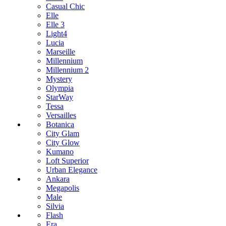
Casual Chic
Elle
Elle 3
Light4
Lucia
Marseille
Millennium
Millennium 2
Mystery
Olympia
StarWay
Tessa
Versailles
Botanica
City Glam
City Glow
Kumano
Loft Superior
Urban Elegance
Ankara
Megapolis
Male
Silvia
Flash
Era