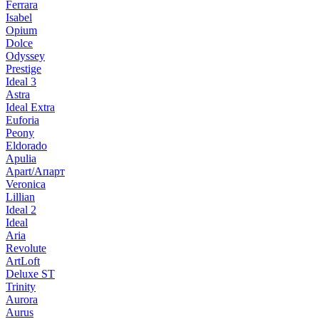
Ferrara
Isabel
Opium
Dolce
Odyssey
Prestige
Ideal 3
Astra
Ideal Extra
Euforia
Peony
Eldorado
Apulia
Apart/Апарт
Veronica
Lillian
Ideal 2
Ideal
Aria
Revolute
ArtLoft
Deluxe ST
Trinity
Aurora
Aurus