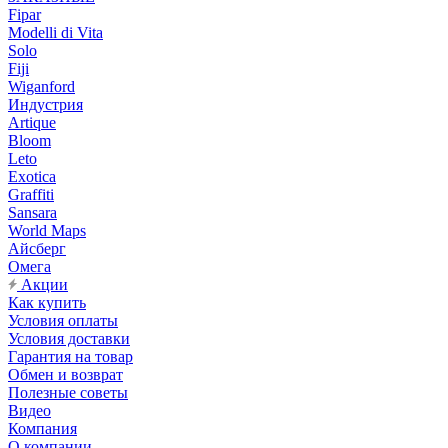
Fipar
Modelli di Vita
Solo
Fiji
Wiganford
Индустрия
Artique
Bloom
Leto
Exotica
Graffiti
Sansara
World Maps
Айсберг
Омега
Акции
Как купить
Условия оплаты
Условия доставки
Гарантия на товар
Обмен и возврат
Полезные советы
Видео
Компания
О компании