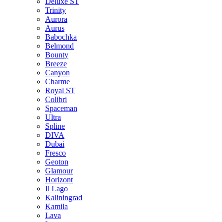
Deluxe ST
Trinity
Aurora
Aurus
Babochka
Belmond
Bounty
Breeze
Canуon
Charme
Royal ST
Colibri
Spaceman
Ultra
Spline
DIVA
Dubai
Fresco
Geoton
Glamour
Horizont
Il Lago
Kaliningrad
Kamila
Lava