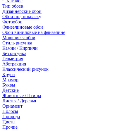
Каталог
Тип обоев
Дизайнерские обои
Обои под покраску
Фотообои
Флизелиновые обои
Обои виниловые на флизелине
Моющиеся обои
Стиль рисунка
Камни / Кирпичи
Без рисунка
Геометрия
Абстракция
Классический рисунок
Круги
Мрамор
Буквы
Детские
Животные / Птицы
Листья / Деревья
Орнамент
Полосы
Природа
Цветы
Прочие