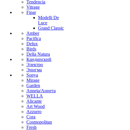
Tendencia
Vitrage
Fipar
Modelli De
Luce
Grand Classic
Amber
Pacifica
Delux
Birds
Della Natura
Кандинский
Электро
Энигма
Sonya
Mirage
Garden
Anneta/Аннета
WELLA
Alicante
Art Wood
Azzurro
Cora
Cosmopolitan
Fresh