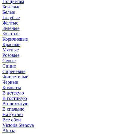
По цветам
Бежевые
Белые
Голубые
Желтые
Зеленые
Золотые
Коричневые
Красные
Мятные
Розовые
Серые
Синие
Сиреневые
Фиолетовые
Черные
Комнаты
В детскую
В гостиную
В прихожую
В спальню
На кухню
Все обои
Victoria Stenova
Almaz