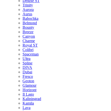
Deluxe ST
Trinity
Aurora
Aurus
Babochka
Belmond
Bounty
Breeze
Canуon
Charme
Royal ST
Colibri
Spaceman
Ultra
Spline
DIVA
Dubai
Fresco
Geoton
Glamour
Horizont
Il Lago
Kaliningrad
Kamila
Lava