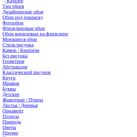
Каталог
Тип обоев
Дизайнерские обои
Обои под покраску
Фотообои
Флизелиновые обои
Обои виниловые на флизелине
Моющиеся обои
Стиль рисунка
Камни / Кирпичи
Без рисунка
Геометрия
Абстракция
Классический рисунок
Круги
Мрамор
Буквы
Детские
Животные / Птицы
Листья / Деревья
Орнамент
Полосы
Природа
Цветы
Прочие