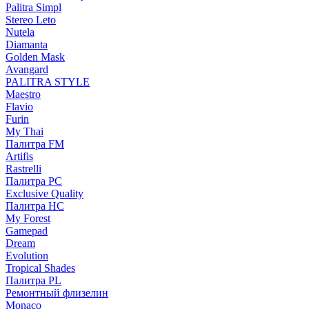
Palitra Simpl
Stereo Leto
Nutela
Diamanta
Golden Mask
Avangard
PALITRA STYLE
Maestro
Flavio
Furin
My Thai
Палитра FM
Artifis
Rastrelli
Палитра PC
Exclusive Quality
Палитра HС
My Forest
Gamepad
Dream
Evolution
Tropical Shades
Палитра PL
Ремонтный флизелин
Monaco