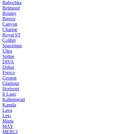
Babochka
Belmond
Bounty
Breeze
Canуon
Charme
Royal ST
Colibri
Spaceman
Ultra
Spline
DIVA
Dubai
Fresco
Geoton
Glamour
Horizont
Il Lago
Kaliningrad
Kamila
Lava
Leto
Marta
MAY
MERCI