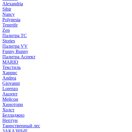
Alexandria
Sibir
Nancy
Polynesia
Tenerife
Zen
Палитра TC
Stories
Палитра VV
Funny Bunny
Палитра Аспект
MARIO
Текстиль
Харрис
Andrea
Giovanni
Lorenzo
Акцент
Мейсон
Хинотори
Холст
Белладжио
Нептун
Таинственный лес
ЗАКАЗНЫЕ