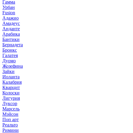
Гамма
Урбан
Fusion
Адажио
Амадеус
Анданте
Арабика
Бантики
Бернадета
Бронкс
Галатея
Дуомо
Жозефина
Зайки
Иоланта
Калабрия
Кварцит
Колоски
Лигурия
Луксор
Марсель
Мэйсон
Поп арт
Реальто
Римини