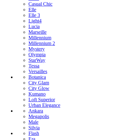
Casual Chic
Elle
Elle 3
Light4
Lucia
Marseille
Millennium
Millennium 2
Mystery
Olympia
StarWay
Tessa
Versailles
Botanica
City Glam
City Glow
Kumano
Loft Superior
Urban Elegance
Ankara
Megapolis
Male
Silvia
Flash
Era