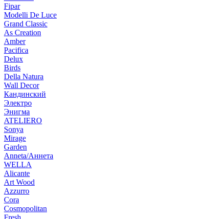
Fipar
Modelli De Luce
Grand Classic
As Creation
Amber
Pacifica
Delux
Birds
Della Natura
Wall Decor
Кандинский
Электро
Энигма
ATELIERO
Sonya
Mirage
Garden
Anneta/Аннета
WELLA
Alicante
Art Wood
Azzurro
Cora
Cosmopolitan
Fresh