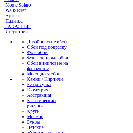
Monte Solaro
WallSecret
Артекс
Палитра
ЗАКАЗНЫЕ
Индустрия
Дизайнерские обои
Обои под покраску
Фотообои
Флизелиновые обои
Обои виниловые на
флизелине
Моющиеся обои
Камни / Кирпичи
Без рисунка
Геометрия
Абстракция
Классический
рисунок
Круги
Мрамор
Буквы
Детские
Животные / Птицы