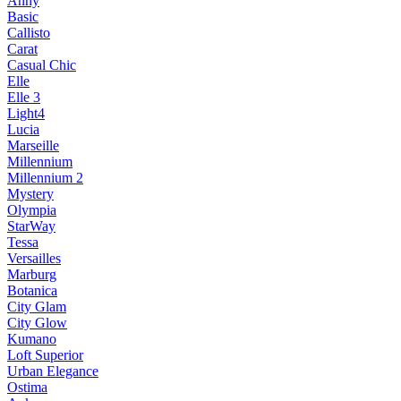
Anny
Basic
Callisto
Carat
Casual Chic
Elle
Elle 3
Light4
Lucia
Marseille
Millennium
Millennium 2
Mystery
Olympia
StarWay
Tessa
Versailles
Marburg
Botanica
City Glam
City Glow
Kumano
Loft Superior
Urban Elegance
Ostima