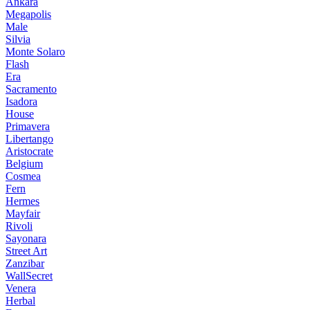
Ankara
Megapolis
Male
Silvia
Monte Solaro
Flash
Era
Sacramento
Isadora
House
Primavera
Libertango
Aristocrate
Belgium
Cosmea
Fern
Hermes
Mayfair
Rivoli
Sayonara
Street Art
Zanzibar
WallSecret
Venera
Herbal