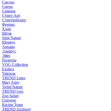
Сандал
Сиена
Симона
Стрит-Арт
Стритрейсинг
Феникс
Хлоя
Шёлк
Sirpi Nature
Шервуд
Анкара
Эльбрус
Эфес
Палитра
VOG Collection
Exotica
Valencia
TREND Lines
Mary Fairy
Trend Nature
TREND Geo
Zoo Safari
Universe
Racing Team
TREND Archway