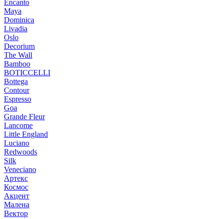
Encanto
Maya
Dominica
Livadia
Oslo
Decorium
The Wall
Bamboo
BOTICCELLI
Bottega
Contour
Espresso
Goa
Grande Fleur
Lancome
Little England
Luciano
Redwoods
Silk
Veneciano
Артекс
Космос
Акцент
Малена
Вектор