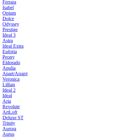
Ferrara
Isabel
Opium
Dolce
Odyssey
Prestige
Ideal 3
Astra
Ideal Extra
Euforia
Peony
Eldorado
Apulia
Apart/Апарт
Veronica
Lillian
Ideal 2
Ideal
Aria
Revolute
ArtLoft
Deluxe ST
Trinity
Aurora
Aurus