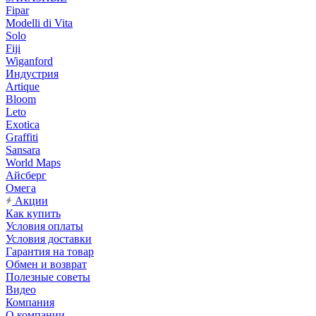
Fipar
Modelli di Vita
Solo
Fiji
Wiganford
Индустрия
Artique
Bloom
Leto
Exotica
Graffiti
Sansara
World Maps
Айсберг
Омега
Акции
Как купить
Условия оплаты
Условия доставки
Гарантия на товар
Обмен и возврат
Полезные советы
Видео
Компания
О компании