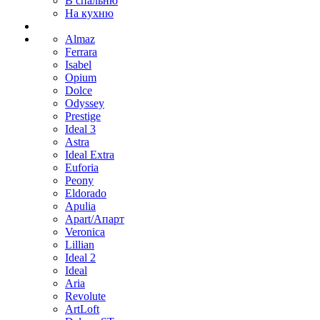
В спальню
На кухню
Almaz
Ferrara
Isabel
Opium
Dolce
Odyssey
Prestige
Ideal 3
Astra
Ideal Extra
Euforia
Peony
Eldorado
Apulia
Apart/Апарт
Veronica
Lillian
Ideal 2
Ideal
Aria
Revolute
ArtLoft