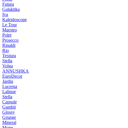
Futura
Galaktika
Iva
Kaleidoscope
Le Tour
Maestro
Polet
Prosecco
Rinaldi
Rio
Textura
Stella
Volga
ANNUSHKA
EuroDecor
Jardin
Lucerna
Lalique
Stella
Capsule
Gambit
Glossy
Grunge
Mineral
Mone