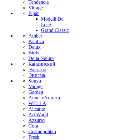
Tendencia
Vitrage
Fipar
Modelli De
Luce
Grand Classic
Amber
Pacifica
Delux
Birds
Della Natura
Кандинский
Электро
Энигма
Sonya
Mirage
Garden
Anneta/Аннета
WELLA
Alicante
Art Wood
Azzurro
Cora
Cosmopolitan
Fresh