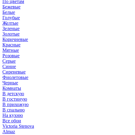
По цветам
Бежевые
Белые
Голубые
Желтые
Зеленые
Золотые
Коричневые
Красные
Мятные
Розовые
Серые
Синие
Сиреневые
Фиолетовые
Черные
Комнаты
В детскую
В гостиную
В прихожую
В спальню
На кухню
Все обои
Victoria Stenova
Almaz