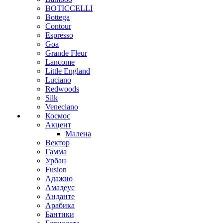
BOTICCELLI
Bottega
Contour
Espresso
Goa
Grande Fleur
Lancome
Little England
Luciano
Redwoods
Silk
Veneciano
Космос
Акцент
Малена
Вектор
Гамма
Урбан
Fusion
Адажио
Амадеус
Анданте
Арабика
Бантики