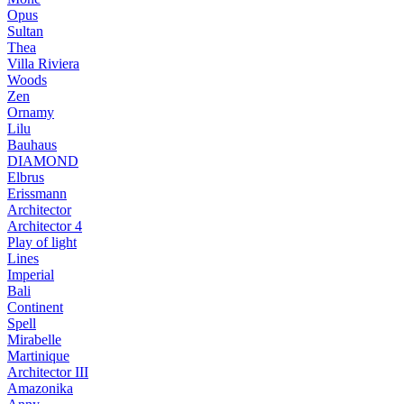
Opus
Sultan
Thea
Villa Riviera
Woods
Zen
Ornamy
Lilu
Bauhaus
DIAMOND
Elbrus
Erissmann
Architector
Architector 4
Play of light
Lines
Imperial
Bali
Continent
Spell
Mirabelle
Martinique
Architector III
Amazonika