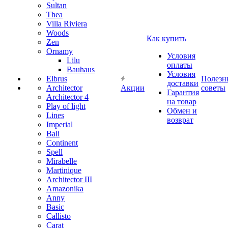
Sultan
Thea
Villa Riviera
Woods
Как купить
Zen
Ornamy
Условия
Lilu
оплаты
Bauhaus
Условия
Elbrus
Полезн
доставки
Architector
Акции
советы
Гарантия
Architector 4
на товар
Play of light
Обмен и
Lines
возврат
Imperial
Bali
Continent
Spell
Mirabelle
Martinique
Architector III
Amazonika
Anny
Basic
Callisto
Carat