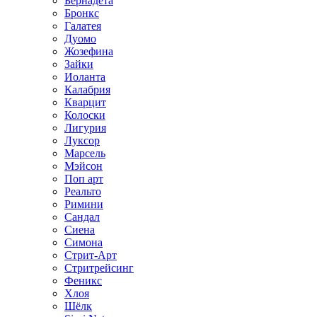
Бернадета
Бронкс
Галатея
Дуомо
Жозефина
Зайки
Иоланта
Калабрия
Кварцит
Колоски
Лигурия
Луксор
Марсель
Мэйсон
Поп арт
Реальто
Римини
Сандал
Сиена
Симона
Стрит-Арт
Стритрейсинг
Феникс
Хлоя
Шёлк