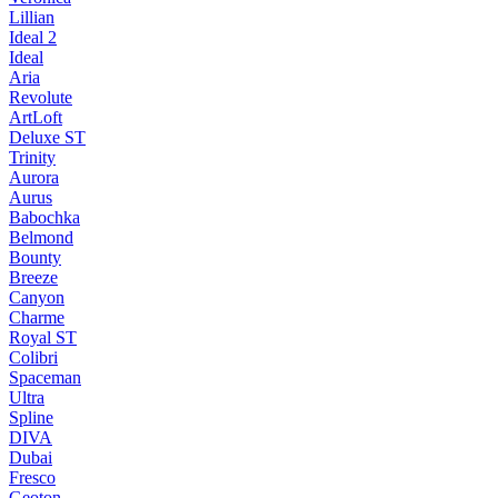
Lillian
Ideal 2
Ideal
Aria
Revolute
ArtLoft
Deluxe ST
Trinity
Aurora
Aurus
Babochka
Belmond
Bounty
Breeze
Canуon
Charme
Royal ST
Colibri
Spaceman
Ultra
Spline
DIVA
Dubai
Fresco
Geoton