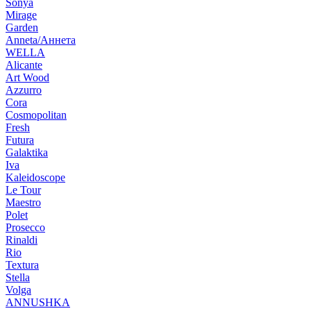
Sonya
Mirage
Garden
Anneta/Аннета
WELLA
Alicante
Art Wood
Azzurro
Cora
Cosmopolitan
Fresh
Futura
Galaktika
Iva
Kaleidoscope
Le Tour
Maestro
Polet
Prosecco
Rinaldi
Rio
Textura
Stella
Volga
ANNUSHKA