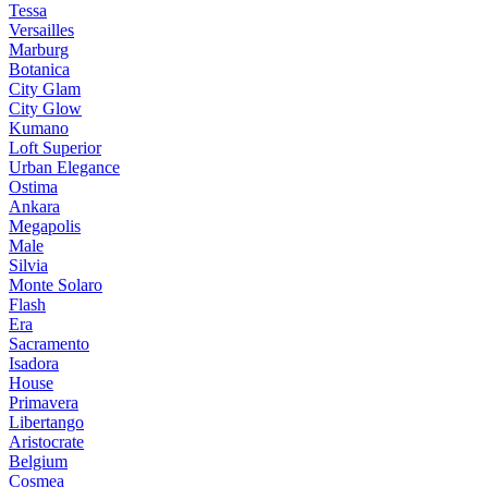
Tessa
Versailles
Marburg
Botanica
City Glam
City Glow
Kumano
Loft Superior
Urban Elegance
Ostima
Ankara
Megapolis
Male
Silvia
Monte Solaro
Flash
Era
Sacramento
Isadora
House
Primavera
Libertango
Aristocrate
Belgium
Cosmea