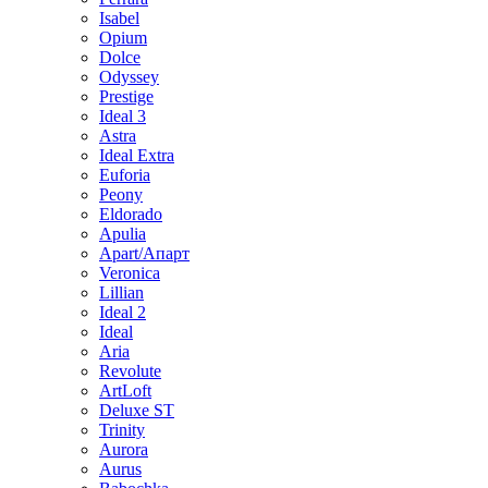
Isabel
Opium
Dolce
Odyssey
Prestige
Ideal 3
Astra
Ideal Extra
Euforia
Peony
Eldorado
Apulia
Apart/Апарт
Veronica
Lillian
Ideal 2
Ideal
Aria
Revolute
ArtLoft
Deluxe ST
Trinity
Aurora
Aurus