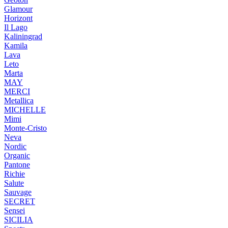
Glamour
Horizont
Il Lago
Kaliningrad
Kamila
Lava
Leto
Marta
MAY
MERCI
Metallica
MICHELLE
Mimi
Monte-Cristo
Neva
Nordic
Organic
Pantone
Richie
Salute
Sauvage
SECRET
Sensei
SICILIA