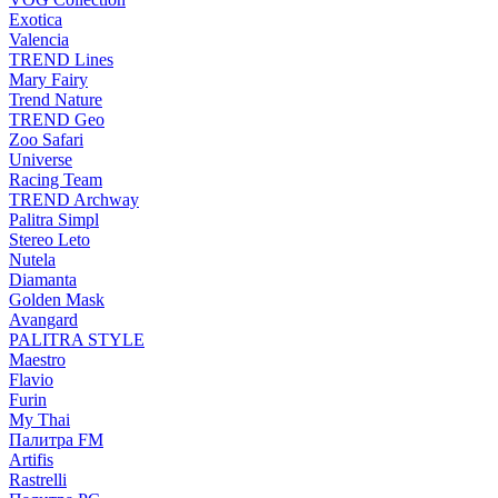
Exotica
Valencia
TREND Lines
Mary Fairy
Trend Nature
TREND Geo
Zoo Safari
Universe
Racing Team
TREND Archway
Palitra Simpl
Stereo Leto
Nutela
Diamanta
Golden Mask
Avangard
PALITRA STYLE
Maestro
Flavio
Furin
My Thai
Палитра FM
Artifis
Rastrelli