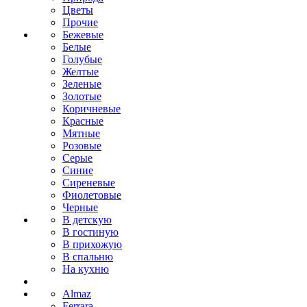
Цветы
Прочие
Бежевые
Белые
Голубые
Желтые
Зеленые
Золотые
Коричневые
Красные
Мятные
Розовые
Серые
Синие
Сиреневые
Фиолетовые
Черные
В детскую
В гостиную
В прихожую
В спальню
На кухню
Almaz
Ferrara