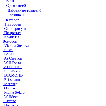
Войти
Сравнение
0
Избранные товары
0
Корзина
0
Каталог
Тип обоев
Стиль рисунка
По цветам
Комнаты
Все обои
Victoria Stenova
Rasch
РАЗНОЕ
As Creation
Wall Decor
ATELIERO
EuroDecor
DIAMOND
Erissmann
Marburg
Ostima
Monte Solaro
WallSecret
Артекс
Палитра