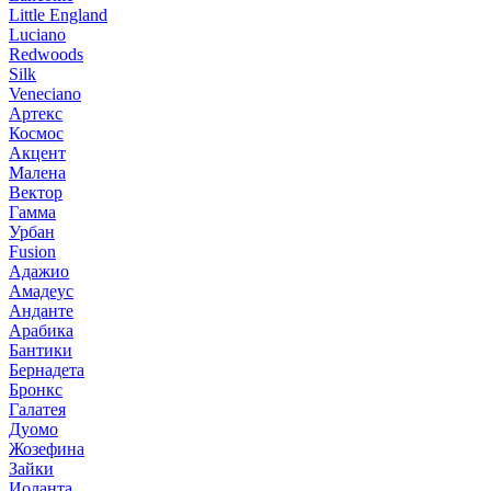
Little England
Luciano
Redwoods
Silk
Veneciano
Артекс
Космос
Акцент
Малена
Вектор
Гамма
Урбан
Fusion
Адажио
Амадеус
Анданте
Арабика
Бантики
Бернадета
Бронкс
Галатея
Дуомо
Жозефина
Зайки
Иоланта