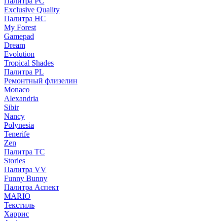
Палитра PC
Exclusive Quality
Палитра HС
My Forest
Gamepad
Dream
Evolution
Tropical Shades
Палитра PL
Ремонтный флизелин
Monaco
Alexandria
Sibir
Nancy
Polynesia
Tenerife
Zen
Палитра TC
Stories
Палитра VV
Funny Bunny
Палитра Аспект
MARIO
Текстиль
Харрис