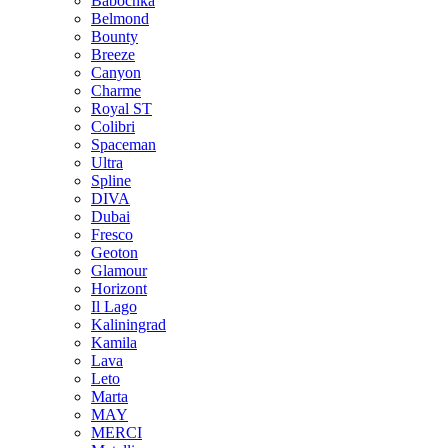
Babochka
Belmond
Bounty
Breeze
Canуon
Charme
Royal ST
Colibri
Spaceman
Ultra
Spline
DIVA
Dubai
Fresco
Geoton
Glamour
Horizont
Il Lago
Kaliningrad
Kamila
Lava
Leto
Marta
MAY
MERCI