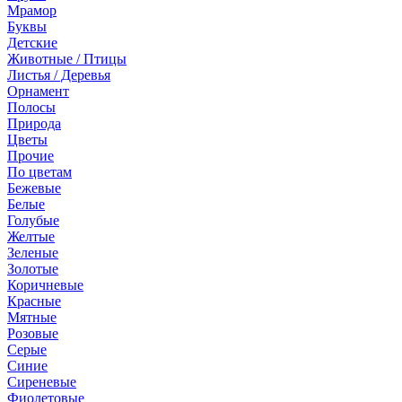
Мрамор
Буквы
Детские
Животные / Птицы
Листья / Деревья
Орнамент
Полосы
Природа
Цветы
Прочие
По цветам
Бежевые
Белые
Голубые
Желтые
Зеленые
Золотые
Коричневые
Красные
Мятные
Розовые
Серые
Синие
Сиреневые
Фиолетовые