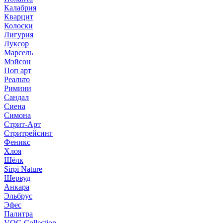
Калабрия
Кварцит
Колоски
Лигурия
Луксор
Марсель
Мэйсон
Поп арт
Реальто
Римини
Сандал
Сиена
Симона
Стрит-Арт
Стритрейсинг
Феникс
Хлоя
Шёлк
Sirpi Nature
Шервуд
Анкара
Эльбрус
Эфес
Палитра
VOG Collection