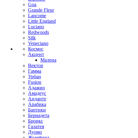
Goa
Grande Fleur
Lancome
Little England
Luciano
Redwoods
Silk
Veneciano
Космос
Акцент
Малена
Вектор
Гамма
Урбан
Fusion
Адажио
Амадеус
Анданте
Арабика
Бантики
Бернадета
Бронкс
Галатея
Дуомо
Жозефина