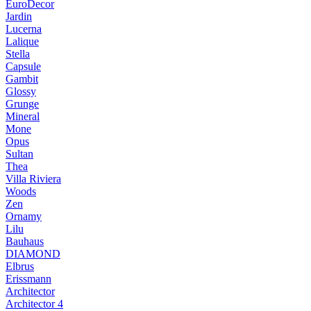
EuroDecor
Jardin
Lucerna
Lalique
Stella
Capsule
Gambit
Glossy
Grunge
Mineral
Mone
Opus
Sultan
Thea
Villa Riviera
Woods
Zen
Ornamy
Lilu
Bauhaus
DIAMOND
Elbrus
Erissmann
Architector
Architector 4