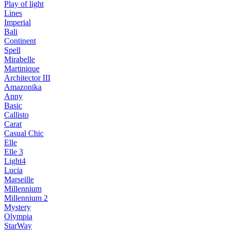
Play of light
Lines
Imperial
Bali
Continent
Spell
Mirabelle
Martinique
Architector III
Amazonika
Anny
Basic
Callisto
Carat
Casual Chic
Elle
Elle 3
Light4
Lucia
Marseille
Millennium
Millennium 2
Mystery
Olympia
StarWay