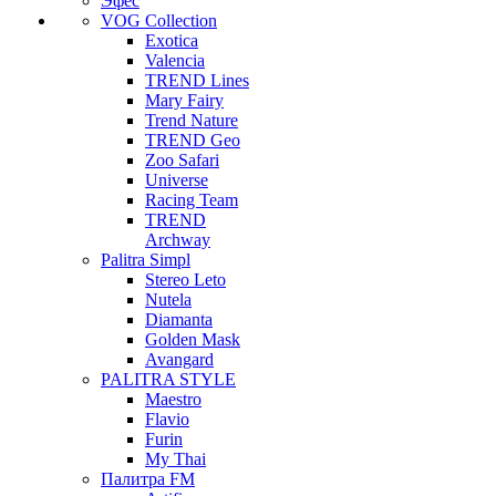
Эфес
VOG Collection
Exotica
Valencia
TREND Lines
Mary Fairy
Trend Nature
TREND Geo
Zoo Safari
Universe
Racing Team
TREND
Archway
Palitra Simpl
Stereo Leto
Nutela
Diamanta
Golden Mask
Avangard
PALITRA STYLE
Maestro
Flavio
Furin
My Thai
Палитра FM