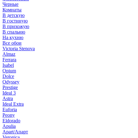
Черные
Комнаты
В детскую
В гостиную
В прихожую
В спальню
На кухню
Все обои
Victoria Stenova
Almaz
Ferrara
Isabel
Opium
Dolce
Odyssey
Prestige
Ideal 3
Astra
Ideal Extra
Euforia
Peony
Eldorado
Apulia
Apart/Апарт
Veronica