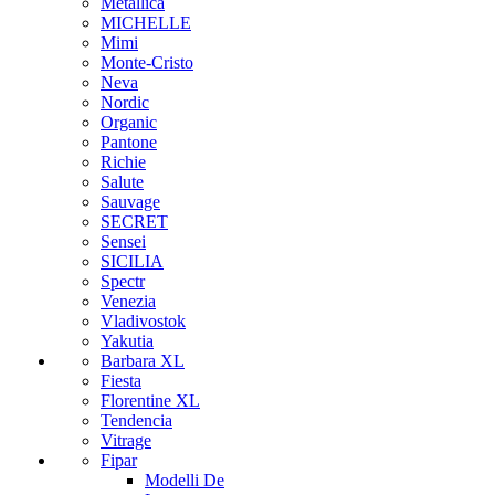
Metallica
MICHELLE
Mimi
Monte-Cristo
Neva
Nordic
Organic
Pantone
Richie
Salute
Sauvage
SECRET
Sensei
SICILIA
Spectr
Venezia
Vladivostok
Yakutia
Barbara XL
Fiesta
Florentine XL
Tendencia
Vitrage
Fipar
Modelli De