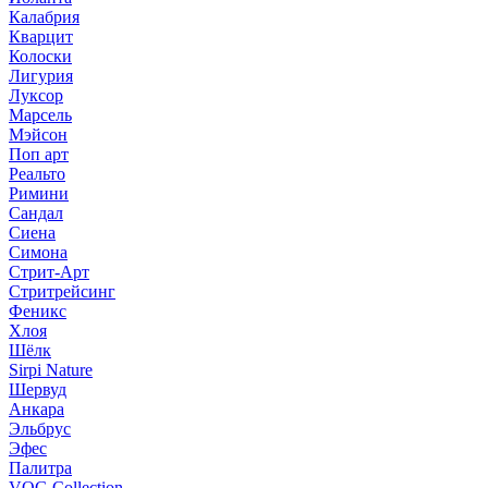
Калабрия
Кварцит
Колоски
Лигурия
Луксор
Марсель
Мэйсон
Поп арт
Реальто
Римини
Сандал
Сиена
Симона
Стрит-Арт
Стритрейсинг
Феникс
Хлоя
Шёлк
Sirpi Nature
Шервуд
Анкара
Эльбрус
Эфес
Палитра
VOG Collection