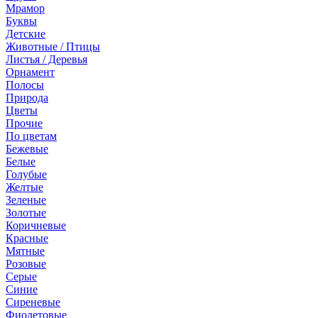
Мрамор
Буквы
Детские
Животные / Птицы
Листья / Деревья
Орнамент
Полосы
Природа
Цветы
Прочие
По цветам
Бежевые
Белые
Голубые
Желтые
Зеленые
Золотые
Коричневые
Красные
Мятные
Розовые
Серые
Синие
Сиреневые
Фиолетовые