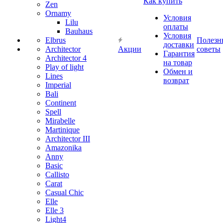
Как купить
Zen
Ornamy
Условия
Lilu
оплаты
Bauhaus
Условия
Elbrus
Полезн
доставки
Architector
Акции
советы
Гарантия
Architector 4
на товар
Play of light
Обмен и
Lines
возврат
Imperial
Bali
Continent
Spell
Mirabelle
Martinique
Architector III
Amazonika
Anny
Basic
Callisto
Carat
Casual Chic
Elle
Elle 3
Light4