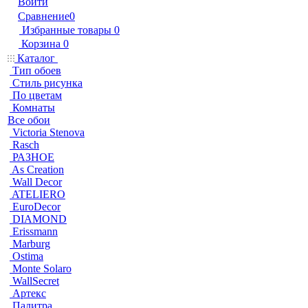
Войти
Сравнение
0
Избранные товары
0
Корзина
0
Каталог
Тип обоев
Стиль рисунка
По цветам
Комнаты
Все обои
Victoria Stenova
Rasch
РАЗНОЕ
As Creation
Wall Decor
ATELIERO
EuroDecor
DIAMOND
Erissmann
Marburg
Ostima
Monte Solaro
WallSecret
Артекс
Палитра