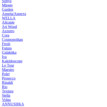
Sonya
Mirage
Garden
Anneta/Аннета
WELLA
Alicante
Art Wood
Azzurro
Cora
Cosmopolitan
Fresh
Futura
Galaktika
Iva
Kaleidoscope
Le Tour
Maestro
Polet
Prosecco
Rinaldi
Rio
Textura
Stella
Volga
ANNUSHKA