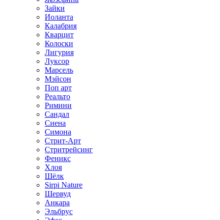
Зайки
Иоланта
Калабрия
Кварцит
Колоски
Лигурия
Луксор
Марсель
Мэйсон
Поп арт
Реальто
Римини
Сандал
Сиена
Симона
Стрит-Арт
Стритрейсинг
Феникс
Хлоя
Шёлк
Sirpi Nature
Шервуд
Анкара
Эльбрус