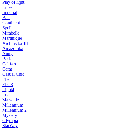
Play of light
Lines
Imperial
Bali
Continent
Spell
Mirabelle
Martinique
Architector III
Amazonika
Anny
Basic
Callisto
Carat
Casual Chic
Elle
Elle 3
Light4
Lucia
Marseille
Millennium
Millennium 2
Mystery
Olympia
StarWay