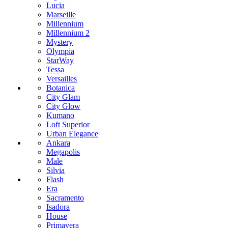
Lucia
Marseille
Millennium
Millennium 2
Mystery
Olympia
StarWay
Tessa
Versailles
Botanica
City Glam
City Glow
Kumano
Loft Superior
Urban Elegance
Ankara
Megapolis
Male
Silvia
Flash
Era
Sacramento
Isadora
House
Primavera