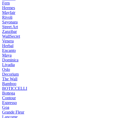
Fern
Hermes
Mayfair
Rivoli
Sayonara
Street Art
Zanzibar
WallSecret
Venera
Herbal
Encanto
Maya
Dominica
Livadia
Oslo
Decorium
The Wall
Bamboo
BOTICCELLI
Bottega
Contour
Espresso
Goa
Grande Fleur
Lancome