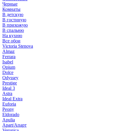
Черные
Комнаты
В детскую
В гостиную
В прихожую
В спальню
На кухню
Все обои
Victoria Stenova
Almaz
Ferrara
Isabel
Opium
Dolce
Odyssey
Prestige
Ideal 3
Astra
Ideal Extra
Euforia
Peony
Eldorado
Apulia
Apart/Апарт
Veronica