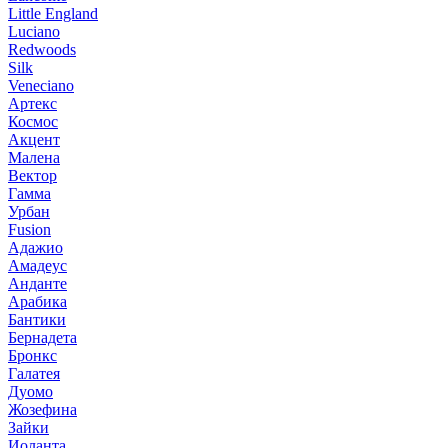
Little England
Luciano
Redwoods
Silk
Veneciano
Артекс
Космос
Акцент
Малена
Вектор
Гамма
Урбан
Fusion
Адажио
Амадеус
Анданте
Арабика
Бантики
Бернадета
Бронкс
Галатея
Дуомо
Жозефина
Зайки
Иоланта