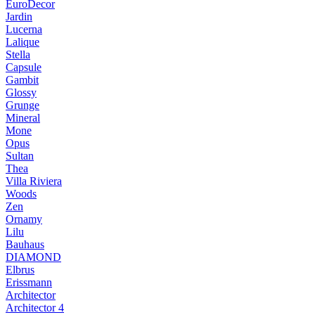
EuroDecor
Jardin
Lucerna
Lalique
Stella
Capsule
Gambit
Glossy
Grunge
Mineral
Mone
Opus
Sultan
Thea
Villa Riviera
Woods
Zen
Ornamy
Lilu
Bauhaus
DIAMOND
Elbrus
Erissmann
Architector
Architector 4