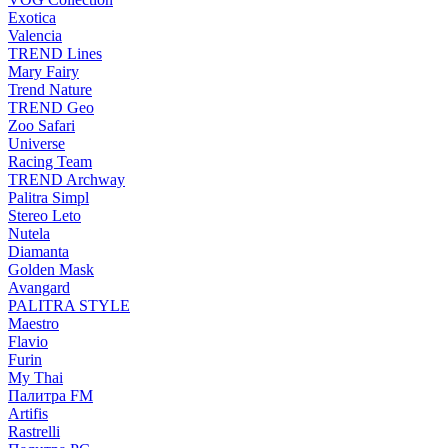
Exotica
Valencia
TREND Lines
Mary Fairy
Trend Nature
TREND Geo
Zoo Safari
Universe
Racing Team
TREND Archway
Palitra Simpl
Stereo Leto
Nutela
Diamanta
Golden Mask
Avangard
PALITRA STYLE
Maestro
Flavio
Furin
My Thai
Палитра FM
Artifis
Rastrelli