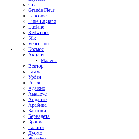
Goa
Grande Fleur
Lancome
Little England
Luciano
Redwoods
Silk
Veneciano
Космос
Акцент
Малена
Вектор
Гамма
Урбан
Fusion
Адажио
Амадеус
Анданте
Арабика
Бантики
Бернадета
Бронкс
Галатея
Дуомо
Жозефина