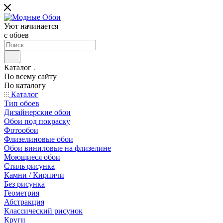
Уют начинается
c обоев
Каталог
По всему сайту
По каталогу
Каталог
Тип обоев
Дизайнерские обои
Обои под покраску
Фотообои
Флизелиновые обои
Обои виниловые на флизелине
Моющиеся обои
Стиль рисунка
Камни / Кирпичи
Без рисунка
Геометрия
Абстракция
Классический рисунок
Круги