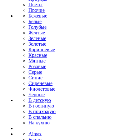
Цветы
Прочие
Бежевые
Белые
Голубые
Желтые
Зеленые
Золотые
Коричневые
Красные
Мятные
Розовые
Серые
Синие
Сиреневые
Фиолетовые
Черные
В детскую
В гостиную
В прихожую
В спальню
На кухню
Almaz
Ferrara