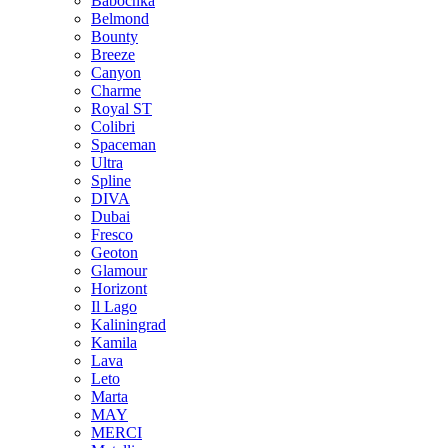
Babochka
Belmond
Bounty
Breeze
Canуon
Charme
Royal ST
Colibri
Spaceman
Ultra
Spline
DIVA
Dubai
Fresco
Geoton
Glamour
Horizont
Il Lago
Kaliningrad
Kamila
Lava
Leto
Marta
MAY
MERCI