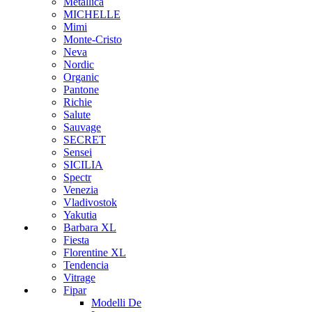
Metallica
MICHELLE
Mimi
Monte-Cristo
Neva
Nordic
Organic
Pantone
Richie
Salute
Sauvage
SECRET
Sensei
SICILIA
Spectr
Venezia
Vladivostok
Yakutia
Barbara XL
Fiesta
Florentine XL
Tendencia
Vitrage
Fipar
Modelli De