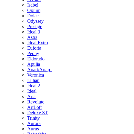
Isabel
Opium
Dolce
Odyssey
Prestige
Ideal 3
Astra
Ideal Extra
Euforia
Peony
Eldorado
Apulia
Apart/Апарт
Veronica
Lillian
Ideal 2
Ideal
Aria
Revolute
ArtLoft
Deluxe ST
Trinity
Aurora
Aurus