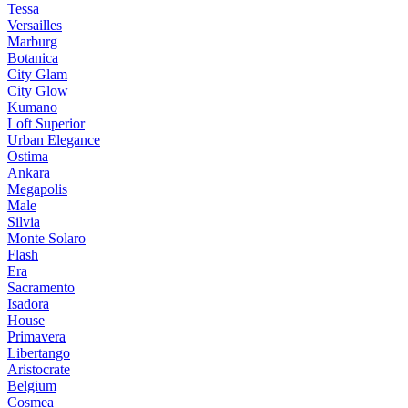
Tessa
Versailles
Marburg
Botanica
City Glam
City Glow
Kumano
Loft Superior
Urban Elegance
Ostima
Ankara
Megapolis
Male
Silvia
Monte Solaro
Flash
Era
Sacramento
Isadora
House
Primavera
Libertango
Aristocrate
Belgium
Cosmea