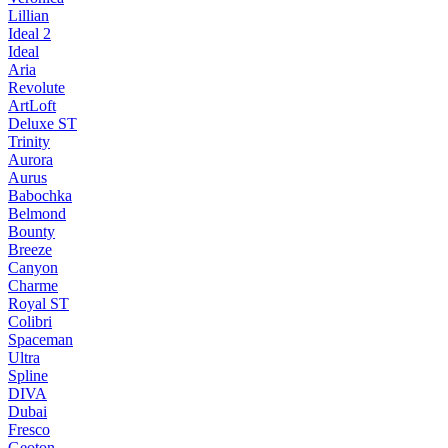
Lillian
Ideal 2
Ideal
Aria
Revolute
ArtLoft
Deluxe ST
Trinity
Aurora
Aurus
Babochka
Belmond
Bounty
Breeze
Canуon
Charme
Royal ST
Colibri
Spaceman
Ultra
Spline
DIVA
Dubai
Fresco
Geoton