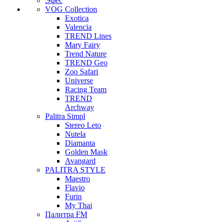
Эфес
VOG Collection
Exotica
Valencia
TREND Lines
Mary Fairy
Trend Nature
TREND Geo
Zoo Safari
Universe
Racing Team
TREND
Archway
Palitra Simpl
Stereo Leto
Nutela
Diamanta
Golden Mask
Avangard
PALITRA STYLE
Maestro
Flavio
Furin
My Thai
Палитра FM