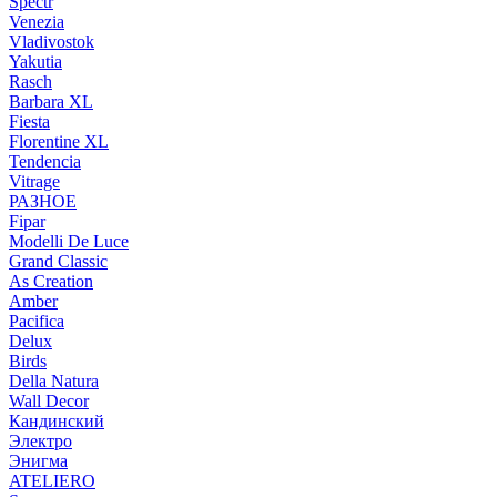
Spectr
Venezia
Vladivostok
Yakutia
Rasch
Barbara XL
Fiesta
Florentine XL
Tendencia
Vitrage
РАЗНОЕ
Fipar
Modelli De Luce
Grand Classic
As Creation
Amber
Pacifica
Delux
Birds
Della Natura
Wall Decor
Кандинский
Электро
Энигма
ATELIERO