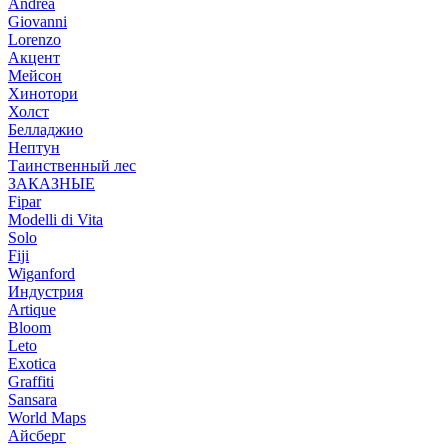
Andrea
Giovanni
Lorenzo
Акцент
Мейсон
Хинотори
Холст
Белладжио
Нептун
Таинственный лес
ЗАКАЗНЫЕ
Fipar
Modelli di Vita
Solo
Fiji
Wiganford
Индустрия
Artique
Bloom
Leto
Exotica
Graffiti
Sansara
World Maps
Айсберг