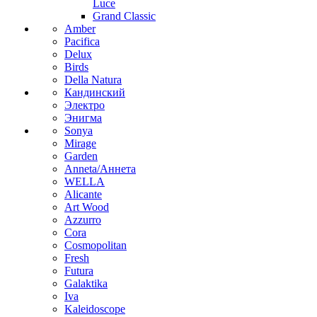
Luce
Grand Classic
Amber
Pacifica
Delux
Birds
Della Natura
Кандинский
Электро
Энигма
Sonya
Mirage
Garden
Anneta/Аннета
WELLA
Alicante
Art Wood
Azzurro
Cora
Cosmopolitan
Fresh
Futura
Galaktika
Iva
Kaleidoscope