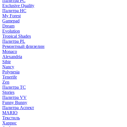
Палитра PC
Exclusive Quality
Палитра HС
My Forest
Gamepad
Dream
Evolution
Tropical Shades
Палитра PL
Ремонтный флизелин
Monaco
Alexandria
Sibir
Nancy
Polynesia
Tenerife
Zen
Палитра TC
Stories
Палитра VV
Funny Bunny
Палитра Аспект
MARIO
Текстиль
Харрис