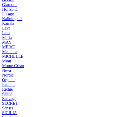
Glamour
Horizont
Il Lago
Kaliningrad
Kamila
Lava
Leto
Marta
MAY
MERCI
Metallica
MICHELLE
Mimi
Monte-Cristo
Neva
Nordic
Organic
Pantone
Richie
Salute
Sauvage
SECRET
Sensei
SICILIA