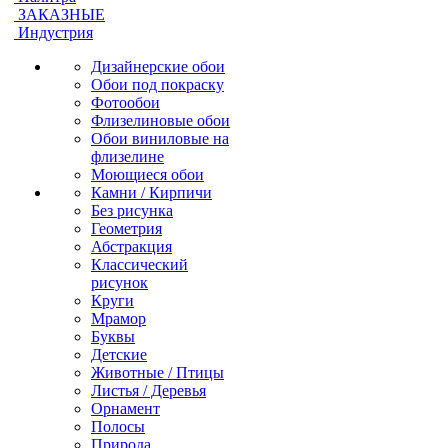
ЗАКАЗНЫЕ
Индустрия
Дизайнерские обои
Обои под покраску
Фотообои
Флизелиновые обои
Обои виниловые на
флизелине
Моющиеся обои
Камни / Кирпичи
Без рисунка
Геометрия
Абстракция
Классический
рисунок
Круги
Мрамор
Буквы
Детские
Животные / Птицы
Листья / Деревья
Орнамент
Полосы
Природа