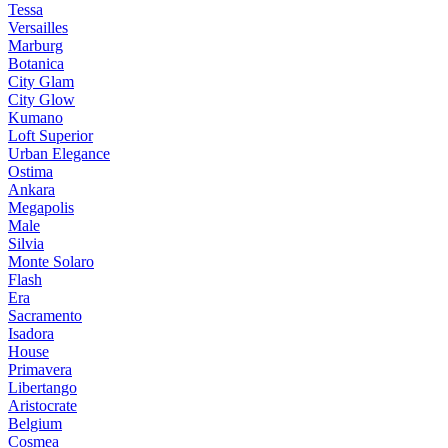
Tessa
Versailles
Marburg
Botanica
City Glam
City Glow
Kumano
Loft Superior
Urban Elegance
Ostima
Ankara
Megapolis
Male
Silvia
Monte Solaro
Flash
Era
Sacramento
Isadora
House
Primavera
Libertango
Aristocrate
Belgium
Cosmea