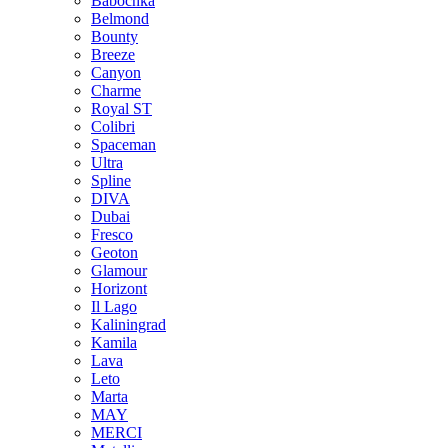
Babochka
Belmond
Bounty
Breeze
Canуon
Charme
Royal ST
Colibri
Spaceman
Ultra
Spline
DIVA
Dubai
Fresco
Geoton
Glamour
Horizont
Il Lago
Kaliningrad
Kamila
Lava
Leto
Marta
MAY
MERCI