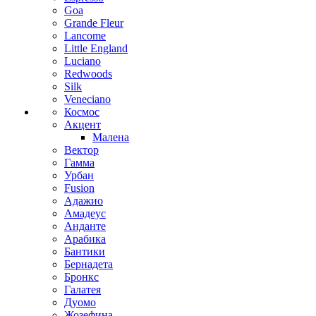
Goa
Grande Fleur
Lancome
Little England
Luciano
Redwoods
Silk
Veneciano
Космос
Акцент
Малена
Вектор
Гамма
Урбан
Fusion
Адажио
Амадеус
Анданте
Арабика
Бантики
Бернадета
Бронкс
Галатея
Дуомо
Жозефина