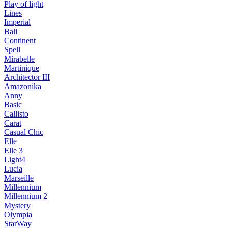
Play of light
Lines
Imperial
Bali
Continent
Spell
Mirabelle
Martinique
Architector III
Amazonika
Anny
Basic
Callisto
Carat
Casual Chic
Elle
Elle 3
Light4
Lucia
Marseille
Millennium
Millennium 2
Mystery
Olympia
StarWay