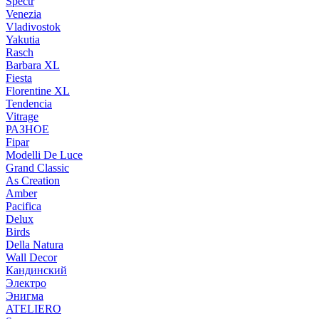
Spectr
Venezia
Vladivostok
Yakutia
Rasch
Barbara XL
Fiesta
Florentine XL
Tendencia
Vitrage
РАЗНОЕ
Fipar
Modelli De Luce
Grand Classic
As Creation
Amber
Pacifica
Delux
Birds
Della Natura
Wall Decor
Кандинский
Электро
Энигма
ATELIERO