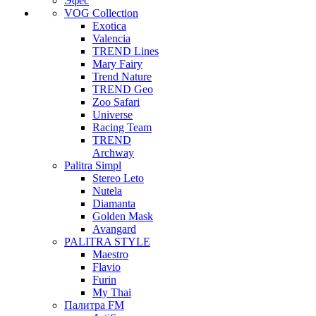
Эфес
VOG Collection
Exotica
Valencia
TREND Lines
Mary Fairy
Trend Nature
TREND Geo
Zoo Safari
Universe
Racing Team
TREND
Archway
Palitra Simpl
Stereo Leto
Nutela
Diamanta
Golden Mask
Avangard
PALITRA STYLE
Maestro
Flavio
Furin
My Thai
Палитра FM