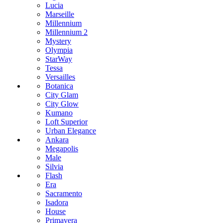
Lucia
Marseille
Millennium
Millennium 2
Mystery
Olympia
StarWay
Tessa
Versailles
Botanica
City Glam
City Glow
Kumano
Loft Superior
Urban Elegance
Ankara
Megapolis
Male
Silvia
Flash
Era
Sacramento
Isadora
House
Primavera