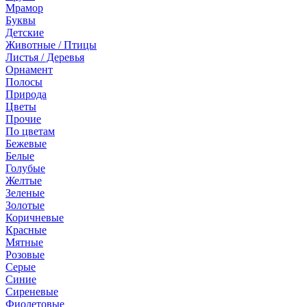
Мрамор
Буквы
Детские
Животные / Птицы
Листья / Деревья
Орнамент
Полосы
Природа
Цветы
Прочие
По цветам
Бежевые
Белые
Голубые
Желтые
Зеленые
Золотые
Коричневые
Красные
Мятные
Розовые
Серые
Синие
Сиреневые
Фиолетовые