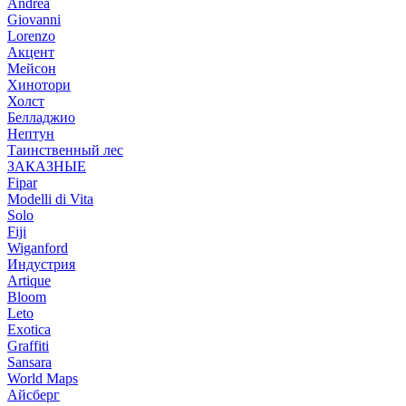
Andrea
Giovanni
Lorenzo
Акцент
Мейсон
Хинотори
Холст
Белладжио
Нептун
Таинственный лес
ЗАКАЗНЫЕ
Fipar
Modelli di Vita
Solo
Fiji
Wiganford
Индустрия
Artique
Bloom
Leto
Exotica
Graffiti
Sansara
World Maps
Айсберг