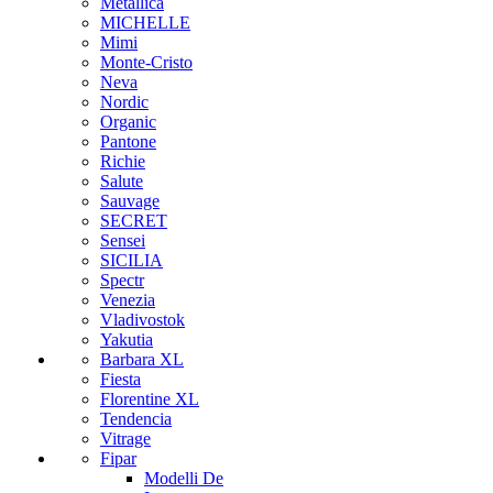
Metallica
MICHELLE
Mimi
Monte-Cristo
Neva
Nordic
Organic
Pantone
Richie
Salute
Sauvage
SECRET
Sensei
SICILIA
Spectr
Venezia
Vladivostok
Yakutia
Barbara XL
Fiesta
Florentine XL
Tendencia
Vitrage
Fipar
Modelli De