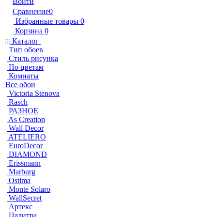
Войти
Сравнение
0
Избранные товары
0
Корзина
0
Каталог
Тип обоев
Стиль рисунка
По цветам
Комнаты
Все обои
Victoria Stenova
Rasch
РАЗНОЕ
As Creation
Wall Decor
ATELIERO
EuroDecor
DIAMOND
Erissmann
Marburg
Ostima
Monte Solaro
WallSecret
Артекс
Палитра