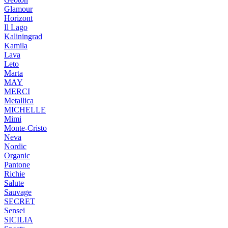
Glamour
Horizont
Il Lago
Kaliningrad
Kamila
Lava
Leto
Marta
MAY
MERCI
Metallica
MICHELLE
Mimi
Monte-Cristo
Neva
Nordic
Organic
Pantone
Richie
Salute
Sauvage
SECRET
Sensei
SICILIA