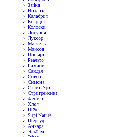
Зайки
Иоланта
Калабрия
Кварцит
Колоски
Лигурия
Луксор
Марсель
Мэйсон
Поп арт
Реальто
Римини
Сандал
Сиена
Симона
Стрит-Арт
Стритрейсинг
Феникс
Хлоя
Шёлк
Sirpi Nature
Шервуд
Анкара
Эльбрус