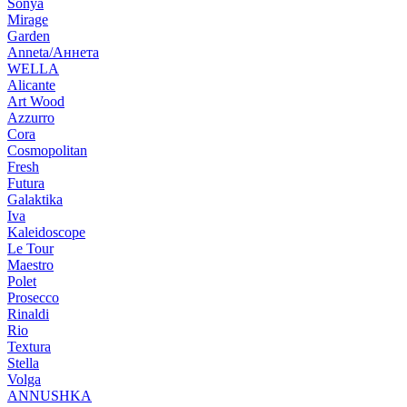
Sonya
Mirage
Garden
Anneta/Аннета
WELLA
Alicante
Art Wood
Azzurro
Cora
Cosmopolitan
Fresh
Futura
Galaktika
Iva
Kaleidoscope
Le Tour
Maestro
Polet
Prosecco
Rinaldi
Rio
Textura
Stella
Volga
ANNUSHKA