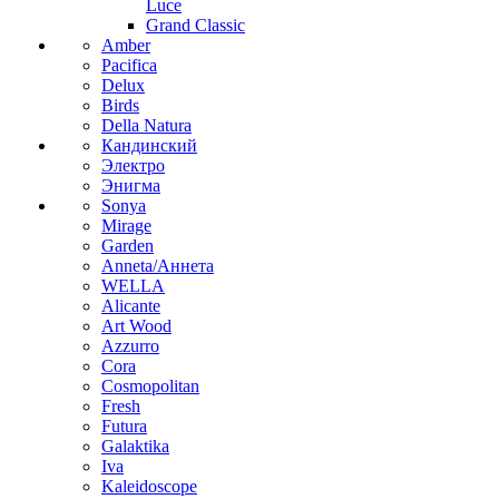
Luce
Grand Classic
Amber
Pacifica
Delux
Birds
Della Natura
Кандинский
Электро
Энигма
Sonya
Mirage
Garden
Anneta/Аннета
WELLA
Alicante
Art Wood
Azzurro
Cora
Cosmopolitan
Fresh
Futura
Galaktika
Iva
Kaleidoscope