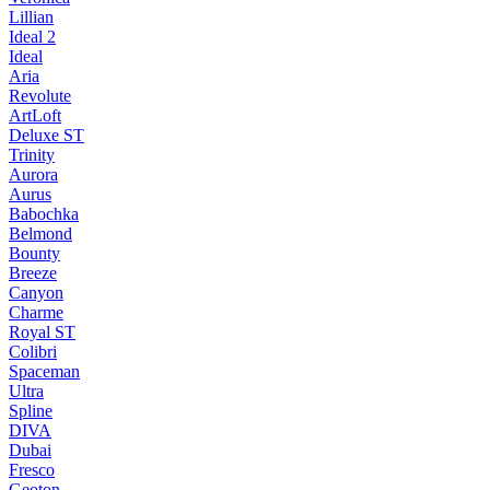
Lillian
Ideal 2
Ideal
Aria
Revolute
ArtLoft
Deluxe ST
Trinity
Aurora
Aurus
Babochka
Belmond
Bounty
Breeze
Canуon
Charme
Royal ST
Colibri
Spaceman
Ultra
Spline
DIVA
Dubai
Fresco
Geoton