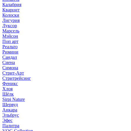
Калабрия
Кварцит
Колоски
Лигурия
Луксор
Марсель
Мэйсон
Поп арт
Реальто
Римини
Сандал
Сиена
Симона
Стрит-Арт
Стритрейсинг
Феникс
Хлоя
Шёлк
Sirpi Nature
Шервуд
Анкара
Эльбрус
Эфес
Палитра
VOG Collection