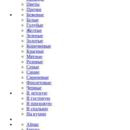
Цветы
Прочие
Бежевые
Белые
Голубые
Желтые
Зеленые
Золотые
Коричневые
Красные
Мятные
Розовые
Серые
Синие
Сиреневые
Фиолетовые
Черные
В детскую
В гостиную
В прихожую
В спальню
На кухню
Almaz
Ferrara