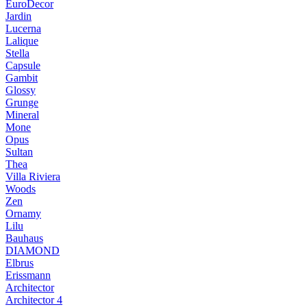
EuroDecor
Jardin
Lucerna
Lalique
Stella
Capsule
Gambit
Glossy
Grunge
Mineral
Mone
Opus
Sultan
Thea
Villa Riviera
Woods
Zen
Ornamy
Lilu
Bauhaus
DIAMOND
Elbrus
Erissmann
Architector
Architector 4