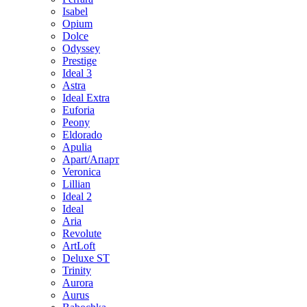
Isabel
Opium
Dolce
Odyssey
Prestige
Ideal 3
Astra
Ideal Extra
Euforia
Peony
Eldorado
Apulia
Apart/Апарт
Veronica
Lillian
Ideal 2
Ideal
Aria
Revolute
ArtLoft
Deluxe ST
Trinity
Aurora
Aurus