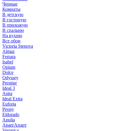
Черные
Комнаты
В детскую
В гостиную
В прихожую
В спальню
На кухню
Все обои
Victoria Stenova
Almaz
Ferrara
Isabel
Opium
Dolce
Odyssey
Prestige
Ideal 3
Astra
Ideal Extra
Euforia
Peony
Eldorado
Apulia
Apart/Апарт
Veronica