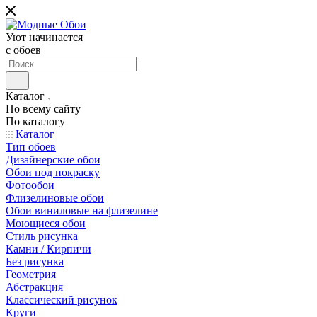
Уют начинается
c обоев
Каталог
По всему сайту
По каталогу
Каталог
Тип обоев
Дизайнерские обои
Обои под покраску
Фотообои
Флизелиновые обои
Обои виниловые на флизелине
Моющиеся обои
Стиль рисунка
Камни / Кирпичи
Без рисунка
Геометрия
Абстракция
Классический рисунок
Круги