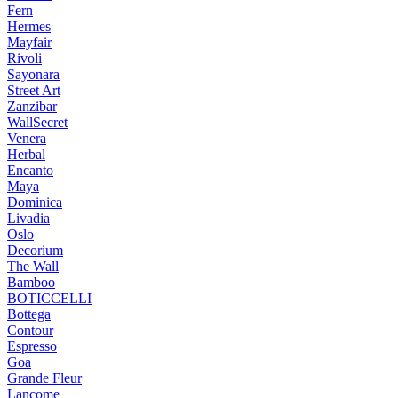
Fern
Hermes
Mayfair
Rivoli
Sayonara
Street Art
Zanzibar
WallSecret
Venera
Herbal
Encanto
Maya
Dominica
Livadia
Oslo
Decorium
The Wall
Bamboo
BOTICCELLI
Bottega
Contour
Espresso
Goa
Grande Fleur
Lancome