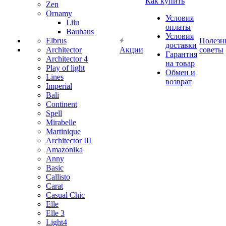
Как купить
Zen
Ornamy
Условия
Lilu
оплаты
Bauhaus
Условия
Elbrus
Полезн
доставки
Architector
Акции
советы
Гарантия
Architector 4
на товар
Play of light
Обмен и
Lines
возврат
Imperial
Bali
Continent
Spell
Mirabelle
Martinique
Architector III
Amazonika
Anny
Basic
Callisto
Carat
Casual Chic
Elle
Elle 3
Light4