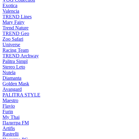
Exotica
Valencia
TREND Lines
Mary Fairy
Trend Nature
TREND Geo
Zoo Safari
Universe
Racing Team
TREND Archway
Palitra Simpl
Stereo Leto
Nutela
Diamanta
Golden Mask
Avangard
PALITRA STYLE
Maestro
Flavio
Furin
My Thai
Палитра FM
Artifis
Rastrelli