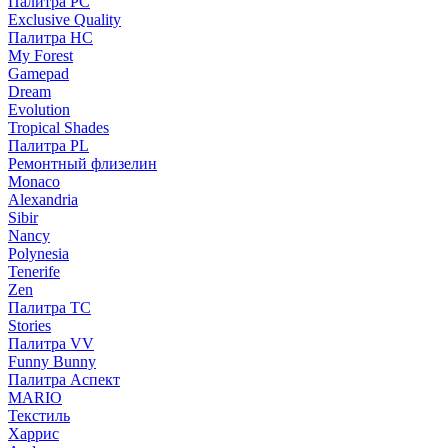
Палитра PC
Exclusive Quality
Палитра HС
My Forest
Gamepad
Dream
Evolution
Tropical Shades
Палитра PL
Ремонтный флизелин
Monaco
Alexandria
Sibir
Nancy
Polynesia
Tenerife
Zen
Палитра TC
Stories
Палитра VV
Funny Bunny
Палитра Аспект
MARIO
Текстиль
Харрис