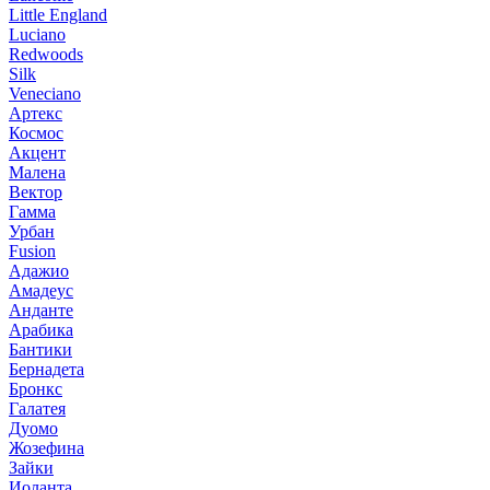
Little England
Luciano
Redwoods
Silk
Veneciano
Артекс
Космос
Акцент
Малена
Вектор
Гамма
Урбан
Fusion
Адажио
Амадеус
Анданте
Арабика
Бантики
Бернадета
Бронкс
Галатея
Дуомо
Жозефина
Зайки
Иоланта