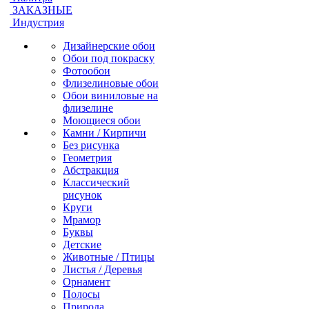
ЗАКАЗНЫЕ
Индустрия
Дизайнерские обои
Обои под покраску
Фотообои
Флизелиновые обои
Обои виниловые на
флизелине
Моющиеся обои
Камни / Кирпичи
Без рисунка
Геометрия
Абстракция
Классический
рисунок
Круги
Мрамор
Буквы
Детские
Животные / Птицы
Листья / Деревья
Орнамент
Полосы
Природа