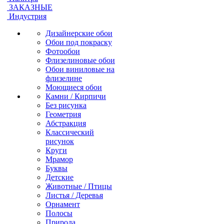
ЗАКАЗНЫЕ
Индустрия
Дизайнерские обои
Обои под покраску
Фотообои
Флизелиновые обои
Обои виниловые на
флизелине
Моющиеся обои
Камни / Кирпичи
Без рисунка
Геометрия
Абстракция
Классический
рисунок
Круги
Мрамор
Буквы
Детские
Животные / Птицы
Листья / Деревья
Орнамент
Полосы
Природа