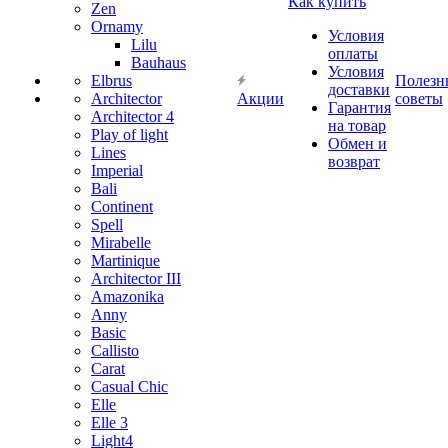
Как купить
Zen
Ornamy
Условия
Lilu
оплаты
Bauhaus
Условия
Elbrus
Полезн
доставки
Architector
Акции
советы
Гарантия
Architector 4
на товар
Play of light
Обмен и
Lines
возврат
Imperial
Bali
Continent
Spell
Mirabelle
Martinique
Architector III
Amazonika
Anny
Basic
Callisto
Carat
Casual Chic
Elle
Elle 3
Light4