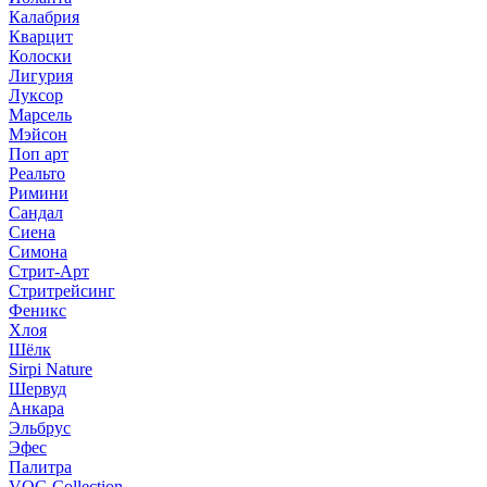
Калабрия
Кварцит
Колоски
Лигурия
Луксор
Марсель
Мэйсон
Поп арт
Реальто
Римини
Сандал
Сиена
Симона
Стрит-Арт
Стритрейсинг
Феникс
Хлоя
Шёлк
Sirpi Nature
Шервуд
Анкара
Эльбрус
Эфес
Палитра
VOG Collection