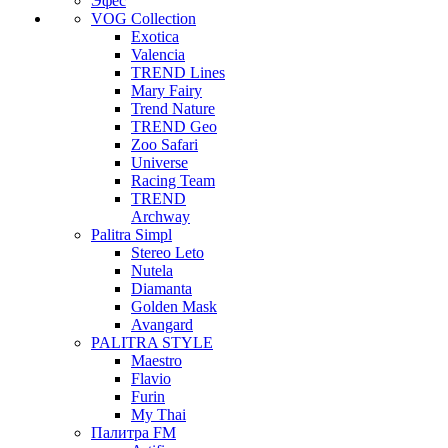
Эфес
VOG Collection
Exotica
Valencia
TREND Lines
Mary Fairy
Trend Nature
TREND Geo
Zoo Safari
Universe
Racing Team
TREND
Archway
Palitra Simpl
Stereo Leto
Nutela
Diamanta
Golden Mask
Avangard
PALITRA STYLE
Maestro
Flavio
Furin
My Thai
Палитра FM