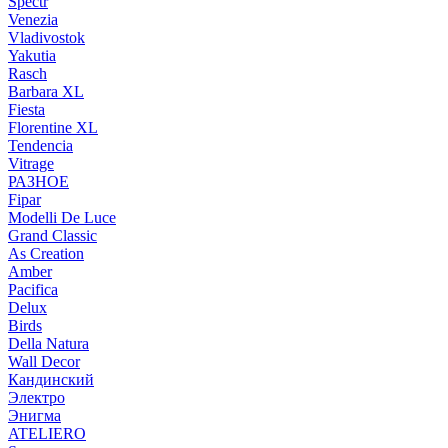
Spectr
Venezia
Vladivostok
Yakutia
Rasch
Barbara XL
Fiesta
Florentine XL
Tendencia
Vitrage
РАЗНОЕ
Fipar
Modelli De Luce
Grand Classic
As Creation
Amber
Pacifica
Delux
Birds
Della Natura
Wall Decor
Кандинский
Электро
Энигма
ATELIERO