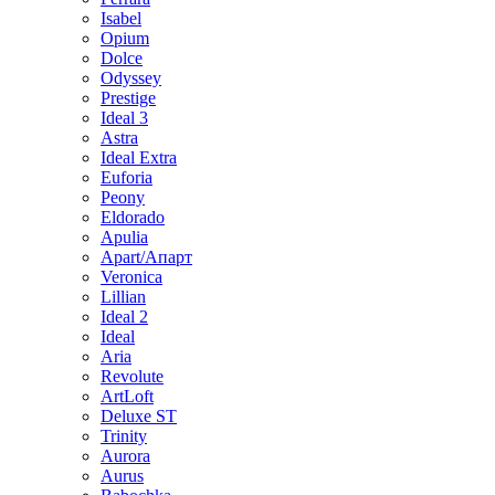
Isabel
Opium
Dolce
Odyssey
Prestige
Ideal 3
Astra
Ideal Extra
Euforia
Peony
Eldorado
Apulia
Apart/Апарт
Veronica
Lillian
Ideal 2
Ideal
Aria
Revolute
ArtLoft
Deluxe ST
Trinity
Aurora
Aurus