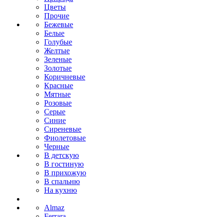
Цветы
Прочие
Бежевые
Белые
Голубые
Желтые
Зеленые
Золотые
Коричневые
Красные
Мятные
Розовые
Серые
Синие
Сиреневые
Фиолетовые
Черные
В детскую
В гостиную
В прихожую
В спальню
На кухню
Almaz
Ferrara