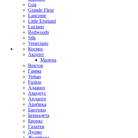
Goa
Grande Fleur
Lancome
Little England
Luciano
Redwoods
Silk
Veneciano
Космос
Акцент
Малена
Вектор
Гамма
Урбан
Fusion
Адажио
Амадеус
Анданте
Арабика
Бантики
Бернадета
Бронкс
Галатея
Дуомо
Жозефина