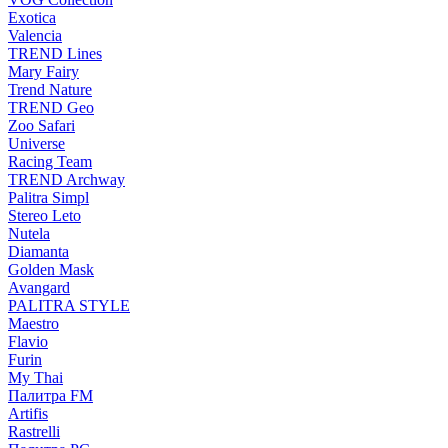
Exotica
Valencia
TREND Lines
Mary Fairy
Trend Nature
TREND Geo
Zoo Safari
Universe
Racing Team
TREND Archway
Palitra Simpl
Stereo Leto
Nutela
Diamanta
Golden Mask
Avangard
PALITRA STYLE
Maestro
Flavio
Furin
My Thai
Палитра FM
Artifis
Rastrelli