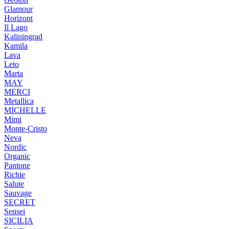
Glamour
Horizont
Il Lago
Kaliningrad
Kamila
Lava
Leto
Marta
MAY
MERCI
Metallica
MICHELLE
Mimi
Monte-Cristo
Neva
Nordic
Organic
Pantone
Richie
Salute
Sauvage
SECRET
Sensei
SICILIA