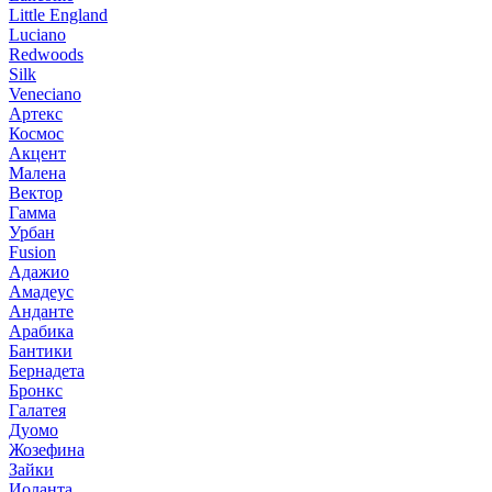
Little England
Luciano
Redwoods
Silk
Veneciano
Артекс
Космос
Акцент
Малена
Вектор
Гамма
Урбан
Fusion
Адажио
Амадеус
Анданте
Арабика
Бантики
Бернадета
Бронкс
Галатея
Дуомо
Жозефина
Зайки
Иоланта