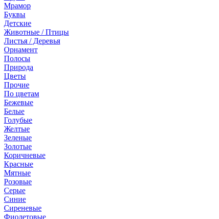
Мрамор
Буквы
Детские
Животные / Птицы
Листья / Деревья
Орнамент
Полосы
Природа
Цветы
Прочие
По цветам
Бежевые
Белые
Голубые
Желтые
Зеленые
Золотые
Коричневые
Красные
Мятные
Розовые
Серые
Синие
Сиреневые
Фиолетовые