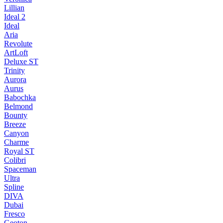
Lillian
Ideal 2
Ideal
Aria
Revolute
ArtLoft
Deluxe ST
Trinity
Aurora
Aurus
Babochka
Belmond
Bounty
Breeze
Canуon
Charme
Royal ST
Colibri
Spaceman
Ultra
Spline
DIVA
Dubai
Fresco
Geoton