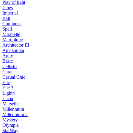
Play of light
Lines
Imperial
Bali
Continent
Spell
Mirabelle
Martinique
Architector III
Amazonika
Anny
Basic
Callisto
Carat
Casual Chic
Elle
Elle 3
Light4
Lucia
Marseille
Millennium
Millennium 2
Mystery
Olympia
StarWay