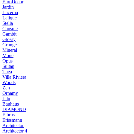
EuroDecor
Jardin
Lucerna
Lalique
Stella
Capsule
Gambit
Glossy
Grunge
Mineral
Mone
Opus
Sultan
Thea
Villa Riviera
Woods
Zen
Ornamy
Lilu
Bauhaus
DIAMOND
Elbrus
Erissmann
Architector
Architector 4