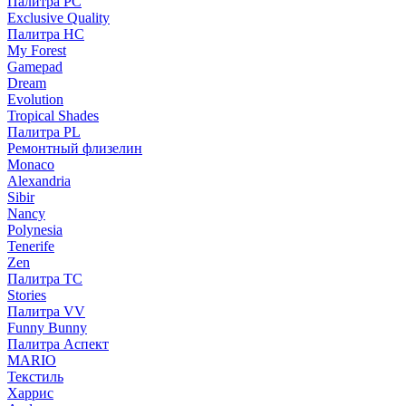
Палитра PC
Exclusive Quality
Палитра HС
My Forest
Gamepad
Dream
Evolution
Tropical Shades
Палитра PL
Ремонтный флизелин
Monaco
Alexandria
Sibir
Nancy
Polynesia
Tenerife
Zen
Палитра TC
Stories
Палитра VV
Funny Bunny
Палитра Аспект
MARIO
Текстиль
Харрис