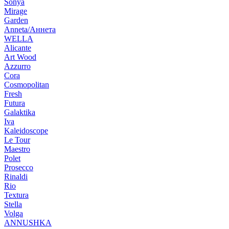
Sonya
Mirage
Garden
Anneta/Аннета
WELLA
Alicante
Art Wood
Azzurro
Cora
Cosmopolitan
Fresh
Futura
Galaktika
Iva
Kaleidoscope
Le Tour
Maestro
Polet
Prosecco
Rinaldi
Rio
Textura
Stella
Volga
ANNUSHKA