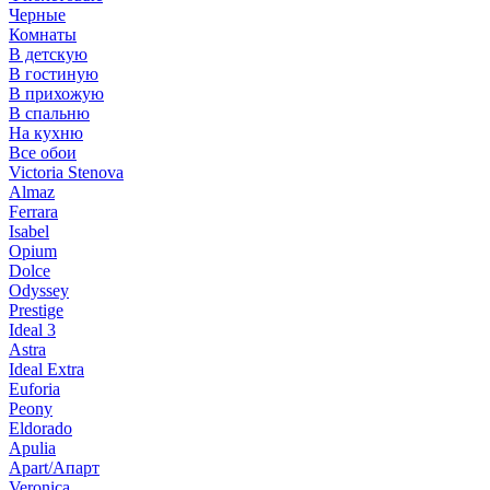
Черные
Комнаты
В детскую
В гостиную
В прихожую
В спальню
На кухню
Все обои
Victoria Stenova
Almaz
Ferrara
Isabel
Opium
Dolce
Odyssey
Prestige
Ideal 3
Astra
Ideal Extra
Euforia
Peony
Eldorado
Apulia
Apart/Апарт
Veronica