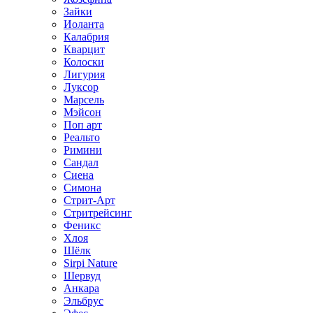
Зайки
Иоланта
Калабрия
Кварцит
Колоски
Лигурия
Луксор
Марсель
Мэйсон
Поп арт
Реальто
Римини
Сандал
Сиена
Симона
Стрит-Арт
Стритрейсинг
Феникс
Хлоя
Шёлк
Sirpi Nature
Шервуд
Анкара
Эльбрус