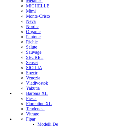
Metallica
MICHELLE
Mimi
Monte-Cristo
Neva
Nordic
Organic
Pantone
Richie
Salute
Sauvage
SECRET
Sensei
SICILIA
Spectr
Venezia
Vladivostok
Yakutia
Barbara XL
Fiesta
Florentine XL
Tendencia
Vitrage
Fipar
Modelli De