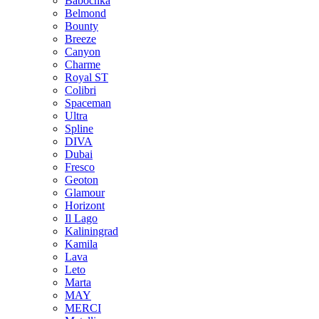
Babochka
Belmond
Bounty
Breeze
Canуon
Charme
Royal ST
Colibri
Spaceman
Ultra
Spline
DIVA
Dubai
Fresco
Geoton
Glamour
Horizont
Il Lago
Kaliningrad
Kamila
Lava
Leto
Marta
MAY
MERCI