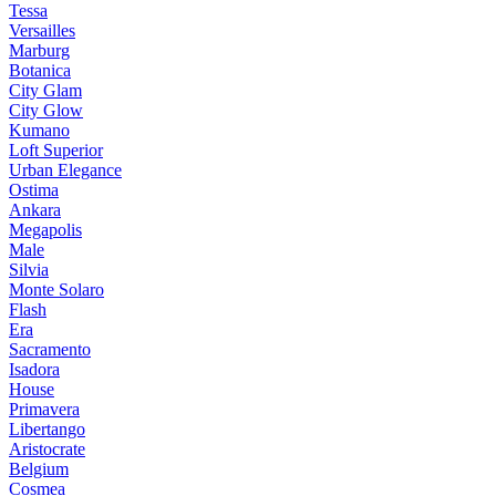
Tessa
Versailles
Marburg
Botanica
City Glam
City Glow
Kumano
Loft Superior
Urban Elegance
Ostima
Ankara
Megapolis
Male
Silvia
Monte Solaro
Flash
Era
Sacramento
Isadora
House
Primavera
Libertango
Aristocrate
Belgium
Cosmea