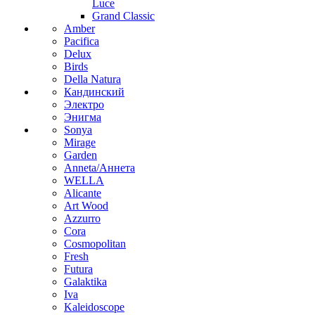
Luce
Grand Classic
Amber
Pacifica
Delux
Birds
Della Natura
Кандинский
Электро
Энигма
Sonya
Mirage
Garden
Anneta/Аннета
WELLA
Alicante
Art Wood
Azzurro
Cora
Cosmopolitan
Fresh
Futura
Galaktika
Iva
Kaleidoscope