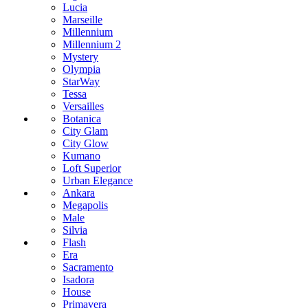
Lucia
Marseille
Millennium
Millennium 2
Mystery
Olympia
StarWay
Tessa
Versailles
Botanica
City Glam
City Glow
Kumano
Loft Superior
Urban Elegance
Ankara
Megapolis
Male
Silvia
Flash
Era
Sacramento
Isadora
House
Primavera