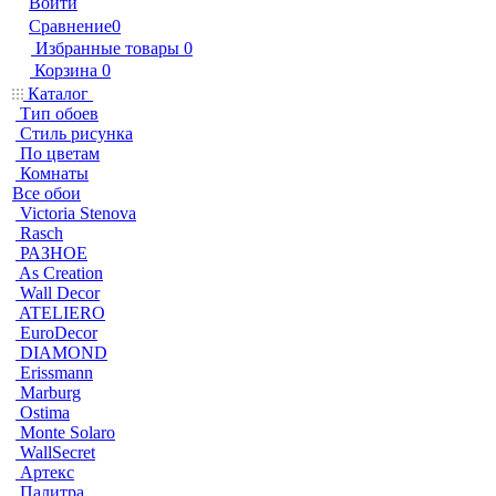
Войти
Сравнение
0
Избранные товары
0
Корзина
0
Каталог
Тип обоев
Стиль рисунка
По цветам
Комнаты
Все обои
Victoria Stenova
Rasch
РАЗНОЕ
As Creation
Wall Decor
ATELIERO
EuroDecor
DIAMOND
Erissmann
Marburg
Ostima
Monte Solaro
WallSecret
Артекс
Палитра