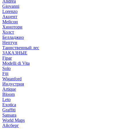
Andrea
Giovanni
Lorenzo
Акцент
Мейсон
Хинотори
Холст
Белладжио
Нептун
Таинственный лес
ЗАКАЗНЫЕ
Fipar
Modelli di Vita
Solo
Fiji
Wiganford
Индустрия
Artique
Bloom
Leto
Exotica
Graffiti
Sansara
World Maps
Айсберг