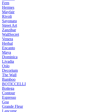
Fern
Hermes
Mayfair
Rivoli
Sayonara
Street Art
Zanzibar
WallSecret
Venera
Herbal
Encanto
Maya
Dominica
Livadia
Oslo
Decorium
The Wall
Bamboo
BOTICCELLI
Bottega
Contour
Espresso
Goa
Grande Fleur
Lancome