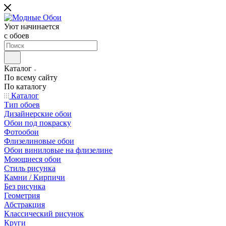
Уют начинается
c обоев
Каталог
По всему сайту
По каталогу
Каталог
Тип обоев
Дизайнерские обои
Обои под покраску
Фотообои
Флизелиновые обои
Обои виниловые на флизелине
Моющиеся обои
Стиль рисунка
Камни / Кирпичи
Без рисунка
Геометрия
Абстракция
Классический рисунок
Круги