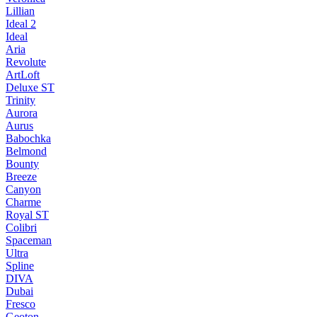
Lillian
Ideal 2
Ideal
Aria
Revolute
ArtLoft
Deluxe ST
Trinity
Aurora
Aurus
Babochka
Belmond
Bounty
Breeze
Canуon
Charme
Royal ST
Colibri
Spaceman
Ultra
Spline
DIVA
Dubai
Fresco
Geoton