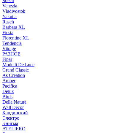
Spectr
Venezia
Vladivostok
Yakutia
Rasch
Barbara XL
Fiesta
Florentine XL
Tendencia
Vitrage
РАЗНОЕ
Fipar
Modelli De Luce
Grand Classic
As Creation
Amber
Pacifica
Delux
Birds
Della Natura
Wall Decor
Кандинский
Электро
Энигма
ATELIERO