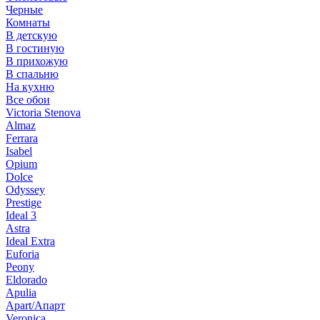
Черные
Комнаты
В детскую
В гостиную
В прихожую
В спальню
На кухню
Все обои
Victoria Stenova
Almaz
Ferrara
Isabel
Opium
Dolce
Odyssey
Prestige
Ideal 3
Astra
Ideal Extra
Euforia
Peony
Eldorado
Apulia
Apart/Апарт
Veronica