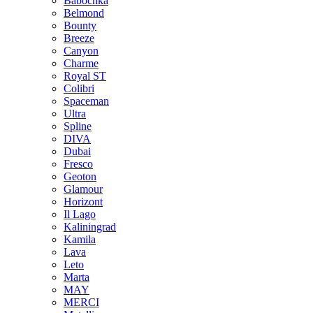
Babochka
Belmond
Bounty
Breeze
Canуon
Charme
Royal ST
Colibri
Spaceman
Ultra
Spline
DIVA
Dubai
Fresco
Geoton
Glamour
Horizont
Il Lago
Kaliningrad
Kamila
Lava
Leto
Marta
MAY
MERCI