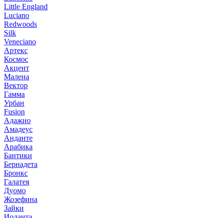
Little England
Luciano
Redwoods
Silk
Veneciano
Артекс
Космос
Акцент
Малена
Вектор
Гамма
Урбан
Fusion
Адажио
Амадеус
Анданте
Арабика
Бантики
Бернадета
Бронкс
Галатея
Дуомо
Жозефина
Зайки
Иоланта