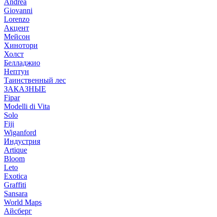
Andrea
Giovanni
Lorenzo
Акцент
Мейсон
Хинотори
Холст
Белладжио
Нептун
Таинственный лес
ЗАКАЗНЫЕ
Fipar
Modelli di Vita
Solo
Fiji
Wiganford
Индустрия
Artique
Bloom
Leto
Exotica
Graffiti
Sansara
World Maps
Айсберг