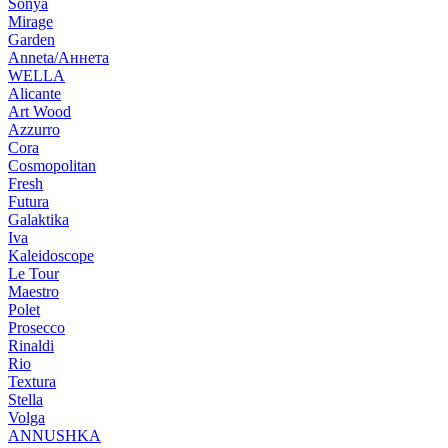
Sonya
Mirage
Garden
Anneta/Аннета
WELLA
Alicante
Art Wood
Azzurro
Cora
Cosmopolitan
Fresh
Futura
Galaktika
Iva
Kaleidoscope
Le Tour
Maestro
Polet
Prosecco
Rinaldi
Rio
Textura
Stella
Volga
ANNUSHKA