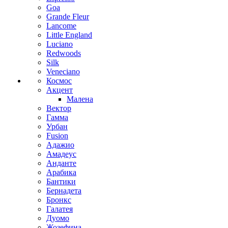
Goa
Grande Fleur
Lancome
Little England
Luciano
Redwoods
Silk
Veneciano
Космос
Акцент
Малена
Вектор
Гамма
Урбан
Fusion
Адажио
Амадеус
Анданте
Арабика
Бантики
Бернадета
Бронкс
Галатея
Дуомо
Жозефина