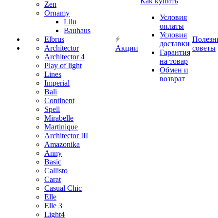
Как купить
Zen
Ornamy
Условия
Lilu
оплаты
Bauhaus
Условия
Elbrus
Полезн
доставки
Architector
Акции
советы
Гарантия
Architector 4
на товар
Play of light
Обмен и
Lines
возврат
Imperial
Bali
Continent
Spell
Mirabelle
Martinique
Architector III
Amazonika
Anny
Basic
Callisto
Carat
Casual Chic
Elle
Elle 3
Light4