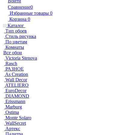
Войти
Сравнение
0
Избранные товары
0
Корзина
0
Каталог
Тип обоев
Стиль рисунка
По цветам
Комнаты
Все обои
Victoria Stenova
Rasch
РАЗНОЕ
As Creation
Wall Decor
ATELIERO
EuroDecor
DIAMOND
Erissmann
Marburg
Ostima
Monte Solaro
WallSecret
Артекс
Палитра