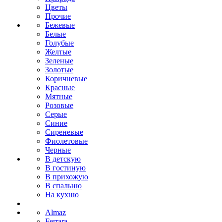
Цветы
Прочие
Бежевые
Белые
Голубые
Желтые
Зеленые
Золотые
Коричневые
Красные
Мятные
Розовые
Серые
Синие
Сиреневые
Фиолетовые
Черные
В детскую
В гостиную
В прихожую
В спальню
На кухню
Almaz
Ferrara