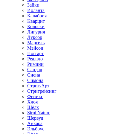
Зайки
Иоланта
Калабрия
Кварцит
Колоски
Лигурия
Луксор
Марсель
Мэйсон
Поп арт
Реальто
Римини
Сандал
Сиена
Симона
Стрит-Арт
Стритрейсинг
Феникс
Хлоя
Шёлк
Sirpi Nature
Шервуд
Анкара
Эльбрус