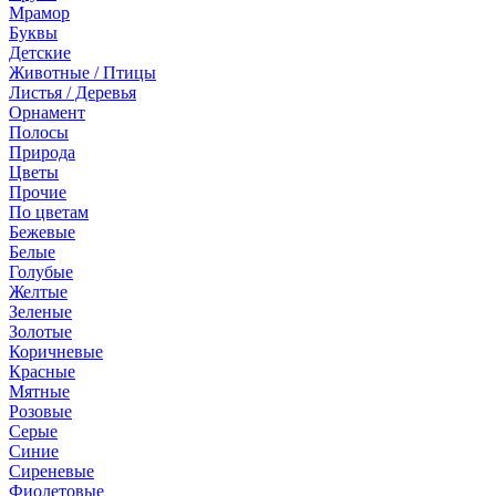
Мрамор
Буквы
Детские
Животные / Птицы
Листья / Деревья
Орнамент
Полосы
Природа
Цветы
Прочие
По цветам
Бежевые
Белые
Голубые
Желтые
Зеленые
Золотые
Коричневые
Красные
Мятные
Розовые
Серые
Синие
Сиреневые
Фиолетовые