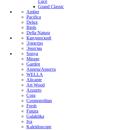
Luce
Grand Classic
Amber
Pacifica
Delux
Birds
Della Natura
Кандинский
Электро
Энигма
Sonya
Mirage
Garden
Anneta/Аннета
WELLA
Alicante
Art Wood
Azzurro
Cora
Cosmopolitan
Fresh
Futura
Galaktika
Iva
Kaleidoscope