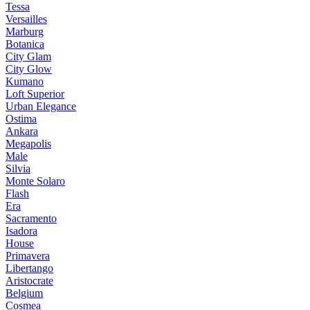
Tessa
Versailles
Marburg
Botanica
City Glam
City Glow
Kumano
Loft Superior
Urban Elegance
Ostima
Ankara
Megapolis
Male
Silvia
Monte Solaro
Flash
Era
Sacramento
Isadora
House
Primavera
Libertango
Aristocrate
Belgium
Cosmea