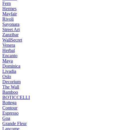
Fern
Hermes
Mayfair
Rivoli
Sayonara
Street Art
Zanzibar
WallSecret
Venera
Herbal
Encanto
Maya
Dominica
Livadia
Oslo
Decorium
The Wall
Bamboo
BOTICCELLI
Bottega
Contour
Espresso
Goa
Grande Fleur
Lancome