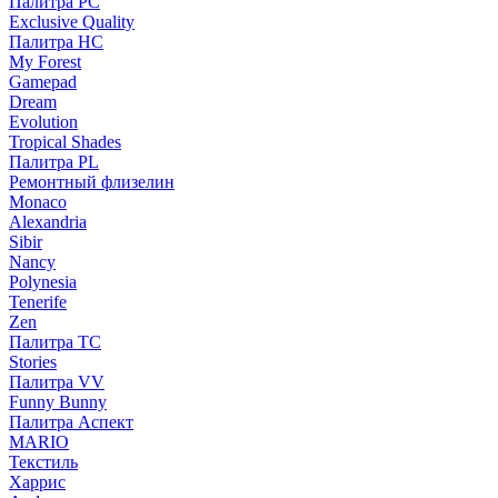
Палитра PC
Exclusive Quality
Палитра HС
My Forest
Gamepad
Dream
Evolution
Tropical Shades
Палитра PL
Ремонтный флизелин
Monaco
Alexandria
Sibir
Nancy
Polynesia
Tenerife
Zen
Палитра TC
Stories
Палитра VV
Funny Bunny
Палитра Аспект
MARIO
Текстиль
Харрис