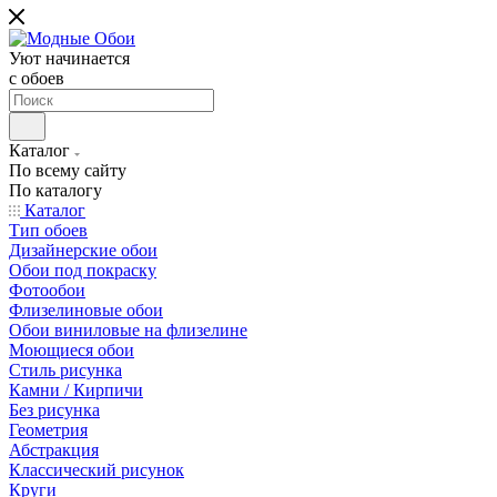
Уют начинается
c обоев
Каталог
По всему сайту
По каталогу
Каталог
Тип обоев
Дизайнерские обои
Обои под покраску
Фотообои
Флизелиновые обои
Обои виниловые на флизелине
Моющиеся обои
Стиль рисунка
Камни / Кирпичи
Без рисунка
Геометрия
Абстракция
Классический рисунок
Круги