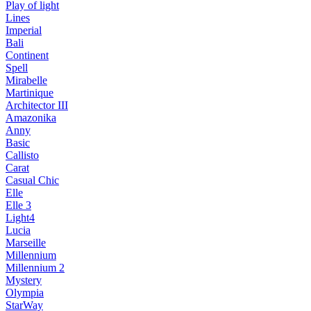
Play of light
Lines
Imperial
Bali
Continent
Spell
Mirabelle
Martinique
Architector III
Amazonika
Anny
Basic
Callisto
Carat
Casual Chic
Elle
Elle 3
Light4
Lucia
Marseille
Millennium
Millennium 2
Mystery
Olympia
StarWay