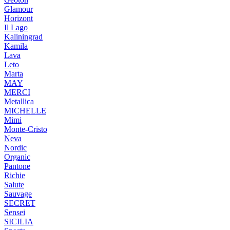
Glamour
Horizont
Il Lago
Kaliningrad
Kamila
Lava
Leto
Marta
MAY
MERCI
Metallica
MICHELLE
Mimi
Monte-Cristo
Neva
Nordic
Organic
Pantone
Richie
Salute
Sauvage
SECRET
Sensei
SICILIA