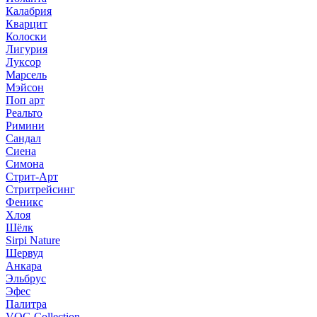
Калабрия
Кварцит
Колоски
Лигурия
Луксор
Марсель
Мэйсон
Поп арт
Реальто
Римини
Сандал
Сиена
Симона
Стрит-Арт
Стритрейсинг
Феникс
Хлоя
Шёлк
Sirpi Nature
Шервуд
Анкара
Эльбрус
Эфес
Палитра
VOG Collection