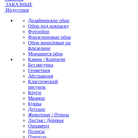
ЗАКАЗНЫЕ
Индустрия
Дизайнерские обои
Обои под покраску
Фотообои
Флизелиновые обои
Обои виниловые на
флизелине
Моющиеся обои
Камни / Кирпичи
Без рисунка
Геометрия
Абстракция
Классический
рисунок
Круги
Мрамор
Буквы
Детские
Животные / Птицы
Листья / Деревья
Орнамент
Полосы
Природа