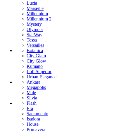
Lucia
Marseille
Millennium
Millennium 2
Mystery
Olympia
StarWay
Tessa
Versailles
Botanica
City Glam
City Glow
Kumano
Loft Superior
Urban Elegance
Ankara
Megapolis
Male
Silvia
Flash
Era
Sacramento
Isadora
House
Primavera