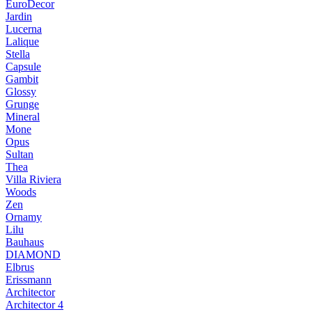
EuroDecor
Jardin
Lucerna
Lalique
Stella
Capsule
Gambit
Glossy
Grunge
Mineral
Mone
Opus
Sultan
Thea
Villa Riviera
Woods
Zen
Ornamy
Lilu
Bauhaus
DIAMOND
Elbrus
Erissmann
Architector
Architector 4