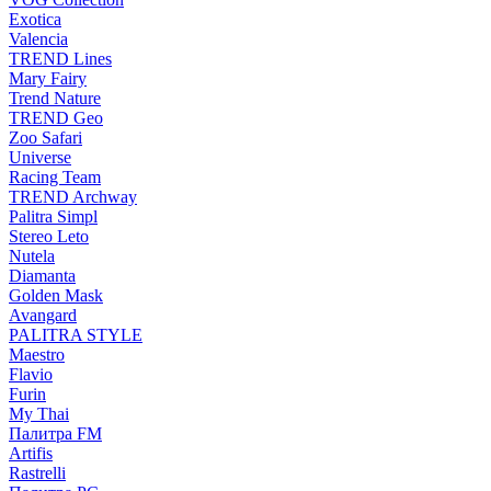
Exotica
Valencia
TREND Lines
Mary Fairy
Trend Nature
TREND Geo
Zoo Safari
Universe
Racing Team
TREND Archway
Palitra Simpl
Stereo Leto
Nutela
Diamanta
Golden Mask
Avangard
PALITRA STYLE
Maestro
Flavio
Furin
My Thai
Палитра FM
Artifis
Rastrelli