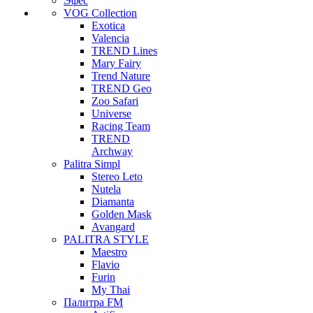
Эфес
VOG Collection
Exotica
Valencia
TREND Lines
Mary Fairy
Trend Nature
TREND Geo
Zoo Safari
Universe
Racing Team
TREND
Archway
Palitra Simpl
Stereo Leto
Nutela
Diamanta
Golden Mask
Avangard
PALITRA STYLE
Maestro
Flavio
Furin
My Thai
Палитра FM