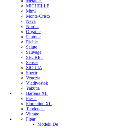
Metallica
MICHELLE
Mimi
Monte-Cristo
Neva
Nordic
Organic
Pantone
Richie
Salute
Sauvage
SECRET
Sensei
SICILIA
Spectr
Venezia
Vladivostok
Yakutia
Barbara XL
Fiesta
Florentine XL
Tendencia
Vitrage
Fipar
Modelli De