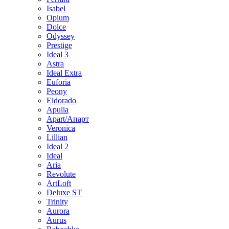
Isabel
Opium
Dolce
Odyssey
Prestige
Ideal 3
Astra
Ideal Extra
Euforia
Peony
Eldorado
Apulia
Apart/Апарт
Veronica
Lillian
Ideal 2
Ideal
Aria
Revolute
ArtLoft
Deluxe ST
Trinity
Aurora
Aurus